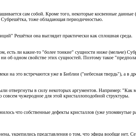
рашивается сам собой. Кроме того, некоторые косвенные данные 
 — Субрешётка, тоже обладающая периодичностью.
зиций" Решётки она выглядит практически как сплошная среда.
м, есть ли какие-то "более тонкие" сущности ниже (мельче) Суб
ни об одном свойстве этих сущностей. Поэтому такое "предпол
ки на это встречаются уже в Библии ("небесная твердь"), а в д
ыли отвергнуты в силу некоторых аргументов. Например: "Как м
то совсем чужеродное для этой кристаллоподобной структуры.
ыяснилось что собственные дефекты кристаллов (уже упомянутые 
ена, укрепились представления о том, что эфира вообще нет. Се