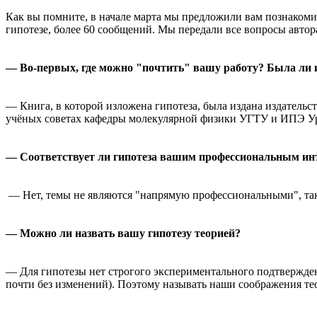
Как вы помните, в начале марта мы предложили вам познакомит
гипотезе, более 60 сообщений. Мы передали все вопросы авто
— Во-первых, где можно "почтить" вашу работу? Была ли из
— Книга, в которой изложена гипотеза, была издана издательст
учёных советах кафедры молекулярной физики УГТУ и ИПЭ Ур
— Соответствует ли гипотеза вашим профессиональным ин
— Нет, темы не являются "напрямую профессиональными", так
— Можно ли назвать вашу гипотезу теорией?
— Для гипотезы нет строгого экспериментального подтвержден
почти без изменений). Поэтому называть наши соображения тео