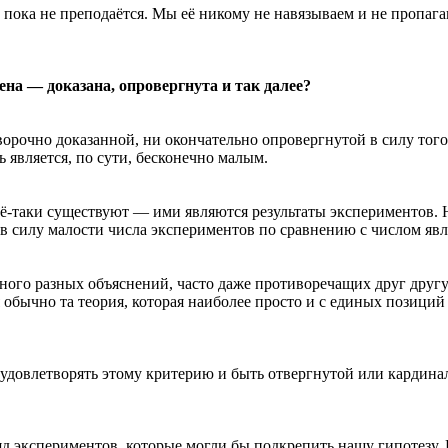
 пока не преподаётся. Мы её никому не навязываем и не пропага
на — доказана, опровергнута и так далее?
ворочно доказанной, ни окончательно опровергнутой в силу того
ть является, по сути, бесконечно малым.
-таки существуют — ими являются результаты экспериментов. Ни
 в силу малости числа экспериментов по сравнению с числом я
ого разных объяснений, часто даже противоречащих друг другу.
бычно та теория, которая наиболее просто и с единых позиций
ь удовлетворять этому критерию и быть отвергнутой или кардин
д экспериментов, которые могли бы подкрепить нашу гипотезу. 