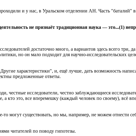
роходили и у нас, в Уральском отделении АН. Часть "баталий" 
ятельность не признаёт традиционная наука — это...(1) неп
ледователей достаточно много, а вариантов здесь всего три, да
литики, но он мало подходит для научно-исследовательских цел
ругие характеристики", и, ещё лучше, дать возможность написа
ректны предложенные ответы.
и, честные исследователи, честно заблуждающиеся исследовате
а кто это, все вперемешку (каждый человек по своему), всё впе
де-то могут существовать, но мы, например, не можем отнести се
ями читателей по поводу гипотезы.