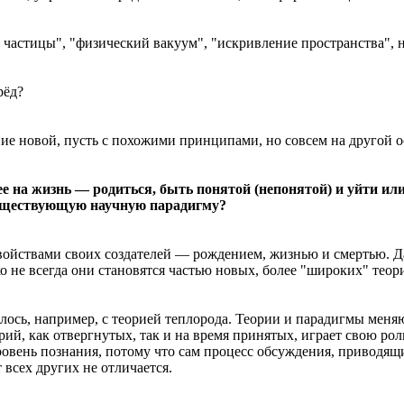
астицы", "физический вакуум", "искривление пространства", но
рёд?
ние новой, пусть с похожими принципами, но совсем на другой о
е на жизнь — родиться, быть понятой (непонятой) и уйти или
 существующую научную парадигму?
войствами своих создателей — рождением, жизнью и смертью. Даж
 не всегда они становятся частью новых, более "широких" теор
ось, например, с теорией теплорода. Теории и парадигмы меняю
рий, как отвергнутых, так и на время принятых, играет свою р
ровень познания, потому что сам процесс обсуждения, приводя
 всех других не отличается.