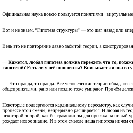
Официальная наука вовсю пользуется понятиями "виртуальные ч
Вот и не знаем, "Гипотеза структуры" — это шаг назад или впе
Ведь это не повторение давно забытой теории, а конструирова
— Кажется, любая гипотеза должна пережить что-то, похоже
гипотезой? Есть ли у неё оппоненты? Вписывает ли она в
— Что правда, то правда. Все человеческие теории обладают с
общепринятыми, рано или поздно тоже умирают. Причём далеко
Некоторые подвергаются кардинальному пересмотру, как случил
процессе этой смены, непрерывно расширяется. И любая из тео
некоторой опорой, как бы трамплином для прыжка на новый у
рождает новое знание. И в этом смысле наша гипотеза ничем от