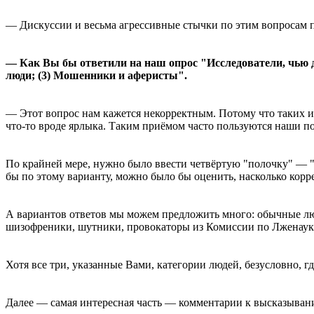
— Дискуссии и весьма агрессивные стычки по этим вопросам п
— Как Вы бы ответили на наш опрос "Исследователи, чью де
люди; (3) Мошенники и аферисты".
— Этот вопрос нам кажется некорректным. Потому что таких исс
что-то вроде ярлыка. Таким приёмом часто пользуются наши по
По крайней мере, нужно было ввести четвёртую "полочку" — "Д
бы по этому варианту, можно было бы оценить, насколько кор
А вариантов ответов мы можем предложить много: обычные люд
шизофреники, шутники, провокаторы из Комиссии по Лженауке, 
Хотя все три, указанные Вами, категории людей, безусловно, г
Далее — самая интересная часть — комментарии к высказывани