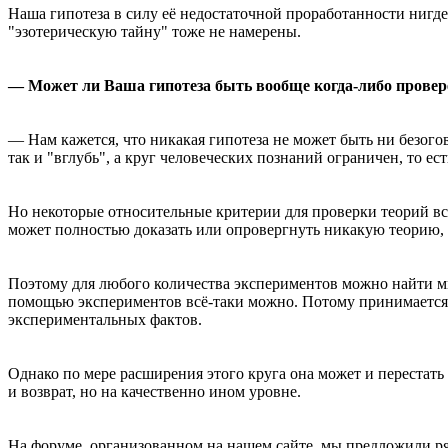
Наша гипотеза в силу её недостаточной проработанности нигде
"эзотерическую тайну" тоже не намерены.
— Может ли Ваша гипотеза быть вообще когда-либо провере
— Нам кажется, что никакая гипотеза не может быть ни безого
так и "вглубь", а круг человеческих познаний ограничен, то ес
Но некоторые относительные критерии для проверки теорий всё
может полностью доказать или опровергнуть никакую теорию,
Поэтому для любого количества экспериментов можно найти мн
помощью экспериментов всё-таки можно. Потому принимается о
экспериментальных фактов.
Однако по мере расширения этого круга она может и перестат
и возврат, но на качественно ином уровне.
На форуме, организованном на нашем сайте, мы предложили ря