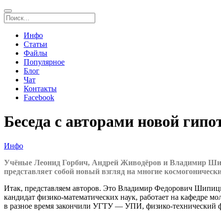
Инфо
Статьи
Файлы
Популярное
Блог
Чат
Контакты
Facebook
Беседа с авторами новой гипо
Инфо
Учёные Леонид Горбич, Андрей Живодёров и Владимир Шипи
представляет собой новый взгляд на многие космогоническ
Итак, представляем авторов. Это Владимир Федорович Шипицин
кандидат физико-математических наук, работает на кафедре 
в разное время закончили УГТУ — УПИ, физико-технический ф