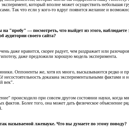
 эксперимент, который вполне может осуществить небольшая гр
сами. Так что если у кого-то вдруг появится желание и возможн
на "пробу" — посмотреть, что выйдет из этого, наблюдаете 
б аудитории своего сайта?
чень даже нравится, скорее радует, чем раздражает или разочар
гипотезу, даже предложили хорошую модель эксперимента.
нники. Оппоненты же, хотя их много, высказываются редко и пр
 Её несостоятельность доказана экспериментальными фактами и н
й век".
ение" происходило при совсем другом состоянии науки, когда мн
 фактов. Более того, она может дать физическое объяснение ря
й.
и так называемой лженауке. Что вы думаете по этому поводу?