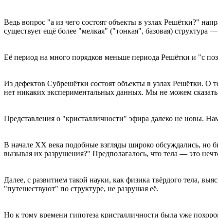
Ведь вопрос "а из чего состоят объекты в узлах Решётки?" нап
существует ещё более "мелкая" ("тонкая", базовая) структура
Её период на много порядков меньше периода Решётки и "с по
Из дефектов Субрешётки состоят объекты в узлах Решётки. О то
нет никаких экспериментальных данных. Мы не можем сказать 
Представления о "кристалличности" эфира далеко не новы. Наме
В начале ХХ века подобные взгляды широко обсуждались, но б
вызывая их разрушения?" Предполагалось, что тела — это неч
Далее, с развитием такой науки, как физика твёрдого тела, в
"путешествуют" по структуре, не разрушая её.
Но к тому времени гипотеза кристалличности была уже похорон