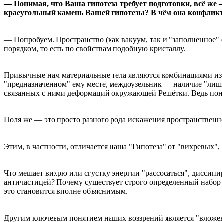
— Понимая, что Ваша гипотеза требует подготовки, всё же 
краеугольный камень Вашей гипотезы? В чём она конфликт
— Попробуем. Пространство (как вакуум, так и "заполненное
порядком, то есть по свойствам подобную кристаллу.
Привычные нам материальные тела являются комбинациями из э
"предназначенном" ему месте, междоузельник — наличие "лишне
связанных с ними деформаций окружающей Решётки. Ведь поня
Поля же — это просто разного рода искажения пространственно
Этим, в частности, отличается наша "Гипотеза" от "вихревых",
Что мешает вихрю или сгустку энергии "рассосаться", диссипи
античастицей? Почему существует строго определенный набор 
это становится вполне объяснимым.
Другим ключевым понятием наших воззрений является "вложен