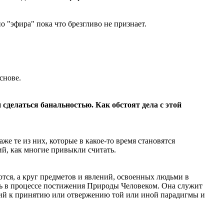
 "эфира" пока что брезгливо не признает.
снове.
 сделаться банальностью. Как обстоят дела с этой
е те из них, которые в какое-то время становятся
ий, как многие привыкли считать.
тся, а круг предметов и явлений, освоенных людьми в
оль в процессе постижения Природы Человеком. Она служит
щий к принятию или отвержению той или иной парадигмы и