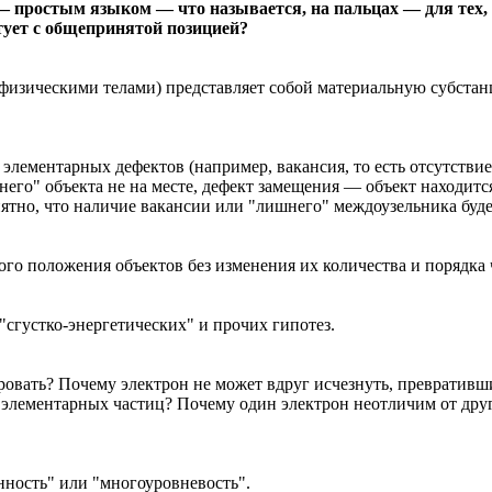
— простым языком — что называется, на пальцах — для тех, к
ует с общепринятой позицией?
" физическими телами) представляет собой материальную субст
лементарных дефектов (например, вакансия, то есть отсутствие
го" объекта не на месте, дефект замещения — объект находится 
тно, что наличие вакансии или "лишнего" междоузельника буде
го положения объектов без изменения их количества и порядка 
 "сгустко-энергетических" и прочих гипотез.
ровать? Почему электрон не может вдруг исчезнуть, превративш
элементарных частиц? Почему один электрон неотличим от друг
ность" или "многоуровневость".