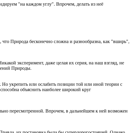
ндируем "на каждом углу". Впрочем, делать из неё
, что Природа бесконечно сложна и разнообразна, как "вширь",
какой эксперимент, даже целая их серия, на наш взгляд, не
влений Природы.
 Но укрепить или ослабить позиции той или иной теории с
 способна объяснить наиболее широкий круг
ально пересмотренной. Впрочем, в дальнейшем к ней возможен
Правда, их постановка была бы супердорогостоящей. Однако