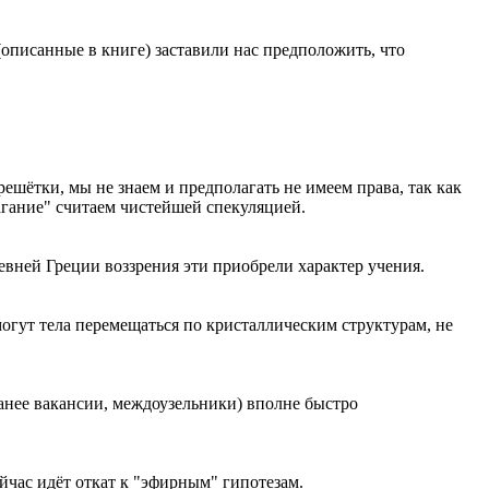
(описанные в книге) заставили нас предположить, что
решётки, мы не знаем и предполагать не имеем права, так как
агание" считаем чистейшей спекуляцией.
ревней Греции воззрения эти приобрели характер учения.
огут тела перемещаться по кристаллическим структурам, не
ранее вакансии, междоузельники) вполне быстро
йчас идёт откат к "эфирным" гипотезам.