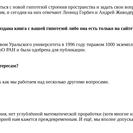
ься с новой гипотезой строения пространства и задать свои во
рам, и сегодня на них отвечают Леонид Горбич и Андрей Живодё
дана книга с вашей гипотезой либо она есть только на сайте
вом Уральского университета в 1996 году тиражом 1000 экземпля
О РАН и была одобрена для публикации.
тересам?
 как мы работаем над несколько другими вопросами.
ия, нет углублённой математической проработки (хотя многие 
рией нам кажется преждевременным. И ещё, мы вполне допускаем