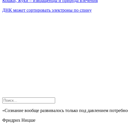
Кошки, жуки – извращенцы и природа влечения
ДНК может сортировать электроны по спину
«Сознание вообще развивалось только под давлением потребн
Фридрих Ницше