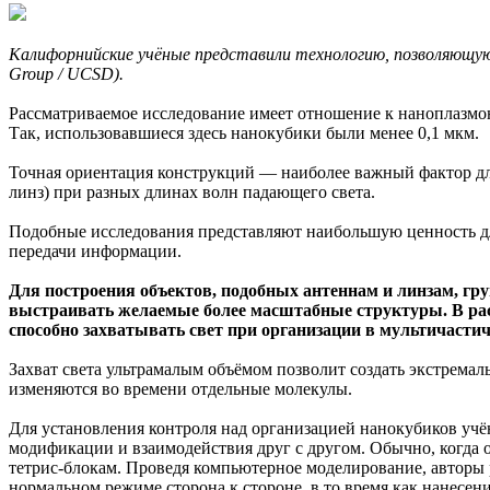
Калифорнийские учёные представили технологию, позволяющую
Group / UCSD).
Рассматриваемое исследование имеет отношение к наноплазмо
Так, использовавшиеся здесь нанокубики были менее 0,1 мкм.
Точная ориентация конструкций — наиболее важный фактор для
линз) при разных длинах волн падающего света.
Подобные исследования представляют наибольшую ценность для
передачи информации.
Для построения объектов, подобных антеннам и линзам, г
выстраивать желаемые более масштабные структуры. В расс
способно захватывать свет при организации в мультичасти
Захват света ультрамалым объёмом позволит создать экстремал
изменяются во времени отдельные молекулы.
Для установления контроля над организацией нанокубиков уч
модификации и взаимодействия друг с другом. Обычно, когда о
тетрис-блокам. Проведя компьютерное моделирование, авторы 
нормальном режиме сторона к стороне, в то время как нанесен