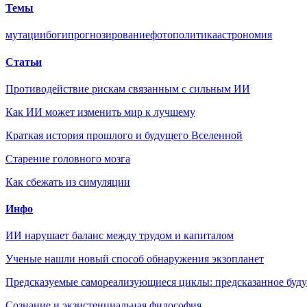
Темы
мутации
боги
прогнозирование
фото
политика
астрономия
Статьи
Противодействие рискам связанным с сильным ИИ
Как ИИ может изменить мир к лучшему
Краткая история прошлого и будущего Вселенной
Старение головного мозга
Как сбежать из симуляции
Инфо
ИИ нарушает баланс между трудом и капиталом
Ученые нашли новый способ обнаружения экзопланет
Предсказуемые самореализующиеся циклы: предсказанное будущ
Сознание и экзистенциальная философия