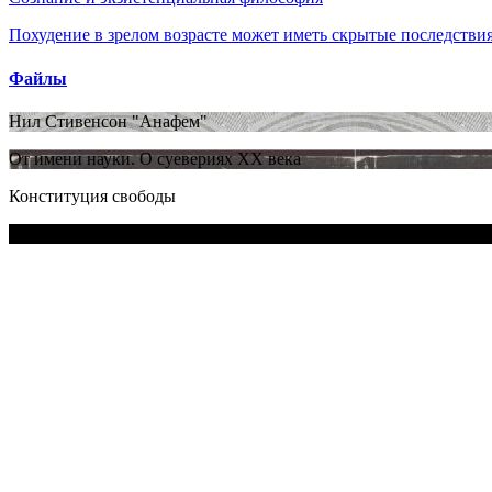
Похудение в зрелом возрасте может иметь скрытые последствия
Файлы
Нил Стивенсон "Анафем"
От имени науки. О суевериях XX века
Конституция свободы
Бог не любовь: Как религия все отравляет