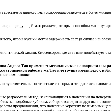
 серебряным нанокубикам самоорганизовываться в более масшт
нике, оперирующей материалами, которые способны манипулиров
 того, чтобы кубики могли задерживать свет (в случае нанораз
 оптической химии, биосенсоров, где свет взаимодействует с м
руппа Андреа Тао применяет металлические нанокристаллы р
матриваемой работе г-жа Тао и её группа имели дело с куби
чные компоновки.
ьно чувствительные оптические сенсоры, и это даст исследовате
ёные разработали метод, заключающийся в нанесении на поверх
бъекты, подобные кубикам, собираются один за другим в стопки,
работы предположили, что нанесение коротких полимерных цепе
ие длинных полимерных цепей приведёт к сборке встык (кромка 