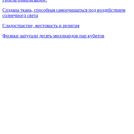
Создана ткань, способная самоочищаться под воздействием
солнечного света
Сладострастие, жестокость и религия
Физики запутали десять миллиардов пар кубитов