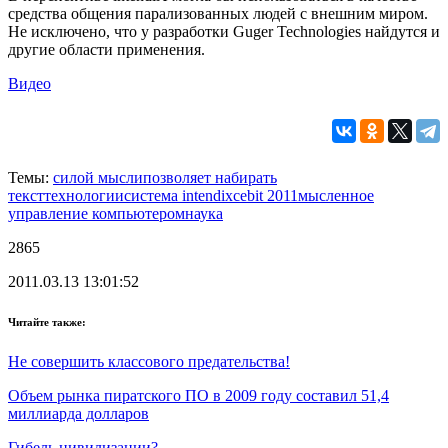
средства общения парализованных людей с внешним миром.
Не исключено, что у разработки Guger Technologies найдутся и
другие области применения.
Видео
Темы:
силой мысли
позволяет набирать
текст
технологии
система intendix
cebit 2011
мысленное
управление компьютером
наука
2865
2011.03.13 13:01:52
Читайте также:
Не совершить классового предательства!
Объем рынка пиратского ПО в 2009 году составил 51,4
миллиарда долларов
Гибель цивилизации?