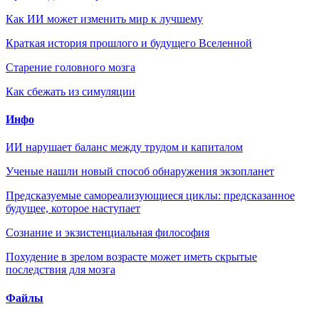
Как ИИ может изменить мир к лучшему
Краткая история прошлого и будущего Вселенной
Старение головного мозга
Как сбежать из симуляции
Инфо
ИИ нарушает баланс между трудом и капиталом
Ученые нашли новый способ обнаружения экзопланет
Предсказуемые самореализующиеся циклы: предсказанное
будущее, которое наступает
Сознание и экзистенциальная философия
Похудение в зрелом возрасте может иметь скрытые
последствия для мозга
Файлы