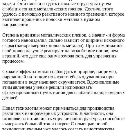
задачи. Они смогли создать сложные структуры путем
сгибания тонких металлических пленок. Достичь этого
удалось с помощью реактивного ионного травления, которое
выгибает крошечные полоски металла в нужном
направлении.
Степень кривизны металлических пленок, а значит - и форма
готового наноизделия, сильно зависит от ширины исходного
сырья (наноразмерных полосок металла). При этом нижний
слой полосок лучше реагирует на воздействие ионов, чем
верхний, что дает еще одну возможность для управления
процессом.
Схожие эффекты можно наблюдать в природе, например,
нарезанный на тонкие полоски стебель одуванчика при
попадании в воду начинает скручиваться. Вдохновленные
этим явлением ученые решили использовать
сфокусированный пучок ионов для сгибания наноразмерных
деталей.
Новая технология может применяться для производства
различных наноразмерных устройств. В частности, она
позволяет изготавливать упругие наноструктуры, способные
выдержать большой ток и нагрев. С помощью новой
технологии ученым уже удалось создать наноструктуры,