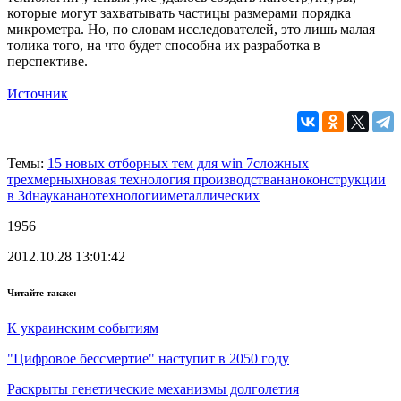
которые могут захватывать частицы размерами порядка
микрометра. Но, по словам исследователей, это лишь малая
толика того, на что будет способна их разработка в
перспективе.
Источник
Темы:
15 новых отборных тем для win 7
сложных
трехмерных
новая технология производства
наноконструкции
в 3d
наука
нанотехнологии
металлических
1956
2012.10.28 13:01:42
Читайте также:
К украинским событиям
"Цифровое бессмертие" наступит в 2050 году
Раскрыты генетические механизмы долголетия