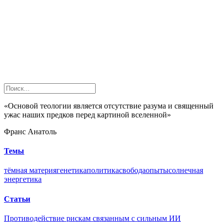
«Основой теологии является отсутствие разума и священный
ужас наших предков перед картиной вселенной»
Франс Анатоль
Темы
тёмная материя
генетика
политика
свобода
опыты
солнечная
энергетика
Статьи
Противодействие рискам связанным с сильным ИИ