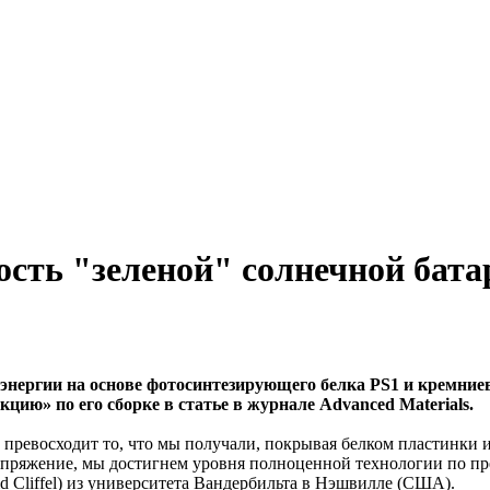
ть "зеленой" солнечной батаре
энергии на основе фотосинтезирующего белка PS1 и кремние
кцию» по его сборке в статье в журнале Advanced Materials.
з превосходит то, что мы получали, покрывая белком пластинки
апряжение, мы достигнем уровня полноценной технологии по пре
 Cliffel) из университета Вандербильта в Нэшвилле (США).