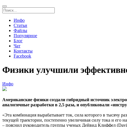
Инфо
Статьи
Файлы
Популярное
Блог
Чат
Контакты
Facebook
Физики улучшили эффективнос
Инфо
Американские физики создали гибридный источник электро
аналогичные разработки в 2,5 раза, и опубликовали «инстру
«Эта комбинация вырабатывает ток, сила которого в тысячу ра
текущей траектории, постепенно увеличивая силу тока и его н
– пояснил руководитель группы ученых Дейвид Клиффел (David