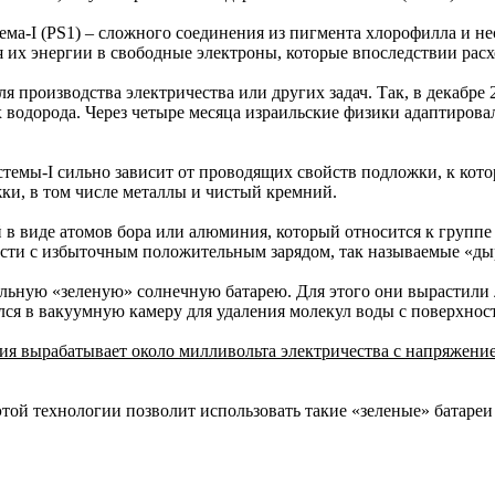
ма-I (PS1) – сложного соединения из пигмента хлорофилла и не
я их энергии в свободные электроны, которые впоследствии рас
я производства электричества или других задач. Так, в декабре
водорода. Через четыре месяца израильские физики адаптировал
темы-I сильно зависит от проводящих свойств подложки, к кот
ки, в том числе металлы и чистый кремний.
 в виде атомов бора или алюминия, который относится к группе
асти с избыточным положительным зарядом, так называемые «д
ьную «зеленую» солнечную батарею. Для этого они вырастили ли
лся в вакуумную камеру для удаления молекул воды с поверхнос
ия вырабатывает около милливольта электричества с напряжение
этой технологии позволит использовать такие «зеленые» батаре