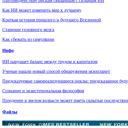
Противодействие рискам связанным с сильным ИИ
Как ИИ может изменить мир к лучшему
Краткая история прошлого и будущего Вселенной
Старение головного мозга
Как сбежать из симуляции
Инфо
ИИ нарушает баланс между трудом и капиталом
Ученые нашли новый способ обнаружения экзопланет
Предсказуемые самореализующиеся циклы: предсказанное будущ
Сознание и экзистенциальная философия
Похудение в зрелом возрасте может иметь скрытые последствия
Файлы
Вселенная из ничего