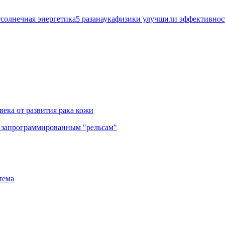
т
солнечная энергетика
5 раза
наука
физики улучшили эффективнос
ека от развития рака кожи
е запрограммированным "рельсам"
тема