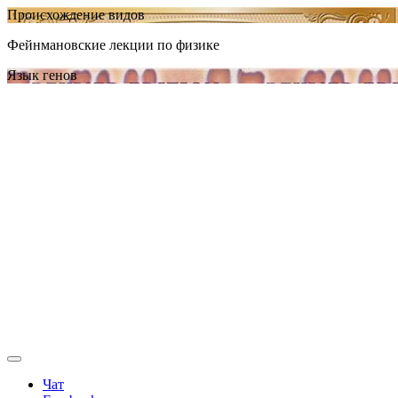
Происхождение видов
Фейнмановские лекции по физике
Язык генов
Чат