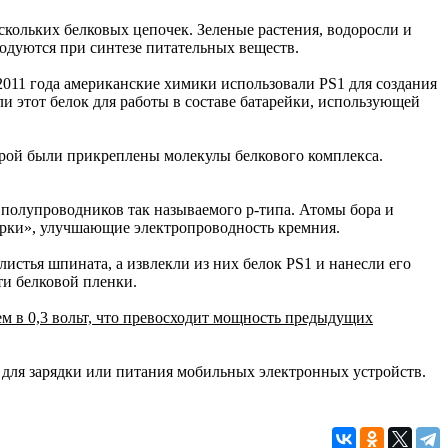
скольких белковых цепочек. Зеленые растения, водоросли и
ходуются при синтезе питательных веществ.
 2011 года американские химики использовали PS1 для создания
и этот белок для работы в составе батарейки, использующей
орой были прикреплены молекулы белкового комплекса.
 полупроводников так называемого p-типа. Атомы бора и
ырки», улучшающие электропроводность кремния.
стья шпината, а извлекли из них белок PS1 и нанесли его
ти белковой пленки.
м в 0,3 вольт, что превосходит мощность предыдущих
и для зарядки или питания мобильных электронных устройств.