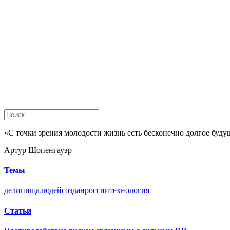
«С точки зрения молодости жизнь есть бесконечно долгое буду
Артур Шопенгауэр
Темы
дели
пища
людей
создан
россии
технология
Статьи