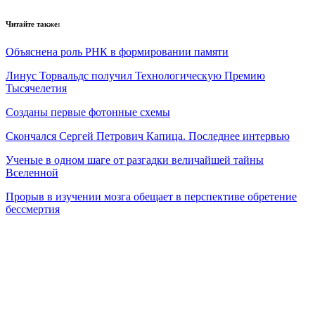
Читайте также:
Объяснена роль РНК в формировании памяти
Линус Торвальдс получил Технологическую Премию
Тысячелетия
Созданы первые фотонные схемы
Скончался Сергей Петрович Капица. Последнее интервью
Ученые в одном шаге от разгадки величайшей тайны
Вселенной
Прорыв в изучении мозга обещает в перспективе обретение
бессмертия