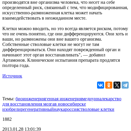
производятся вне организма человека, что несет на себе
определенный риск, связанный с тем, что модифицированная,
искусственно-размноженная клетка может начать
взаимодействовать в неожиданном месте.
Клетки можно вводить, но это всегда является риском, потому
что не очень понятно, где они дифференцируются. Они хоть и
ваши, но размножены они вне вашего организма.
Собственные стволовые клетки не могут не там
дифференцироваться. Они находят поврежденный орган и
начинают этот орган восстанавливать", — добавил
Артамонов. Клинические испытания препарата продлятся
полтора года.
Источник
Темы:
биоинженерия
генная инженерия
медиуина
лекарство
для восстановления мозга
в новосибирске
изобрели
регенеративный
наука
россия
стволовые клетки
1882
2013.01.28 13:01:39