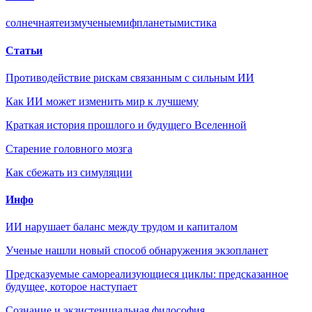
солнечная
теизм
ученые
миф
планеты
мистика
Статьи
Противодействие рискам связанным с сильным ИИ
Как ИИ может изменить мир к лучшему
Краткая история прошлого и будущего Вселенной
Старение головного мозга
Как сбежать из симуляции
Инфо
ИИ нарушает баланс между трудом и капиталом
Ученые нашли новый способ обнаружения экзопланет
Предсказуемые самореализующиеся циклы: предсказанное
будущее, которое наступает
Сознание и экзистенциальная философия