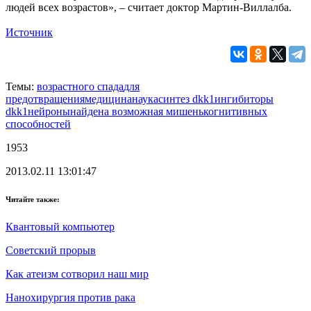
людей всех возрастов», – считает доктор Мартин-Виллалба.
Источник
Темы:
возрастного спада
для
предотвращения
медицина
наука
синтез dkk1
ингибиторы
dkk1
нейроны
найдена возможная мишень
когнитивных
способностей
1953
2013.02.11 13:01:47
Читайте также:
Квантовый компьютер
Советский прорыв
Как атеизм сотворил наш мир
Нанохирургия против рака