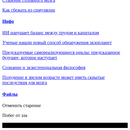
Старение головного мозга
Как сбежать из симуляции
Инфо
ИИ нарушает баланс между трудом и капиталом
Ученые нашли новый способ обнаружения экзопланет
Предсказуемые самореализующиеся циклы: предсказанное
будущее, которое наступает
Сознание и экзистенциальная философия
Похудение в зрелом возрасте может иметь скрытые
последствия для мозга
Файлы
Отменить старение
Побег от зла
Дюжина лекций. Шесть попроще и шесть посложнее