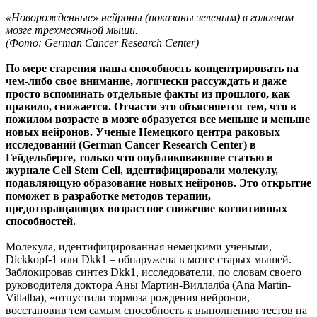
«Новорожденные» нейроны (показаны зеленым) в головном
мозге трехмесячной мыши.
(Фото: German Cancer Research Center)
По мере старения наша способность концентрировать на
чем-либо свое внимание, логически рассуждать и даже
просто вспоминать отдельные факты из прошлого, как
правило, снижается. Отчасти это объясняется тем, что в
пожилом возрасте в мозге образуется все меньше и меньше
новых нейронов. Ученые Немецкого центра раковых
исследований (German Cancer Research Center) в
Гейдельберге, только что опубликовавшие статью в
журнале Cell Stem Cell, идентифицировали молекулу,
подавляющую образование новых нейронов. Это открытие
поможет в разработке методов терапии,
предотвращающих возрастное снижение когнитивных
способностей.
Молекула, идентифицированная немецкими учеными, –
Dickkopf-1 или Dkk1 – обнаружена в мозге старых мышей.
Заблокировав синтез Dkk1, исследователи, по словам своего
руководителя доктора Аны Мартин-Виллалба (Ana Martin-
Villalba), «отпустили тормоза рождения нейронов,
восстановив тем самым способность к выполнению тестов на