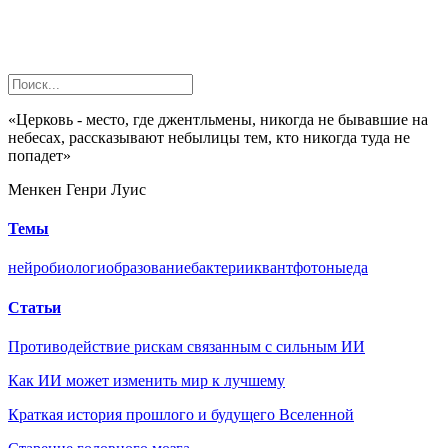
«Церковь - место, где джентльмены, никогда не бывавшие на
небесах, рассказывают небылицы тем, кто никогда туда не
попадет»
Менкен Генри Луис
Темы
нейробиологи
образование
бактерии
квант
фотоны
еда
Статьи
Противодействие рискам связанным с сильным ИИ
Как ИИ может изменить мир к лучшему
Краткая история прошлого и будущего Вселенной