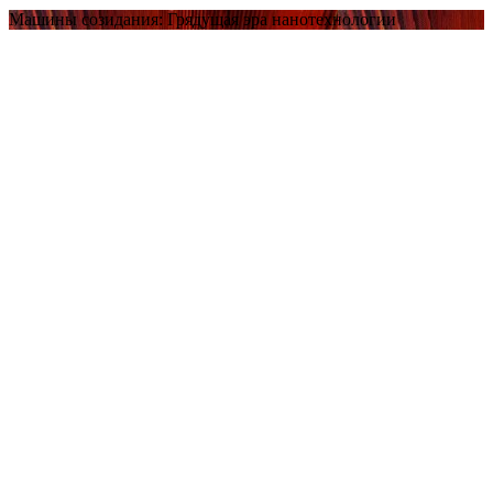
Машины созидания: Грядущая эра нанотехнологии