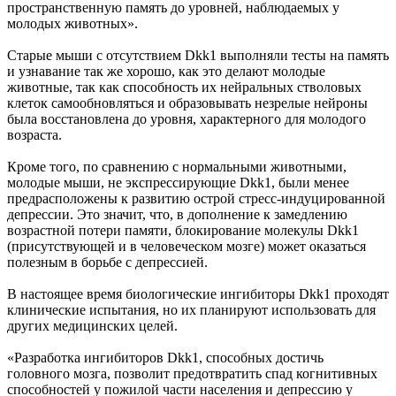
пространственную память до уровней, наблюдаемых у
молодых животных».
Старые мыши с отсутствием Dkk1 выполняли тесты на память
и узнавание так же хорошо, как это делают молодые
животные, так как способность их нейральных стволовых
клеток самообновляться и образовывать незрелые нейроны
была восстановлена до уровня, характерного для молодого
возраста.
Кроме того, по сравнению с нормальными животными,
молодые мыши, не экспрессирующие Dkk1, были менее
предрасположены к развитию острой стресс-индуцированной
депрессии. Это значит, что, в дополнение к замедлению
возрастной потери памяти, блокирование молекулы Dkk1
(присутствующей и в человеческом мозге) может оказаться
полезным в борьбе с депрессией.
В настоящее время биологические ингибиторы Dkk1 проходят
клинические испытания, но их планируют использовать для
других медицинских целей.
«Разработка ингибиторов Dkk1, способных достичь
головного мозга, позволит предотвратить спад когнитивных
способностей у пожилой части населения и депрессию у