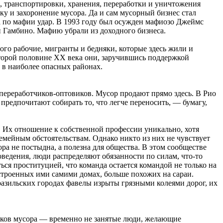
а, транспортировки, хранения, переработки и уничтожения
у и захоронение мусора. Да и сам мусорный бизнес стал
 по мафии удар. В 1993 году был осужден мафиозо Джеймс
 Гамбино. Мафию убрали из доходного бизнеса.
го рабочие, мигранты и бедняки, которые здесь жили и
второй половине ХХ века они, заручившись поддержкой
 в наиболее опасных районах.
т переработчиков-оптовиков. Мусор продают прямо здесь. В Рио
редпочитают собирать то, что легче переносить, — бумагу,
. Их отношение к собственной профессии уникально, хотя
емейным обстоятельствам. Однако никто из них не чувствует
ра не постыдна, а полезна для общества. В этом сообществе
едения, люди распределяют обязанности по силам, что-то
ься проституцией, что команда остается командой не только на
остроенных ими самими домах, больше похожих на сараи.
бразильских городах фавелы изрыты грязными колеями дорог, их
иков мусора — временно не занятые люди, желающие