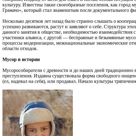
культуру. Известны такие своеобразные поселения, как город
Грамачо», который стал знаменитым после документального фи
Несколько десятков лет назад было странно слышать о коопер
успешно развиваются, растут и заявляют о себе. Структура эт
данного занятия в обществе, необходимостью взаимодействия
участники альянса, с другой — бесправные и безымянные мусо
процессы модернизации, межнациональные экономические отн
области отходов.
Мусор в истории
Мусорособиратели с древности и до наших дней традиционно 
преступления. Издавна существовала форма свободного нищенс
(ел, надевал на себя), или продавал. Начало культуры тряпичн