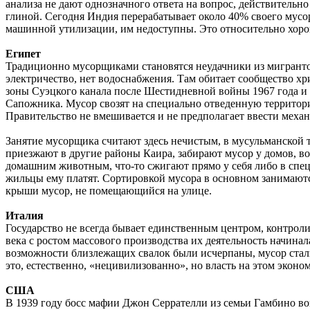
анализа не дают однозначного ответа на вопрос, действительн
глиной. Сегодня Индия перерабатывает около 40% своего мусо
машинной утилизации, им недоступны. Это относительно хоро
Египет
Традиционно мусорщиками становятся неудачники из мигрантов
электричество, нет водоснабжения. Там обитает сообщество хр
зоны Суэцкого канала после Шестидневной войны 1967 года и
Сапожника. Мусор свозят на специально отведенную территори
Правительство не вмешивается и не предполагает ввести меха
Занятие мусорщика считают здесь нечистым, в мусульманской 
приезжают в другие районы Каира, забирают мусор у домов, во
домашним животным, что-то сжигают прямо у себя либо в специ
жильцы ему платят. Сортировкой мусора в основном занимают
крыши мусор, не помещающийся на улице.
Италия
Государство не всегда бывает единственным центром, контро
века с ростом массового производства их деятельность начинал
возможности близлежащих свалок были исчерпаны, мусор стали
это, естественно, «нецивилизованно», но власть на этом эконо
CША
В 1939 году босс мафии Джон Серрателли из семьи Гамбино во