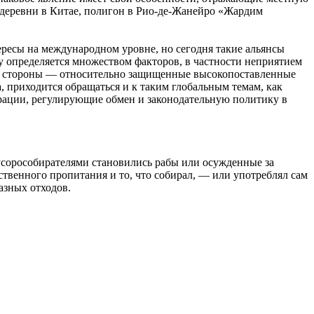
 деревни в Китае, полигон в Рио-де-Жанейро «Жардим
ересы на международном уровне, но сегодня такие альянсы
ку определяется множеством факторов, в частности неприятием
ой стороны — относительно защищенные высокопоставленные
 приходится обращаться и к таким глобальным темам, как
рации, регулирующие обмен и законодательную политику в
усорособирателями становились рабы или осужденные за
твенного пропитания и то, что собирал, — или употреблял сам
азных отходов.