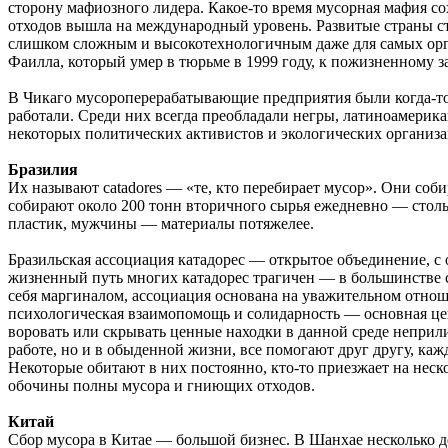
сторону мафиозного лидера. Какое-то время мусорная мафия со
отходов вышла на международный уровень. Развитые страны ста
слишком сложным и высокотехнологичным даже для самых орга
Фаилла, который умер в тюрьме в 1999 году, к пожизненному 
В Чикаго мусороперерабатывающие предприятия были когда-то 
работали. Среди них всегда преобладали негры, латиноамерик
некоторых политических активистов и экологических организа
Бразилия
Их называют catadores — «те, кто перебирает мусор». Они соби
собирают около 200 тонн вторичного сырья ежедневно — стольк
пластик, мужчины — материалы потяжелее.
Бразильская ассоциация катадорес — открытое объединение, с
жизненный путь многих катадорес трагичен — в большинстве с
себя маргиналом, ассоциация основана на уважительном отноше
психологическая взаимопомощь и солидарность — основная цен
воровать или скрывать ценные находки в данной среде неприли
работе, но и в обыденной жизни, все помогают друг другу, ка
Некоторые обитают в них постоянно, кто-то приезжает на неско
обочины полны мусора и гниющих отходов.
Китай
Сбор мусора в Китае — большой бизнес. В Шанхае несколько 