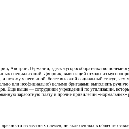
ии, Австрии, Германии, здесь мусорособирательство понемногу
ц иных специализаций. Дворник, вывозящий отходы из мусоропро
, и потому у него иной, более высокий социальный статус, чем
ально или неофициально) целыми бригадами выполнять ручную 
дов. Еще выше — сотрудники учреждений по утилизации, котор
ованную заработную плату и прочие привилегии «нормальных» 
й древности из местных племен, не включенных в общество заво