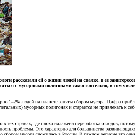
логи рассказали ей о жизни людей на свалке, и ее заинтере
миться с мусорными полигонами самостоятельно, в том числе
имерно 1–2% людей на планете заняты сбором мусора. Цифра приб
елегальных) мусорных полигонах и старается не привлекать к се
в тех странах, где плохо налажена переработка отходов, потому
важность проблемы. Это характерно для большинства развивающих
со сбором мусора сложилась в России. В каждом регионе это од