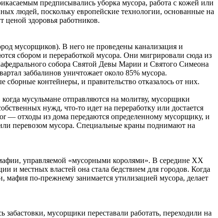
прикасаемым предписывались уборка мусора, работа с кожей или
нных людей, поскольку европейские технологии, основанные на
т ценой здоровья работников.
род мусорщиков). В него не проведены канализация и
аются сбором и переработкой мусора. Они мигрировали сюда из
 Кафедрального собора Святой Девы Марии и Святого Симеона
вартал заббалинов уничтожает около 85% мусора.
 сборные контейнеры, и правительство отказалось от них.
 когда мусульмане отправляются на молитву, мусорщики
обственных нужд, что-то идет на переработку или достается
oor — отходы из дома передаются определенному мусорщику, и
 или перевозом мусора. Специальные краны поднимают на
 мафии, управляемой «мусорными королями». В середине ХХ
ции и местных властей она стала бедствием для городов. Когда
и, мафия по-прежнему занимается утилизацией мусора, делает
 забастовки, мусорщики переставали работать, переходили на