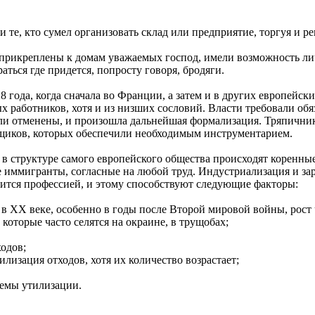
те, кто сумел организовать склад или предприятие, торгуя и ре
и прикреплены к домам уважаемых господ, имели возможность л
ься где придется, попросту говоря, бродяги.
 года, когда сначала во Франции, а затем и в других европейск
х работников, хотя и из низших сословий. Власти требовали об
ли отменены, и произошла дальнейшая формализация. Тряпичник
щиков, которых обеспечили необходимым инструментарием.
а в структуре самого европейского общества происходят коренн
 иммигранты, согласные на любой труд. Индустриализация и з
ится профессией, и этому способствуют следующие факторы:
 в ХХ веке, особенно в годы после Второй мировой войны, рост
которые часто селятся на окраине, в трущобах;
ходов;
лизация отходов, хотя их количество возрастает;
темы утилизации.