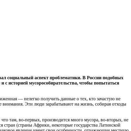
совал социальный аспект проблематики. В России подобных
 и с историей мусорособирательства, чтобы попытаться
лиженная — нелегко получить данные о тех, кто зачастую не
бе внимания. Эти люди зарабатывают на жизнь, собирая отходы
 что там, во-первых, производится много мусора, во-вторых, не
ся стран (страны Африки, некоторые государства Латинской
инаковое явление имеет свои особенности, отражающие местную