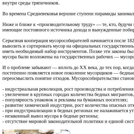
внутри среды тряпичников.
Во времена Средневековья верхние ступени пирамиды занимали 
Ниже и ближе к «производительному труду» — те, кто, будуч
имеющие постоянного источника дохода и вынужденные побират
Серьезная кооперация мусорособирателей начинается после 1828
вывозить и сортировать мусор на официальных государственны
иметь необходимый набор инструментов. Позже эти законы бы
мусора были возложены на государственных рабочих — мусор
И о проблеме забывают — вплоть до ХХ века, до тех пор, когд
постепенно появляется новое поколение мусорщиков — бедные
переосмыслить понятие отходов. Мусорособирательство станов
- индустриальная революция, рост производства и потребления
- увеличение в крупных городах количества бедных мигрантов, 
- популярность упаковок и рекламы на бумажных носителях;
- развитие химической индустрии, рост количества опасных от
- при индустриализации в бедных регионах не налаживается ути
- незаконный вывоз мусора в бедные регионы;
- отсутствие мировой законодательной политики и единой сис