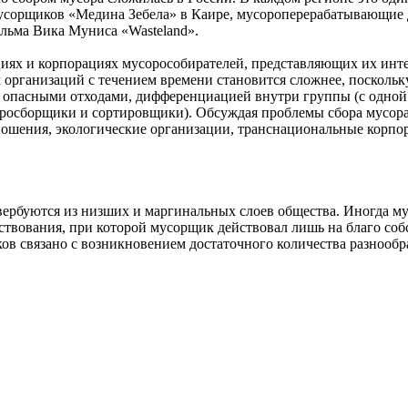
 мусорщиков «Медина Зебела» в Каире, мусороперерабатывающие
льма Вика Муниса «Wasteland».
ациях и корпорациях мусорособирателей, представляющих их инт
их организаций с течением времени становится сложнее, посколь
 с опасными отходами, дифференциацией внутри группы (с одн
росборщики и сортировщики). Обсуждая проблемы сбора мусора,
ошения, экологические организации, транснациональные корпо
вербуются из низших и маргинальных слоев общества. Иногда м
твования, при которой мусорщик действовал лишь на благо собс
иков связано с возникновением достаточного количества разнообр