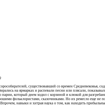
)
орособирателей, существовавший со времен Средневековья, соде
собирались на ярмарках и распевали песни или плясали, показыв
го парии, который днем ходил с корзиной и клюкой для разгреба
рошими фольклористами, сказочниками. Но их ремесло еще не п
прочем, навыки и хитрая наука о том, как находить прибыльные