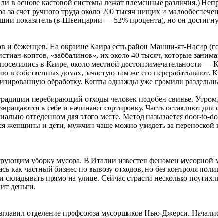
о ли в основе кастовой системы лежат племенные различия.) Не
ра за счет ручного труда около 200 тысяч нищих и малообеспече
ший показатель (в Швейцарии — 52% процента), но он достигну
 и беженцев. На окраине Каира есть район Манши-ят-Насир (го
истиан-коптов, «заббалинов», их около 40 тысяч, которые заним
 поселились в Каире, около местной достопримечательности —
ю в собственных домах, зачастую там же его перерабатывают. К
низированную обработку. Копты однажды уже громили раздельные
традиции перебирающий отходы человек подобен свинье. Утром,
звращаются к себе и начинают сортировку. Часть оставляют для с
ально отведенном для этого месте. Метод называется door-to-d
ся женщины и дети, мужчин чаще можно увидеть за переноской
лирующим уборку мусора. В Италии известен феномен мусорной
ась как частный бизнес по вывозу отходов, но без контроля поли
 складывать прямо на улице. Сейчас страсти несколько поутихл
мит деньги.
зглавил отделение профсоюза мусорщиков Нью-Джерси. Начались