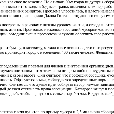
храняла свое положение. Но с начала 90-х годов индустрия сбор
ли вывозить отходы в бедные страны, оплачивать им переработк
низованных бандитов. Проблема упростилась, и власть нанесла
заключению приговорили Джона Готти — тогдашнего главу семьи
построены в районах с низким уровнем жизни, и страдали от это
анцы, азиаты. Произошло несколько восстаний мусорщиков, во 
ций, объединились в профсоюзы и сумели облегчить себе работу
рают бумагу, пластмассу, металл и все остальное, что интересуе
о производит город с населением 400 тысяч человек. Женщины п
 определенными правами для членов и внутренней организацией
лучаев они занимаются этим из-за нищеты либо по неудачным с
нии к своей работе. Они считают, что профессия сборщика мусо
ность. Образуются семьи, соблюдаются определенные нормы пов
чно. Считается, что лучше идти собирать мусор, нежели занимат
ждый должен отстаивать права ассоциации. Катадорес живут в п
лько дней, чтобы вернуться к семье с заработком. В других же 
десятков тысяч пунктов по приему мусора и 2,5 миллиона сборщ