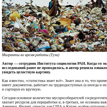
Мигранты во время работы (Тула)
Автор — сотрудник Института социологии РАН. Когда-то эко
исследований ранее не проводилось, и автор решила ознако
увидеть целостную картину.
Как известно, «статистика знает всё». Знает она и то, что пр
имеет документов, работает на труднодоступных (а иногда и н
и сортируя их вручную.
Сегодня основное количество мусорособирателей сосредоточено 
хватает ресурсов для переработки и, в-третьих, не осознана 
Америки, Индия), отчасти для США и Китая; особая ситуация 