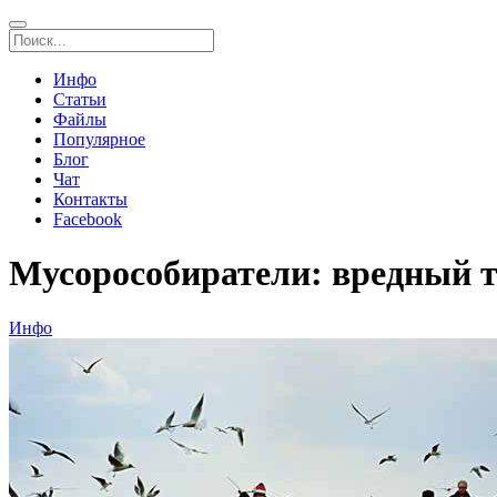
Инфо
Статьи
Файлы
Популярное
Блог
Чат
Контакты
Facebook
Мусорособиратели: вредный т
Инфо