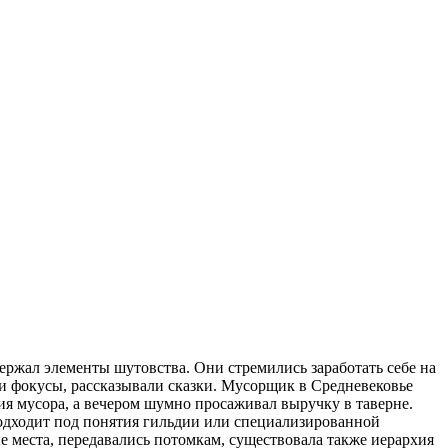
ржал элементы шутовства. Они стремились заработать себе на
али фокусы, рассказывали сказки. Мусорщик в Средневековье
ния мусора, а вечером шумно просаживал выручку в таверне.
одходит под понятия гильдии или специализированной
 места, передавались потомкам, существовала также иерархия