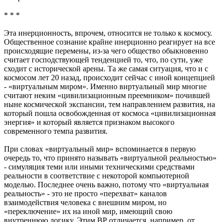
* * *
Эта инерционность, впрочем, относится не только к космосу.
Общественное сознание крайне инерционно реагирует на все
происходящие перемены, из-за чего общество обыкновенно
считает господствующей тенденцией то, что, по сути, уже
сходит с исторической арены. Та же самая ситуация, что и с
космосом лет 20 назад, происходит сейчас с иной концепцией
- «виртуальным миром». Именно виртуальный мир многие
считают неким «цивилизационным преемником» почившей
ныне космической экспансии, тем направлением развития, на
который пошла освобожденная от космоса «цивилизационная
энергия» и который является признаком высокого
современного темпа развития.
При словах «виртуальный мир» вспоминается в первую
очередь то, что принято называть «виртуальной реальностью»
- симуляция теми или иными техническими средствами
реальности в соответствие с некоторой компьютерной
моделью. Последнее очень важно, потому что «виртуальная
реальность» - это не просто «перехват» каналов
взаимодействия человека с внешним миром, но
«переключение» их на иной мир, имеющий свою
внутреннюю логику. Этим ВР отличается, например, от