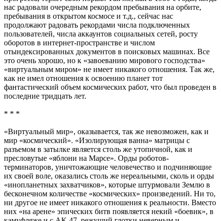
нас радовали очередным рекордом пребывания на орбите,
пребывания в открытом космосе и т.д., сейчас нас
продолжают радовать рекордами числа подключенных
пользователей, числа аккаунтов социальных сетей, росту
оборотов в интернет-пространстве и числом
отындексированных документов в поисковых машинах. Все
это очень хорошо, но к «завоеванию мирового господства»
«виртуальным миром» не имеет никакого отношения. Так же,
как не имел отношения к освоению планет тот
фантастический объем космических работ, что был проведен в
последние тридцать лет.
* * *
«Виртуальный мир», оказывается, так же невозможен, как и
мир «космический». «Изолирующая ванна» матрицы с
разъемом в затылке является столь же утопичной, как и
пресловутые «яблони на Марсе». Орды роботов-
терминаторов, уничтожающие человечество и подчиняющие
их своей воле, оказались столь же нереальными, сколь и орды
«инопланетных захватчиков», которые штурмовали Землю в
бесконечном количестве «космических» произведений. Ни то,
ни другое не имеет никакого отношения к реальности. Вместо
них «на арене» эпических битв появляется некий «боевик», в
камуфляже и с АК-47, режущий глотки неверным и