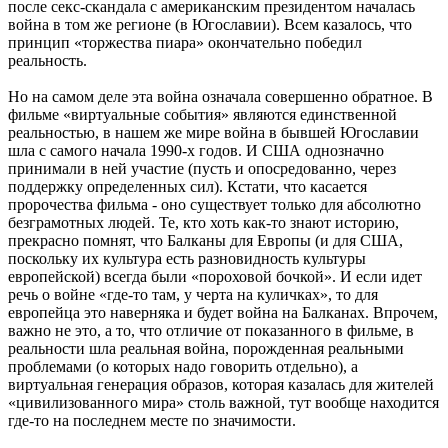
после секс-скандала с американским президентом началась
война в том же регионе (в Югославии). Всем казалось, что
принцип «торжества пиара» окончательно победил
реальность.
Но на самом деле эта война означала совершенно обратное. В
фильме «виртуальные события» являются единственной
реальностью, в нашем же мире война в бывшей Югославии
шла с самого начала 1990-х годов. И США однозначно
принимали в ней участие (пусть и опосредованно, через
поддержку определенных сил). Кстати, что касается
пророчества фильма - оно существует только для абсолютно
безграмотных людей. Те, кто хоть как-то знают историю,
прекрасно помнят, что Балканы для Европы (и для США,
поскольку их культура есть разновидность культуры
европейской) всегда были «пороховой бочкой». И если идет
речь о войне «где-то там, у черта на куличках», то для
европейца это наверняка и будет война на Балканах. Впрочем,
важно не это, а то, что отличие от показанного в фильме, в
реальности шла реальная война, порожденная реальными
проблемами (о которых надо говорить отдельно), а
виртуальная генерация образов, которая казалась для жителей
«цивилизованного мира» столь важной, тут вообще находится
где-то на последнем месте по значимости.