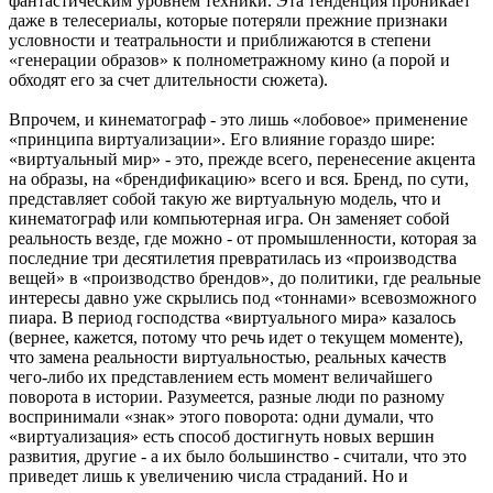
фантастическим уровнем техники. Эта тенденция проникает
даже в телесериалы, которые потеряли прежние признаки
условности и театральности и приближаются в степени
«генерации образов» к полнометражному кино (а порой и
обходят его за счет длительности сюжета).
Впрочем, и кинематограф - это лишь «лобовое» применение
«принципа виртуализации». Его влияние гораздо шире:
«виртуальный мир» - это, прежде всего, перенесение акцента
на образы, на «брендификацию» всего и вся. Бренд, по сути,
представляет собой такую же виртуальную модель, что и
кинематограф или компьютерная игра. Он заменяет собой
реальность везде, где можно - от промышленности, которая за
последние три десятилетия превратилась из «производства
вещей» в «производство брендов», до политики, где реальные
интересы давно уже скрылись под «тоннами» всевозможного
пиара. В период господства «виртуального мира» казалось
(вернее, кажется, потому что речь идет о текущем моменте),
что замена реальности виртуальностью, реальных качеств
чего-либо их представлением есть момент величайшего
поворота в истории. Разумеется, разные люди по разному
воспринимали «знак» этого поворота: одни думали, что
«виртуализация» есть способ достигнуть новых вершин
развития, другие - а их было большинство - считали, что это
приведет лишь к увеличению числа страданий. Но и