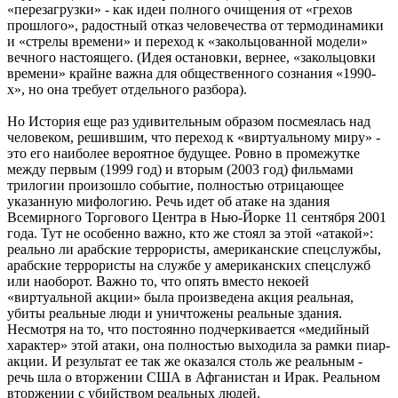
«перезагрузки» - как идеи полного очищения от «грехов
прошлого», радостный отказ человечества от термодинамики
и «стрелы времени» и переход к «закольцованной модели»
вечного настоящего. (Идея остановки, вернее, «закольцовки
времени» крайне важна для общественного сознания «1990-
х», но она требует отдельного разбора).
Но История еще раз удивительным образом посмеялась над
человеком, решившим, что переход к «виртуальному миру» -
это его наиболее вероятное будущее. Ровно в промежутке
между первым (1999 год) и вторым (2003 год) фильмами
трилогии произошло событие, полностью отрицающее
указанную мифологию. Речь идет об атаке на здания
Всемирного Торгового Центра в Нью-Йорке 11 сентября 2001
года. Тут не особенно важно, кто же стоял за этой «атакой»:
реально ли арабские террористы, американские спецслужбы,
арабские террористы на службе у американских спецслужб
или наоборот. Важно то, что опять вместо некоей
«виртуальной акции» была произведена акция реальная,
убиты реальные люди и уничтожены реальные здания.
Несмотря на то, что постоянно подчеркивается «медийный
характер» этой атаки, она полностью выходила за рамки пиар-
акции. И результат ее так же оказался столь же реальным -
речь шла о вторжении США в Афганистан и Ирак. Реальном
вторжении с убийством реальных людей.