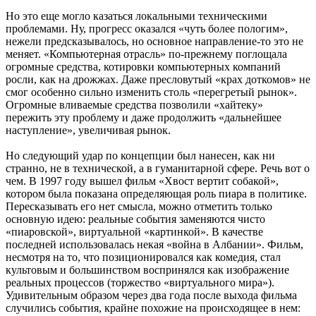
Но это еще могло казаться локальными техническими
проблемами. Ну, прогресс оказался «чуть более пологим»,
нежели предсказывалось, но основное направление-то это не
меняет. «Компьютерная отрасль» по-прежнему поглощала
огромные средства, котировки компьютерных компаний
росли, как на дрожжах. Даже пресловутый «крах доткомов» не
смог особенно сильно изменить столь «перегретый рынок».
Огромные вливаемые средства позволили «хайтеку»
пережить эту проблему и даже продолжить «дальнейшее
наступление», увеличивая рынок.
Но следующий удар по концепции был нанесен, как ни
странно, не в технической, а в гуманитарной сфере. Речь вот о
чем. В 1997 году вышел фильм «Хвост вертит собакой»,
котором была показана определяющая роль пиара в политике.
Пересказывать его нет смысла, можно отметить только
основную идею: реальные события заменяются чисто
«пиаровской», виртуальной «картинкой». В качестве
последней использовалась некая «война в Албании». Фильм,
несмотря на то, что позиционировался как комедия, стал
культовым и большинством воспринялся как изображение
реальных процессов (торжество «виртуального мира»).
Удивительным образом через два года после выхода фильма
случились события, крайне похожие на происходящее в нем: