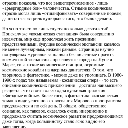
отрасли показала, что все вышеперечисленное - лишь
«арьергардные бои» человечества. Отныне космическая
отрасль могла лишь «отшлифовывать» совершенные победы,
да пытаться «стричь купюры» с того, что было сделано.
Но ясно это стало лишь спустя несколько десятилетий.
Поначалу же «космическая стагнация» была совершенно
незаметна, мир еще продолжал жить прежними
представлениями, будущее космической экспансии казалось
не менее лучезарным, нежели раньше. Страницы научно-
популярных журналов заполняли бесчисленные проекты
космической экспансии - пресловутые города на Луне и
Марсе, гигантские космические станции, огромные
космические корабли на ядерных двигателях. О том, что
творилось в фантастике, - можно даже не упоминать. В 1980-
1990-х годах так называемая «космическая опера» - то есть
описание космических приключений - достигла наивысшего
расцвета - что стоит только одна культовая трилогия
«Звездные войны». Более того, в фантастике «космическая
тема» в виде успешного завоевания Мирового пространства
продолжается и по сей день. В общем, общественное
сознание, как таковое, оказалось очень инерционно и
продолжало считать космическое развитие продолжающимся
даже тогда, когда большинству стало ясно видно его
завершение.