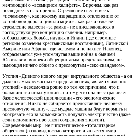
мечтающий о «всемирном халифате». Впрочем, как раз
последнее тут - вторично. Стремление свести все к
«исламизму», как некоему извращению, отклонению от
«столбовой дороги цивилизации» - как раз и означает
стремление вывести «за рамки» не вписывающиеся в
господствующую концепцию явления. Например,
отбрасывается борьба, идущая в Индии (где огромные
регионы охвачены крестьянскими восстаниями), Латинской
Америке или Африке, где исламом и не пахнет. Наконец,
отбрасывается уже упомянутая выше война в бывшей
Югославии, вопреки общепринятым представлениям, не
имеющая ничего общего с пресловутым «секс-скандалом».
Утопия «Дивного нового мира» виртуального общества - а он,
даже в самых «ужасных» представлениях, является именно
утопией - невозможна ровно по тем же причинам, что и
большинство иных утопий - потому, что она не затрагивает
базис человеческой цивилизации - его экономические
отношения. Никто не собирается предоставлять человеку
пресловутую «ванну», где мудрые машины будут кормить и
обогревать его за возможность получать электричество (даже
если вспоминать про закон сохранения энергии).
Современный мир - не гипотетическое «тоталитарное
общество» (разновидностью которого и является «мир