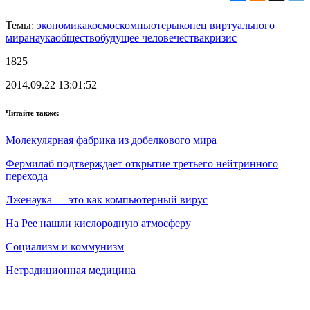
Темы:
экономика
космос
компьютеры
конец виртуального
мира
наука
общество
будущее человечества
кризис
1825
2014.09.22 13:01:52
Читайте также:
Молекулярная фабрика из добелкового мира
Фермилаб подтверждает открытие третьего нейтринного
перехода
Лженаука — это как компьютерный вирус
На Рее нашли кислородную атмосферу
Социализм и коммунизм
Нетрадиционная медицина