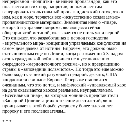
непрерывной «подпитки» внешней пропагандой, как это
полагается до сих пор, напротив, он начинает сам
генерировать столь сильный пропагандистский поток, что в
нем, как в море, теряются все «искусственно создаваемые»
пропагандистские материалы. Знаменитая идея о «пиаре,
который и управляет миром», являющаяся сейчас
общепринятой истиной, оказывается не столь уж и верной.
Это означает, что разработанная в период господства
«виртуального мира» концепция управляемых конфликтов на
самом деле далека от истины. Впрочем, это должно было
стать понятным еще по Ливии, когда разожженный Западом
огонь гражданской войны привел не к установлению
очередного «марионеточного режима», но к превращению
страны в «заповедник исламистов». Но тогда это еще можно
было выдать за некий разумный сценарий: дескать, США
«подложили свинью» Европе. Теперь же становится
очевидным, что это не так, и мифический «управляемый хаос
на деле оказывается хаосом реальным, неуправляемым.
«Всесильный пиар», на который молились представители
«Западной Цивилизации» в течение десятилетий, явно
проигрывает в этой борьбе умершему более тысячи лет
пророку и его последователям...
* * *