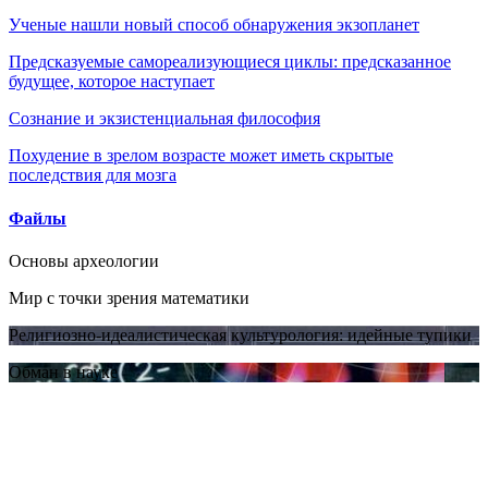
Ученые нашли новый способ обнаружения экзопланет
Предсказуемые самореализующиеся циклы: предсказанное
будущее, которое наступает
Сознание и экзистенциальная философия
Похудение в зрелом возрасте может иметь скрытые
последствия для мозга
Файлы
Основы археологии
Мир с точки зрения математики
Религиозно-идеалистическая культурология: идейные тупики
Обман в науке