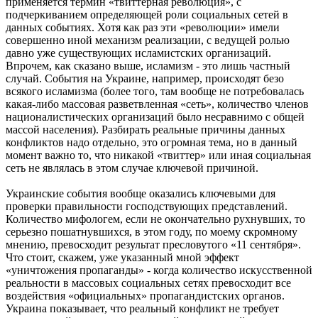
применяется термин «твиттерная революция», с
подчеркиванием определяющей роли социальных сетей в
данных событиях. Хотя как раз эти «революции» имели
совершенно иной механизм реализации, с ведущей ролью
давно уже существующих исламистских организаций.
Впрочем, как сказано выше, исламизм - это лишь частный
случай. События на Украине, например, происходят безо
всякого исламизма (более того, там вообще не потребовалась
какая-либо массовая разветвленная «сеть», количество членов
националистических организаций было несравнимо с общей
массой населения). Разбирать реальные причины данных
конфликтов надо отдельно, это огромная тема, но в данный
момент важно то, что никакой «твиттер» или иная социальная
сеть не являлась в этом случае ключевой причиной.
Украинские события вообще оказались ключевыми для
проверки правильности господствующих представлений.
Количество мифологем, если не окончательно рухнувших, то
серьезно пошатнувшихся, в этом году, по моему скромному
мнению, превосходит результат пресловутого «11 сентября».
Что стоит, скажем, уже указанный мной эффект
«уничтожения пропаганды» - когда количество искусственной
реальности в массовых социальных сетях превосходит все
воздействия «официальных» пропагандистских органов.
Украина показывает, что реальный конфликт не требует