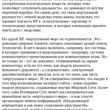
употребления психотропных веществ, которые тоже
позволяют «отключить реальность», но замыкают ее внутри
черепной коробки. На самом деле, эта связь виртуальной
реальности с некоей моделью очень важна, поскольку это
означает близость ВР к «классическому» научному и
техническому представлению, в которых изначально принято
иметь дело с моделями.
Но одной ВР «виртуальный мир» не ограничивается. Это -
довольно широкое понятие, которое охватывает целый спектр
технологий. В него можно включить, например, все системы,
в которых применяется моделирование - например, системы
компьютерного проектирования или компьютерные игры. Но
не только их - тот же документ, отображаемый на экране
компьютера, есть не что иное, как модель реального,
бумажного документа - а следовательно, электронный
документооборот, во многом, есть не что иное, как часть
«виртуального мира». И уж совершенно понятно, что входят в
этот мир всевозможные интернет-сайты - некое подобие
модели реальности, создаваемые внутри Мировой Сети. Более
того, сама Всемирная Сеть может рассматриваться как
важнейшая часть «виртуального мира» - и как способ
организации обмена информацией, объединяющий
компьютеры и как некое социальное пространство,
объединяющий людей и превращающий мир в некую