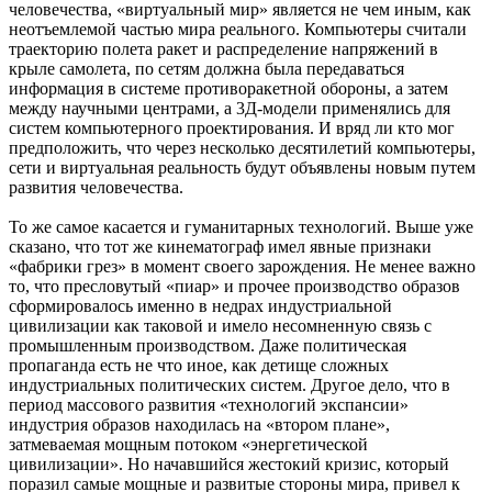
человечества, «виртуальный мир» является не чем иным, как
неотъемлемой частью мира реального. Компьютеры считали
траекторию полета ракет и распределение напряжений в
крыле самолета, по сетям должна была передаваться
информация в системе противоракетной обороны, а затем
между научными центрами, а 3Д-модели применялись для
систем компьютерного проектирования. И вряд ли кто мог
предположить, что через несколько десятилетий компьютеры,
сети и виртуальная реальность будут объявлены новым путем
развития человечества.
То же самое касается и гуманитарных технологий. Выше уже
сказано, что тот же кинематограф имел явные признаки
«фабрики грез» в момент своего зарождения. Не менее важно
то, что пресловутый «пиар» и прочее производство образов
сформировалось именно в недрах индустриальной
цивилизации как таковой и имело несомненную связь с
промышленным производством. Даже политическая
пропаганда есть не что иное, как детище сложных
индустриальных политических систем. Другое дело, что в
период массового развития «технологий экспансии»
индустрия образов находилась на «втором плане»,
затмеваемая мощным потоком «энергетической
цивилизации». Но начавшийся жестокий кризис, который
поразил самые мощные и развитые стороны мира, привел к