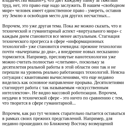
владычества машин»), что дает каждому пайку за тяжелый
труд, нет, это право еще надо заслужить. В нашем «свободном
мире» человек имеет единственное право - умереть, оставив
эту Землю и освободив место для других несчастных...
Впрочем, это уже другая тема. Пока же можно сказать, что и
технический и гуманитарный аспект «виртуального мира» с
каждым днем становится все менее актуальным. Стагнация
технического прогресса в сфере «информационных
технологий» уже становится очевидна: прежние технологии
почти «вычерпаны до дна», а внедрение новых несказанно
тормозится. Например, пресловутые нанотехнологии уже
можно считать полностью «слитыми», поскольку за
десятилетия реальной работы в этой области они так и не
перешли на уровень реально работающих технологий. Неясна
ситуация с квантовыми вычислениями, что еще недавно
виделись как основное направление прорыва. Десятилетиями
стагнирует работа с так называемым «искусственным
интеллектом». Не видно массовой роботизации. Впрочем,
неудачи в технической сфере - это ничто по сравнению с тем,
что творится в сфере гуманитарной...
Впрочем, как раз тут человек старательно пытается оставаться
в рамках своих прежних представлений. Например, для
недавно прошедших по Ближнему Востоку возмущений