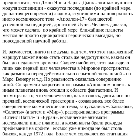
предполагать, что Джон Янг и Чарльз Дьюк - экипаж лунного
модуля экспедиции - окажутся последними (по крайней мере,
до настоящего времени) людьми, ступившими на поверхность
иного космического тела. «Аполлон-17» был шестой
успешной экспедицией, достигшей Луны. Человек доказал,
что может сделать, по крайней мере, ближайшие планеты
местом не просто однократной героической высадки, но
повседневной научной работы.
И, разумеется, никто и не думал над тем, что этот налаженный
маршрут может вновь стать столь же недоступным, каким он
был до недавнего времени. Скорее наоборот, этот выглядело
лишь как первый шаг человечества в Мировое пространство,
как разминка перед действительно серьезной экспансией - на
Марс, Венеру и т.д. Но реальность оказалась совершенно
иной. Со времени закрытия программы «Аполлон» полеты к
иным планетам вновь отошли к области фантастики. И
несмотря на то, что человечество, как казалось, двигалось по
прежней, космической траектории - создавались все более
совершенные космические системы, запускались «Скайлабы»,
«Салюты» (а затем и «Мир»), разворачивались программы
«Спейс Шаттл» и «Буран», космические автоматы
исследовали иные планеты, а космонавты брали рекорды
пребывания на орбите - космос уже никогда не был столь
близок, как до 1972 года. Более чем сорокалетняя стагнация