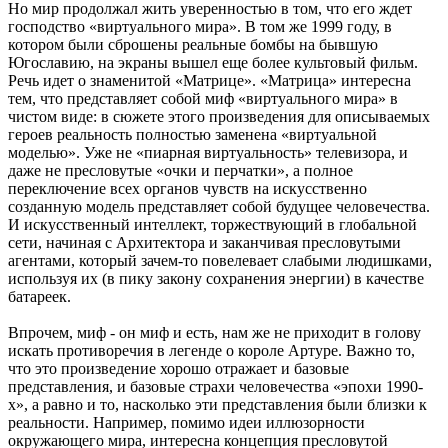
Но мир продолжал жить уверенностью в том, что его ждет
господство «виртуального мира». В том же 1999 году, в
котором были сброшены реальные бомбы на бывшую
Югославию, на экраны вышел еще более культовый фильм.
Речь идет о знаменитой «Матрице». «Матрица» интересна
тем, что представляет собой миф «виртуального мира» в
чистом виде: в сюжете этого произведения для описываемых
героев реальность полностью заменена «виртуальной
моделью». Уже не «пиарная виртуальность» телевизора, и
даже не пресловутые «очки и перчатки», а полное
переключение всех органов чувств на искусственно
созданную модель представляет собой будущее человечества.
И искусственный интеллект, торжествующий в глобальной
сети, начиная с Архитектора и заканчивая пресловутыми
агентами, который зачем-то повелевает слабыми людишками,
используя их (в пику закону сохранения энергии) в качестве
батареек.
Впрочем, миф - он миф и есть, нам же не приходит в голову
искать противоречия в легенде о короле Артуре. Важно то,
что это произведение хорошо отражает и базовые
представления, и базовые страхи человечества «эпохи 1990-
х», а равно и то, насколько эти представления были близки к
реальности. Например, помимо идеи иллюзорности
окружающего мира, интересна концепция пресловутой