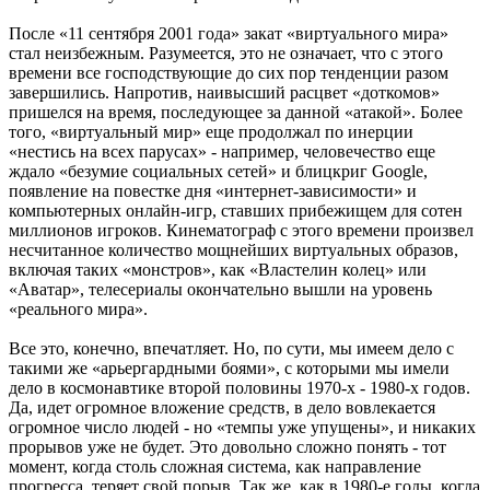
После «11 сентября 2001 года» закат «виртуального мира»
стал неизбежным. Разумеется, это не означает, что с этого
времени все господствующие до сих пор тенденции разом
завершились. Напротив, наивысший расцвет «доткомов»
пришелся на время, последующее за данной «атакой». Более
того, «виртуальный мир» еще продолжал по инерции
«нестись на всех парусах» - например, человечество еще
ждало «безумие социальных сетей» и блицкриг Google,
появление на повестке дня «интернет-зависимости» и
компьютерных онлайн-игр, ставших прибежищем для сотен
миллионов игроков. Кинематограф с этого времени произвел
несчитанное количество мощнейших виртуальных образов,
включая таких «монстров», как «Властелин колец» или
«Аватар», телесериалы окончательно вышли на уровень
«реального мира».
Все это, конечно, впечатляет. Но, по сути, мы имеем дело с
такими же «арьергардными боями», с которыми мы имели
дело в космонавтике второй половины 1970-х - 1980-х годов.
Да, идет огромное вложение средств, в дело вовлекается
огромное число людей - но «темпы уже упущены», и никаких
прорывов уже не будет. Это довольно сложно понять - тот
момент, когда столь сложная система, как направление
прогресса, теряет свой порыв. Так же, как в 1980-е годы, когда