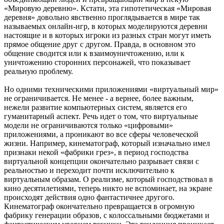
«Мировую деревню». Кстати, эта гипотетическая «Мировая
деревня» довольно явственно проглядывается в мире так
называемых онлайн-игр, в которых моделируются деревни
настоящие и в которых игроки из разных стран могут иметь
прямое общение друг с другом. Правда, в основном это
общение сводится или к взаимоуничтожению, или к
уничтожению сторонних персонажей, что показывает
реальную проблему.
Но одними техническими приложениями «виртуальный мир»
не ограничивается. Не менее - а вернее, более важным,
нежели развитие компьютерных систем, является его
гуманитарный аспект. Речь идет о том, что виртуальные
модели не ограничиваются только «цифровыми»
приложениями, а проникают во все сферы человеческой
жизни. Например, кинематограф, который изначально имел
признаки некой «фабрики грез», в период господства
виртуальной концепции окончательно разрывает связи с
реальностью и переходит почти исключительно к
виртуальным образам. О реализме, который господствовал в
кино десятилетиями, теперь никто не вспоминает, на экране
происходят действия одно фантастичнее другого.
Кинематограф окончательно превращается в огромную
фабрику генерации образов, с колоссальными бюджетами и