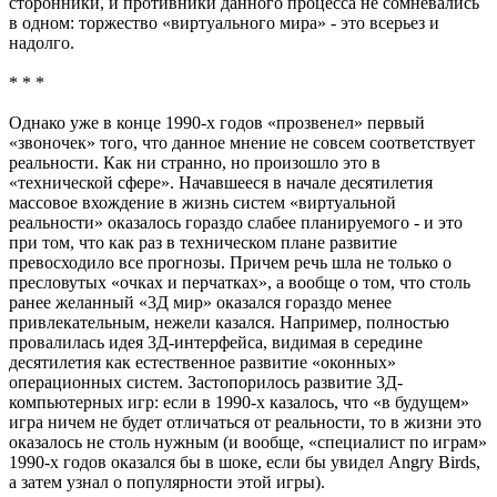
сторонники, и противники данного процесса не сомневались
в одном: торжество «виртуального мира» - это всерьез и
надолго.
* * *
Однако уже в конце 1990-х годов «прозвенел» первый
«звоночек» того, что данное мнение не совсем соответствует
реальности. Как ни странно, но произошло это в
«технической сфере». Начавшееся в начале десятилетия
массовое вхождение в жизнь систем «виртуальной
реальности» оказалось гораздо слабее планируемого - и это
при том, что как раз в техническом плане развитие
превосходило все прогнозы. Причем речь шла не только о
пресловутых «очках и перчатках», а вообще о том, что столь
ранее желанный «3Д мир» оказался гораздо менее
привлекательным, нежели казался. Например, полностью
провалилась идея 3Д-интерфейса, видимая в середине
десятилетия как естественное развитие «оконных»
операционных систем. Застопорилось развитие 3Д-
компьютерных игр: если в 1990-х казалось, что «в будущем»
игра ничем не будет отличаться от реальности, то в жизни это
оказалось не столь нужным (и вообще, «специалист по играм»
1990-х годов оказался бы в шоке, если бы увидел Angry Birds,
а затем узнал о популярности этой игры).