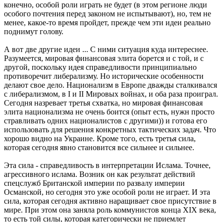
конечно, особой роли играть не будет (в этом регионе люди
особого почтения перед законом не испытывают), но, тем не
менее, какое-то время пройдет, прежде чем эти идеи реально
поднимут голову.
А вот две другие идеи ... С ними ситуация куда интереснее.
Разумеется, мировая финансовая элита борется и с той, и с
другой, поскольку идея справедливости принципиально
противоречит либерализму. Но исторические особенности
делают свое дело. Национализм в Европе дважды сталкивался
с либерализмом, в I и II Мировых войнах, и оба раза проиграл.
Сегодня назревает третья схватка, но мировая финансовая
элита национализма не очень боится (опыт есть, нужн просто
стравливать одних националистов с другими)) и готова его
использовать для решения конкретных тактических задач. Что
хорошо видно на Украине. Кроме того, есть третья сила,
которая сегодня явно становится все сильнее и сильнее.
Эта сила - справедливость в интерпретации Ислама. Точнее,
агрессивного ислама. Возник он как результат действий
спецслужб Британской империи по развалу империи
Османской, но сегодня это уже особой роли не играет. И эта
сила, которая сегодня активно наращивает свое присутствие в
мире. При этом она заняла роль коммунистов конца XIX века,
то есть той силы, которая категорически не приемлет