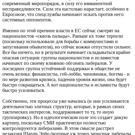
современный миропорядок, в силу его имманентной
несправедливости. Сила эта настолько нарастает, особенно в
Евросоюзе, что спецслужбы начинают искать против него
системных оппонентов.
Именно по этой причине власти в ЕС сейчас смотрят на
националистов «сквозь пальцы». Раньше их тоже терпели
(поскольку использовали для борьбы с коммунистами и
запугивания обывателя), но сейчас вожжи отпустили сильнее.
Все бы ничего, но в результате начинает складываться крайне
опасная ситуация: группы националистов и исламистов
начинают по своему влиянию обгонять либералов. У
последних группа устойчивой поддержки в обществе не
очень велика: финансисты, гей-лобби, чиновники, богема - и
по мере развития кризиса, падения уровня жизни, она будет
быстро сокращаться. А вот националисты и исламисты будут
быстро усиливаться.
Собственно, эти процессы уже начались (и они усиливаются
деятельностью элитных структур, которые, в рамках своих
тактических интересов, поддерживают то ту, то иную
группировку). Но в идеологическом поле это создает дикую
картину, поскольку СМИ практически полностью
контролируются либералами. В этом смысле расстрел
редакции Шарли Эрбо (которые уж точно записные либералы