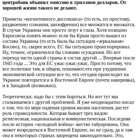
центробанк объявил эмиссию в триллион долларов. От
хорошей жизни такого не делают.
Приметы «когнитивного диссонанса» (то есть, по простому,
раздвоению сознания, шизофрении) все множатся и множатся.
В случае Украины они просто лезут в глаза. Хотя позицию
Евросоюза понять можно: если бы Крым просто вышел из
состава Украины (то есть была бы ситуация «зеркальная»
Косово), то, скорее всего, ЕС бы ситуацию проигнорировал.
Ну, точнее, ограничился бы словами осуждения. Но вот
переход части одной страны в состав другой ... Впервые после
1945 года ... Это для ЕС ужас-ужас-ужас. Просто потому, что
все политики там, в общем, понимают,что при ухудшении
экономической ситуации все то, что сегодня происходит на
Украине повторится и в Восточной Европе (почти наверняка),
и в Западной (возможно).
Теоретически, надо бы с этим бороться. Но вот тут мы
сталкиваемся с другой проблемой. Я уже неоднократно писал
о том, что по мере падения уровня жизни населения, растет
роль справедливости. Которая бывает трех видов:
религиозная, национальная и коммунистическая. Последняя
после истории «холодной войны» жестко табуирована. Она
может возродиться в Восточной Европе, но не сразу, да и там
она в некоторых странах запрещена законодательно. Это,