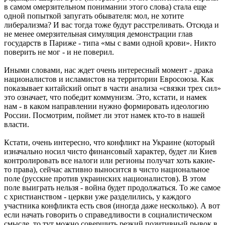
в самом омерзительном понимании этого слова) стала еще
одной попыткой запугать обывателя: мол, не хотите
либерализма? И вас тогда тоже будут расстреливать. Отсюда и
не менее омерзительная симуляция демонстрации глав
государств в Париже - типа «мы с вами одной крови». Никто
поверить не мог - и не поверил.
Иными словами, нас ждет очень интересный момент - драка
националистов и исламистов на территории Евросоюза. Как
показывает китайский опыт в части анализа «связки трех сил»
это означает, что победит коммунизм. Это, кстати, и намек
нам - в каком направлении нужно формировать идеологию
России. Посмотрим, поймет ли этот намек кто-то в нашей
власти.
Кстати, очень интересно, что конфликт на Украине (который
изначально носил чисто финансовый характер, будет ли Киев
контролировать все налоги или регионы получат хоть какие-
то права), сейчас активно выносится в чисто национальное
поле (русские против украинских националистов). В этом
поле выиграть нельзя - война будет продолжаться. То же самое
с христианством - церкви уже разделились, у каждого
участника конфликта есть своя (иногда даже несколько). А вот
если начать говорить о справедливости в социалистическом
смысле, то тут можно совершить резкий позитивный рывок в