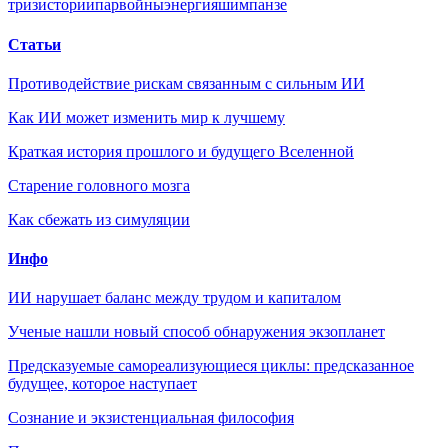
триз
истории
пар
войны
энергия
шимпанзе
Статьи
Противодействие рискам связанным с сильным ИИ
Как ИИ может изменить мир к лучшему
Краткая история прошлого и будущего Вселенной
Старение головного мозга
Как сбежать из симуляции
Инфо
ИИ нарушает баланс между трудом и капиталом
Ученые нашли новый способ обнаружения экзопланет
Предсказуемые самореализующиеся циклы: предсказанное
будущее, которое наступает
Сознание и экзистенциальная философия