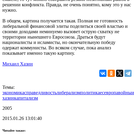
решении конфликта. Правда, не очень понятно, кому это у нас
нужно.
В общем, картина получается такая. Полная не готовность
либеральной финансовой элиты поделиться своей властью и
своими доходами неминуемо вызовет острую схватку не
территории нынешнего Евросоюза. Драться будут
националисты и исламисты, но окончательную победу
одержат коммунисты. Во всяком случае, пока анализ
показывает именно такую картину.
Михаил Хазин
Темы:
экономика
справедливость
либерализм
политика
ес
европа
войны
хазин
капитализм
2005
2015.01.26 13:01:40
Читайте также: