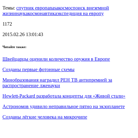
Темы:
спутник европа
nasa
космос
поиск внеземной
жизни
наука
космонавтика
экспедиция на европу
1172
2015.02.26 13:01:43
Читайте также:
Швейцарцы оценили количество оружия в Европе
Созданы первые фотонные схемы
Минобразования наградил РЕН ТВ антипремией за
распространение лженауки
Hewlett-Packard разработала концепты для «Живой стали»
Астрономов удивило неправильное пятно на экзопланете
Созданы лёгкие человека на микрочипе