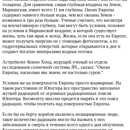
толщины. Для сравнения, самая глубокая впадина на Земле,
Марианская, имеет всего 11 км глубины. Океан Европы
содержит намного больше воды, чем все океаны Земли -
возможно в три раза больше. Ученые считают, что несмотря
на впечатляющую глубину, там могут быть условия, похожие
на условия в Марианской впадине, в которой существует
жизнь, хоть там мрак и холод. Жизнь, если она есть на Европе,
может получать энергию не с помощью фотосинтеза, а из
гидротермальных отверстий, которые открываются в дне и
создают богатые минералами водные потоки.
Астробилог Кевин Хенд, ведущий ученый из отдела
исследования солнечной системы JPL, сказал: "Океан
Европы, насколько мы знаем, не настолько суров."
Условия же на поверхности Европы просто кошмарные. На
таком расстоянии от Юпитера все пространство заполнено
жуткой радиацией от огромных радиационных поясов
Юпитера. Космолету миссии придется нырять в эти пояса
радиации, чтобы полетать над поверхностью Европы.
Если бы на борту корабля оказались незащищенные люди,
такое количество радиации могло бы вызвать у них
заболевание и смерть в течении всего одного дня облучения.
Космолет-автомат тоже придется серьезно защищать от