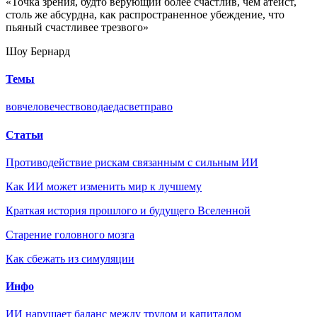
«Точка зрения, будто верующий более счастлив, чем атеист,
столь же абсурдна, как распространенное убеждение, что
пьяный счастливее трезвого»
Шоу Бернард
Темы
вов
человечество
вода
еда
свет
право
Статьи
Противодействие рискам связанным с сильным ИИ
Как ИИ может изменить мир к лучшему
Краткая история прошлого и будущего Вселенной
Старение головного мозга
Как сбежать из симуляции
Инфо
ИИ нарушает баланс между трудом и капиталом