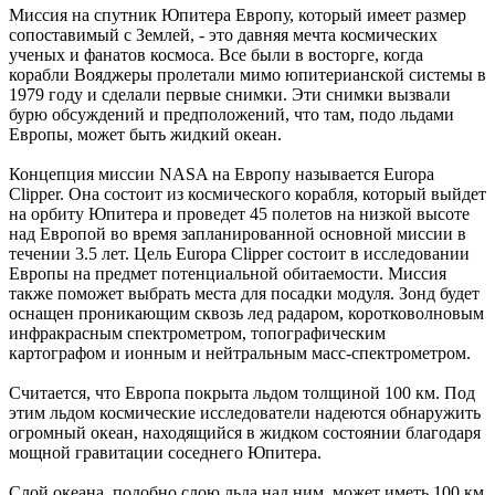
Миссия на спутник Юпитера Европу, который имеет размер
сопоставимый с Землей, - это давняя мечта космических
ученых и фанатов космоса. Все были в восторге, когда
корабли Вояджеры пролетали мимо юпитерианской системы в
1979 году и сделали первые снимки. Эти снимки вызвали
бурю обсуждений и предположений, что там, подо льдами
Европы, может быть жидкий океан.
Концепция миссии NASA на Европу называется Europa
Clipper. Она состоит из космического корабля, который выйдет
на орбиту Юпитера и проведет 45 полетов на низкой высоте
над Европой во время запланированной основной миссии в
течении 3.5 лет. Цель Europa Clipper состоит в исследовании
Европы на предмет потенциальной обитаемости. Миссия
также поможет выбрать места для посадки модуля. Зонд будет
оснащен проникающим сквозь лед радаром, коротковолновым
инфракрасным спектрометром, топографическим
картографом и ионным и нейтральным масс-спектрометром.
Считается, что Европа покрыта льдом толщиной 100 км. Под
этим льдом космические исследователи надеются обнаружить
огромный океан, находящийся в жидком состоянии благодаря
мощной гравитации соседнего Юпитера.
Слой океана, подобно слою льда над ним, может иметь 100 км