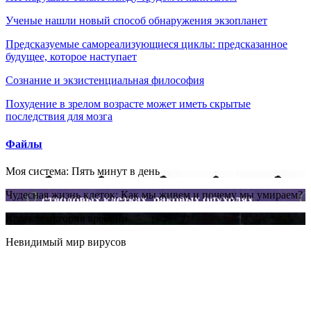
Ученые нашли новый способ обнаружения экзопланет
Предсказуемые самореализующиеся циклы: предсказанное
будущее, которое наступает
Сознание и экзистенциальная философия
Похудение в зрелом возрасте может иметь скрытые
последствия для мозга
Файлы
Моя система: Пять минут в день
Чудесная жизнь клеток: Как мы живем и почему мы умираем?
Краткая история времени
Невидимый мир вирусов