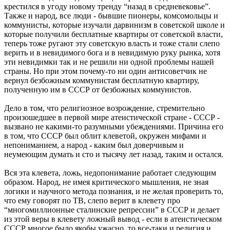
крестился в угоду новому тренду “назад в средневековье”.
Также и народ, все люди - бывшие пионеры, комсомольцы и
коммунисты, которые изучали дарвинизм в советской школе и
которые получили бесплатные квартиры от советской власти,
теперь тоже ругают эту советскую власть и тоже стали слепо
верить и в невидимого бога и в невидимую руку рынка, хотя
эти невидимки так и не решили ни одной проблемы нашей
страны. Но при этом почему-то ни один антисоветчик не
вернул безбожным коммунистам бесплатную квартиру,
полученную им в СССР от безбожных коммунистов.
Дело в том, что религиозное возрождение, стремительно
произошедшее в первой мире атеистической стране - СССР -
вызвано не какими-то разумными убеждениями. Причина его
в том, что СССР был облит клеветой, окружен мифами и
непониманием, а народ - каким был доверчивым и
неумеющим думать и сто и тысячу лет назад, таким и остался.
Вся эта клевета, ложь, недопонимание работает следующим
образом. Народ, не имея критического мышления, не зная
логики и научного метода познания, и не желая проверить то,
что ему говорят по ТВ, слепо верит в клевету про
“многомиллионные сталинские репрессии” в СССР и делает
из этой веры в клевету ложный вывод - если в атеистическом
СССР многое было якобы ужасно, то все-таки и религия и