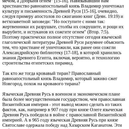
мечом, а Добрыня огнем" [15-16]. Навязывавший нам
христианство равноапостольный князь Владимир уничтожал
культуру и письменность Древней Руси [15-16], очевидно,
следуя примеру апостолов по сжиганию книг (Деян. 19:19) и
ветхозаветной заповеди: "Но поступите с ними так:
жертвенники их разрушьте, столбы их сокрушите, и рощи их
вырубите, и истуканов их сожгите огнем" (Втор. 7:5).
Поэтому практически полное отсутствие сегодня языческой
глаголической литературы Древней Руси разумнее объяснить
тем, что христиане её уничтожили, как ранее они сожгли
Александрийскую библиотеку [17-18], в которой хранились
знания Древнего Египта, включая, вероятно, и технологию
строительства египетских пирамид.
Так кто же тогда кровавый тиран? Православный
равноапостольный князь Владимир, который заживо сжег
Новгород, похож на кровавого тирана?
Языческая Древняя Русь в военном и экономическом плане
была более могущественным государством, чем православная
Византийская империя - этот вывод можно сделать из таких
фактов, как, например в 907 году при князе Олеге языческая
Древняя Русь победила в войне с православной Византийской
империей. А в 965 году языческая Древняя Русь при князе
Святославе одержала победу над Хазарским Каганатом. Эти