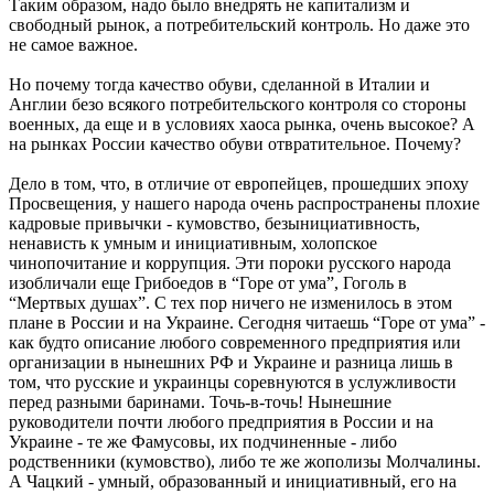
Таким образом, надо было внедрять не капитализм и
свободный рынок, а потребительский контроль. Но даже это
не самое важное.
Но почему тогда качество обуви, сделанной в Италии и
Англии безо всякого потребительского контроля со стороны
военных, да еще и в условиях хаоса рынка, очень высокое? А
на рынках России качество обуви отвратительное. Почему?
Дело в том, что, в отличие от европейцев, прошедших эпоху
Просвещения, у нашего народа очень распространены плохие
кадровые привычки - кумовство, безынициативность,
ненависть к умным и инициативным, холопское
чинопочитание и коррупция. Эти пороки русского народа
изобличали еще Грибоедов в “Горе от ума”, Гоголь в
“Мертвых душах”. С тех пор ничего не изменилось в этом
плане в России и на Украине. Сегодня читаешь “Горе от ума” -
как будто описание любого современного предприятия или
организации в нынешних РФ и Украине и разница лишь в
том, что русские и украинцы соревнуются в услужливости
перед разными баринами. Точь-в-точь! Нынешние
руководители почти любого предприятия в России и на
Украине - те же Фамусовы, их подчиненные - либо
родственники (кумовство), либо те же жополизы Молчалины.
А Чацкий - умный, образованный и инициативный, его на