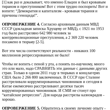
[1] как раз и доказывает, что именно Ельцин и был кровавым
тираном и преступником! Вот с этим трудно поспорить! Вот и
вопите: “Демократия и капитализм - кровавая тирания и
причины геноцида!”.
ОПРОВЕРЖЕНИЕ 4.
Согласно архивным данным МВД
СССР (докладная записка Хрущеву от МВД), с 1921 по 1953
год было расстреляно 642 980 человек за
контрреволюционные преступления, а 2 369 220 человек
посажено в тюрьму [2-5].
Вот эти числа соответствуют реальности - никаких 100
миллионов репрессированных не было!
Чтобы не вопить с пеной у рта, а понять по-научному, много
это или мало, надо СРАВНИТЬ эти данные с данными других
стран. Только в одном 2011 году в тюрьмах и концлагерях
США было 2 266 800 заключенных. В СССР при Сталине
расстреливали коррумпированных чиновников и сегодня в
Китае ежемесячно расстреливают десятки тысяч
коррумпированных чиновников. И СМИ не стонут про
“китайские репрессии”. Для народа расстрелы казнокрадов -
хорошо.
ОПРОВЕРЖЕНИЕ 5.
Обратитесь к своему личному опыту -