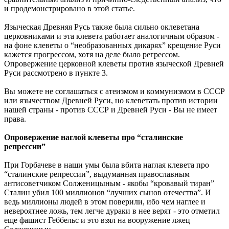
и продемонстрировано в этой статье.
Языческая Древняя Русь также была сильно оклеветана
церковниками и эта клевета работает аналогичным образом -
на фоне клеветы о “необразованных дикарях” крещение Руси
кажется прогрессом, хотя на деле было регрессом.
Опровержение церковной клеветы против языческой Древней
Руси рассмотрено в пункте 3.
Вы можете не соглашаться с атеизмом и коммунизмом в СССР
или язычеством Древней Руси, но клеветать против истории
нашей страны - против СССР и Древней Руси - Вы не имеет
права.
Опровержение наглой клеветы про “сталинские
репрессии”
При Горбачеве в наши умы была вбита наглая клевета про
“сталинские репрессии”, выдуманная православным
антисоветчиком Солженицыным - якобы “кровавый тиран”
Сталин убил 100 миллионов “лучших сынов отечества”. И
ведь миллионы людей в этом поверили, ибо чем наглее и
невероятнее ложь, тем легче дураки в нее верят - это отметил
еще фашист Геббельс и это взял на вооружение лжец