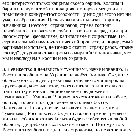
его интересуют только капризы своего барина. Холопы и
барины не думают об инновациях, импортозамещении и
повышении конкурентоспособности - у них для этого нет ни
ума, ни образования. Цель их жизни - вылизать задницу
начальника. Поэтому “страна рабов, страна господ”
неизбежно скатывается в глубины застоя и деградации при
любом строе - феодализме, капитализме и социализме. Но
стремительный научно-технический прогресс, игнорируемый
баринами и хлопами, неизбежно скатит “страну рабов, страну
господ” до уровня стран третьего мира и/или уничтожит, что
мы и наблюдаем в России и на Украине.
3. Невежество и ненависть к “умникам”, науке и знанию. В
России и особенно на Украине не любят “умников” - умных
образованных людей с развитым интеллектом и широким
кругозором, которые всилу своего интеллекта проявляют
инициативу и вносят рациональные предложения -
“умничают”. “Умников” Чацких всячески травят на работе,
боятся, что они подсидят менее достойных боссов
Фамусовых. Пока у нас не вытравят ненависть к уму и
“умникам”, Россия всегда будет отсталой страной третьего
мира и любая крохотная Бельгия будет ее обгонять в любой
области, где требуются хоть какие-то мозги. Потому что в
России платят большие деньги астрологам, но не астрономам.