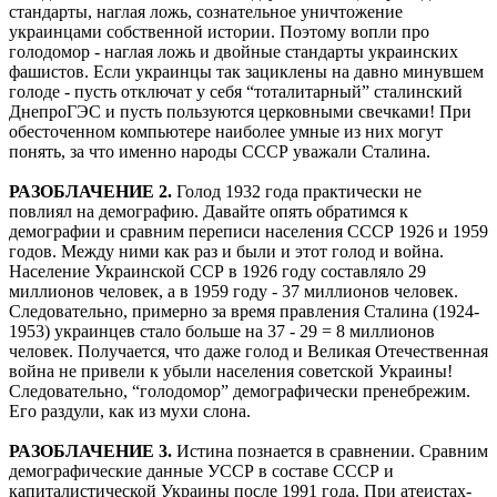
стандарты, наглая ложь, сознательное уничтожение
украинцами собственной истории. Поэтому вопли про
голодомор - наглая ложь и двойные стандарты украинских
фашистов. Если украинцы так зациклены на давно минувшем
голоде - пусть отключат у себя “тоталитарный” сталинский
ДнепроГЭС и пусть пользуются церковными свечками! При
обесточенном компьютере наиболее умные из них могут
понять, за что именно народы СССР уважали Сталина.
РАЗОБЛАЧЕНИЕ 2.
Голод 1932 года практически не
повлиял на демографию. Давайте опять обратимся к
демографии и сравним переписи населения СССР 1926 и 1959
годов. Между ними как раз и были и этот голод и война.
Население Украинской ССР в 1926 году составляло 29
миллионов человек, а в 1959 году - 37 миллионов человек.
Следовательно, примерно за время правления Сталина (1924-
1953) украинцев стало больше на 37 - 29 = 8 миллионов
человек. Получается, что даже голод и Великая Отечественная
война не привели к убыли населения советской Украины!
Следовательно, “голодомор” демографически пренебрежим.
Его раздули, как из мухи слона.
РАЗОБЛАЧЕНИЕ 3.
Истина познается в сравнении. Сравним
демографические данные УССР в составе СССР и
капиталистической Украины после 1991 года. При атеистах-