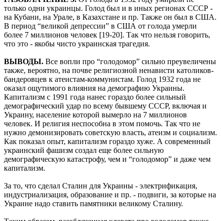
только одни украинцы. Голод был и в иных регионах СССР -
на Кубани, на Урале, в Казахстане и пр. Также он был в США.
В период “великой депрессии” в США от голода умерли
более 7 миллионов человек [19-20]. Так что нельзя говорить,
что это - якобы чисто украинская трагедия.
ВЫВОДЫ.
Все вопли про “голодомор” сильно преувеличены
также, вероятно, на почве религиозной ненависти католиков-
бандеровцев к атеистам-коммунистам. Голод 1932 года не
оказал ощутимого влияния на демографию Украины.
Капитализм с 1991 года нанес гораздо более сильный
демографический удар по всему бывшему СССР, включая и
Украину, население которой вымерло на 7 миллионов
человек. И религия неспособна в этом помочь. Так что не
нужно демонизировать советскую власть, атеизм и социализм.
Как показал опыт, капитализм гораздо хуже. А современный
украинский фашизм создал еще более сильную
демографическую катастрофу, чем и “голодомор” и даже чем
капитализм.
За то, что сделал Сталин для Украины - электрификация,
индустриализация, образование и пр. - подвиги, за которые на
Украине надо ставить памятники великому Сталину.