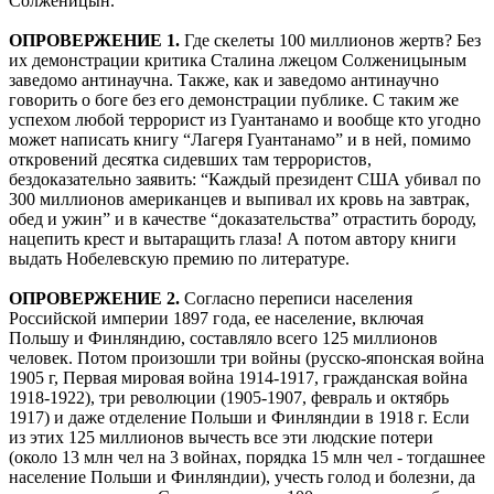
Солженицын.
ОПРОВЕРЖЕНИЕ 1.
Где скелеты 100 миллионов жертв? Без
их демонстрации критика Сталина лжецом Солженицыным
заведомо антинаучна. Также, как и заведомо антинаучно
говорить о боге без его демонстрации публике. С таким же
успехом любой террорист из Гуантанамо и вообще кто угодно
может написать книгу “Лагеря Гуантанамо” и в ней, помимо
откровений десятка сидевших там террористов,
бездоказательно заявить: “Каждый президент США убивал по
300 миллионов американцев и выпивал их кровь на завтрак,
обед и ужин” и в качестве “доказательства” отрастить бороду,
нацепить крест и вытаращить глаза! А потом автору книги
выдать Нобелевскую премию по литературе.
ОПРОВЕРЖЕНИЕ 2.
Согласно переписи населения
Российской империи 1897 года, ее население, включая
Польшу и Финляндию, составляло всего 125 миллионов
человек. Потом произошли три войны (русско-японская война
1905 г, Первая мировая война 1914-1917, гражданская война
1918-1922), три революции (1905-1907, февраль и октябрь
1917) и даже отделение Польши и Финляндии в 1918 г. Если
из этих 125 миллионов вычесть все эти людские потери
(около 13 млн чел на 3 войнах, порядка 15 млн чел - тогдашнее
население Польши и Финляндии), учесть голод и болезни, да