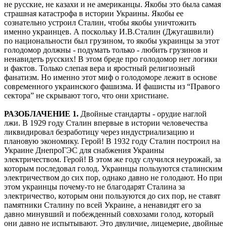
не русские, не казахи и не американцы. Якобы это была самая
страшная катастрофа в истории Украины. Якобы ее
сознательно устроил Сталин, чтобы якобы уничтожить
именно украинцев. А поскольку И.В.Сталин (Джугашвили)
по национальности был грузином, то якобы украинцы за этот
голодомор должны - подумать только - любить грузинов и
ненавидеть русских! В этом бреде про голодомор нет логики
и фактов. Только слепая вера и яростный религиозный
фанатизм. Но именно этот миф о голодоморе лежит в основе
современного украинского фашизма. И фашисты из “Правого
сектора” не скрывают того, что они христиане.
РАЗОБЛАЧЕНИЕ 1.
Двойные стандарты - орудие наглой
лжи. В 1929 году Сталин впервые в истории человечества
ликвидировал безработицу через индустриализацию и
плановую экономику. Герой! В 1932 году Сталин построил на
Украине ДнепроГЭС для снабжения Украины
электричеством. Герой! В этом же году случился неурожай, за
которым последовал голод. Украинцы пользуются сталинским
электричеством до сих пор, однако давно не голодают. Но при
этом украинцы почему-то не благодарят Сталина за
электричество, которым они пользуются до сих пор, не ставят
памятники Сталину по всей Украине, а ненавидят его за
давно минувший и побежденный совхозами голод, который
они давно не испытывают. Это двуличие, лицемерие, двойные