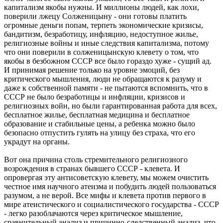
капитализм якобы нужны. И миллионы людей, как лохи,
поверили лжецу Солженицыну - они готовы платить
огромные деньги попам, терпеть экономические кризисы,
бандитизм, безработицу, инфляцию, недоступное жилье,
религиозные войны и иные следствия капитализма, потому
что они поверили в солженицынскую клевету о том, что
якобы в безбожном СССР все было гораздо хуже - сущий ад.
И принимая решение только на уровне эмоций, без
критического мышления, люди не обращаются к разуму и
даже к собственной памяти - не пытаются вспомнить, что в
СССР не было безработицы и инфляции, кризисов и
религиозных войн, но были гарантированная работа для всех,
бесплатное жилье, бесплатная медицина и бесплатное
образование и стабильные цены, а ребенка можно было
безопасно отпустить гулять на улицу без страха, что его
украдут на органы.
Вот она причина столь стремительного религиозного
возрождения в странах бывшего СССР - клевета. И
опровергая эту антисоветскую клевету, мы можем очистить
честное имя научного атеизма и побудить людей пользоваться
разумом, а не верой. Все мифы и клевета против первого в
мире атеистического и социалистического государства - СССР
- легко разоблачаются через критическое мышление,
сравнительный анализ и причинно-следственный анализ, что