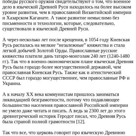
победы русского оружия свидетельствуют о том, что военное
дело в языческой Древней Руси находилось на более высоком
уровне развития, чем в православной Византийской империи
и Хазарском Каганате. А такое развитие немыслимо без
письменности и технологии, которые, следовательно,
существовали в языческой Древней Руси.
А через несколько лет после крещения, в 1054 году Киевская
Русь распалась на мелкие “незалежные” княжества и стала
легкой добычей Золотой Орды. Православные русские
княжества платили дань татаро-монголам 240 лет (1240-1480
гг). Так что в военно-экономическом плане языческая Древняя
Русь была гораздо более могущественной державой, чем
православная Киевская Русь. Также как и атеистический
СССР был гораздо могущественнее, чем православные РФ и
Украина.
А к началу XX века коммунистам пришлось заниматься
ликвидацией безграмотности, потому что подавляющее
большинство населения православной Российской империи
не умело даже читать и писать. А ведь за 2300 лет до этого
древнегреческий историк Геродот писал, что Древняя Русь
была страной полной грамотности [12].
Так что все, что церковь говорит про языческую Древнюю