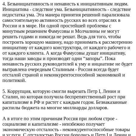
4. Безынициативность и ненависть к инициативным людям.
Инициатива - следствие ума. Безынициативность - следствие
недостатка ума. Эта манера принятия решений парализовала
самостоятельную активность русских во всех отраслях в
России и в мире. Ни одной простейшей проблемы с
минутным решением Фамусовы и Молчалины не могут
решить годами и никогда не решат. Ведь для того, чтобы
построить хорошую машину, надо принимать к рассмотрению
инициативу от каждого конструктора, от каждого рабочего и
от каждого клиента. А когда Фамусовы душат инициативу,
тогда наши заводы и производят одни “запоры”. Пока
ненависть русских руководителей к уму и инциативе не будет
вытравлена очередным Сталиным - Россия всегда будет
отсталой страной и неконкурентоспособной экономикой и
политикой.
5. Коррупция, которую смогли вырезать Петр I, Ленин и
Сталин, но которая получила беспрепятственный рост при
капитализме в РФ и растет с каждым годом. Безнаказанные
распилы бюджета на многие миллиарды долларов.
А в итоге по этим причинам Россия при любом строе -
социализме и капитализме - неизбежно получает
экономическую отсталость - неконкурентоспособные товары
и услуги. С отсталостью России боролись и Петр I и Ленин и