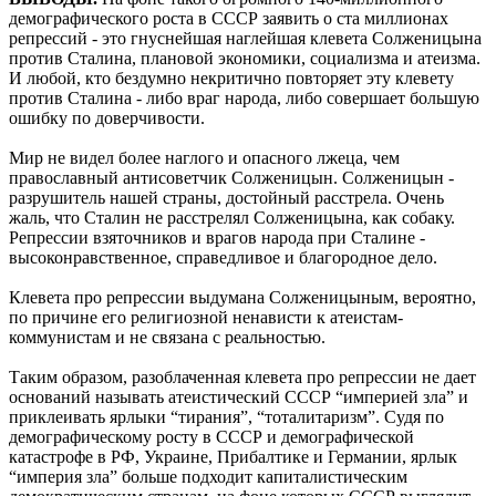
демографического роста в СССР заявить о ста миллионах
репрессий - это гнуснейшая наглейшая клевета Солженицына
против Сталина, плановой экономики, социализма и атеизма.
И любой, кто бездумно некритично повторяет эту клевету
против Сталина - либо враг народа, либо совершает большую
ошибку по доверчивости.
Мир не видел более наглого и опасного лжеца, чем
православный антисоветчик Солженицын. Солженицын -
разрушитель нашей страны, достойный расстрела. Очень
жаль, что Сталин не расстрелял Солженицына, как собаку.
Репрессии взяточников и врагов народа при Сталине -
высоконравственное, справедливое и благородное дело.
Клевета про репрессии выдумана Солженицыным, вероятно,
по причине его религиозной ненависти к атеистам-
коммунистам и не связана с реальностью.
Таким образом, разоблаченная клевета про репрессии не дает
оснований называть атеистический СССР “империей зла” и
приклеивать ярлыки “тирания”, “тоталитаризм”. Судя по
демографическому росту в СССР и демографической
катастрофе в РФ, Украине, Прибалтике и Германии, ярлык
“империя зла” больше подходит капиталистическим