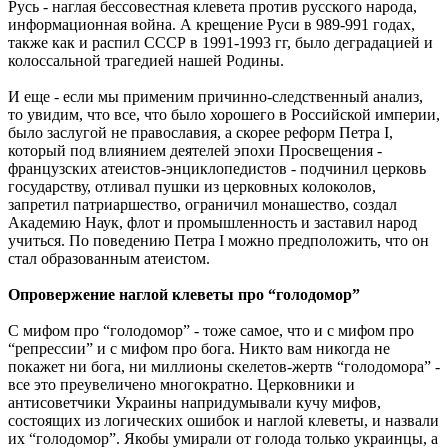
Русь - наглая бессовестная клевета против русского народа,
информационная война. А крещение Руси в 989-991 годах,
также как и распил СССР в 1991-1993 гг, было деградацией и
колоссальной трагедией нашей Родины.
И еще - если мы применим причинно-следственный анализ,
то увидим, что все, что было хорошего в Российской империи,
было заслугой не православия, а скорее реформ Петра I,
который под влиянием деятелей эпохи Просвещения -
французских атеистов-энциклопедистов - подчинил церковь
государству, отливал пушки из церковных колоколов,
запретил патриаршество, ограничил монашество, создал
Академию Наук, флот и промышленность и заставил народ
учиться. По поведению Петра I можно предположить, что он
стал образованным атеистом.
Опровержение наглой клеветы про “голодомор”
С мифом про “голодомор” - тоже самое, что и с мифом про
“репрессии” и с мифом про бога. Никто вам никогда не
покажет ни бога, ни миллионы скелетов-жертв “голодомора” -
все это преувеличено многократно. Церковники и
антисоветчики Украины напридумывали кучу мифов,
состоящих из логических ошибок и наглой клеветы, и назвали
их “голодомор”. Якобы умирали от голода только украинцы, а