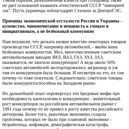
Таким образом, разоблаченная клевета про голодомор также
не дает оснований называть атеистический СССР “империей
зла”. Пусть украинцы поблагодарят Сталина за ДнепроГЭС.
Причины экономической отсталости России и Украины -
кумовство, чинопочитание и ненависть к умным и
инициативным, а не безбожный коммунизм
Нам внушили, что дескать низкое качество некоторых товаров
производства СССР, например автомобилей, - якобы вина
безбожных коммунистов. Мол, многочисленным советским
автомобильным заводам ЗИЛ, ВАЗ, ГАЗ, УАЗ, ЗАЗ,
оказывается, не хватило конкуренции! А ведь около 50%
советских автомобилей экспортировались заграницу и уж
там-то конкуренция была большая. И несмотря на это, их там
почему-то тоже покупали. Следовательно, советские товары
были конкурентоспособны на Западном рынке.
Но дальнейший опыт опровергнул эти бредовые мифы про
необходимость капитализма и конкуренции - значительный
рост конкуренции на российском автомобильном рынке с
1991 года почему-то не привел к росту качества российского
автопрома. Более того, рыночная экономика создала
проблемы, которых не было при плановой экономике -
безработица, инфляция, демографическая катастрофа,