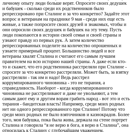
личному опыту люди больше верят. Опросите своих дедушек
и бабушек - сколько среди их родственников было
репрессировано при Сталине и за что конкретно? Задайте этот
вопрос и ветеранам на празднике 9 мая - среди них еще есть
живые, а также попросите своих друзей и знакомых, чтобы и
они опросили своих дедушек и бабушек на эту тему. Пусть
люди покопаются в истории своей семьи и своей страны и
узнают правду из первых рук. А затем количество
репрессированных поделите на количество опрошенных и
узнаете примерный процент. Большинство людей и все
ветераны хвалят Сталина и считают его самым лучшим
правителем на всю историю нашей страны. А даже если кто-
то и скажет, что его родственника расстреляли при Сталине -
спросите за что конкретно расстреляли. Может быть, за взятку
расстреляли - так им и надо! Ведь расстрел
коррумпированного чиновника - это не тирания, а
справедливость. Наоборот - когда коррумпированного
чиновника не расстреливают и даже не увольняют, а тем
самым дают ему и другим ворам грабить народ - вот это и есть
тирания - бандитская власть! Например, среди моих родных
нет ни одного репрессированного при Сталине! Потому что
среди моих родных не было взяточников и казнокрадов. Более
того, моя бабушка, пока была жива, держала на стене портрет
Сталина и говорила “я не верю в бога, я верю в Сталина”, она
относилась к Сталину с глубочайшим уважением.