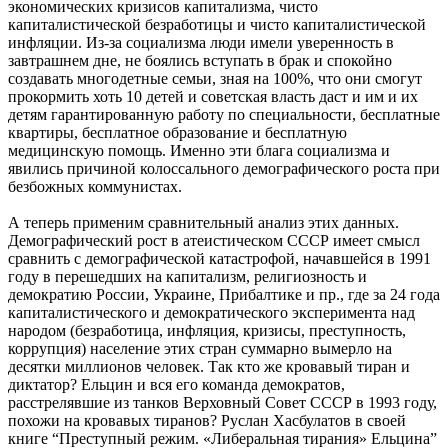
экономических кризисов капитализма, чисто
капиталистической безработицы и чисто капиталистической
инфляции. Из-за социализма люди имели уверенность в
завтрашнем дне, не боялись вступать в брак и спокойно
создавать многодетные семьи, зная на 100%, что они смогут
прокормить хоть 10 детей и советская власть даст и им и их
детям гарантированную работу по специальности, бесплатные
квартиры, бесплатное образование и бесплатную
медицинскую помощь. Именно эти блага социализма и
явились причиной колоссального демографического роста при
безбожных коммунистах.
А теперь применим сравнительный анализ этих данных.
Демографический рост в атеистическом СССР имеет смысл
сравнить с демографической катастрофой, начавшейся в 1991
году в перешедших на капитализм, религиозность и
демократию России, Украине, Прибалтике и пр., где за 24 года
капиталистического и демократического эксперимента над
народом (безработица, инфляция, кризисы, преступность,
коррупция) население этих стран суммарно вымерло на
десятки миллионов человек. Так кто же кровавый тиран и
диктатор? Ельцин и вся его команда демократов,
расстрелявшие из танков Верховный Совет СССР в 1993 году,
похожи на кровавых тиранов? Руслан Хасбулатов в своей
книге “Преступный режим. «Либеральная тирания» Ельцина”