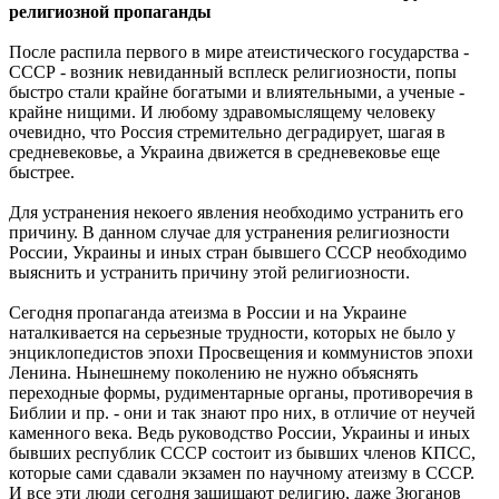
религиозной пропаганды
После распила первого в мире атеистического государства -
СССР - возник невиданный всплеск религиозности, попы
быстро стали крайне богатыми и влиятельными, а ученые -
крайне нищими. И любому здравомыслящему человеку
очевидно, что Россия стремительно деградирует, шагая в
средневековье, а Украина движется в средневековье еще
быстрее.
Для устранения некоего явления необходимо устранить его
причину. В данном случае для устранения религиозности
России, Украины и иных стран бывшего СССР необходимо
выяснить и устранить причину этой религиозности.
Сегодня пропаганда атеизма в России и на Украине
наталкивается на серьезные трудности, которых не было у
энциклопедистов эпохи Просвещения и коммунистов эпохи
Ленина. Нынешнему поколению не нужно объяснять
переходные формы, рудиментарные органы, противоречия в
Библии и пр. - они и так знают про них, в отличие от неучей
каменного века. Ведь руководство России, Украины и иных
бывших республик СССР состоит из бывших членов КПСС,
которые сами сдавали экзамен по научному атеизму в СССР.
И все эти люди сегодня защищают религию, даже Зюганов