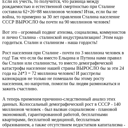
Если их учесть, то получится, что разница между
рождаемостью и естественной смертностью при Сталине
составила 62+26=88 миллионов человек! Итак, если бы не
война, то примерно за 30 лет правления Сталина население
СССР ВЫРОСЛО бы почти на 90 миллионов человек!
Вот это - огромный подвиг атеизма, социализма, коммунистов
и лично Сталина - сталинской индустриализации! Этим надо
гордиться. Сталин и сталинизм - наша гордость!
Рост населения при Сталине - почти по 3 миллиона человек в
год! Так что если бы вместо Ельцина и Путина нами правил
бы Сталин или сталинисты, то вместо демографической
катастрофы население нашей страны ВЫРОСЛО бы за эти 24
года на 24*3 = 72 миллиона человек! И расстрелы
казнокрадов не только не помешали бы этому росту
населения, но напротив, помогли бы людям размножаться и
зажить счастливо.
А теперь применим причинно-следственный анализ этих
данных. Колоссальный демографический рост в СССР - 140
миллионов человек - был вызван социализмом - плановой
экономикой, гарантированной работой, бесплатными
квартирами, бесплатной медициной, бесплатным
образованием, а также отсутствием недостатков капитализма -