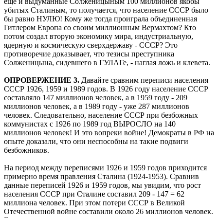
еще и выдуманные Солженицыным 100 миллионов якобы
убитых Сталиным, то получается, что население СССР было
бы равно НУЛЮ! Кому же тогда проиграла объединенная
Гитлером Европа со своим миллионным Вермахтом? Кто
потом создал вторую экономику мира, индустриальную,
ядерную и космическую сверхдержаву - СССР? Это
противоречие доказывает, что тезисы преступника
Солженицына, сидевшего в ГУЛАГе, - наглая ложь и клевета.
ОПРОВЕРЖЕНИЕ 3.
Давайте сравним переписи населения
СССР 1926, 1959 и 1989 годов. В 1926 году население СССР
составляло 147 миллионов человек, а в 1959 году - 209
миллионов человек, а в 1989 году - уже 287 миллионов
человек. Следовательно, население СССР при безбожных
коммунистах с 1926 по 1989 год ВЫРОСЛО на 140
миллионов человек! И это вопреки войне! Демократы в РФ на
опыте доказали, что они неспособны на такие подвиги
безбожников.
На период между переписями 1926 и 1959 годов приходится
примерно время правления Сталина (1924-1953). Сравнив
данные переписей 1926 и 1959 годов, мы увидим, что рост
населения СССР при Сталине составил 209 - 147 = 62
миллиона человек. При этом потери СССР в Великой
Отечественной войне составили около 26 миллионов человек.