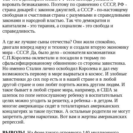
воровать безнаказанно. Поэтому по сравнению с СССР, РФ -
страна дикарей с законом джунглей, а СССР - по-настоящему
свободная и счастливая страна с разумными и справедливыми
законами и народной властью. Так что демократия и
капитализм - это тирания, а социализм - это свобода и
справедливость.
А где же лучшие сыны отечества? Они жили спокойно,
двигали вперед науку и технику и создали вторую экономику
мира - СССР. Да, было дело - основателя космонавтики
С.П.Королева оклеветали и посадили в тюрьму по
сфальсифицированному обвинению со стороны завистника.
Но именно Сталин лично освободил Королева и дал ему
возможность первому в мире вырваться в космос. И злобные
завистники до сих пор есть и в нашей стране и в любой
другой стране и они любят портить жизнь другим людям. И
такое бывает в любой стране мира, например, в США за
шлепок по попе непослушному ребенку в воспитательных
целях можно угодить за решетку, а ребенка - в детдом. И
многие американцы сидят в тоталитарных американских
концлагерях за такие пустяки. А остальные родители не могут
запретить детям наркотики. Вот вам и жертвы американских
репрессий.
ВЫВОДЫ.
На фоне такого огромного 140-миллионного