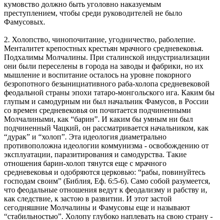
кумовство должно быть уголовно наказуемым
преступлением, чтобы среди руководителей не было
Фамусовых.
2. Холопство, чинопочитание, угодничество, раболепие.
Менталитет крепостных крестьян мрачного средневековья.
Подхалимы Молчалины. При сталинской индустриализации
они были переселены в города на заводы и фабрики, но их
мышление и воспитание осталось на уровне покорного
безропотного безынициативного раба-холопа средневековой
феодальной страны эпохи татаро-монгольского ига. Каким бы
глупым и самодурным ни был начальник Фамусов, в России
со времен средневековья он почитается подчиненными
Молчалиными, как “барин”. И каким бы умным ни был
подчиненный Чацкий, он рассматривается начальником, как
“дурак” и “холоп”. Эта идеология диаметрально
противоположна идеологии коммунизма - освобождению от
эксплуатации, паразитирования и самодурства. Такие
отношения барин-холоп тянутся еще с мрачного
средневековья и одобряются церковью: “рабы, повинуйтесь
господам своим” (Библия, Еф. 6:5-6). Само собой разумеется,
что феодальные отношения ведут к феодализму и рабству и,
как следствие, к застою в развитии. И этот застой
сегодняшние Молчалины и Фамусовы еще и называют
“стабильностью”. Холопу глубоко наплевать на свою страну -