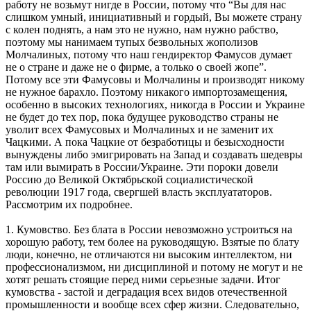
работу не возьмут нигде в России, потому что “Вы для нас
слишком умный, инициативный и гордый, Вы можете страну
с колен поднять, а нам это не нужно, нам нужно рабство,
поэтому мы нанимаем тупых безвольных жополизов
Молчалиных, потому что наш гендиректор Фамусов думает
не о стране и даже не о фирме, а только о своей жопе”.
Потому все эти Фамусовы и Молчалины и производят никому
не нужное барахло. Поэтому никакого импортозамещения,
особенно в высоких технологиях, никогда в России и Украине
не будет до тех пор, пока будущее руководство страны не
уволит всех Фамусовых и Молчалиных и не заменит их
Чацкими. А пока Чацкие от безработицы и безысходности
вынуждены либо эмигрировать на Запад и создавать шедевры
там или вымирать в России/Украине. Эти пороки довели
Россию до Великой Октябрьской социалистической
революции 1917 года, свергшей власть эксплуататоров.
Рассмотрим их подробнее.
1. Кумовство. Без блата в России невозможно устроиться на
хорошую работу, тем более на руководящую. Взятые по блату
люди, конечно, не отличаются ни высоким интеллектом, ни
профессионализмом, ни дисциплиной и потому не могут и не
хотят решать стоящие перед ними серьезные задачи. Итог
кумовства - застой и деградация всех видов отечественной
промышленности и вообще всех сфер жизни. Следовательно,