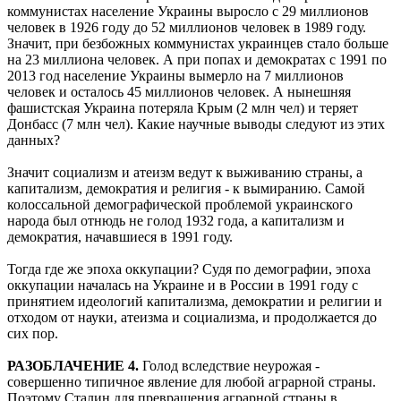
коммунистах население Украины выросло с 29 миллионов
человек в 1926 году до 52 миллионов человек в 1989 году.
Значит, при безбожных коммунистах украинцев стало больше
на 23 миллиона человек. А при попах и демократах с 1991 по
2013 год население Украины вымерло на 7 миллионов
человек и осталось 45 миллионов человек. А нынешняя
фашистская Украина потеряла Крым (2 млн чел) и теряет
Донбасс (7 млн чел). Какие научные выводы следуют из этих
данных?
Значит социализм и атеизм ведут к выживанию страны, а
капитализм, демократия и религия - к вымиранию. Самой
колоссальной демографической проблемой украинского
народа был отнюдь не голод 1932 года, а капитализм и
демократия, начавшиеся в 1991 году.
Тогда где же эпоха оккупации? Судя по демографии, эпоха
оккупации началась на Украине и в России в 1991 году с
принятием идеологий капитализма, демократии и религии и
отходом от науки, атеизма и социализма, и продолжается до
сих пор.
РАЗОБЛАЧЕНИЕ 4.
Голод вследствие неурожая -
совершенно типичное явление для любой аграрной страны.
Поэтому Сталин для превращения аграрной страны в