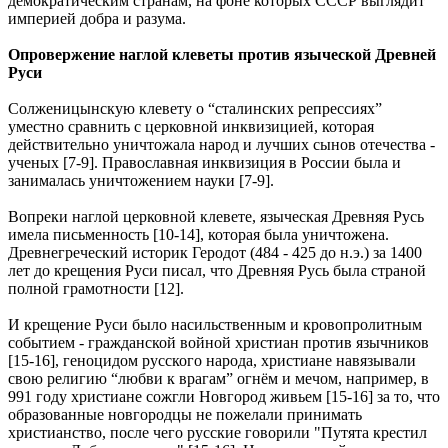
демократическим странам, на фоне которых СССР выглядит
империей добра и разума.
Опровержение наглой клеветы против языческой Древней
Руси
Солженицынскую клевету о “сталинских репрессиях”
уместно сравнить с церковной инквизицией, которая
действительно уничтожала народ и лучших сынов отечества -
ученых [7-9]. Православная инквизиция в России была и
занималась уничтожением науки [7-9].
Вопреки наглой церковной клевете, языческая Древняя Русь
имела письменность [10-14], которая была уничтожена.
Древнегреческий историк Геродот (484 - 425 до н.э.) за 1400
лет до крещения Руси писал, что Древняя Русь была страной
полной грамотности [12].
И крещение Руси было насильственным и кровопролитным
событием - гражданской войной христиан против язычников
[15-16], геноцидом русского народа, христиане навязывали
свою религию “любви к врагам” огнём и мечом, например, в
991 году христиане сожгли Новгород живьем [15-16] за то, что
образованные новгородцы не пожелали принимать
христианство, после чего русские говорили "Путята крестил