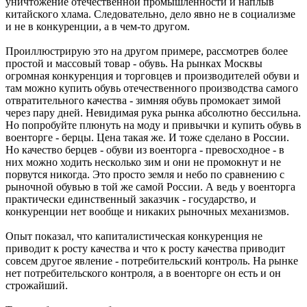
уничтожение отечественной промышленности и наплыв
китайского хлама. Следовательно, дело явно не в социализме
и не в конкуренции, а в чем-то другом.
Проиллюстрирую это на другом примере, рассмотрев более
простой и массовый товар - обувь. На рынках Москвы
огромная конкуренция и торговцев и производителей обуви и
там можно купить обувь отечественного производства самого
отвратительного качества - зимняя обувь промокает зимой
через пару дней. Невидимая рука рынка абсолютно бессильна.
Но попробуйте плюнуть на моду и привычки и купить обувь в
военторге - берцы. Цена такая же. И тоже сделано в России.
Но качество берцев - обуви из военторга - превосходное - в
них можно ходить несколько зим и они не промокнут и не
порвутся никогда. Это просто земля и небо по сравнению с
рыночной обувью в той же самой России. А ведь у военторга
практически единственный заказчик - государство, и
конкуренции нет вообще и никаких рыночных механизмов.
Опыт показал, что капиталистическая конкуренция не
приводит к росту качества и что к росту качества приводит
совсем другое явление - потребительский контроль. На рынке
нет потребительского контроля, а в военторге он есть и он
строжайший.