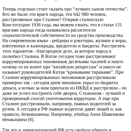
Теперь отдельно стоит сказать про “лучших сынов отечества”.
Кто же были эти враги народа, эти 642 980 человек,
расстрелянных при Сталине? Открыв сталинскую
Конституцию 1936 года, мы можем узнать, что в статье 131
врагами народа тогда назывались расхитители
социалистической собственности на средства производства.
На современном языке - рейдеры и рэкетиры, жулики и воры,
взяточники и казнокрады, вредители и бандиты. Расстрелять
этих паразитов - благородное дело, за которое народ и
полюбил Сталина. В Китае сегодня тоже расстреливают
коррумпированных чиновников десятками тысячей и никто
почему-то не вопит про “китайские репрессии” и никто не
называет руководителей Китая “кровавыми тиранами”. При
Сталине коррумпированных чиновников расстреливали
примерно так - сегодня днем чиновник украл из бюджета
деньги, а ночью за ним приехали из НКВД и расстреляли - он
даже не успел построить себе дворец. Сталинизм - лучший и
проверенный способ уничтожения коррупции. А еще при
Сталине расстреливали, например, пьяных водителей за
рулем. А сегодня в РФ пьяные водители давят людей и, как
правило, безнаказанны. Например, убийца Анна Шавенкова
бенаказанна [6].
Так что в демократической РФ есть свобода убивать и