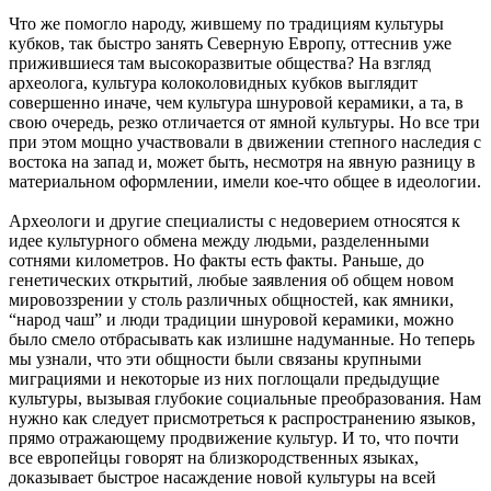
Что же помогло народу, жившему по традициям культуры
кубков, так быстро занять Северную Европу, оттеснив уже
прижившиеся там высокоразвитые общества? На взгляд
археолога, культура колоколовидных кубков выглядит
совершенно иначе, чем культура шнуровой керамики, а та, в
свою очередь, резко отличается от ямной культуры. Но все три
при этом мощно участвовали в движении степного наследия с
востока на запад и, может быть, несмотря на явную разницу в
материальном оформлении, имели кое-что общее в идеологии.
Археологи и другие специалисты с недоверием относятся к
идее культурного обмена между людьми, разделенными
сотнями километров. Но факты есть факты. Раньше, до
генетических открытий, любые заявления об общем новом
мировоззрении у столь различных общностей, как ямники,
“народ чаш” и люди традиции шнуровой керамики, можно
было смело отбрасывать как излишне надуманные. Но теперь
мы узнали, что эти общности были связаны крупными
миграциями и некоторые из них поглощали предыдущие
культуры, вызывая глубокие социальные преобразования. Нам
нужно как следует присмотреться к распространению языков,
прямо отражающему продвижение культур. И то, что почти
все европейцы говорят на близкородственных языках,
доказывает быстрое насаждение новой культуры на всей