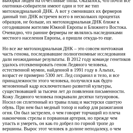
выборки людей на отчетливые типы. Оказалось, что почти все
охотники-собиратели имеют один и тот же тип
митохондриальной ДНК. А вот у сменивших их фермеров
данный тип ДНК встречен всего в нескольких процентах
образцов, не больше, их митохондриальная ДНК ближе к
сегодняшним жителям Южной Европы и Ближнего Востока.
Очевидно, что ранние фермеры не являлись наследниками
местного населения Европы, а пришли откуда-то еще.
Но все же митохондриальная ДНК – это совсем ничтожная
часть генома, последовавшие полногеномные исследования
дали неожиданные результаты. В 2012 году команде генетиков
удалось отсеквенировать геном Ледяного человека,
естественной мумии, найденной в 1991 году в Альпах,
возраст ее примерно 5300 лет. Лед сохранил и тело, и все
принадлежности этого человека, получился как будто
мгновенный кадр исключительно развитой культуры,
существовавшей за тысячи лет до появления письменности.
Кожу Ледяного человека покрывали десятки татуировок.
Носил он сплетенный из травы плащ и мастерски сшитую
обувь. При нем был медный топор и набор для разжигания
огня. Он был застрелен, о чем говорят торчащий из плеча
наконечник стрелы и порванная артерия, но прежде чем
упасть и умереть, он как-то добрел по горной тропе до
вершины. Вырос этот человек в долине неподалеку, о чем