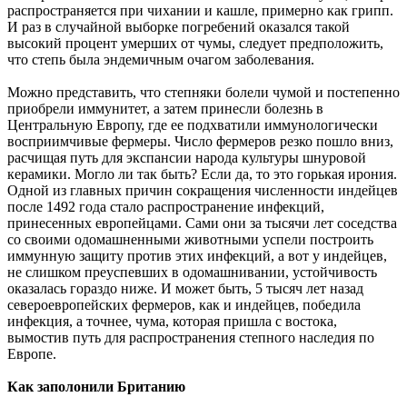
распространяется при чихании и кашле, примерно как грипп.
И раз в случайной выборке погребений оказался такой
высокий процент умерших от чумы, следует предположить,
что степь была эндемичным очагом заболевания.
Можно представить, что степняки болели чумой и постепенно
приобрели иммунитет, а затем принесли болезнь в
Центральную Европу, где ее подхватили иммунологически
восприимчивые фермеры. Число фермеров резко пошло вниз,
расчищая путь для экспансии народа культуры шнуровой
керамики. Могло ли так быть? Если да, то это горькая ирония.
Одной из главных причин сокращения численности индейцев
после 1492 года стало распространение инфекций,
принесенных европейцами. Сами они за тысячи лет соседства
со своими одомашненными животными успели построить
иммунную защиту против этих инфекций, а вот у индейцев,
не слишком преуспевших в одомашнивании, устойчивость
оказалась гораздо ниже. И может быть, 5 тысяч лет назад
североевропейских фермеров, как и индейцев, победила
инфекция, а точнее, чума, которая пришла с востока,
вымостив путь для распространения степного наследия по
Европе.
Как заполонили Британию