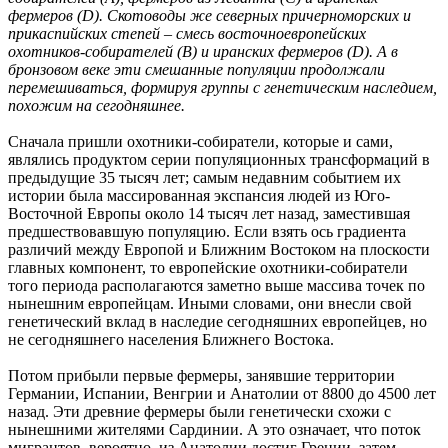
фермеров (D). Скотоводы же северных причерноморских и
прикаспийских степей – смесь восточноевропейских
охотников-собирателей (В) и иранских фермеров (D). А в
бронзовом веке эти смешанные популяции продолжали
перемешиваться, формируя группы с генетическим наследием,
похожим на сегодняшнее.
Сначала пришли охотники-собиратели, которые и сами,
являлись продуктом серии популяционных трансформаций в
предыдущие 35 тысяч лет; самым недавним событием их
истории была массированная экспансия людей из Юго-
Восточной Европы около 14 тысяч лет назад, заместившая
предшествовавшую популяцию. Если взять ось градиента
различий между Европой и Ближним Востоком на плоскости
главных компонент, то европейские охотники-собиратели
того периода располагаются заметно выше массива точек по
нынешним европейцам. Иными словами, они внесли свой
генетический вклад в наследие сегодняшних европейцев, но
не сегодняшнего населения Ближнего Востока.
Потом прибыли первые фермеры, занявшие территории
Германии, Испании, Венгрии и Анатолии от 8800 до 4500 лет
назад. Эти древние фермеры были генетически схожи с
нынешними жителями Сардинии. А это означает, что поток
мигрантов, вероятно, из Анатолии достиг Греции, затем