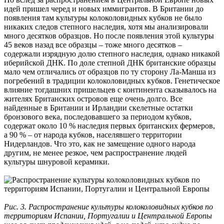
идей пришел черед и новых иммигрантов. В Британии до
появления там культуры колоколовидных кубков не было
никаких следов степного наследия, хотя мы анализировали
много десятков образцов. Но после появления этой культуры
45 веков назад все образцы – тоже много десятков –
содержали изрядную долю степного наследия, однако никакой
иберийской ДНК. По доле степной ДНК британские образцы
мало чем отличались от образцов по ту сторону Ла-Манша из
погребений в традиции колоколовидных кубков. Генетическое
влияние тогдашних пришельцев с континента сказывалось на
жителях Британских островов еще очень долго. Все
найденные в Британии и Ирландии скелетные остатки
бронзового века, последовавшего за периодом кубков,
содержат около 10 % наследия первых британских фермеров,
а 90 % – от народа кубков, населявшего территории
Нидерландов. Что это, как не замещение одного народа
другим, не менее резкое, чем распространение людей
культуры шнуровой керамики.
Рис. 3. Распространение культуры колоколовидных кубков по
территориям Испании, Португалии и Центральной Европы