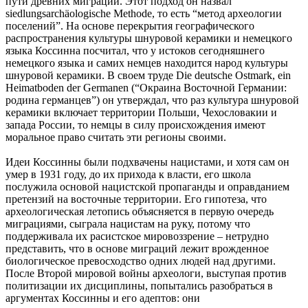
пути древних миграций. Этот подход он назвал
siedlungsarchäologische Methode, то есть “метод археологии
поселений”. На основе перекрытия географического
распространения культуры шнуровой керамики и немецкого
языка Коссинна посчитал, что у истоков сегодняшнего
немецкого языка и самих немцев находится народ культуры
шнуровой керамики. В своем труде Die deutsche Ostmark, ein
Heimatboden der Germanen (“Окраина Восточной Германии:
родина германцев”) он утверждал, что раз культура шнуровой
керамики включает территории Польши, Чехословакии и
запада России, то немцы в силу происхождения имеют
моральное право считать эти регионы своими.
Идеи Коссинны были подхвачены нацистами, и хотя сам он
умер в 1931 году, до их прихода к власти, его школа
послужила основой нацистской пропаганды и оправданием
претензий на восточные территории. Его гипотеза, что
археологическая летопись объясняется в первую очередь
миграциями, сыграла нацистам на руку, потому что
поддерживала их расистское мировоззрение – нетрудно
представить, что в основе миграций лежит врожденное
биологическое превосходство одних людей над другими.
После Второй мировой войны археологи, выступая против
политизации их дисциплины, попытались разобраться в
аргументах Коссинны и его адептов: они