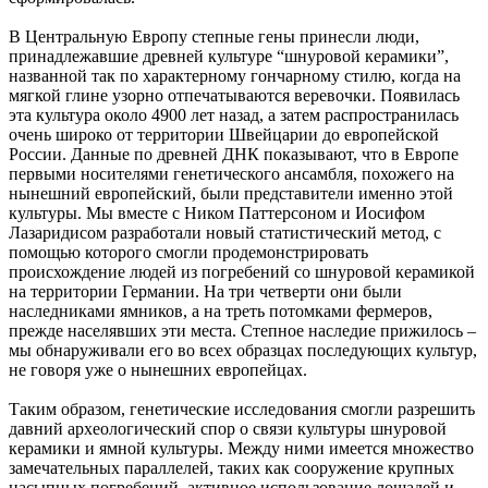
В Центральную Европу степные гены принесли люди,
принадлежавшие древней культуре “шнуровой керамики”,
названной так по характерному гончарному стилю, когда на
мягкой глине узорно отпечатываются веревочки. Появилась
эта культура около 4900 лет назад, а затем распространилась
очень широко от территории Швейцарии до европейской
России. Данные по древней ДНК показывают, что в Европе
первыми носителями генетического ансамбля, похожего на
нынешний европейский, были представители именно этой
культуры. Мы вместе с Ником Паттерсоном и Иосифом
Лазаридисом разработали новый статистический метод, с
помощью которого смогли продемонстрировать
происхождение людей из погребений со шнуровой керамикой
на территории Германии. На три четверти они были
наследниками ямников, а на треть потомками фермеров,
прежде населявших эти места. Степное наследие прижилось –
мы обнаруживали его во всех образцах последующих культур,
не говоря уже о нынешних европейцах.
Таким образом, генетические исследования смогли разрешить
давний археологический спор о связи культуры шнуровой
керамики и ямной культуры. Между ними имеется множество
замечательных параллелей, таких как сооружение крупных
насыпных погребений, активное использование лошадей и