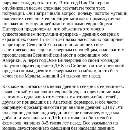
нарушал складную картину. В тот год Ник Паттерсон
опубликовал весьма сложные результаты теста трех
популяций. Они затрагивали вопрос, почему частоты мутаций
нынешних северных европейцев занимают промежуточное
положение между индейцами и южными европейцами.
Паттерсон предположил, что объяснить это можно
существованием популяции-призрака – древних северных
евразийцев, более 15 тысяч лет назад населявших обширные
территории Северной Евразии и оставивших свое
генетическое наследие и северным европейцам, и мигрантам,
преодолевшим Берингийский мост и освоившим обе
Америки. А через год Эске Виллерслев со своей командой
получил образец древней ДНК из Сибири, соответствующий
предсказанным древним северным евразийцам, и это был
человек из Мальты, живший 24 тысячи лет назад.
Как можно согласовать вклад древних северных евразийцев,
выявленный у нынешних европейцев, с их двухсоставным
геномом – одна часть от местных охотников-собирателей,
другая от пришедших из Анатолии фермеров, и обе части
напрямую просматриваются при анализе древней ДНК? Эти
последние данные подтвердились еще надежнее, когда мы
добавили материалы по ДНК охотников-собирателей и
фермеров, живших 8–5 тысяч лет назад. Все указывало на
модель двухстороннего смешения без наследия древних