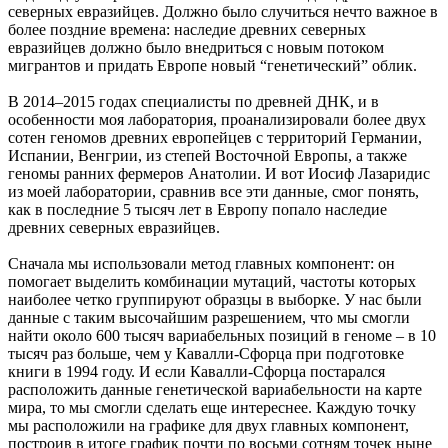
северных евразийцев. Должно было случиться нечто важное в
более поздние времена: наследие древних северных
евразийцев должно было внедриться с новым потоком
мигрантов и придать Европе новый “генетический” облик.
В 2014–2015 годах специалисты по древней ДНК, и в
особенности моя лаборатория, проанализировали более двух
сотен геномов древних европейцев с территорий Германии,
Испании, Венгрии, из степей Восточной Европы, а также
геномы ранних фермеров Анатолии. И вот Иосиф Лазаридис
из моей лаборатории, сравнив все эти данные, смог понять,
как в последние 5 тысяч лет в Европу попало наследие
древних северных евразийцев.
Сначала мы использовали метод главных компонент: он
помогает выделить комбинации мутаций, частоты которых
наиболее четко группируют образцы в выборке. У нас были
данные с таким высочайшим разрешением, что мы смогли
найти около 600 тысяч вариабельных позиций в геноме – в 10
тысяч раз больше, чем у Кавалли-Сфорца при подготовке
книги в 1994 году. И если Кавалли-Сфорца постарался
расположить данные генетической вариабельности на карте
мира, то мы смогли сделать еще интереснее. Каждую точку
мы расположили на графике для двух главных компонент,
построив в итоге график почти по восьми сотням точек ныне