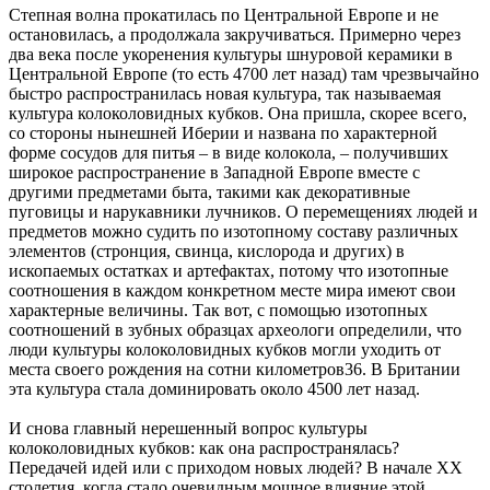
Степная волна прокатилась по Центральной Европе и не
остановилась, а продолжала закручиваться. Примерно через
два века после укоренения культуры шнуровой керамики в
Центральной Европе (то есть 4700 лет назад) там чрезвычайно
быстро распространилась новая культура, так называемая
культура колоколовидных кубков. Она пришла, скорее всего,
со стороны нынешней Иберии и названа по характерной
форме сосудов для питья – в виде колокола, – получивших
широкое распространение в Западной Европе вместе с
другими предметами быта, такими как декоративные
пуговицы и нарукавники лучников. О перемещениях людей и
предметов можно судить по изотопному составу различных
элементов (стронция, свинца, кислорода и других) в
ископаемых остатках и артефактах, потому что изотопные
соотношения в каждом конкретном месте мира имеют свои
характерные величины. Так вот, с помощью изотопных
соотношений в зубных образцах археологи определили, что
люди культуры колоколовидных кубков могли уходить от
места своего рождения на сотни километров36. В Британии
эта культура стала доминировать около 4500 лет назад.
И снова главный нерешенный вопрос культуры
колоколовидных кубков: как она распространялась?
Передачей идей или с приходом новых людей? В начале XX
столетия, когда стало очевидным мощное влияние этой