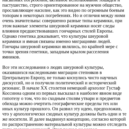
пастушество, строго ориентированное на мужчин общество,
прославляющее насилие, как это видно по огромным боевым
топорам в некоторых погребениях. Но и отличия между ними
очень значительны: совершенно разные типы керамики, при
этом важные элементы шнуровой керамики носят следы
влияния предшествовавших гончарных стилей Европы.
Однако генетика доказывает, что культуры шнуровой
керамики и ямная связаны именно миграциями людей.
Гончары шнуровой керамики являлись, по крайней мере с
точки зрения генетики, западным крылом расселения
ямников.
Все эти исследования о людях шнуровой культуры,
оказавшихся наследниками миграции степняков в
Центральную Европу, не только коснулись чисто научных
дискуссий, но и получили политический и исторический
резонанс. В начале XX столетия немецкий археолог Густаф
Коссинна одним из первых высказал в наиболее явном виде
гипотезу о том, что по сходным стилям утвари и предметов
обихода можно очертить географические пределы тех или
иных культур прошлого. Он развил эту идею, предположив,
что у археологически сходных культур должны быть одни и те
же носители. И далее выдвинул концепцию, согласно которой
по распространению материальной культуры можно отследить