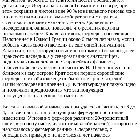
докатился до Иберии на западе и Германии на севере, при
этом сохранив в чистом виде 90 % изначального генома: ясно,
что с местными охотниками-собирателями мигранты
смешивались в минимальной степени. Дальнейшие
исследования, однако, показали, что реальная картина
несколько сложнее. Как выяснилось, фермеры, населявшие
Пелопоннес в Южной Греции около 6 тысяч лет назад, могли
вобрать часть своего наследия из еще одной популяции в
Анатолии, той, которую составили потомки с большой долей
иранского наследия, а у северозападных анатолийцев,
родоначальников остальных европейских фермеров,
иранского было существенно меньше. На Пелопоннесе и на
близком к нему острове Крит осели первые европейские
фермеры, в их обиходе еще не было гончарных изделий.
Наши исследования древней ДНК подтверждают такую идею
и позволяют предположить, что эта популяция
просуществовала несколько тысяч лет.
Вслед за этими событиями, как нам удалось выяснить, от 6 до
4,5 тысячи лет назад в популяциях фермеров произошли
изменения. У поздних фермеров различим 20-процентный
сдвиг в сторону наследия охотников-собирателей, которого не
наблюдалось у фермеров ранних. Следовательно, с
опозданием примерно на две тысячи лет началось