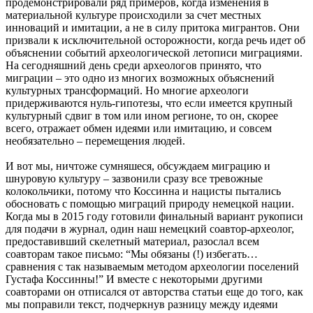
продемонстрировали ряд примеров, когда изменения в
материальной культуре происходили за счет местных
инноваций и имитации, а не в силу притока мигрантов. Они
призвали к исключительной осторожности, когда речь идет об
объяснении событий археологической летописи миграциями.
На сегодняшний день среди археологов принято, что
миграции – это одно из многих возможных объяснений
культурных трансформаций. Но многие археологи
придерживаются нуль-гипотезы, что если имеется крупный
культурный сдвиг в том или ином регионе, то он, скорее
всего, отражает обмен идеями или имитацию, и совсем
необязательно – перемещения людей.
И вот мы, ничтоже сумняшеся, обсуждаем миграцию и
шнуровую культуру – зазвонили сразу все тревожные
колокольчики, потому что Коссинна и нацисты пытались
обосновать с помощью миграций природу немецкой нации.
Когда мы в 2015 году готовили финальный вариант рукописи
для подачи в журнал, один наш немецкий соавтор-археолог,
предоставивший скелетный материал, разослал всем
соавторам такое письмо: “Мы обязаны (!) избегать…
сравнения с так называемым методом археологии поселений
Густафа Коссинны!” И вместе с некоторыми другими
соавторами он отписался от авторства статьи еще до того, как
мы поправили текст, подчеркнув разницу между идеями