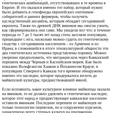
генетических комбинаций, отсутствовавших в те времена в
Европе. И это оказался именно тот набор, который нужно
было добавить в генофонды европейских охотников-
собирателей и ранних фермеров, чтобы получить
наследственный ансамбль, которым обладает сегодняшний
европеец. Также по древней ДНК ямников мы смогли узнать,
как сформировались они сами. Мы увидели вот что: в течение
периода от 7 до 5 тысяч лет назад степь заселяли популяции,
пришедшие с юга, насколько можно судить по генетическому
сходству с сегодняшним населением – из Армении и из
Ирана; в сложившейся в итоге этнокультурной общности эти
два генетических источника представлены поровну. Можно
уверенно предположить, что миграция шла через Кавказский
перешеек между Черным и Каспийским морем. Как было
показано Вольфгангом Хааком и Йоханнесом Краузе, в
популяциях Северного Кавказа того времени обнаружено
именно это наследие, которое продержалось вплоть до
майкопской культуры, предшествовавшей ямной.
Если вспомнить, какое культурное влияние майкопцы оказали
на ямников, то не должно удивлять и генетическое наследие,
которое этот народ и предшествующее кавказское население
оставили ямникам. Последние переняли от майкопцев не
только технологии перевозок, но и сооружение курганов,
характерную черту степных культур на протяжении