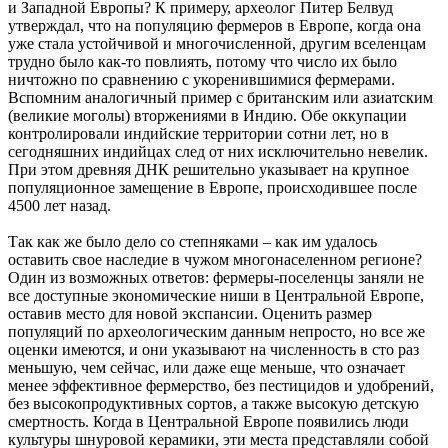
и Западной Европы? К примеру, археолог Питер Белвуд
утверждал, что на популяцию фермеров в Европе, когда она
уже стала устойчивой и многочисленной, другим вселенцам
трудно было как-то повлиять, потому что число их было
ничтожно по сравнению с укоренившимися фермерами.
Вспомним аналогичный пример с британским или азиатским
(великие моголы) вторжениями в Индию. Обе оккупации
контролировали индийские территории сотни лет, но в
сегодняшних индийцах след от них исключительно невелик.
При этом древняя ДНК решительно указывает на крупное
популяционное замещение в Европе, происходившее после
4500 лет назад.
Так как же было дело со степняками – как им удалось
оставить свое наследие в чужом многонаселенном регионе?
Один из возможных ответов: фермеры-поселенцы заняли не
все доступные экономические ниши в Центральной Европе,
оставив место для новой экспансии. Оценить размер
популяций по археологическим данным непросто, но все же
оценки имеются, и они указывают на численность в сто раз
меньшую, чем сейчас, или даже еще меньше, что означает
менее эффективное фермерство, без пестицидов и удобрений,
без высокопродуктивных сортов, а также высокую детскую
смертность. Когда в Центральной Европе появились люди
культуры шнуровой керамики, эти места представляли собой