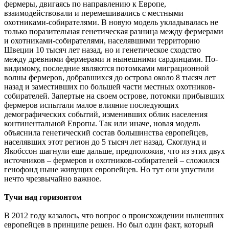
фермеры, двигаясь по направлению к Европе,
взаимодействовали и перемешивались с местными
охотниками-собирателями. В новую модель укладывалась не
только поразительная генетическая разница между фермерами
и охотниками-собирателями, населявшими территорию
Швеции 10 тысяч лет назад, но и генетическое сходство
между древними фермерами и нынешними сардинцами. По-
видимому, последние являются потомками миграционной
волны фермеров, добравшихся до острова около 8 тысяч лет
назад и заместивших по большей части местных охотников-
собирателей. Запертые на своем острове, потомки прибывших
фермеров испытали малое влияние последующих
демографических событий, изменивших облик населения
континентальной Европы. Так или иначе, новая модель
объяснила генетический состав большинства европейцев,
населявших этот регион до 5 тысяч лет назад. Скоглунд и
Якобссон шагнули еще дальше, предположив, что из этих двух
источников – фермеров и охотников-собирателей – сложился
генофонд ныне живущих европейцев. Но тут они упустили
нечто чрезвычайно важное.
Тучи над горизонтом
В 2012 году казалось, что вопрос о происхождении нынешних
европейцев в принципе решен. Но был один факт, который