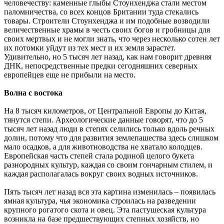
человечеству: каменные глыбы Стоунхенджа стали местом
паломничества, со всех концов Британии туда стекались
товары. Строители Стоунхенджа и им подобные возводили
величественные храмы в честь своих богов и гробницы для
своих мертвых и не могли знать, что через несколько сотен лет
их потомки уйдут из тех мест и их земля зарастет.
Удивительно, но 5 тысяч лет назад, как нам говорит древняя
ДНК, непосредственные предки сегодняшних северных
европейцев еще не прибыли на место.
Волна с востока
На 8 тысяч километров, от Центральной Европы до Китая,
тянутся степи. Археологические данные говорят, что до 5
тысяч лет назад люди в степях селились только вдоль речных
долин, потому что для развития землепашества здесь слишком
мало осадков, а для животноводства не хватало колодцев.
Европейская часть степей стала родиной целого букета
разнородных культур, каждая со своим гончарным стилем, и
каждая располагалась вокруг своих водных источников.
Пять тысяч лет назад вся эта картина изменилась – появилась
ямная культура, чья экономика строилась на разведении
крупного рогатого скота и овец. Эта пастушеская культура
возникла на базе предшествующих степных хозяйств, но