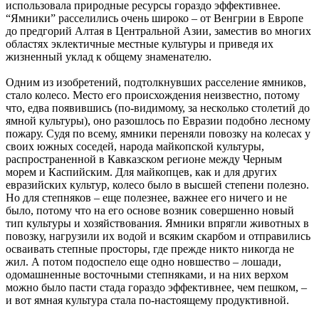
использовала природные ресурсы гораздо эффективнее.
“Ямники” расселились очень широко – от Венгрии в Европе
до предгорий Алтая в Центральной Азии, заместив во многих
областях эклектичные местные культуры и приведя их
жизненный уклад к общему знаменателю.
Одним из изобретений, подтолкнувших расселение ямников,
стало колесо. Место его происхождения неизвестно, потому
что, едва появившись (по-видимому, за несколько столетий до
ямной культуры), оно разошлось по Евразии подобно лесному
пожару. Судя по всему, ямники переняли повозку на колесах у
своих южных соседей, народа майкопской культуры,
распространенной в Кавказском регионе между Черным
морем и Каспийским. Для майкопцев, как и для других
евразийских культур, колесо было в высшей степени полезно.
Но для степняков – еще полезнее, важнее его ничего и не
было, потому что на его основе возник совершенно новый
тип культуры и хозяйствования. Ямники впрягли животных в
повозку, нагрузили их водой и всяким скарбом и отправились
осваивать степные просторы, где прежде никто никогда не
жил. А потом подоспело еще одно новшество – лошади,
одомашненные восточными степняками, и на них верхом
можно было пасти стада гораздо эффективнее, чем пешком, –
и вот ямная культура стала по-настоящему продуктивной.