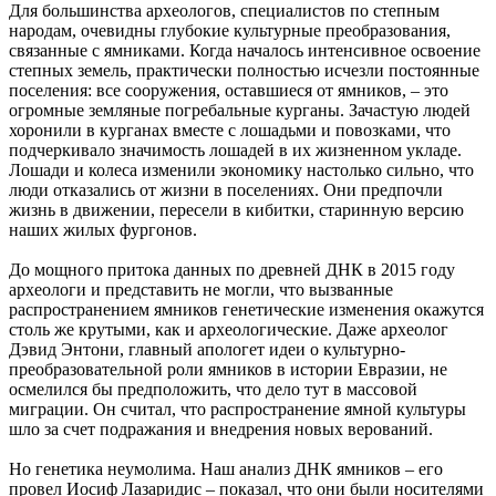
Для большинства археологов, специалистов по степным
народам, очевидны глубокие культурные преобразования,
связанные с ямниками. Когда началось интенсивное освоение
степных земель, практически полностью исчезли постоянные
поселения: все сооружения, оставшиеся от ямников, – это
огромные земляные погребальные курганы. Зачастую людей
хоронили в курганах вместе с лошадьми и повозками, что
подчеркивало значимость лошадей в их жизненном укладе.
Лошади и колеса изменили экономику настолько сильно, что
люди отказались от жизни в поселениях. Они предпочли
жизнь в движении, пересели в кибитки, старинную версию
наших жилых фургонов.
До мощного притока данных по древней ДНК в 2015 году
археологи и представить не могли, что вызванные
распространением ямников генетические изменения окажутся
столь же крутыми, как и археологические. Даже археолог
Дэвид Энтони, главный апологет идеи о культурно-
преобразовательной роли ямников в истории Евразии, не
осмелился бы предположить, что дело тут в массовой
миграции. Он считал, что распространение ямной культуры
шло за счет подражания и внедрения новых верований.
Но генетика неумолима. Наш анализ ДНК ямников – его
провел Иосиф Лазаридис – показал, что они были носителями