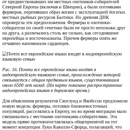
от предшествовавших им местных охотников-собирателей
Северной Европы (включая и Швецию), а были потомками
фермеров, перенявших образ жизни с эксплуатацией богатых
местных рыбных ресурсов Балтики. Но древняя ДНК
опровергла эти предположения. Фермеры и охотники-
собиратели по своей генетике были не просто непохожи друг
на друга, а различались столь же сильно, как сегодняшние
европейцы и восточноазиаты. Причем фермеры опять же
отчаянно напоминали сардинцев.
Рис. 1б. Почти все европейские языки входят в
индоевропейскую языковую семью, происхождение которой
связывается с общим предковым языком, существовавшим
около 6500 лет назад. (На карте показано распространение
индоевропейских языков в доримское время.)
Для объяснения результатов Скоглунд и Якобссон предложили
новую модель: фермеры, потомки ближневосточных
популяций, расселялись в Европу, но во время миграции мало
смешивались с местными охотниками-собирателями. Эта
модель прямо противопоставлялась общепринятой на тот
момент концепции Луки Кавалли-Сфорца, полагавшей, что