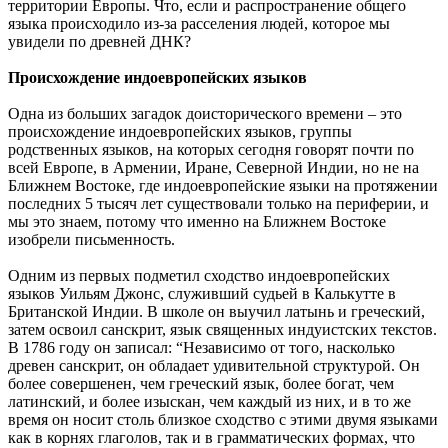
территории Европы. Что, если и распространение общего
языка происходило из-за расселения людей, которое мы
увидели по древней ДНК?
Происхождение индоевропейских языков
Одна из больших загадок доисторического времени – это
происхождение индоевропейских языков, группы
родственных языков, на которых сегодня говорят почти по
всей Европе, в Армении, Иране, Северной Индии, но не на
Ближнем Востоке, где индоевропейские языки на протяжении
последних 5 тысяч лет существовали только на периферии, и
мы это знаем, потому что именно на Ближнем Востоке
изобрели письменность.
Одним из первых подметил сходство индоевропейских
языков Уильям Джонс, служивший судьей в Калькутте в
Британской Индии. В школе он выучил латынь и греческий,
затем освоил санскрит, язык священных индуистских текстов.
В 1786 году он записал: “Независимо от того, насколько
древен санскрит, он обладает удивительной структурой. Он
более совершенен, чем греческий язык, более богат, чем
латинский, и более изыскан, чем каждый из них, и в то же
время он носит столь близкое сходство с этими двумя языками
как в корнях глаголов, так и в грамматических формах, что