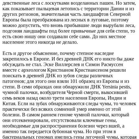
девственные леса с лоскутками возделанных пашен. Но затем,
как показывает пыльцевая летопись с территории Дании и из
других регионов, значительная часть ландшафтов Северной
Европы была преобразована из лесных в луговые, поэтому
можно допустить, что вновь прибывшие люди вырубали леса,
подгоняя ландшафты под более привычные для себя степи, то
есть свою нишу они создавали себе сами. До них местное
население этого никогда не делало.
Есть и другое объяснение, почему степное наследие
закрепилось в Европе. И без древней ДНК его никто бы даже
обсуждать не стал. Эске Виллерслев и Симон Расмуссен
вместе с археологом Кристианом Кристиансеном решили
поискать в древней ДНК из зубов следы различных
патогенов; для этого они взяли 101 образец из Европы и из
степи. В семи образцах они обнаружили ДНК Yersinia pestis,
чумной палочки, возбудителя Черной смерти, выкосившей
семь веков назад около трети населения Европы, Индии и
Китая. Если на зубах обнаруживаются следы чумы, то человек
практически без всяких сомнений умер именно от этой
болезни. В самом раннем геноме чумной палочки, который
они отсеквенировали, отсутствовали ключевые гены,
необходимые для распространения болезни через вшей, а
именно так передается бубонная чума. Но при этом в
бактериальных геномах имелись гены легочной чумы, которая