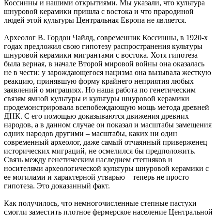
Коссинны и нашими открытиями. Мы указали, что культура
шнуровой керамики пришла с востока и что прародиной
людей этой культуры Центральная Европа не является.
Археолог В. Гордон Чайлд, современник Коссинны, в 1920-х
годах предложил свою гипотезу распространения культуры
шнуровой керамики мигрантами с востока. Хотя гипотеза
была верная, в начале Второй мировой войны она оказалась
не в чести: у зарождающегося нацизма она вызывала жесткую
реакцию, принявшую форму крайнего неприятия любых
заявлений о миграциях. Но наша работа по генетическим
связям ямной культуры и культуры шнуровой керамики
продемонстрировала всепобеждающую мощь метода древней
ДНК. С его помощью доказываются движения древних
народов, а в данном случае он показал и масштабы замещения
одних народов другими – масштабы, каких ни один
современный археолог, даже самый отчаянный приверженец
исторических миграций, не осмелился бы предположить.
Связь между генетическим наследием степняков и
носителями археологической культуры шнуровой керамики с
ее могилами и характерной утварью – теперь не просто
гипотеза. Это доказанный факт.
Как получилось, что немногочисленные степные пастухи
смогли заместить плотное фермерское население Центральной