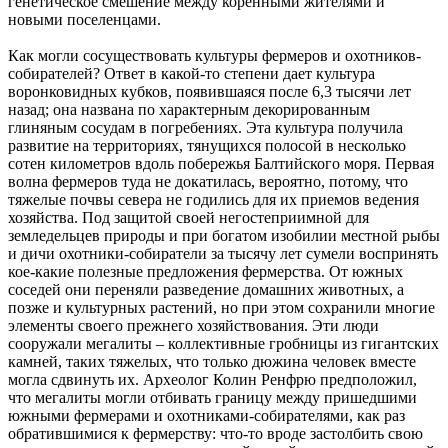
генетическое смешение между коренными жителями и
новыми поселенцами.
Как могли сосуществовать культуры фермеров и охотников-
собирателей? Ответ в какой-то степени дает культура
воронковидных кубков, появившаяся после 6,3 тысячи лет
назад; она названа по характерным декорированным
глиняным сосудам в погребениях. Эта культура получила
развитие на территориях, тянущихся полосой в несколько
сотен километров вдоль побережья Балтийского моря. Первая
волна фермеров туда не докатилась, вероятно, потому, что
тяжелые почвы севера не годились для их приемов ведения
хозяйства. Под защитой своей негостеприимной для
земледельцев природы и при богатом изобилии местной рыбы
и дичи охотники-собиратели за тысячу лет сумели воспринять
кое-какие полезные предложения фермерства. От южных
соседей они переняли разведение домашних животных, а
позже и культурных растений, но при этом сохранили многие
элементы своего прежнего хозяйствования. Эти люди
сооружали мегалиты – коллективные гробницы из гигантских
камней, таких тяжелых, что только дюжина человек вместе
могла сдвинуть их. Археолог Колин Ренфрю предположил,
что мегалиты могли отбивать границу между пришедшими
южными фермерами и охотниками-собирателями, как раз
обратившимися к фермерству: что-то вроде застолбить свою