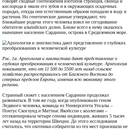
говорят сходные соотношения изотопов стронция, свинца и
кислорода в эмали его зубов и в окружающих осадочных
породах, откуда они естественным образом попадали в воду и
растения. Но генетические данные утверждают, что
ближайшие родичи этого человека вовсе не сегодняшние
обитатели альпийских долин. Ближе всего к нему оказалось
нынешнее население Сардинии, острова в Средиземном море.
Рис. 1а. Археология и лингвистика дают представление о
глубоких преобразованиях в человеческой культуре. Археология
показывает, что от 11 500 до 5500 лет назад сельское
хозяйство распространилось от Ближнего Востока до
северных пределов Европы, изменив всю экономику этого
региона.
Странный сюжет с населением Сардинии продолжал
развиваться. В том же году, когда опубликовали геном
Ледяного человека, команда из Университета Упсалы –
Понтус Скоглунд и Маттиас Якобссон с коллегами –
отсеквенировала четыре генома индивидов, живших 5 тысяч
лет назад на территории Швеции. До этого исследования
считалось, что охотники-собиратели из тех мест произошли не