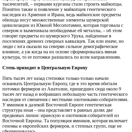
тысячелетий, – первыми курганы стали строить майкопцы.
Понятно также и появление у майкопцев генетического
наследия из Армении и Ирана, ведь майкопские предметы
обихода несут множественные элементы шумерской
цивилизации из Южной Месопотамии, которая торговала с
севером и выменивала необходимые ей металлы, – об этом
говорят предметы из шумерского Урука, найденные в
поселениях древних северных кавказцев. Так или иначе, но
люди с юга оказали на северян сильное демографическое
влияние, а уж когда на их основе сформировалась ямная
культура, то ее потомки разошлись по всем направлениям.
Степь приходит в Центральную Европу
Пять тысяч лет назад степняки только-только начали
осваивать Центральную Европу, где в это время обитали
потомки фермеров из Анатолии, пришедших сюда около 9
тысяч лет назад и вобравших небольшую часть генетического
наследия от смешения с местными охотниками-собирателями.
У ямников в далекой Восточной Европе генетическая
структура иная – она представляет в равных долях две
предковых линии: иранскую и охотников-собирателей из
Восточной Европы. Та популяция ямников, которая включает
геномы и европейских фермеров, и степных групп, еще не
сформировалась.