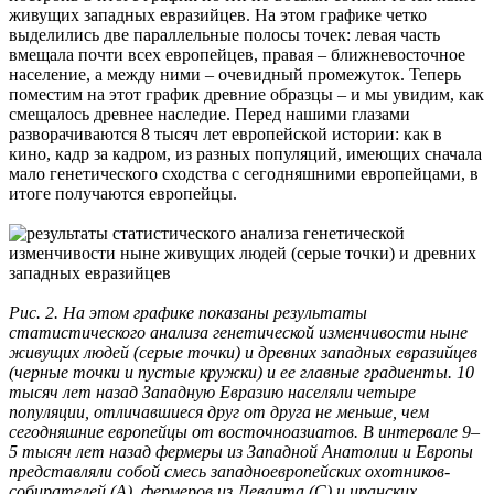
живущих западных евразийцев. На этом графике четко
выделились две параллельные полосы точек: левая часть
вмещала почти всех европейцев, правая – ближневосточное
население, а между ними – очевидный промежуток. Теперь
поместим на этот график древние образцы – и мы увидим, как
смещалось древнее наследие. Перед нашими глазами
разворачиваются 8 тысяч лет европейской истории: как в
кино, кадр за кадром, из разных популяций, имеющих сначала
мало генетического сходства с сегодняшними европейцами, в
итоге получаются европейцы.
Рис. 2. На этом графике показаны результаты
статистического анализа генетической изменчивости ныне
живущих людей (серые точки) и древних западных евразийцев
(черные точки и пустые кружки) и ее главные градиенты. 10
тысяч лет назад Западную Евразию населяли четыре
популяции, отличавшиеся друг от друга не меньше, чем
сегодняшние европейцы от восточноазиатов. В интервале 9–
5 тысяч лет назад фермеры из Западной Анатолии и Европы
представляли собой смесь западноевропейских охотников-
собирателей (А), фермеров из Леванта (С) и иранских