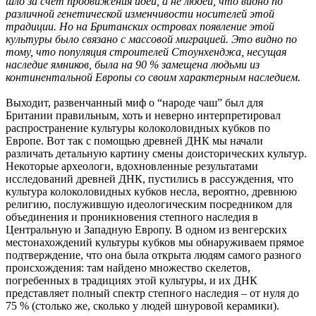
шло за счет продвижения идей, а не людей, что видно по
различной генетической изменчивости носителей этой
традиции. Но на Британских островах появление этой
культуры было связано с массовой миграцией. Это видно по
тому, что популяция строителей Стоунхенджа, несущая
наследие ямников, была на 90 % замещена людьми из
континентальной Европы со своим характерным наследием.
Выходит, развенчанный миф о “народе чаш” был для
Британии правильным, хоть и неверно интерпретировал
распространение культуры колоколовидных кубков по
Европе. Вот так с помощью древней ДНК мы начали
различать детальную картину смены доисторических культур.
Некоторые археологи, вдохновленные результатами
исследований древней ДНК, пустились в рассуждения, что
культура колоколовидных кубков несла, вероятно, древнюю
религию, послужившую идеологическим посредником для
объединения и проникновения степного наследия в
Центральную и Западную Европу. В одном из венгерских
местонахождений культуры кубков мы обнаруживаем прямое
подтверждение, что она была открыта людям самого разного
происхождения: там найдено множество скелетов,
погребенных в традициях этой культуры, и их ДНК
представляет полный спектр степного наследия – от нуля до
75 % (столько же, сколько у людей шнуровой керамики).