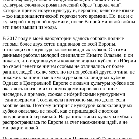
культуры, сложился романтический образ “народа чаш”,
который принес новую культуру и, вероятно, кельтские языки
– эхо националистической горячки того времени. Но, как и с
культурой шнуровой керамики, после Второй мировой войны
эти идеи вышли из моды.
В 2017 году в моей лаборатории удалось собрать полные
геномы более двух сотен индивидов со всей Европы,
относящихся к культуре колоколовидных кубков. С этими
данными работал молодой специалист Иньиго Олальде, и он
показал, что индивидуумы колоколовидных кубков из Иберии
по своей генетике ничем особым не отличались от более
ранних людей тех же мест, но из погребений другого типа, не
похожих на принятые в культуре колоколовидных кубков.
Однако в Центральной Европе с людьми культуры кубков все
оказалось иначе: в их геномах доминировало степное
наследие, а примесь, схожая с иберийскими культурными
“единоверцами”, составляла ничтожно малую долю, если
вообще была. Поэтому история с культурой колоколовидных
кубков оказалась не такой, как с пришедшей с востока
шнуровидной керамикой. На ранних этапах культура кубков
распространялась по Европе за счет насаждения идей, а не
миграции людей.
Но вслед за распространением в Центральной Европе новых