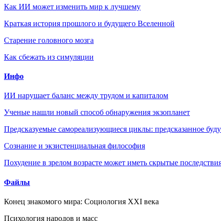
Как ИИ может изменить мир к лучшему
Краткая история прошлого и будущего Вселенной
Старение головного мозга
Как сбежать из симуляции
Инфо
ИИ нарушает баланс между трудом и капиталом
Ученые нашли новый способ обнаружения экзопланет
Предсказуемые самореализующиеся циклы: предсказанное будущ
Сознание и экзистенциальная философия
Похудение в зрелом возрасте может иметь скрытые последствия
Файлы
Конец знакомого мира: Социология XXI века
Психология народов и масс