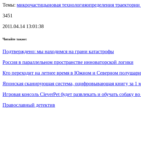
Темы:
микрочастицы
новая технология
определения траектории
3451
2011.04.14 13:01:38
Читайте также:
Подтверждено: мы находимся на грани катастрофы
Россия в параллельном пространстве инноваторской логики
Кто переходит на летнее время в Южном и Северном полушари
Японская сканирующая система, оцифровывающая книгу за 1 
Игровая консоль CleverPet будет развлекать и обучать собаку в
Православный детектив