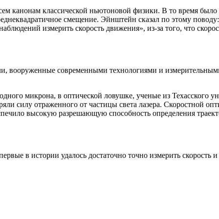
ем канонам классической ньютоновой физики. В то время было
среднеквадратичное смещение. Эйнштейн сказал по этому поводу:
людений измерить скорость движения», из-за того, что скорост
тели, вооруженные современными технологиями и измерительным
дного микрона, в оптической ловушке, ученые из Техасского у
змеряли силу отраженного от частицы света лазера. Скоростной о
еспечило высокую разрешающую способность определения траект
ервые в истории удалось достаточно точно измерить скорость 