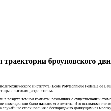
я траектории броуновского д
олитехнического института (Ecole Polytechnique Federale de La
стицы с высоким разрешением.
ыли в воздухе темной комнаты, размышляя о существовании атом
е впоследствии было названо его именем. Это оставалось неизм
на случайные столкновения с беспорядочно движущимися молек