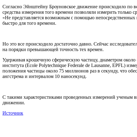
Согласно Эйнштейну Броуновское движение происходило по вс
средства измерения того времени позволяли измерить только 
«Не представляется возможным с помощью непосредственных наб
быстро для того времени.
Но это все происходило достаточно давно. Сейчас исследова
на порядки превышающей точность тех времен.
Удерживая крошечную сферическую частицу, диаметром около о
института (Ecole Polytechnique Federale de Lausanne, EPFL) и
положения частицы около 75 миллионов раз в секунду, что об
ангстрема и интервалом 10 наносекунд.
С такими характеристиками проведенных измерений ученым вп
движении.
Источник