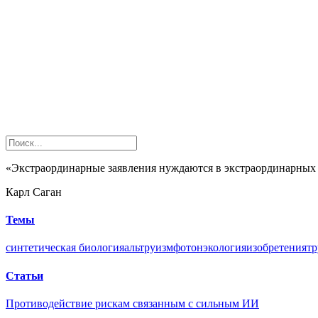
«Экстраординарные заявления нуждаются в экстраординарных 
Карл Саган
Темы
синтетическая биология
альтруизм
фотон
экология
изобретения
тр
Статьи
Противодействие рискам связанным с сильным ИИ