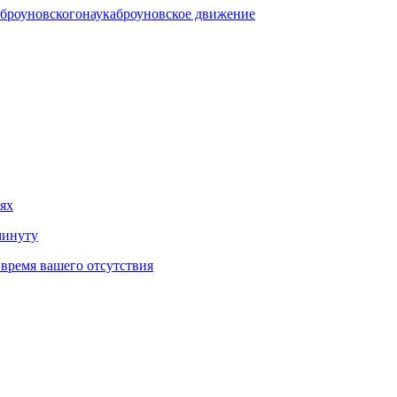
 броуновского
наука
броуновское движение
ях
минуту
о время вашего отсутствия