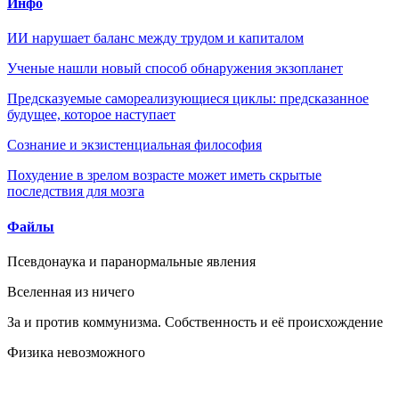
Инфо
ИИ нарушает баланс между трудом и капиталом
Ученые нашли новый способ обнаружения экзопланет
Предсказуемые самореализующиеся циклы: предсказанное
будущее, которое наступает
Сознание и экзистенциальная философия
Похудение в зрелом возрасте может иметь скрытые
последствия для мозга
Файлы
Псевдонаука и паранормальные явления
Вселенная из ничего
За и против коммунизма. Собственность и её происхождение
Физика невозможного