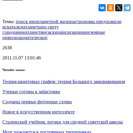
Темы:
поиск инопланетной жизни
астрономы предложили
искать
экзопланеты
по свету
городов
инопланетяне
экзоцивилизации
внеземные
цивилизации
телескоп
2638
2011.11.07 13:01:46
Читайте также:
Теория квантовых графов: теория Большого замораживания
Ученые готовы к забастовке
Созданы первые фотонные схемы
Новое в искусственном интеллекте
Сталинский учебник логики для средней советской школы
Мозг нуждается в постоянных тренировках