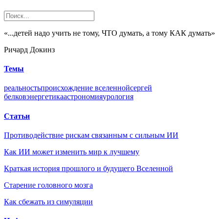
«...детей надо учить не тому, ЧТО думать, а тому КАК думать»
Ричард Докинз
Темы
реальность
происхождение вселенной
сергей
белков
энергетика
астрономия
урология
Статьи
Противодействие рискам связанным с сильным ИИ
Как ИИ может изменить мир к лучшему
Краткая история прошлого и будущего Вселенной
Старение головного мозга
Как сбежать из симуляции