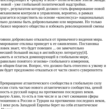
 новой - уже глобальной политической надстройки.
ерху», результатом которой должно стать формирование новой
механизмом контроля и управления, вероятно, в рамках
длагается осуществить на основе «консенсуса» национальных
ательно должны быть добровольными или мирными. Но только
м базисе мирового общества и избежать революционной смены
стоянии добровольно отказаться от привычного видения мира.
рмирование отклика приведет к ее оживлению. Постановка
век знает, что будет повешен ... он замечательно
 внесший большой вклад в английскую литературу[4].
ыжить и остаться доминирующей в глобальном мире,
правильно понятого эгоизма» глобального измерения,
 общим благом. Вопрос, что должно быть отнесено к узкому и
 будет предложено отказаться от части своего суверенитета
 Превращение атлантического сообщества в глобальную силу
ссии стать частью нового атлантического сообщества, ценой
ность и русский народ на протяжении последних веков.
ьную Азию, то есть в том числе и за счет сжимания сферы
отношению к России и Турции на протяжении последних веков,
1 веке роль Западной Европы берет на себя атлантическое