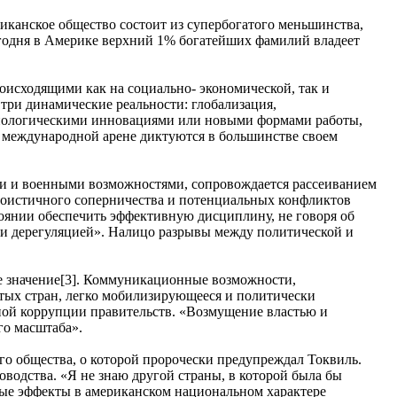
иканское общество состоит из супербогатого меньшинства,
егодня в Америке верхний 1% богатейших фамилий владеет
оисходящими как на социально- экономической, так и
 три динамические реальности: глобализация,
ехнологическими инновациями или новыми формами работы,
а международной арене диктуются в большинстве своем
ми и военными возможностями, сопровождается рассеиванием
 эгоистичного соперничества и потенциальных конфликтов
оянии обеспечить эффективную дисциплину, не говоря об
 и дерегуляцией». Налицо разрывы между политической и
е значение[3]. Коммуникационные возможности,
итых стран, легко мобилизирующееся и политически
нной коррупции правительств. «Возмущение властью и
го масштаба».
о общества, о которой пророчески предупреждал Токвиль.
оводства. «Я не знаю другой страны, в которой была бы
ные эффекты в американском национальном характере