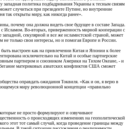
ому западная политика подбадривания Украины к тесным связям
 может случиться при президенте Путине, но внутренние
ня так открыты миру, как никогда ранее».
ны, почему она должна видеть свое будущее в составе Запада.
 с Исламом. Во-вторых, приверженность мирной кооперации с
е западной, секулярной и все же исламистской страной, может
 не только свои интересы, но и помогая Европе и России.
 быть выстроен как на привлечении Китая и Японии к более
нтирована исключительно на Китай и особые партнерские
новным партнером и союзником Америки на Тихом Океане, - и
избегание материковых азиатских конфликтов США сможет
 общества оправдать ожидания Токвиля. «Как и он, я верю в
дающемуся миру революционной концепции «правильно
 которые не просто формулируют и озвучивают
бщественность о происходящих изменениях на геополитической
кого этот тот самый случай, когда проведение границы между
ельным. В такой ситуации рассуждения о реализуемости