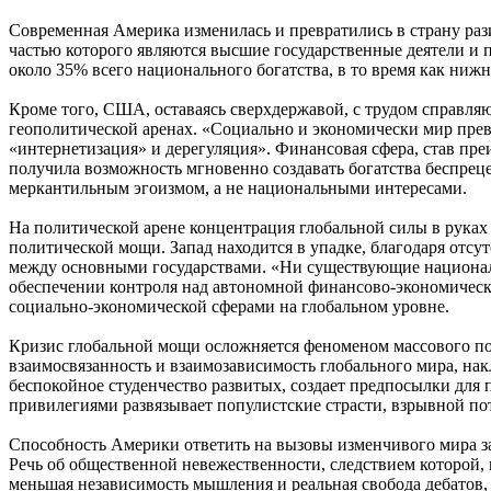
Современная Америка изменилась и превратились в страну раз
частью которого являются высшие государственные деятели и
около 35% всего национального богатства, в то время как нижн
Кроме того, США, оставаясь сверхдержавой, с трудом справля
геополитической аренах. «Социально и экономически мир превр
«интернетизация» и дерегуляция». Финансовая сфера, став пр
получила возможность мгновенно создавать богатства беспре
меркантильным эгоизмом, а не национальными интересами.
На политической арене концентрация глобальной силы в рука
политической мощи. Запад находится в упадке, благодаря отс
между основными государствами. «Ни существующие националь
обеспечении контроля над автономной финансово-экономическ
социально-экономической сферами на глобальном уровне.
Кризис глобальной мощи осложняется феноменом массового по
взаимосвязанность и взаимозависимость глобального мира, нак
беспокойное студенчество развитых, создает предпосылки для
привилегиями развязывает популистские страсти, взрывной п
Способность Америки ответить на вызовы изменчивого мира за
Речь об общественной невежественности, следствием которой, 
меньшая независимость мышления и реальная свобода дебатов,