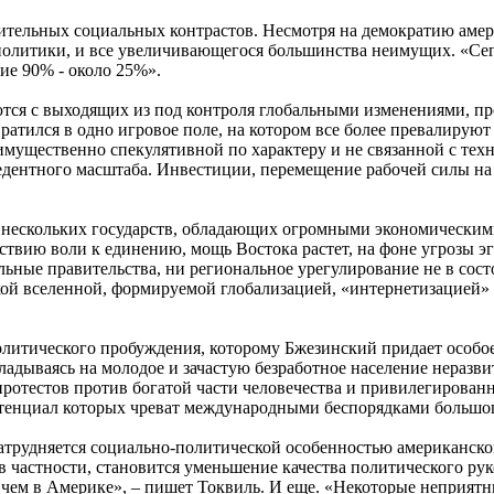
ительных социальных контрастов. Несмотря на демократию амер
 политики, и все увеличивающегося большинства неимущих. «С
ие 90% - около 25%».
ются с выходящих из под контроля глобальными изменениями, пр
атился в одно игровое поле, на котором все более превалируют
еимущественно спекулятивной по характеру и не связанной с т
цедентного масштаба. Инвестиции, перемещение рабочей силы н
х нескольких государств, обладающих огромными экономически
утствию воли к единению, мощь Востока растет, на фоне угрозы
ные правительства, ни региональное урегулирование не в сост
ой вселенной, формируемой глобализацией, «интернетизацией»
литического пробуждения, которому Бжезинский придает особо
ладываясь на молодое и зачастую безработное население неразв
 протестов против богатой части человечества и привилегирова
отенциал которых чреват международными беспорядками большо
трудняется социально-политической особенностью американског
в частности, становится уменьшение качества политического рук
 чем в Америке», – пишет Токвиль. И еще. «Некоторые неприят