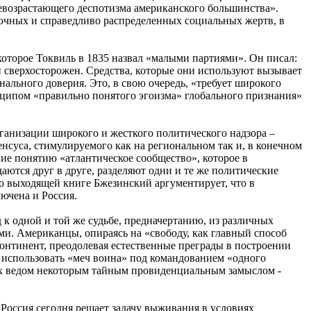
севозрастающего деспотизма американского большинства».
рочных и справедливо распределенных социальных жертв, в
которое Токвиль в 1835 назвал «малыми партиями». Он писал:
 и сверхосторожен. Средства, которые они используют вызывает
ального доверия. Это, в свою очередь, «требует широкого
инципом «правильно понятого эгоизма» глобального признания»
ганизации широкого и жесткого политического надзора –
нсуса, стимулируемого как на региональном так и, в конечном
ие понятию «атлантическое сообщество», которое в
ются друг в друге, разделяют одни и те же политические
ро выходящей книге Бжезинский аргументирует, что в
ючена и Россия.
к одной и той же судьбе, предначертанию, из различных
ми. Американцы, опираясь на «свободу, как главный способ
 континент, преодолевая естественные преграды в построении
ут использовать «меч воина» под командованием «одного
 них ведом некоторым тайным провиденциальным замыслом -
 Россия сегодня решает задачу выживания в условиях