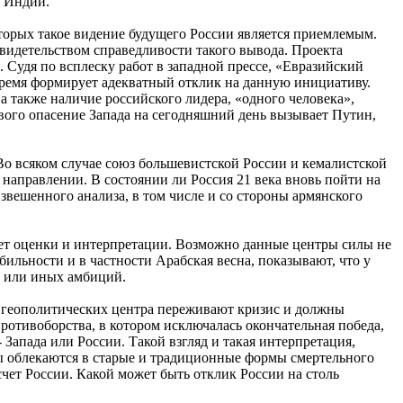
и Индии.
оторых такое видение будущего России является приемлемым.
видетельством справедливости такого вывода. Проекта
 Судя по всплеску работ в западной прессе, «Евразийский
 время формирует адекватный отклик на данную инициативу.
 также наличие российского лидера, «одного человека»,
ового опасение Запада на сегодняшний день вызывает Путин,
Во всяком случае союз большевистской России и кемалистской
направлении. В состоянии ли Россия 21 века вновь пойти на
вешенного анализа, в том числе и со стороны армянского
бует оценки и интерпретации. Возможно данные центры силы не
бильности и в частности Арабская весна, показывают, что у
х или иных амбиций.
ба геополитических центра переживают кризис и должны
ротивоборства, в котором исключалась окончательная победа,
- Запада или России. Такой взгляд и такая интерпретация,
вы облекаются в старые и традиционные формы смертельного
чет России. Какой может быть отклик России на столь