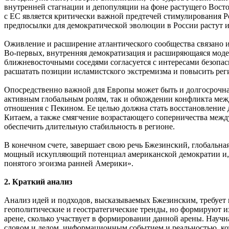
внутренней стагнации и депопуляции на фоне растущего Восток
с ЕС является критически важной предтечей стимулирования Р
предпосылки для демократической эволюции в России растут и, 
Оживление и расширение атлантического сообщества связано и
Во-первых, внутренняя демократизация и расширяющаяся моде
ближневосточными соседями согласуется с интересами безопасно
расшатать позиции исламистского экстремизма и повысить реги
Опосредственно важной для Европы может быть и долгосрочна
активным глобальным ролям, так и обхождении конфликта меж
отношения с Пекином. Ее целью должна стать восстановление
Китаем, а также смягчение возрастающего соперничества меж
обеспечить длительную стабильность в регионе.
В конечном счете, завершает свою речь Бжезинский, глобальна
мощный искупляющий потенциал американской демократии и,
понятого эгоизма ранней Америки».
2. Краткий анализ
Анализ идей и подходов, высказываемых Бжезинским, требует 
геополитические и геостратегические тренды, но формируют 
арене, сколько участвует в формировании данной арены. Научн
словом и делом, информационным событием и реальностью, кот