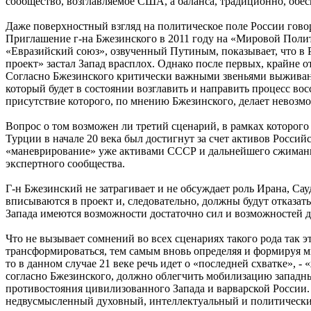
сообщество, возглавляемое США, а баланса, традиционно, обес
Даже поверхностный взгляд на политическое поле России гово
Приглашение г-на Бжезинского в 2011 году на «Мировой Полит
«Евразийский союз», озвученный Путиным, показывает, что в Р
проект» застал Запад врасплох. Однако после первых, крайне
Согласно Бжезинского критически важными звеньями выживания
который будет в состоянии возглавить и направить процесс во
присутствие которого, по мнению Бжезинского, делает невозм
Вопрос о том возможен ли третий сценарий, в рамках которого
Турции в начале 20 века был достигнут за счет активов Росси
«маневрирование» уже активами СССР и дальнейшего сжимание 
экспертного сообщества.
Г-н Бжезинский не затрагивает и не обсуждает роль Ирана, Са
вписываются в проект и, следовательно, должны будут отказать
Запада имеются возможности достаточно сил и возможностей дл
Что не вызывает сомнений во всех сценариях такого рода так 
трансформироваться, тем самым вновь определяя и формируя м
то в данном случае 21 веке речь идет о «последней схватке», -
согласно Бжезинского, должно облегчить мобилизацию западны
противостояния цивилизованного Запада и варварской России. 
недвусмысленный духовный, интеллектуальный и политически