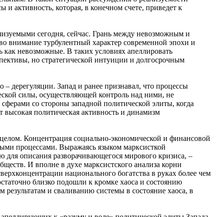
и активность, которая, в конечном счете, приведет к
ализуемыми сегодня, сейчас. Грань между невозможным и
ь во внимание турбулентный характер современной эпохи и
ь как невозможные. В таких условиях апеллировать
спективы, но стратегической интуиции и долгосрочным
– дерегуляции. Запад и ранее признавал, что процессы
еской силы, осуществляющей контроль над ними, не
й сферами со стороны западной политической элиты, когда
т высокая политическая активность и динамизм
в целом. Концентрация социально-экономической и финансовой
ными процессами. Выражаясь языком марксисткой
ию для описания разворачивающегося мирового кризиса, –
бществ. И вполне в духе марксистского анализа корни
сверхконцентрации национального богатства в руках более чем
статочно близко подошли к кромке хаоса и состоянию
 результатам и сваливанию системы в состояние хаоса, в
 апеллирующих к «разуму и воле» политической элиты Запада.