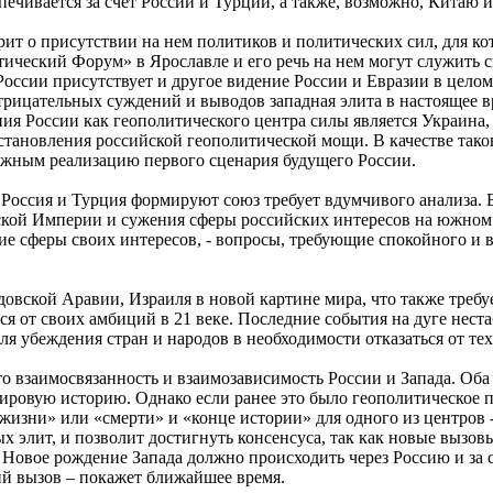
печивается за счет России и Турции, а также, возможно, Китаю 
рит о присутствии на нем политиков и политических сил, для к
ический Форум» в Ярославле и его речь на нем могут служить с
оссии присутствует и другое видение России и Евразии в целом.
 отрицательных суждений и выводов западная элита в настоящее
 России как геополитического центра силы является Украина, а
сстановления российской геополитической мощи. В качестве так
ожным реализацию первого сценария будущего России.
 Россия и Турция формируют союз требует вдумчивого анализа. 
йской Империи и сужения сферы российских интересов на южном 
сферы своих интересов, - вопросы, требующие спокойного и вз
удовской Аравии, Израиля в новой картине мира, что также тре
ся от своих амбиций в 21 веке. Последние события на дуге неста
я убеждения стран и народов в необходимости отказаться от те
это взаимосвязанность и взаимозависимость России и Запада. О
ировую историю. Однако если ранее это было геополитическое п
 «жизни» или «смерти» и «конце истории» для одного из центров 
х элит, и позволит достигнуть консенсуса, так как новые вызо
Новое рождение Запада должно происходить через Россию и за с
й вызов – покажет ближайшее время.