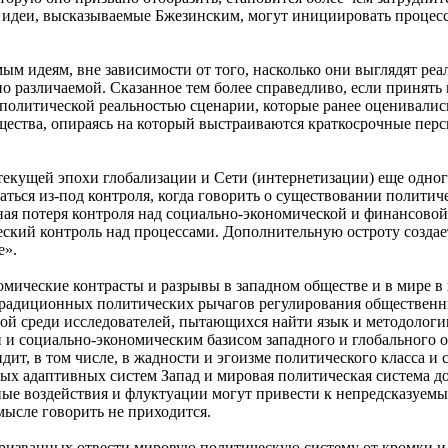
 идеи, высказываемые Бжезинским, могут инициировать процессы 
ым идеям, вне зависимости от того, насколько они выглядят ре
дно различаемой. Сказанное тем более справедливо, если принят
 политической реальностью сценарии, которые ранее оценивалис
бщества, опираясь на который выстраиваются краткосрочные пер
екущей эпохи глобализации и Сети (интернетизации) еще одного 
ться из-под контроля, когда говорить о существовании политич
чная потеря контроля над социально-экономической и финансово
еский контроль над процессами. Дополнительную остроту создае
е».
номические контрасты и разрывы в западном обществе и в мире 
 традиционных политических рычагов регулирования обществен
рной среди исследователей, пытающихся найти язык и методолог
 и социально-экономическим базисом западного и глобального о
ит, в том числе, в жадности и эгоизме политического класса и 
ых адаптивных систем Запад и мировая политическая система до
ые воздействия и флуктуации могут привести к непредсказуемым
мысле говорить не приходится.
призванных отвести мировую политическую систему от кромки и