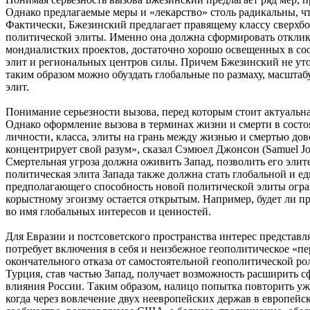
Однако предлагаемые меры и «лекарство» столь радикальны, чт
Фактически, Бжезинский предлагает правящему классу сверхбо
политической элиты. Именно она должна сформировать отклик 
мондиалистких проектов, достаточно хорошо освещенных в со
элит и региональных центров силы. Причем Бжезинский не ут
таким образом можно обуздать глобальные по размаху, масшта
элит.
Понимание серьезности вызова, перед которым стоит актуальная
Однако оформление вызова в терминах жизни и смерти в состо
личности, класса, элиты на грань между жизнью и смертью дов
концентрирует свой разум», сказал Сэмюел Джонсон (Samuel Joh
Смертельная угроза должна оживить Запад, позволить его эл
политическая элита Запада также должна стать глобальной и 
предполагающего способность новой политической элиты огра
корыстному эгоизму остается открытым. Например, будет ли пр
во имя глобальных интересов и ценностей.
Для Евразии и постсоветского пространства интерес представ
потребует включения в себя и неизбежное геополитическое «п
окончательного отказа от самостоятельной геополитической р
Турция, став частью Запад, получает возможность расширить с
влияния России. Таким образом, налицо попытка повторить уж
когда через вовлечение двух неевропейских держав в европейс