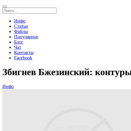
Инфо
Статьи
Файлы
Популярное
Блог
Чат
Контакты
Facebook
Збигнев Бжезинский: контуры
Инфо