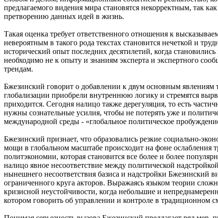
предлагаемого видения мира становятся некорректным, так как
претворению данных идей в жизнь.
Такая оценка требует ответственного отношения к высказываем
невероятным в такого рода текстах становится нечеткой и тру
исторический опыт последних десятилетий, когда становились
необходимо не к опыту и знаниям эксперта и экспертного соо
трендам.
Бжезинский говорит о добавлении к двум основным явлениям т
глобализации приобрели внутреннюю логику и стремятся вырва
приходится. Сегодня налицо также дерегуляция, то есть части
нужны сознательные усилия, чтобы не потерять уже и политич
международной среды - «глобальное политическое пробуждени
Бжезинский признает, что образовались резкие социально-эко
мощи в глобальном масштабе происходит на фоне ослабления
политэкономии, которая становится все более и более популя
налицо явное несоответствие между политической надстройкой
нынешнего несоответствия базиса и надстройки Бжезинский вид
ограниченного круга акторов. Выражаясь языком теории сложн
кризисной неустойчивости, когда небольшие и непреднамеренн
котором говорить об управлении и контроле в традиционном с
Понимая серьезность вызова Бжезинский предлагает ряд мер, 