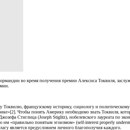
 Нормандии во время получения премии Алексиса Токвиля, засл
мии.
у Токвилю, французскому историку, социологу и политическому
ике»[2]. Чтобы понять Америку необходимо знать Токвиля, кото
озефа Стиглица (Joseph Stiglitz), нобелевского лауреата по эк
 им «правильно понятым эгоизмом» (self-interest properly unde
благу является предусловием личного благополучия каждого.