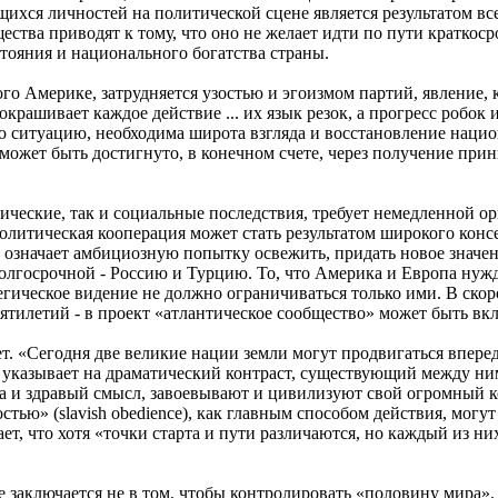
ихся личностей на политической сцене является результатом в
ества приводят к тому, что оно не желает идти по пути краткос
тояния и национального богатства страны.
о Америке, затрудняется узостью и эгоизмом партий, явление, 
крашивает каждое действие ... их язык резок, а прогресс робок
ю ситуацию, необходима широта взгляда и восстановление национ
 может быть достигнуто, в конечном счете, через получение пр
ческие, так и социальные последствия, требует немедленной ор
литическая кооперация может стать результатом широкого консе
 означает амбициозную попытку освежить, придать новое значен
лгосрочной - Россию и Турцию. То, что Америка и Европа нужда
егическое видение не должно ограничиваться только ими. В ско
тилетий - в проект «атлантическое сообщество» может быть вкл
 «Сегодня две великие нации земли могут продвигаться вперед 
он указывает на драматический контраст, существующий между ни
оизма и здравый смысл, завоевывают и цивилизуют свой огромный
стью» (slavish obedience), как главным способом действия, мог
ает, что хотя «точки старта и пути различаются, но каждый из
е заключается не в том, чтобы контролировать «половину мира».