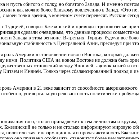
а и пусть сбитого с толку, но богатого Запада. И именно поэт
оссии к как можно более близкому вовлечению в Запад. «Это не
с моей точки зрения, в конечном счете перевесят. Русские сегод
 с Турцией, говорит Бжезинский и приводит три ключевые причи
рнизация сделали очевидным, что данные процессы совместимы
сти Запада в этом регионе. В-третьих, Турция, будучи все боле
ональную стабильность в Центральной Азии, преследуя при этом
я роль Америки в становлении нового Востока, который должен
ду ними. Политика США на новом Востоке не должна быть орие
 дружественных отношений между Японией, - демократией и ос
ду Китаем и Индией. Только через сбалансированный подход и 
я роль Америки в 21 веке зависит от способности американского
 особенно, универсальную релевантность политически пробуж
понимания того, что он принадлежит к тем личностям и кругам,
их. Бжезинский не только и не столько информируют мировую о
ая, политическая, информационная и прочая активность Бжезинс
орую оно призвано отобразить, становится более чем затруднит