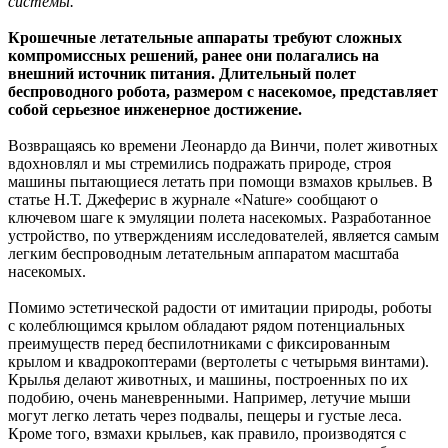
системы.
Крошечные летательные аппараты требуют сложных
компромиссных решений, ранее они полагались на
внешний источник питания. Длительный полет
беспроводного робота, размером с насекомое, представляет
собой серьезное инженерное достижение.
Возвращаясь ко времени Леонардо да Винчи, полет животных
вдохновлял и мы стремились подражать природе, строя
машины пытающиеся летать при помощи взмахов крыльев. В
статье Н.Т. Джеферис в журнале «Nature» сообщают о
ключевом шаге к эмуляции полета насекомых. Разработанное
устройство, по утверждениям исследователей, является самым
легким беспроводным летательным аппаратом масштаба
насекомых.
Помимо эстетической радости от имитации природы, роботы
с колеблющимся крылом обладают рядом потенциальных
преимуществ перед беспилотниками с фиксированным
крылом и квадрокоптерами (вертолеты с четырьмя винтами).
Крылья делают животных, и машины, построенных по их
подобию, очень маневренными. Например, летучие мыши
могут легко летать через подвалы, пещеры и густые леса.
Кроме того, взмахи крыльев, как правило, производятся с