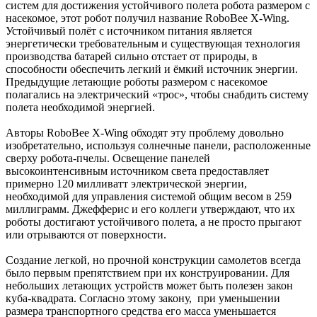
систем для достижения устойчивого полета робота размером с
насекомое, этот робот получил название RoboBee X-Wing.
Устойчивый полёт с источником питания является
энергетически требовательным и существующая технология
производства батарей сильно отстает от природы, в
способности обеспечить легкий и ёмкий источник энергии.
Предыдущие летающие роботы размером с насекомое
полагались на электрический «трос», чтобы снабдить систему
полета необходимой энергией.
Авторы RoboBee X-Wing обходят эту проблему довольно
изобретательно, используя солнечные панели, расположенные
сверху робота-пчелы. Освещение панелей
высокоинтенсивным источником света предоставляет
примерно 120 милливатт электрической энергии,
необходимой для управления системой общим весом в 259
миллиграмм. Джефферис и его коллеги утверждают, что их
роботы достигают устойчивого полета, а не просто прыгают
или отрываются от поверхности.
Создание легкой, но прочной конструкции самолетов всегда
было первым препятствием при их конструировании. Для
небольших летающих устройств может быть полезен закон
куба-квадрата. Согласно этому закону, при уменьшении
размера транспортного средства его масса уменьшается