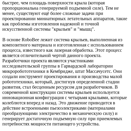
быстрее, чем площадь поверхности крыла (которая
пропорциональна генерируемой подъемной силе). Тем не
менее, существуют ещё более сложные задачи при
проектировании миниатюрных летательных аппаратов, такие
как проблемы изготовления надежной и точной
искусственной системы "крыльев" и "мышц".
В основе RoboBee лежит система крыльев, выполненная из
композитного материала и изготовленная с использованием
процесса, известного как лазерная обработка. Этот процесс
является отличительной чертой данного проекта.
Разработчики проекта являются участниками
исследовательской группы в Гарвардской лаборатории
микроробототехники в Кембридже, штат Массачусетс. Они
создали инструмент проектирования и производства малой
робототехники, который, достигнув определенной стадии
развития, стал бесценным ресурсом для разработчиков. В
современной конструкции системы крыльев используется
инновационная конфигурация с четырьмя крыльями, которые
колеблются вперед и назад. Это движение приводится в
действие встроенными пьезоэлектриками (материалами
преобразующими электричество в механическую силу) и
генерирует достаточную подъемную силу при приемлемых
потребностях мощности питающего устройства.