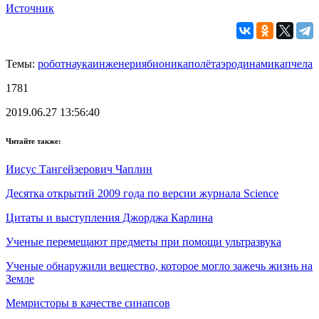
Источник
Темы:
робот
наука
инженерия
бионика
полёт
аэродинамика
пчела
1781
2019.06.27 13:56:40
Читайте также:
Иисус Тангейзерович Чаплин
Десятка открытий 2009 года по версии журнала Science
Цитаты и выступления Джорджа Карлина
Ученые перемещают предметы при помощи ультразвука
Ученые обнаружили вещество, которое могло зажечь жизнь на
Земле
Мемристоры в качестве синапсов