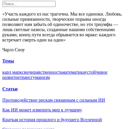
«Участь каждого из нас трагична. Мы все одиноки. Любовь,
сильные привязанности, творческие порывы иногда
позволяют нам забыть об одиночестве, но эти триумфы —
лишь светлые оазисы, созданные нашими собственными
руками, конец пути всегда обрывается во мраке: каждого
встречает смерть один на один»
Чарлз Сноу
Темы
карл маркс
вич
нравственность
математика
устойчивое
развитие
трансгуманизм
Статьи
Противодействие рискам связанным с сильным ИИ
Как ИИ может изменить мир к лучшему
Краткая история прошлого и будущего Вселенной