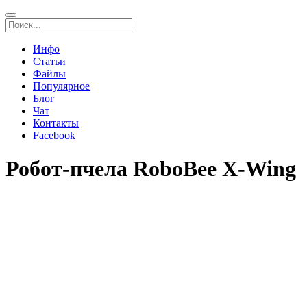
Инфо
Статьи
Файлы
Популярное
Блог
Чат
Контакты
Facebook
Робот-пчела RoboBee X-Wing