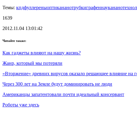
Темы:
кпд
фуллерены
оптика
нанотрубки
графен
наука
нанотехно
1639
2012.11.04 13:01:42
Читайте также:
Как гаджеты влияют на нашу жизнь?
Жанр, который мы потеряли
«Вторжение» древних вирусов оказало решающее влияние на г
Через 300 лет на Земле будут доминировать не люди
Американцы запатентовали почти идеальный консервант
Роботы уже здесь