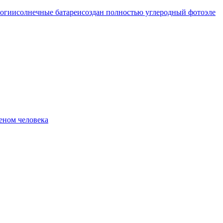
логии
солнечные батареи
создан полностью углеродный фотоэле
еном человека