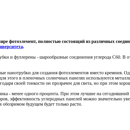
ире фотоэлемент, полностью состоящий из различных соедин
ниверситета
.
рубки и фуллерены - шарообразные соединения углерода C60. В 
ные нанотрубки для создания фотоэлементов вместо кремния. Одн
для этого в пленочных солнечных панелях используются металл
годаря своей тонкости он прозрачен для света, но при этом хоро
ика - менее одного процента. При этом лучшие на сегодняшний 
оров, эффективность углеродных панелей можно значительно увел
 обозримом будущем будет только расти.