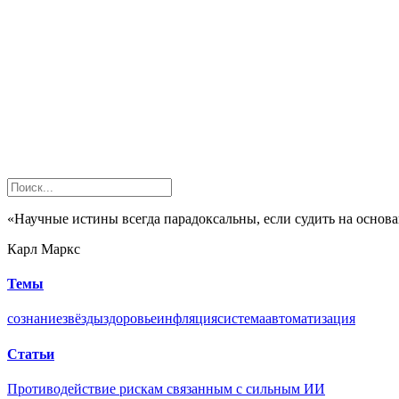
«Научные истины всегда парадоксальны, если судить на осно
Карл Маркс
Темы
сознание
звёзды
здоровье
инфляция
система
автоматизация
Статьи
Противодействие рискам связанным с сильным ИИ