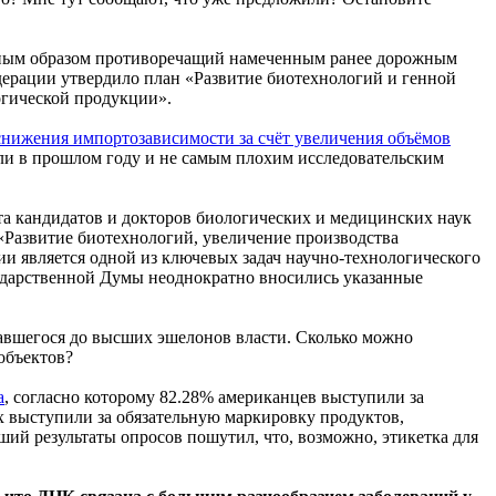
ельным образом противоречащий намеченным ранее дорожным
ерации утвердило план «Развитие биотехнологий и генной
огической продукции».
 снижения импортозависимости за счёт увеличения объёмов
и в прошлом году и не самым плохим исследовательским
та кандидатов и докторов биологических и медицинских наук
«Развитие биотехнологий, увеличение производства
и является одной из ключевых задач научно-технологического
сударственной Думы неоднократно вносились указанные
равшегося до высших эшелонов власти. Сколько можно
объектов?
а
, согласно которому 82.28% американцев выступили за
 выступили за обязательную маркировку продуктов,
ий результаты опросов пошутил, что, возможно, этикетка для