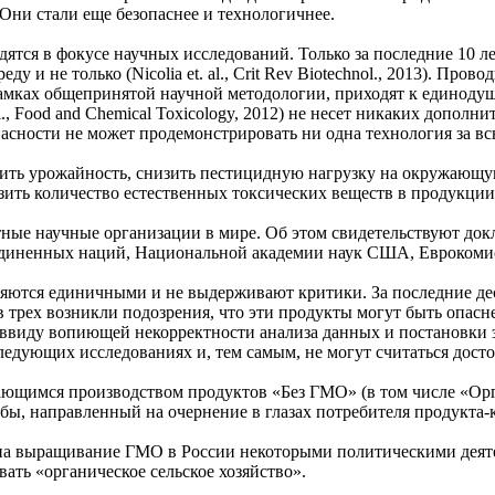
Они стали еще безопаснее и технологичнее.
ятся в фокусе научных исследований. Только за последние 10 л
и не только (Nicolia et. al., Crit Rev Biotechnol., 2013). Про
 рамках общепринятой научной методологии, приходят к единоду
al., Food and Chemical Toxicology, 2012) не несет никаких допо
сности не может продемонстрировать ни одна технология за вс
ть урожайность, снизить пестицидную нагрузку на окружающую с
низить количество естественных токсических веществ в продукции (
ные научные организации в мире. Об этом свидетельствуют док
единенных наций, Национальной академии наук США, Еврокоми
яются единичными и не выдерживают критики. За последние деся
ех возникли подозрения, что эти продукты могут быть опасней, че
 2012) ввиду вопиющей некорректности анализа данных и постанов
ледующих исследованиях и, тем самым, не могут считаться дост
ающимся производством продуктов «Без ГМО» (в том числе «Орг
бы, направленный на очернение в глазах потребителя продукта-
е на выращивание ГМО в России некоторыми политическими деят
ать «органическое сельское хозяйство».