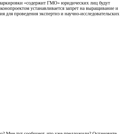
е маркировки «содержит ГМО» юридических лиц будут
аконопроектом устанавливается запрет на выращивание и
я для проведения экспертиз и научно-исследовательских
то? Мне тут сообщают, что уже предложили? Остановите