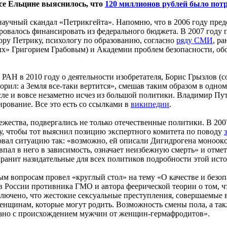
исе Ельцине выяснилось, что
120 миллионов рублей было пот
научный скандал «Петрикгейта». Напомню, что в 2006 году пре
ровалось финансировать из федерального бюджета. В 2007 году 
ру Петрику, психологу по образованию, согласно
ряду СМИ
, р
вых» Григорием Грабовым) и Академии проблем безопасности, об
АН в 2010 году о деятельности изобретателя, Борис Грызлов (с
ворил: а Земля все-таки вертится», смешав таким образом в одн
ле и вовсе незаметно исчез из большой политики. Владимир Пут
ирование. Все это есть со ссылками в
википедии
.
жества, подвергались не только отечественные политики. В 20
, чтобы тот выяснил позицию экспертного комитета по поводу
 ситуацию так: «возможно, ей описали Дигидрогена монооксид 
 впал в него в зависимость, означает неизбежную смерть» и отме
анит назидательные для всех политиков подробности этой истор
ым вопросам провел «круглый стол» на тему «О качестве и безо
 в России противника ГМО и автора феерической теории о том, 
ключено, что жестокие сексуальные преступления, совершаемые
женщинам, которые могут родить. Возможность смены пола, а так
язано с происхождением мужчин от женщин-гермафродитов».