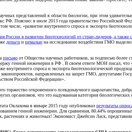
донаучных представлений в области биологии, при этом удивит
 РФ. Поясню: в июле 2013 года правительство Российской Фед
том числе, «развитие внутреннего спроса и экспорта биотехнол
ия России в развитии биотехнологий от стран-лидеров, а также
аже
деньги
и
немалые
на исследование воздействия ГМО выделил
на
письмо
от Общества научных работников, за подписью более с
ержу генной инженерии в РФ . В своем ответе МОН писал, что 
же внутреннего спроса и экспорта биотехнологической продукци
о законопроектов, направленных на запрет ГМО, депутатами Го
льством Российской Федерации».
– это торжество откровенного псевдонаучного шарлатанства, доб
угих организмов, что это надуманная категория биологических 
тата Оклахома в январе 2015 году опубликовал
результаты опрос
зованием генной инженерии. Для сравнения, 80.44% опрошенных
, растениях и животных! Экономист Джейсон Ласк, представивш