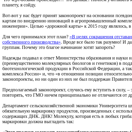
планету, я сойду.
Вот-вот у нас будет принят законопроект на основании псев
картам по внедрению инноваций в агропромышленный комплекс
инженерии». Целью «дорожной карты» к 2015 году являлось, в 
Для чего принимался этот план?
«В целях сокращения отставан
собственного производства»
. Вроде все было так разумно! И д
группам. Почему это благое начинание хотят запороть?
Надежды подавал и ответ Министерства образования и науки 
(преимущественно молекулярных биологов и генетиков) в подд
биотехнологической продукции в Российской Федерации, а так
комплекса России» и, что «в отношении позиции относительн
законопроекты, но ни один из них не был поддержан Правите
Предполагаемый законопроект, случись ему вступить в силу, 
повторять, что ГМО ничем принципиально не отличаются от др
Департамент сельскохозяйственной экономики Университета ш
обязательную маркировку продуктов, произведенных с исполь
содержащих ДНК. ДНК! Молекулу, которая есть в любых грибах
маркировки должна выгладить так: