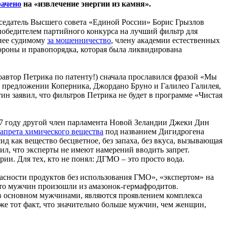
рачено
на «извлечение энергии из камня».
дседатель Высшего совета «Единой России» Борис Грызлов
победителем партийного конкурса на лучший фильтр для
анее судимому
за мошенничество
, члену академии естественных
ороны и правопорядка, которая была ликвидирована
оавтор Петрика по патенту!) сначала прославился фразой «Мы
ом предложении Коперника, Джордано Бруно и Галилео Галилея,
ин заявил, что фильтров Петрика не будет в программе «Чистая
07 году другой член парламента Новой Зеландии Джеки Дин
запрета химического вещества
под названием Дигидрогена
как вещество бесцветное, без запаха, без вкуса, вызывающая
тил, что эксперты не имеют намерений вводить запрет.
ии. Для тех, кто не понял: ДГМО – это просто вода.
пасности продуктов без использования ГМО», «экспертом» на
что мужчин произошли из амазонок-гермафродитов.
 в основном мужчинами, являются проявлением комплекса
же тот факт, что значительно больше мужчин, чем женщин,