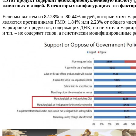
«Этот продукт содержит дезоксирибонуклеиновую кислоту 
животных и людей. В некоторых конфигурациях это фактор
Если мы вычтем из 82.28% те 80.44% людей, которые хотят м
являются противниками ГМО: 1,84% или 2.23% от общего числа
маркировки продуктов, содержащих ДНК, но не хотели маркиро
и т.п. – не содержат генов, а генетически модифицированные 