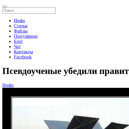
Инфо
Статьи
Файлы
Популярное
Блог
Чат
Контакты
Facebook
Псевдоученые убедили правит
Инфо