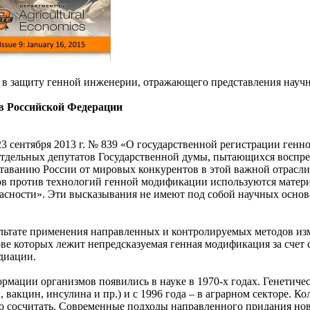
ма в защиту генной инженерии, отражающего представления научн
в Российской Федерации
3 сентября 2013 г. № 839 «О государственной регистрации ге
отдельных депутатов Государственной думы, пытающихся воспр
отставанию России от мировых конкурентов в этой важной отрасл
тов против технологий генной модификации используются матер
асности». Эти высказывания не имеют под собой научных основ
льтате применения направленных и контролируемых методов из
ове которых лежит непредсказуемая генная модификация за сче
диации.
мации организмов появились в науке в 1970-х годах. Генетиче
вакцин, инсулина и пр.) и с 1996 года – в аграрном секторе. 
 сосчитать. Современные подходы направленного придания новы