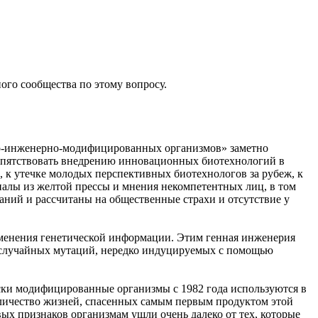
ого сообщества по этому вопросу.
нно-инженерно-модифицированных организмов» заметно
епятствовать внедрению инновационных биотехнологий в
и, к утечке молодых перспективных биотехнологов за рубеж, к
иалы из желтой прессы и мнения некомпетентных лиц, в том
аний и рассчитаны на общественные страхи и отсутствие у
менения генетической информации. Этим генная инженерия
т случайных мутаций, нередко индуцируемых с помощью
ски модифицированные организмы с 1982 года используются в
Количество жизней, спасенных самым первым продуктом этой
х признаков организмам ушли очень далеко от тех, которые