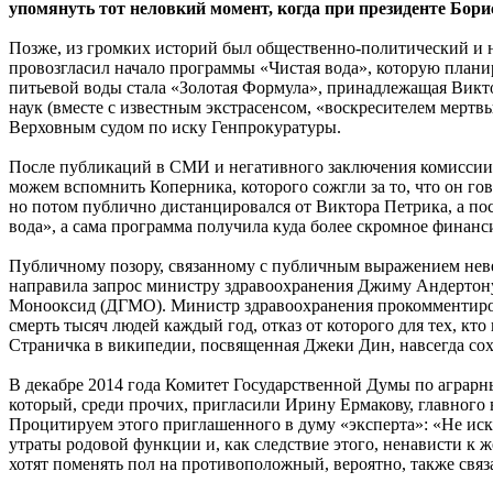
упомянуть тот неловкий момент, когда при президенте Бор
Позже, из громких историй был общественно-политический и 
провозгласил начало программы «Чистая вода», которую плани
питьевой воды стала «Золотая Формула», принадлежащая Викто
наук (вместе с известным экстрасенсом, «воскресителем мерт
Верховным судом по иску Генпрокуратуры.
После публикаций в СМИ и негативного заключения комиссии Р
можем вспомнить Коперника, которого сожгли за то, что он го
но потом публично дистанцировался от Виктора Петрика, а пос
вода», а сама программа получила куда более скромное финанс
Публичному позору, связанному с публичным выражением неве
направила запрос министру здравоохранения Джиму Андертону
Монооксид (ДГМО). Министр здравоохранения прокомментировал
смерть тысяч людей каждый год, отказ от которого для тех, кто
Страничка в википедии, посвященная Джеки Дин, навсегда сохр
В декабре 2014 года Комитет Государственной Думы по аграрн
который, среди прочих, пригласили Ирину Ермакову, главного
Процитируем этого приглашенного в думу «эксперта»: «Не ис
утраты родовой функции и, как следствие этого, ненависти к 
хотят поменять пол на противоположный, вероятно, также св