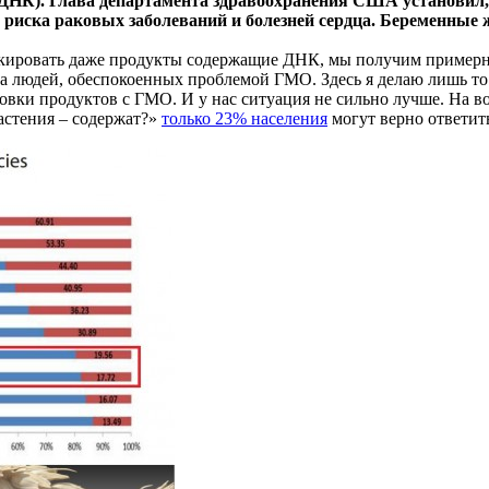
(ДНК). Глава департамента здравоохранения США установил,
 риска раковых заболеваний и болезней сердца. Беременны
аркировать даже продукты содержащие ДНК, мы получим примерн
 людей, обеспокоенных проблемой ГМО. Здесь я делаю лишь то 
вки продуктов с ГМО. И у нас ситуация не сильно лучше. На во
растения – содержат?»
только 23% населения
могут верно ответить