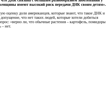
 что ДНК связана с большим разнообразием заболеваний у
е женщины имеют высокий риск передачи ДНК своим детям».
ую оценку доли американцев, которые знают, что такое ДНК и
допущение, что нет таких людей, которые хотели добиться
прос: «верно ли, что обычные растения – картофель, помидоры
 – нет.