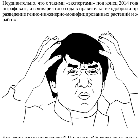
Неудивительно, что с такими «экспертами» под конец 2014 год
штрафовать, а в январе этого года в правительстве одобрили п
разведение генно-инженерно-модифицированных растений и жи
работ».
Что черт-возьми происходит?! Что дальше? Начнем учитывать 