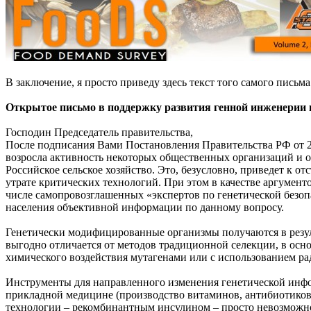
В заключение, я просто приведу здесь текст того самого пись
Открытое письмо в поддержку развития генной инженерии 
Господин Председатель правительства,
После подписания Вами Постановления Правительства РФ от 2
возросла активность некоторых общественных организаций и 
Российское сельское хозяйство. Это, безусловно, приведет к 
утрате критических технологий. При этом в качестве аргумен
числе самопровозглашенных «экспертов по генетической безоп
населения объективной информации по данному вопросу.
Генетически модифицированные организмы получаются в резу
выгодно отличается от методов традиционной селекции, в осн
химического воздействия мутагенами или с использованием ра
Инструменты для направленного изменения генетической инфор
прикладной медицине (производство витаминов, антибиотиков, 
технологии – рекомбинантным инсулином – просто невозможно