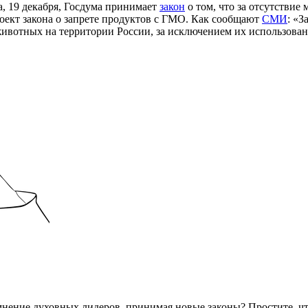
а, 19 декабря, Госдума принимает
закон
о том, что за отсутстви
роект закона о запрете продуктов с ГМО. Как сообщают
СМИ
: «З
вотных на территории России, за исключением их использовани
мнение духовных лидеров, принимая новые законы? Простите, ч