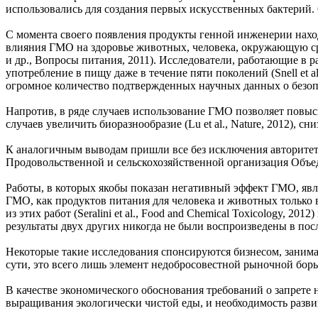
использовались для создания первых искусственных бактерий. 
С момента своего появления продукты генной инженерии наход
влияния ГМО на здоровье животных, человека, окружающую среду 
и др., Вопросы питания, 2011). Исследователи, работающие в
употребление в пищу даже в течение пяти поколений (Snell et 
огромное количество подтвержденных научных данных о безопа
Напротив, в ряде случаев использование ГМО позволяет повыси
случаев увеличить биоразнообразие (Lu et al., Nature, 2012), с
К аналогичным выводам пришли все без исключения авторитет
Продовольственной и сельскохозяйственной организация Объ
Работы, в которых якобы показан негативный эффект ГМО, явл
ГМО, как продуктов питания для человека и животных только в тр
из этих работ (Seralini et al., Food and Chemical Toxicology,
результаты двух других никогда не были воспроизведены в пос
Некоторые такие исследования спонсируются бизнесом, заним
сути, это всего лишь элемент недобросовестной рыночной борь
В качестве экономического обоснования требований о запрет
выращивания экологически чистой еды, и необходимость развив