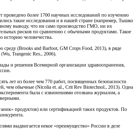
ет проведено более 1700 научных исследований по изучению
водились такие исследования и в нашей стране (например, Тышко
шному выводу, что ни само производство ГМО, ни их
лнительных рисков по сравнению с обычными продуктами. Такое
ю историю человечества.
реду (Brooks and Barfoot, GM Crops Food, 2013), в ряде
Wu, Trangenic Res., 2006).
лады и решения Всемирной организации здравоохранения,
ссии.
ть лет из более чем 770 работ, посвященных безопасности
м обычные (Nicolia et. al., Crit Rev Biotechnol., 2013). Одна
ки эксперимента была с извинениями отозвана журналом, а
оверными.
аник» продуктов) или сертификацией таких продуктов. По
конкурента.
елями выдвигается некое «преимущество» России в деле