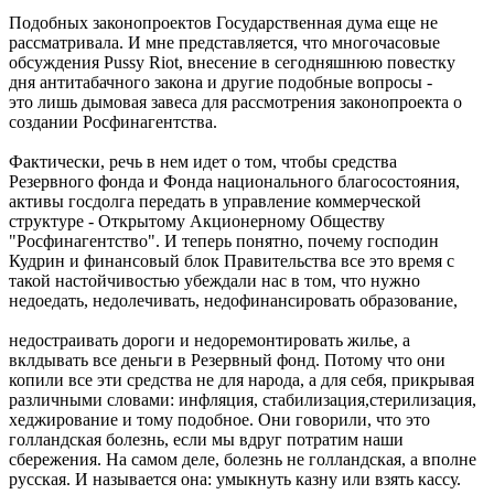
Подобных законопроектов Государственная дума еще не
рассматривала. И мне представляется, что многочасовые
обсуждения Pussy Riot, внесение в сегодняшнюю повестку
дня антитабачного закона и другие подобные вопросы -
это лишь дымовая завеса для рассмотрения законопроекта о
создании Росфинагентства.
Фактически, речь в нем идет о том, чтобы средства
Резервного фонда и Фонда национального благосостояния,
активы госдолга передать в управление коммерческой
структуре - Открытому Акционерному Обществу
"Росфинагентство". И теперь понятно, почему господин
Кудрин и финансовый блок Правительства все это время с
такой настойчивостью убеждали нас в том, что нужно
недоедать, недолечивать, недофинансировать образование,
недостраивать дороги и недоремонтировать жилье, а
вклдывать все деньги в Резервный фонд. Потому что они
копили все эти средства не для народа, а для себя, прикрывая
различными словами: инфляция, стабилизация,стерилизация,
хеджирование и тому подобное. Они говорили, что это
голландская болезнь, если мы вдруг потратим наши
сбережения. На самом деле, болезнь не голландская, а вполне
русская. И называется она: умыкнуть казну или взять кассу.