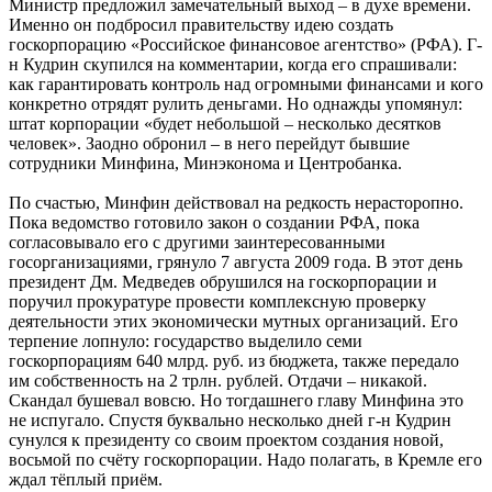
Министр предложил замечательный выход – в духе времени.
Именно он подбросил правительству идею создать
госкорпорацию «Российское финансовое агентство» (РФА). Г-
н Кудрин скупился на комментарии, когда его спрашивали:
как гарантировать контроль над огромными финансами и кого
конкретно отрядят рулить деньгами. Но однажды упомянул:
штат корпорации «будет небольшой – несколько десятков
человек». Заодно обронил – в него перейдут бывшие
сотрудники Минфина, Минэконома и Центробанка.
По счастью, Минфин действовал на редкость нерасторопно.
Пока ведомство готовило закон о создании РФА, пока
согласовывало его с другими заинтересованными
госорганизациями, грянуло 7 августа 2009 года. В этот день
президент Дм. Медведев обрушился на госкорпорации и
поручил прокуратуре провести комплексную проверку
деятельности этих экономически мутных организаций. Его
терпение лопнуло: государство выделило семи
госкорпорациям 640 млрд. руб. из бюджета, также передало
им собственность на 2 трлн. рублей. Отдачи – никакой.
Скандал бушевал вовсю. Но тогдашнего главу Минфина это
не испугало. Спустя буквально несколько дней г-н Кудрин
сунулся к президенту со своим проектом создания новой,
восьмой по счёту госкорпорации. Надо полагать, в Кремле его
ждал тёплый приём.