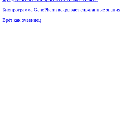
Биопрограмма GenoPharm вскрывает спрятанные знания
Врёт как очевидец