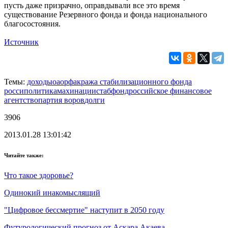
пусть даже призрачно, оправдывали все это время
существование Резервного фонда и фонда национального
благосостояния.
Источник
Темы:
доходы
оао
рфа
кража стабилизационного фонда
росси
политика
махинации
стабфонд
российское финансовое
агентство
партия воров
долги
3906
2013.01.28 13:01:42
Читайте также:
Что такое здоровье?
Одинокий инакомыслящий
"Цифровое бессмертие" наступит в 2050 году
Футурологический прогноз от Аскара Акаева