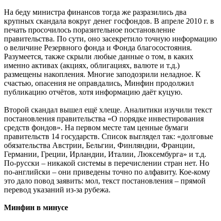
На беду министра финансов тогда же разразились два
крупных скандала вокруг денег госфондов. В апреле 2010 г. в
печать просочилось поразительное постановление
правительства. По сути, оно засекретило точную информацию
о величине Резервного фонда и Фонда благосостояния.
Разумеется, также скрыли любые данные о том, в каких
именно активах (акциях, облигациях, валюте и т.д.)
размещены накопления. Многие заподозрили неладное. К
счастью, опасения не оправдались, Минфин продолжил
публикацию отчётов, хотя информацию даёт куцую.
Второй скандал вышел ещё хлеще. Аналитики изучили текст
постановления правительства «О порядке инвестирования
средств фондов». На первом месте там ценные бумаги
правительств 14 государств. Список выглядел так: «долговые
обязательства Австрии, Бельгии, Финляндии, Франции,
Германии, Греции, Ирландии, Италии, Люксембурга» и т.д.
По-русски – никакой системы в перечислении стран нет. Но
по-английски – они приведены точно по алфавиту. Кое-кому
это дало повод заявить: мол, текст постановления – прямой
перевод указаний из-за рубежа.
Минфин в минусе