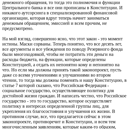
денежного обращения, то тогда это полномочия и функции
Центрального банка и все они прописаны в Конституции. И
никакого аутсорсинга в специализированной финансовой
организации, которая вдруг теперь начнет заниматься
денежным обращением, эмиссией и всем прочим, не
предусмотрено.
На мой взгляд, совершенно ясно, что этот закон - это момент
истины. Маски сорваны. Теперь понятно, что все десять лет,
все аргументы и все убеждения по поводу Резервного фонда
были многоходовкой, чтобы не потратить эти деньги на
расходы бюджета, на функции, которые определены
Конституцией, а отдать их непонятно кому и непонятно на
что. Но если мы должны принять такой законопроект, пусть
даже со всеми уточнениями и улучшениями во втором
чтении, то тогда мы должны поменять и нашу Конституцию, в
статье 7 которой сказано, что Российская Федерация -
социальное государство, осуществляющее политику для
достойной жизни граждан. И написать честно, что Российское
государство - это то государство, которое осуществляет
политику в интересах определенной группы лиц, для
укрепления их благосостояния и улучшения их жизни. В
противном случае, все, что предлагается сейчас в этом
законопроекте, противоречит и Конституции, и всем тем
многочисленным заявлениям, которые каким-то образом,