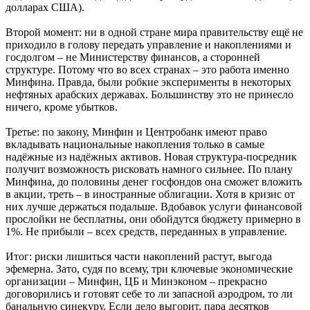
долларах США).
Второй момент: ни в одной стране мира правительству ещё не
приходило в голову передать управление и накоплениями и
госдолгом – не Министерству финансов, а сторонней
структуре. Потому что во всех странах – это работа именно
Минфина. Правда, были робкие эксперименты в некоторых
нефтяных арабских державах. Большинству это не принесло
ничего, кроме убытков.
Третье: по закону, Минфин и Центробанк имеют право
вкладывать национальные накопления только в самые
надёжные из надёжных активов. Новая структура-посредник
получит возможность рисковать намного сильнее. По плану
Минфина, до половины денег госфондов она сможет вложить
в акции, треть – в иностранные облигации. Хотя в кризис от
них лучше держаться подальше. Вдобавок услуги финансовой
прослойки не бесплатны, они обойдутся бюджету примерно в
1%. Не прибыли – всех средств, переданных в управление.
Итог: риски лишиться части накоплений растут, выгода
эфемерна. Зато, судя по всему, три ключевые экономические
организации – Минфин, ЦБ и Минэконом – прекрасно
договорились и готовят себе то ли запасной аэродром, то ли
банальную синекуру. Если дело выгорит, пара десятков