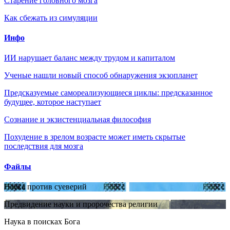
Старение головного мозга
Как сбежать из симуляции
Инфо
ИИ нарушает баланс между трудом и капиталом
Ученые нашли новый способ обнаружения экзопланет
Предсказуемые самореализующиеся циклы: предсказанное
будущее, которое наступает
Сознание и экзистенциальная философия
Похудение в зрелом возрасте может иметь скрытые
последствия для мозга
Файлы
Наука против суеверий
Предвидение науки и пророчества религии
Наука в поисках Бога