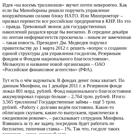
Идея «на восемь триллионов» звучит почти невероятно. Как
если бы Минобороны решило поручить управление
вооружёнными силами блоку НАТО. Или Минпромторг –
призвал перевести все российские предприятия в КНР. Но это
– правда. Тревожный звонок для государственных
накоплений раздался вроде бы внезапно. В середине декабря
по лентам информагентств проскочила – никем не замеченная
– такая новость. Президент Дм. Медведев поручил
правительству до 1 марта 2012 г. решить «вопрос о создании
единой структуры для управления госдолгом, Резервным
фондом и Фондом национального благосостояния».
Мелькнуло и название новой организации – ОАО
«Российское финансовое агентство» (РФА).
Тут есть о чём задуматься. В фондах денег пока хватает. По
данным Минфина, на 1 декабря 2011 г. в Резервном фонде
лежал 801 млрд. рублей. Фонд национального благосостояния
аккумулировал гораздо больше – 2,764 трлн. рублей. Итого:
3,565 триллиона! Государственные займы – ещё 5 трлн.
рублей. «Работу с долгами ведём постоянно. Какие-то
облигации скупаем, какие-то выпускаем, практически в
ежедневном режиме», – рассказывает сотрудник Минфина.
Взявшись за ту же задачу, посредник будет работать не
бесплатно, типичная ставка – 1%. Так что, госдолг таких