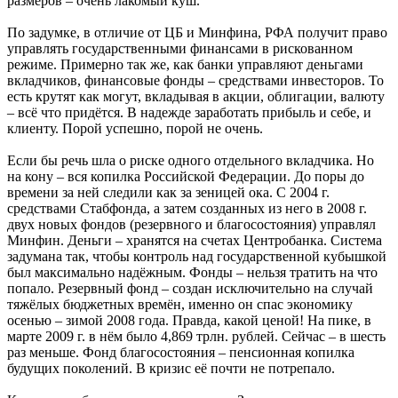
размеров – очень лакомый куш.
По задумке, в отличие от ЦБ и Минфина, РФА получит право
управлять государственными финансами в рискованном
режиме. Примерно так же, как банки управляют деньгами
вкладчиков, финансовые фонды – средствами инвесторов. То
есть крутят как могут, вкладывая в акции, облигации, валюту
– всё что придётся. В надежде заработать прибыль и себе, и
клиенту. Порой успешно, порой не очень.
Если бы речь шла о риске одного отдельного вкладчика. Но
на кону – вся копилка Российской Федерации. До поры до
времени за ней следили как за зеницей ока. С 2004 г.
средствами Стабфонда, а затем созданных из него в 2008 г.
двух новых фондов (резервного и благосостояния) управлял
Минфин. Деньги – хранятся на счетах Центробанка. Система
задумана так, чтобы контроль над государственной кубышкой
был максимально надёжным. Фонды – нельзя тратить на что
попало. Резервный фонд – создан исключительно на случай
тяжёлых бюджетных времён, именно он спас экономику
осенью – зимой 2008 года. Правда, какой ценой! На пике, в
марте 2009 г. в нём было 4,869 трлн. рублей. Сейчас – в шесть
раз меньше. Фонд благосостояния – пенсионная копилка
будущих поколений. В кризис её почти не потрепало.