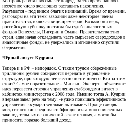
Контроль работал восемь лет подряд. За это время нашлось
несчётное число желающих растащить накопления.
Разумеется – под видом благих начинаний. Время от времени,
разговоры на эти темы заводили даже некоторые члены
правительства, включая вице-премьеров. Возьми они верх,
российскую кубышку постигла бы судьба аналогичных
фондов Венесуэлы, Нигерии и Омана. Правительства этих
стран, едва начав откладывать часть сырьевых сверхдоходов в
аналогичные фонды, не удержались и мгновенно спустили
сбережения.
Чёрный август Кудрина
Теперь и в РФ – непорядок. С таким трудом сбережённые
триллионы рублей собираются передать в управление
структуре, про которую неизвестно почти ничего. Кто за этим
стоит? Самое поразительное – Минфин. Эксперты объясняют:
идея перевести стрелки управления стабфондами витает в
кабинетах министерства с 2008 года. Именно тогда А. Кудрин
впервые завёл речь на тему: «нужно повышать эффективность
управления государственными активами». Проще говоря:
мол, гигантские средства стабфондов из-за многочисленных
законодательных ограничений лежат плашмя, а могли бы
приносить гораздо больший доход.