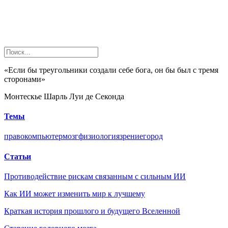
«Если бы треугольники создали себе бога, он бы был с тремя
сторонами»
Монтескье Шарль Луи де Секонда
Темы
право
компьютер
мозг
физиология
зрение
город
Статьи
Противодействие рискам связанным с сильным ИИ
Как ИИ может изменить мир к лучшему
Краткая история прошлого и будущего Вселенной