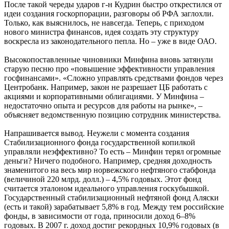
После такой череды ударов г-н Кудрин быстро открестился от
идеи создания госкорпорации, разговоры об РФА заглохли.
Только, как выяснилось, не навсегда. Теперь, с приходом
нового министра финансов, идея создать эту структуру
воскресла из законодательного пепла. Но – уже в виде ОАО.
Высокопоставленные чиновники Минфина вновь затянули
старую песню про «повышение эффективности управления
госфинансами». «Сложно управлять средствами фондов через
Центробанк. Например, закон не разрешает ЦБ работать с
акциями и корпоративными облигациями. У Минфина –
недостаточно опыта и ресурсов для работы на рынке», –
объясняет ведомственную позицию сотрудник министерства.
Напрашивается вывод. Неужели с момента создания
Стабилизационного фонда государственной копилкой
управляли неэффективно? То есть – Минфин терял огромные
деньги? Ничего подобного. Например, средняя доходность
знаменитого на весь мир норвежского нефтяного стабфонда
(величиной 220 млрд. долл.) – 4,5% годовых. Этот фонд
считается эталоном идеального управления госкубышкой.
Государственный стабилизационный нефтяной фонд Аляски
(есть и такой) зарабатывает 5,8% в год. Между тем российские
фонды, в зависимости от года, приносили доход 6–8%
годовых. В 2007 г. доход достиг рекордных 10,9% годовых (в