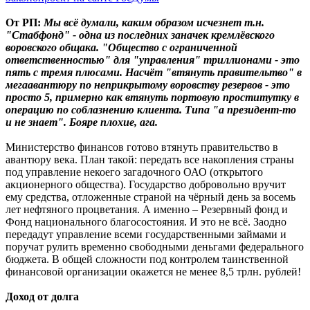
От РП:
Мы всё думали, каким образом исчезнет т.н.
"Стабфонд" - одна из последних заначек кремлёвского
воровского общака. "Общество с ограниченной
ответственностью" для "управления" триллионами - это
пять с тремя плюсами. Насчёт "втянуть правительтво" в
мегаавантюру по неприкрытому воровству резервов - это
просто 5, примерно как втянуть портовую проститутку в
операцию по соблазнению клиента. Типа "а президент-то
и не знает". Бояре плохие, ага.
Министерство финансов готово втянуть правительство в
авантюру века. План такой: передать все накопления страны
под управление некоего загадочного ОАО (открытого
акционерного общества). Государство добровольно вручит
ему средства, отложенные страной на чёрный день за восемь
лет нефтяного процветания. А именно – Резервный фонд и
Фонд национального благосостояния. И это не всё. Заодно
передадут управление всеми государственными займами и
поручат рулить временно свободными деньгами федерального
бюджета. В общей сложности под контролем таинственной
финансовой организации окажется не менее 8,5 трлн. рублей!
Доход от долга