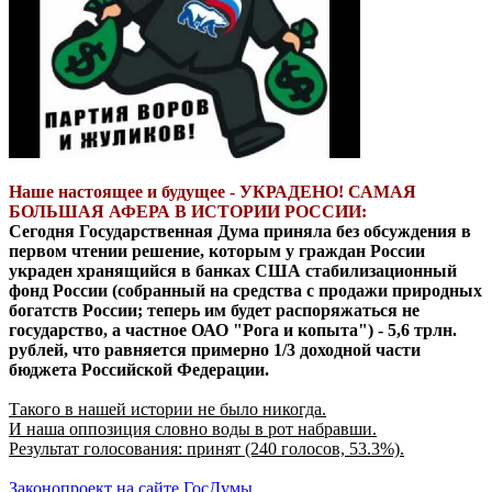
Наше настоящее и будущее - УКРАДЕНО! САМАЯ
БОЛЬШАЯ АФЕРА В ИСТОРИИ РОССИИ:
Сегодня Государственная Дума приняла без обсуждения в
первом чтении решение, которым у граждан России
украден хранящийся в банках США стабилизационный
фонд России (собранный на средства с продажи природных
богатств России; теперь им будет распоряжаться не
государство, а частное ОАО "Рога и копыта") - 5,6 трлн.
рублей, что равняется примерно 1/3 доходной части
бюджета Российской Федерации.
Такого в нашей истории не было никогда.
И наша оппозиция словно воды в рот набравши.
Результат голосования: принят (240 голосов, 53.3%).
Законопроект на сайте ГосДумы