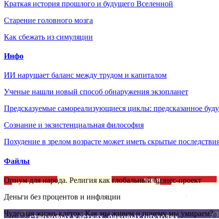
Краткая история прошлого и будущего Вселенной
Старение головного мозга
Как сбежать из симуляции
Инфо
ИИ нарушает баланс между трудом и капиталом
Ученые нашли новый способ обнаружения экзопланет
Предсказуемые самореализующиеся циклы: предсказанное будущ
Сознание и экзистенциальная философия
Похудение в зрелом возрасте может иметь скрытые последствия
Файлы
Опиум для народа. Религия как глобальный бизнес-проект
Деньги без процентов и инфляции
Чудесная жизнь клеток: Как мы живем и почему мы умираем?