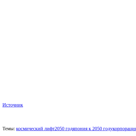
Источник
Темы:
космический лифт
2050 год
япония к 2050 году
корпорация