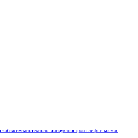
 «обаяси»
нанотехнологии
наука
построит лифт в космос