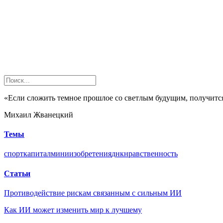
«Если сложить темное прошлое со светлым будущим, получится
Михаил Жванецкий
Темы
спорт
капитал
мини
изобретения
днк
нравственность
Статьи
Противодействие рискам связанным с сильным ИИ
Как ИИ может изменить мир к лучшему