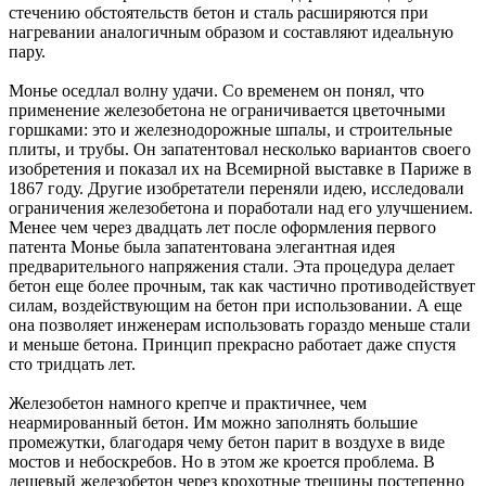
стечению обстоятельств бетон и сталь расширяются при
нагревании аналогичным образом и составляют идеальную
пару.
Монье оседлал волну удачи. Со временем он понял, что
применение железобетона не ограничивается цветочными
горшками: это и железнодорожные шпалы, и строительные
плиты, и трубы. Он запатентовал несколько вариантов своего
изобретения и показал их на Всемирной выставке в Париже в
1867 году. Другие изобретатели переняли идею, исследовали
ограничения железобетона и поработали над его улучшением.
Менее чем через двадцать лет после оформления первого
патента Монье была запатентована элегантная идея
предварительного напряжения стали. Эта процедура делает
бетон еще более прочным, так как частично противодействует
силам, воздействующим на бетон при использовании. А еще
она позволяет инженерам использовать гораздо меньше стали
и меньше бетона. Принцип прекрасно работает даже спустя
сто тридцать лет.
Железобетон намного крепче и практичнее, чем
неармированный бетон. Им можно заполнять большие
промежутки, благодаря чему бетон парит в воздухе в виде
мостов и небоскребов. Но в этом же кроется проблема. В
дешевый железобетон через крохотные трещины постепенно