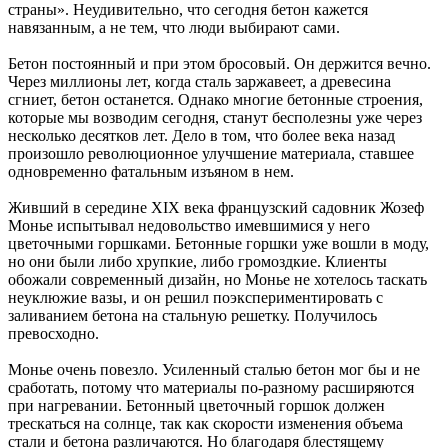
страны». Неудивительно, что сегодня бетон кажется
навязанным, а не тем, что люди выбирают сами.
Бетон постоянный и при этом бросовый. Он держится вечно.
Через миллионы лет, когда сталь заржавеет, а древесина
сгниет, бетон останется. Однако многие бетонные строения,
которые мы возводим сегодня, станут бесполезны уже через
несколько десятков лет. Дело в том, что более века назад
произошло революционное улучшение материала, ставшее
одновременно фатальным изъяном в нем.
Живший в середине XIX века французский садовник Жозеф
Монье испытывал недовольство имевшимися у него
цветочными горшками. Бетонные горшки уже вошли в моду,
но они были либо хрупкие, либо громоздкие. Клиенты
обожали современный дизайн, но Монье не хотелось таскать
неуклюжие вазы, и он решил поэкспериментировать с
заливанием бетона на стальную решетку. Получилось
превосходно.
Монье очень повезло. Усиленный сталью бетон мог бы и не
сработать, потому что материалы по-разному расширяются
при нагревании. Бетонный цветочный горшок должен
трескаться на солнце, так как скорости изменения объема
стали и бетона различаются. Но благодаря блестящему