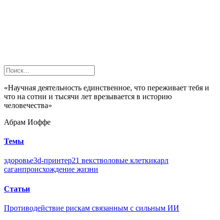
«Научная деятельность единственное, что переживает тебя и
что на сотни и тысячи лет врезывается в историю
человечества»
Абрам Иоффе
Темы
здоровье
3d-принтер
21 век
стволовые клетки
карл
саган
происхождение жизни
Статьи
Противодействие рискам связанным с сильным ИИ