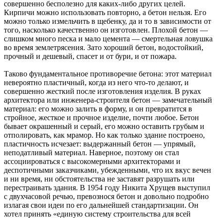
совершенно бесполезно для каких-либо других целей.
Кирпичи можно использовать повторно, а бетон нельзя. Его
можно только измельчить в щебенку, да и то в зависимости от
того, насколько качественно он изготовлен. Плохой бетон —
слишком много песка и мало цемента — смертельная ловушка
во время землетрясения. Зато хороший бетон, водостойкий,
прочный и дешевый, спасет и от бури, и от пожара.
Таково фундаментальное противоречие бетона: этот материал
невероятно пластичный, когда из него что-то делают, и
совершенно жесткий после изготовления изделия. В руках
архитектора или инженера-строителя бетон — замечательный
материал: его можно залить в форму, и он превратится в
стройное, жесткое и прочное изделие, почти любое. Бетон
бывает окрашенный и серый, его можно оставить грубым и
отполировать, как мрамор. Но как только здание построено,
пластичность исчезает: выдержанный бетон — упрямый,
неподатливый материал. Наверное, поэтому он стал
ассоциироваться с высокомерными архитекторами и
деспотичными заказчиками, убежденными, что их вкус вечен
и ни время, ни обстоятельства не заставят разрушать или
перестраивать здания. В 1954 году Никита Хрущев выступил
с двухчасовой речью, превознося бетон и довольно подробно
излагая свои идеи по его дальнейшей стандартизации. Он
хотел принять «единую систему строительства для всей