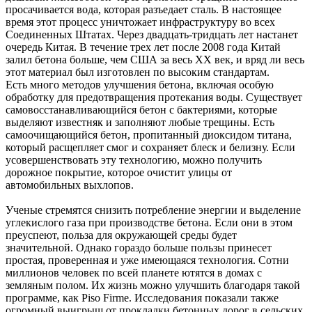
просачивается вода, которая разъедает сталь. В настоящее
время этот процесс уничтожает инфраструктуру во всех
Соединенных Штатах. Через двадцать-тридцать лет настанет
очередь Китая. В течение трех лет после 2008 года Китай
залил бетона больше, чем США за весь ХХ век, и вряд ли весь
этот материал был изготовлен по высоким стандартам.
Есть много методов улучшения бетона, включая особую
обработку для предотвращения протекания воды. Существует
самовосстанавливающийся бетон с бактериями, которые
выделяют известняк и заполняют любые трещины. Есть
самоочищающийся бетон, пропитанный диоксидом титана,
который расщепляет смог и сохраняет блеск и белизну. Если
усовершенствовать эту технологию, можно получить
дорожное покрытие, которое очистит улицы от
автомобильных выхлопов.
Ученые стремятся снизить потребление энергии и выделение
углекислого газа при производстве бетона. Если они в этом
преуспеют, польза для окружающей среды будет
значительной. Однако гораздо больше пользы принесет
простая, проверенная и уже имеющаяся технология. Сотни
миллионов человек по всей планете ютятся в домах с
земляным полом. Их жизнь можно улучшить благодаря такой
программе, как Piso Firme. Исследования показали также
огромный выигрыш от прокладки бетонных дорог в сельских