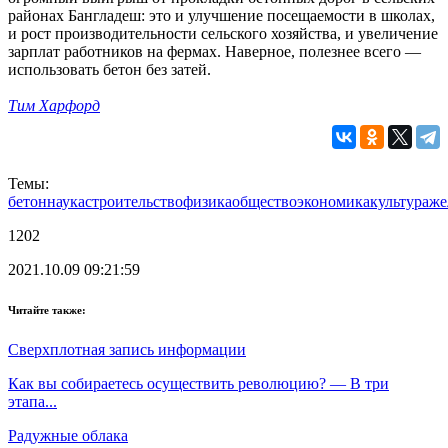
районах Бангладеш: это и улучшение посещаемости в школах,
и рост производительности сельского хозяйства, и увеличение
зарплат работников на фермах. Наверное, полезнее всего —
использовать бетон без затей.
Тим Харфорд
Темы:
бетон
наука
строительство
физика
общество
экономика
культура
же
1202
2021.10.09 09:21:59
Читайте также:
Cверхплотная запись информации
Как вы собираетесь осуществить революцию? — В три
этапа...
Радужные облака