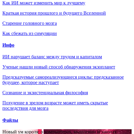
Как ИИ может изменить мир к лучшему
Краткая история прошлого и будущего Вселенной
Старение головного мозга
Как сбежать из симуляции
Инфо
ИИ нарушает баланс между трудом и капиталом
Ученые нашли новый способ обнаружения экзопланет
Предсказуемые самореализующиеся циклы: предсказанное
будущее, которое наступает
Сознание и экзистенциальная философия
Похудение в зрелом возрасте может иметь скрытые
последствия для мозга
Файлы
Новый ум короля: о компьютерах, мышлении и законах