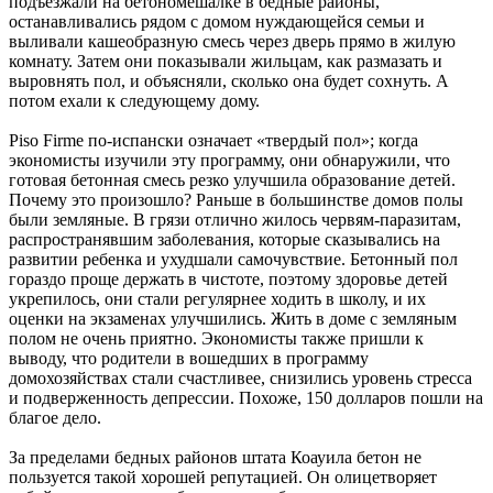
подъезжали на бетономешалке в бедные районы,
останавливались рядом с домом нуждающейся семьи и
выливали кашеобразную смесь через дверь прямо в жилую
комнату. Затем они показывали жильцам, как размазать и
выровнять пол, и объясняли, сколько она будет сохнуть. А
потом ехали к следующему дому.
Piso Firme по-испански означает «твердый пол»; когда
экономисты изучили эту программу, они обнаружили, что
готовая бетонная смесь резко улучшила образование детей.
Почему это произошло? Раньше в большинстве домов полы
были земляные. В грязи отлично жилось червям-паразитам,
распространявшим заболевания, которые сказывались на
развитии ребенка и ухудшали самочувствие. Бетонный пол
гораздо проще держать в чистоте, поэтому здоровье детей
укрепилось, они стали регулярнее ходить в школу, и их
оценки на экзаменах улучшились. Жить в доме с земляным
полом не очень приятно. Экономисты также пришли к
выводу, что родители в вошедших в программу
домохозяйствах стали счастливее, снизились уровень стресса
и подверженность депрессии. Похоже, 150 долларов пошли на
благое дело.
За пределами бедных районов штата Коауила бетон не
пользуется такой хорошей репутацией. Он олицетворяет