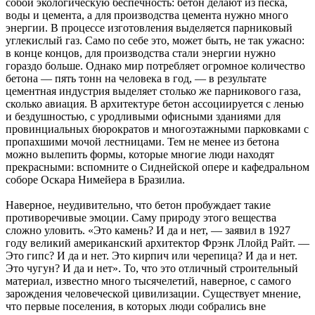
собой экологическую беспечность: бетон делают из песка,
воды и цемента, а для производства цемента нужно много
энергии. В процессе изготовления выделяется парниковый
углекислый газ. Само по себе это, может быть, не так ужасно:
в конце концов, для производства стали энергии нужно
гораздо больше. Однако мир потребляет огромное количество
бетона — пять тонн на человека в год, — в результате
цементная индустрия выделяет столько же парникового газа,
сколько авиация. В архитектуре бетон ассоциируется с ленью
и бездушностью, с уродливыми офисными зданиями для
провинциальных бюрократов и многоэтажными парковками с
пропахшими мочой лестницами. Тем не менее из бетона
можно вылепить формы, которые многие люди находят
прекрасными: вспомните о Сиднейской опере и кафедральном
соборе Оскара Нимейера в Бразилиа.
Наверное, неудивительно, что бетон пробуждает такие
противоречивые эмоции. Саму природу этого вещества
сложно уловить. «Это камень? И да и нет, — заявил в 1927
году великий американский архитектор Фрэнк Ллойд Райт. —
Это гипс? И да и нет. Это кирпич или черепица? И да и нет.
Это чугун? И да и нет». То, что это отличный строительный
материал, известно много тысячелетий, наверное, с самого
зарождения человеческой цивилизации. Существует мнение,
что первые поселения, в которых люди собрались вне