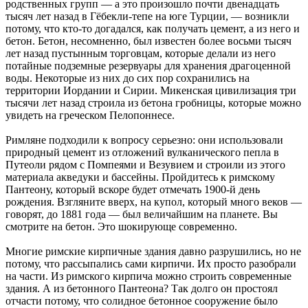
родственных групп — а это произошло почти двенадцать
тысяч лет назад в Гёбекли-тепе на юге Турции, — возникли
потому, что кто-то догадался, как получать цемент, а из него и
бетон. Бетон, несомненно, был известен более восьми тысяч
лет назад пустынным торговцам, которые делали из него
потайные подземные резервуары для хранения драгоценной
воды. Некоторые из них до сих пор сохранились на
территории Иордании и Сирии. Микенская цивилизация три
тысячи лет назад строила из бетона гробницы, которые можно
увидеть на греческом Пелопоннесе.
Римляне подходили к вопросу серьезно: они использовали
природный цемент из отложений вулканического пепла в
Путеоли рядом с Помпеями и Везувием и строили из этого
материала акведуки и бассейны. Пройдитесь к римскому
Пантеону, который вскоре будет отмечать 1900-й день
рождения. Взгляните вверх, на купол, который много веков —
говорят, до 1881 года — был величайшим на планете. Вы
смотрите на бетон. Это шокирующе современно.
Многие римские кирпичные здания давно разрушились, но не
потому, что рассыпались сами кирпичи. Их просто разобрали
на части. Из римского кирпича можно строить современные
здания. А из бетонного Пантеона? Так долго он простоял
отчасти потому, что солидное бетонное сооружение было