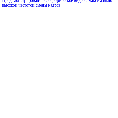
Продемонстрировано голографическое видео с максимально
высокой частотой смены кадров