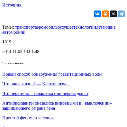
Источник
Темы:
транспорт
аэромобиль
будущее
технологии
летающие
автомобили
1819
2014.11.02 13:01:48
Читайте также:
Новый способ обнаружения гравитационных волн
Что наша жизнь? — Капитализм…
Что первично – галактика или черная дыра?
Антиоксиданты оказались виновными в «выключении»
защищающего от рака гена
Простой феномен человека