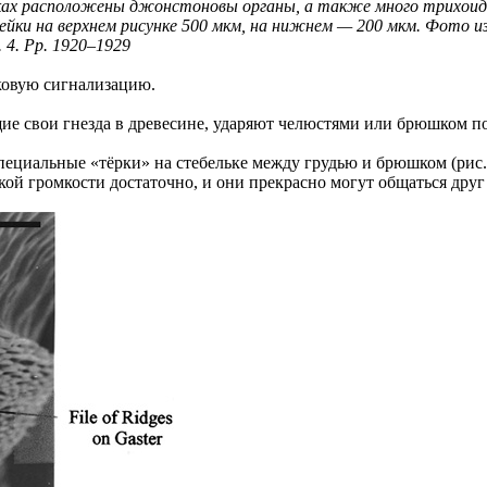
иках расположены джонстоновы органы, а также много трихоидн
 на верхнем рисунке 500 мкм, на нижнем — 200 мкм. Фото из стат
o. 4. Pp. 1920–1929
уковую сигнализацию.
 свои гнезда в древесине, ударяют челюстями или брюшком по с
ециальные «тёрки» на стебельке между грудью и брюшком (рис. 
кой громкости достаточно, и они прекрасно могут общаться друг