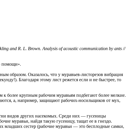
 and R. L. Brown. Analysis of acoustic communication by ants //
о помощи».
нным образом. Оказалось, что у муравьев-листорезов вибрация
кунду!). Благодаря этому лист режется если и не быстрее, то
этом к более крупным рабочим муравьям подбегают более мелкие.
таются, а, например, защищают рабочих-носильщиков от мух,
отни видов других насекомых. Среди них — гусеницы
очие муравьи, найдя такую гусеницу, тащат ее в гнездо.
ых младших сестер (рабочие муравьи — это бесплодные самки,