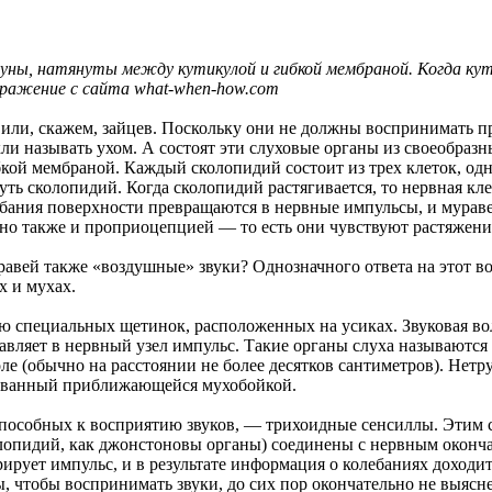
руны, натянуты между кутикулой и гибкой мембраной. Когда кут
бражение с сайта what-when-how.com
или, скажем, зайцев. Поскольку они не должны воспринимать пр
и называть ухом. А состоят эти слуховые органы из своеобраз
кой мембраной. Каждый сколопидий состоит из трех клеток, одн
януть сколопидий. Когда сколопидий растягивается, то нервная к
ебания поверхности превращаются в нервные импульсы, и мура
 но также и проприоцепцией — то есть они чувствуют растяжени
авей также «воздушные» звуки? Однозначного ответа на этот во
х и мухах.
 специальных щетинок, расположенных на усиках. Звуковая вол
равляет в нервный узел импульс. Такие органы слуха называют
е (обычно на расстоянии не более десятков сантиметров). Нетру
вызванный приближающейся мухобойкой.
, способных к восприятию звуков, — трихоидные сенсиллы. Эти
лопидий, как джонстоновы органы) соединены с нервным окончани
ирует импульс, и в результате информация о колебаниях доходит
, чтобы воспринимать звуки, до сих пор окончательно не выясн