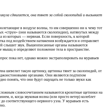
икула сдвигается, она тянет за собой сколопидий и вызывает
олетающие в воздухе волны, то им совершенно ни к чему тот
ных «струн» (они называются сколопидии), натянутых между
а из которых — нервная. Если поверхность, к которой
летка под воздействием натяжения возбуждается и отправляет
вей слышит звук. Вышеописанные органы называются
е мышц и определяют положение тела в пространстве.
прос пока нет, однако можно экстраполировать на муравьев
на шевелит такую щетинку, щетинка тянет за сколопидий, от
ся джонстоновыми органами. Они являются подтипом
дно понять, что они будут ощущать не только звуки как
м сложным словосочетанием называются крохотные щетинки на
ем, и, когда звуковая волна (или просто ветер) колеблет
 до соответствующего нервного узла. У муравьев есть
ено.