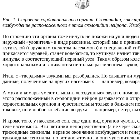
Рис. 1. Строение хордотонального органа. Сколопидии, как ст
возбуждение расположенного в этом сколопидии нейрона. Изо
По строению эти органы тоже ничуть не похожи на уши людей 
наружный «уловитель» в виде раковины, который мы и привыкл
кутикулой (наружным скелетом насекомого) и специальной гиб
прикасается муравей, станет колебаться, то кутикула начнет т
импульс в соответствующий нервный узел. Таким образом кол
хордотональными и занимаются не только различением звуков,
Итак, с «твердыми» звуками мы разобрались. Но слышит ли мур
данные, полученные на других насекомых — например, комара
А мухи и комары умеют слышать «воздушные» звуки с помощью
этого расположенный в сколопидии нейрон разряжается и отп
хордотональных органов и чувствительны только в ближнем пол
таковые, но и любое колебание воздуха — например, ветер, 
И кроме того, у насекомых есть еще один вид органов чувств
теле насекомого. Эти щетинки непосредственно (а не через ско
трихоидные сенсиллы, нервное окончание возбуждается и генер
трихоидные сенсиллы, но вот достаточно ли они чувствительны