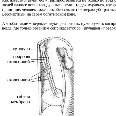
Как известно, звуки могут распространяться не только по возду
людей важнее всего «воздушные» звуки, то для муравьев, кото
принципе, человек тоже способен слышать «твердосубстратные
Бессмертный на своем богатырском коне.)
А чтобы такие «твердые» звуки распознать, нужно уметь восп
везде, где только организм соприкасается со «звучащей» поверх