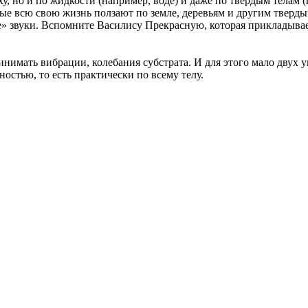
ху, но и по жидкости (например, воде) и даже по твердым телам (
рые всю свою жизнь ползают по земле, деревьям и другим тверд
» звуки. Вспомните Василису Прекрасную, которая прикладывает
ринимать вибрации, колебания субстрата. И для этого мало дву
ностью, то есть практически по всему телу.