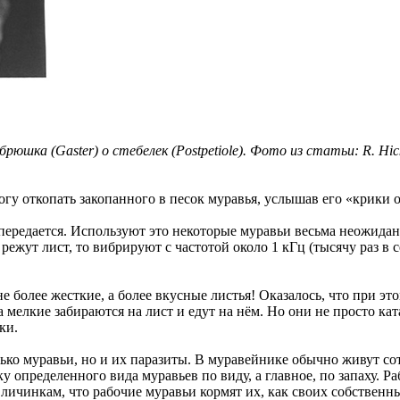
ка (Gaster) о стебелек (Postpetiole). Фото из статьи: R. Hickling
могу откопать закопанного в песок муравья, услышав его «крики 
е передается. Используют это некоторые муравьи весьма неожида
жут лист, то вибрируют с частотой около 1 кГц (тысячу раз в се
не более жесткие, а более вкусные листья! Оказалось, что при 
мелкие забираются на лист и едут на нём. Но они не просто ка
ки.
лько муравьи, но и их паразиты. В муравейнике обычно живут с
определенного вида муравьев по виду, а главное, по запаху. Раб
ичинкам, что рабочие муравьи кормят их, как своих собственн