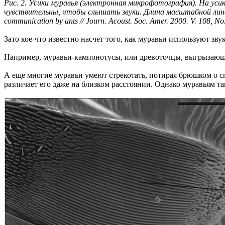
Рис. 2. Усики муравья (электронная микрофотография). На ус
чувствительны, чтобы слышать звуки. Длина масштабной линейки
communication by ants // Journ. Acoust. Soc. Amer. 2000. V. 108, N
Зато кое-что известно насчет того, как муравьи используют зв
Например, муравьи-кампонотусы, или древоточцы, выгрызающие
А еще многие муравьи умеют стрекотать, потирая брюшком о сп
различает его даже на близком расстоянии. Однако муравьям та