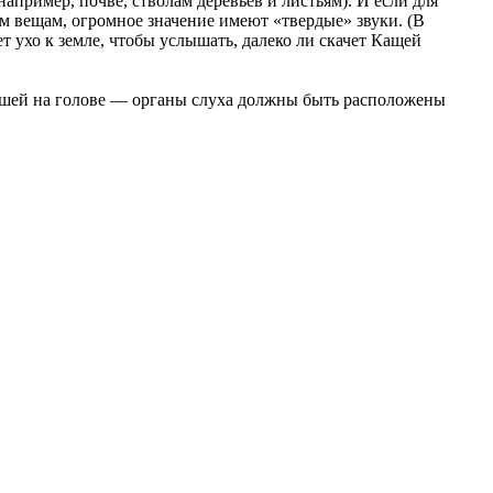
например, почве, стволам деревьев и листьям). И если для
ым вещам, огромное значение имеют «твердые» звуки. (В
 ухо к земле, чтобы услышать, далеко ли скачет Кащей
х ушей на голове — органы слуха должны быть расположены