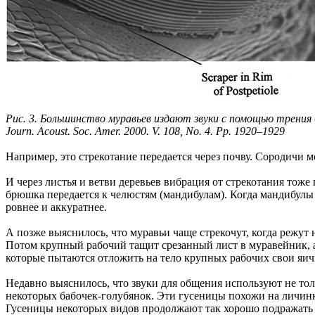
Рис. 3. Большинство муравьев издают звуки с помощью трения брюш
Journ. Acoust. Soc. Amer. 2000. V. 108, No. 4. Pp. 1920–1929
Например, это стрекотание передается через почву. Сородичи 
И через листья и ветви деревьев вибрация от стрекотания тож
брюшка передается к челюстям (мандибулам). Когда мандибулы ре
ровнее и аккуратнее.
А позже выяснилось, что муравьи чаще стрекочут, когда режут 
Потом крупный рабочий тащит срезанный лист в муравейник, а 
которые пытаются отложить на тело крупных рабочих свои яич
Недавно выяснилось, что звуки для общения используют не то
некоторых бабочек-голубянок. Эти гусеницы похожи на личинку 
Гусеницы некоторых видов продолжают так хорошо подражать л