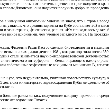
 низкую токсичность и относительна дешева в производстве и х
 словам Джонсона, они надеются получить добро на проведение
ехов в иммунной онкологии? Многие не знают, что Остров Свобо
гда узнаешь, что средняя зарплата на Кубе составляет 20$ в ме
ни в этих странах, фактически, равная. «Им приходилось делат
более инновационными, чем ученым западного мира. На протяже
окады, Фидель и Рауль Кастро сделали биотехнологии и медици
ле вспышки лихорадки денге в 1981, которая поразила почти 35
ения стали заниматься научно-исследовательской деятельность
 синтетического интерферона — белка, играющего важную роль 
дали собственные эффективные вакцины от менингита B, гепати
и на Кубе, что неудивительно, учитывая повсеместную культуру 
 лет, пока министерство здравоохранения Кубы не сделало ее о
есплатно.
что больные раком легких, получившие вакцину, прожили, в сред
еские исследования Cimavax.
вероятнее всего, излечить рак невозможно, во всяком случае, н