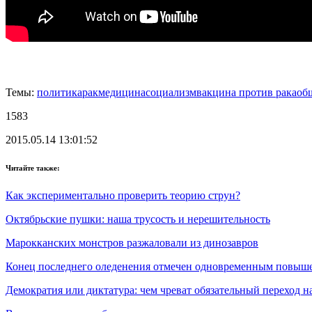
Темы:
политика
рак
медицина
социализм
вакцина против рака
об
1583
2015.05.14 13:01:52
Читайте также:
Как экспериментально проверить теорию струн?
Октябрьские пушки: наша трусость и нерешительность
Марокканских монстров разжаловали из динозавров
Конец последнего оледенения отмечен одновременным повыше
Демократия или диктатура: чем чреват обязательный переход н