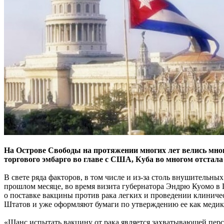
На Острове Свободы на протяжении многих лет велись мног
торгового эмбарго во главе с США, Куба во многом отстала 
В свете ряда факторов, в том числе и из-за столь внушительн
прошлом месяце, во время визита губернатора Эндрю Куомо в 
о поставке вакцины против рака легких и проведении клинич
Штатов и уже оформляют бумаги по утверждению ее как медик
«Шанс испытать вакцину от рака является захватывающей пер