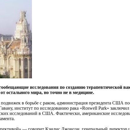
ообещающие исследования по созданию терапевтической вакц
от остального мира, но точно не в медицине.
ых подвижек в борьбе с раком, администрация президента США п
Гавану, институт по исследованию рака «Roswell Park» заключ
еских исследований в США. Фактически, американские исследо
амента.
спективой» — говорит Кэндис Джонсон, генеральный директор це