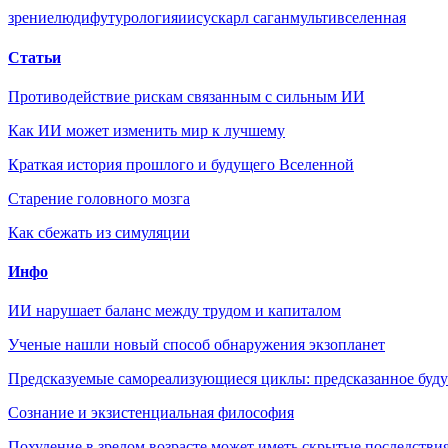
зрение
люди
футурология
иисус
карл саган
мультивселенная
Статьи
Противодействие рискам связанным с сильным ИИ
Как ИИ может изменить мир к лучшему
Краткая история прошлого и будущего Вселенной
Старение головного мозга
Как сбежать из симуляции
Инфо
ИИ нарушает баланс между трудом и капиталом
Ученые нашли новый способ обнаружения экзопланет
Предсказуемые самореализующиеся циклы: предсказанное будущ
Сознание и экзистенциальная философия
Похудение в зрелом возрасте может иметь скрытые последствия