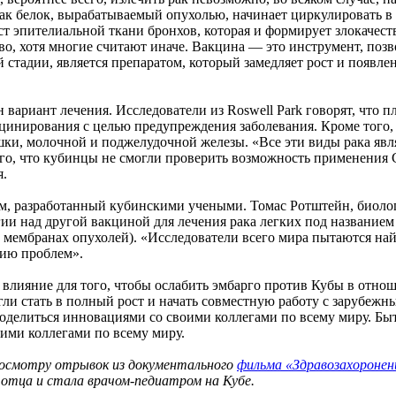
 как белок, вырабатываемый опухолью, начинает циркулировать в
 эпителиальной ткани бронхов, которая и формирует злокачеств
ство, хотя многие считают иначе. Вакцина — это инструмент, п
 стадии, является препаратом, который замедляет рост и появле
 вариант лечения. Исследователи из Roswell Park говорят, что
акцинирования с целью предупреждения заболевания. Кроме того
 кишки, молочной и поджелудочной железы. «Все эти виды рака
го, что кубинцы не смогли проверить возможность применения 
я.
м, разработанный кубинскими учеными. Томас Ротштейн, биоло
ии над другой вакциной для лечения рака легких под название
 мембранах опухолей). «Исследователи всего мира пытаются на
нию проблем».
влияние для того, чтобы ослабить эмбарго против Кубы в отно
гли стать в полный рост и начать совместную работу с зарубежны
делиться инновациями со своими коллегами по всему миру. Быть
оими коллегами по всему миру.
росмотру отрывок из документального
фильма «Здравозахоронен
 отца и стала врачом-педиатром на Кубе.