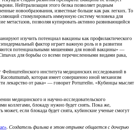
 крови. Нейтрализация этого белка позволяет родным
енные новообразования, известные больше как рак легких. То
озволяющий стимулировать иммунную систему человека для
ние метастазов, позволяя купировать активно развивающийся
 планируют изучить потенциал вакцины как профилактического
, эпидермальный фактор играет важную роль и в развитии
 являются потенциальными мишенями для новой вакцины» —
Cimavax для борьбы со всеми перечисленными видами рака,
г Фейнштейнского института медицинских исследований в
м Racotumumab, которая имеет совершенно иной механизм
йти лекарство от рака» — говорит Ротштейн. «Кубинцы мыслят
шении медицинского и научно-исследовательского
ми коллегами, блокаду нужно будет снять. Пока же,
 может, если блокада будет снята, кубинские ученые смогут
ие»
. Создатель фильма в этом отрывке общается с дочерью