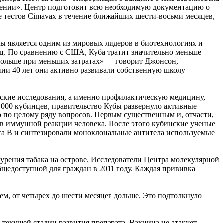
ранении». Центр подготовит всю необходимую документацию о
 тестов Cimavax в течение ближайших шести-восьми месяцев,
ды является одним из мировых лидеров в биотехнологиях и
сяц. По сравнению с США, Куба тратит значительно меньше
ь больше при меньших затратах» — говорит Джонсон, —
нии 40 лет они активно развивали собственную школу
нские исследования, а именно профилактическую медицину,
0 000 кубинцев, правительство Кубы развернуло активные
ю по целому ряду вопросов. Первым существенным и, отчасти,
в иммунной реакции человека. После этого кубинские ученые
та B и синтезировали моноклональные антитела используемые
курения табака на острове. Исследователи Центра молекулярной
бщедоступной для граждан в 2011 году. Каждая прививка
нем, от четырех до шести месяцев дольше. Это подтолкнуло
а текущей стадии развития препарата. Вакцина не атакует