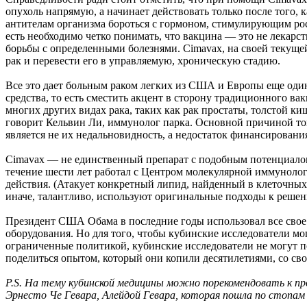
опухоль напрямую, а начинает действовать только после того,
антителам организма бороться с гормоном, стимулирующим рост
есть необходимо четко понимать, что вакцина — это не лекар
борьбы с определенными болезнями. Cimavax, на своей текущей
рак и перевести его в управляемую, хроническую стадию.
Все это дает больным раком легких из США и Европы еще один
средства, то есть сместить акцент в сторону традиционного в
многих других видах рака, таких как рак простаты, толстой
говорит Кельвин Ли, иммунолог парка. Основной причиной то
является не их недальновидность, а недостаток финансировани
Cimavax — не единственный препарат с подобным потенциало
течение шести лет работал с Центром молекулярной иммунолог
действия. (Атакует конкретный липид, найденный в клеточных
иначе, талантливо, используют оригинальные подходы к реше
Президент США Обама в последние годы использовал все свое 
оборудования. Но для того, чтобы кубинские исследователи мо
ограниченные политикой, кубинские исследователи не могут по
поделиться опытом, который они копили десятилетиями, со св
P.S. На тему кубинской медицины можно порекомендовать к п
Эрнесто Че Гевара, Алейдой Гевара, которая пошла по стопам