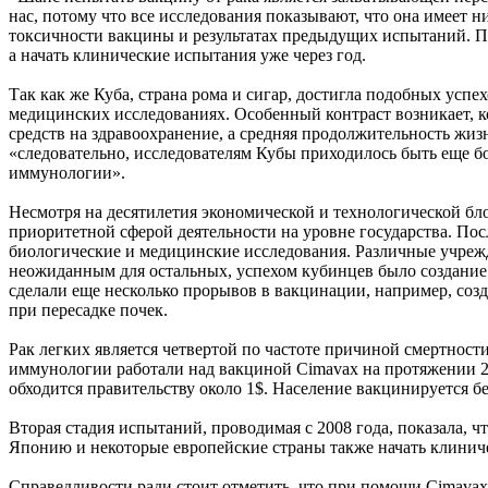
нас, потому что все исследования показывают, что она имеет
токсичности вакцины и результатах предыдущих испытаний. По
а начать клинические испытания уже через год.
Так как же Куба, страна рома и сигар, достигла подобных усп
медицинских исследованиях. Особенный контраст возникает, ко
средств на здравоохранение, а средняя продолжительность жиз
«следовательно, исследователям Кубы приходилось быть еще 
иммунологии».
Несмотря на десятилетия экономической и технологической бл
приоритетной сферой деятельности на уровне государства. Пос
биологические и медицинские исследования. Различные учрежд
неожиданным для остальных, успехом кубинцев было создание
сделали еще несколько прорывов в вакцинации, например, соз
при пересадке почек.
Рак легких является четвертой по частоте причиной смертност
иммунологии работали над вакциной Cimavax на протяжении 25
обходится правительству около 1$. Население вакцинируется б
Вторая стадия испытаний, проводимая с 2008 года, показала, 
Японию и некоторые европейские страны также начать клинич
Справедливости ради стоит отметить, что при помощи Cimavax, 