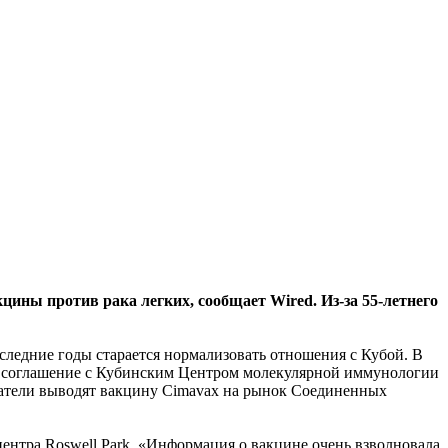
ины против рака легких, сообщает Wired. Из-за 55-летнего
оследние годы старается нормализовать отношения с Кубой. В
ил соглашение с Кубинским Центром молекулярной иммунологии
ватели выводят вакцину Cimavax на рынок Соединенных
нтра Roswell Park. «Информация о вакцине очень взволновала