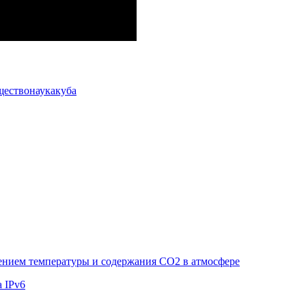
щество
наука
куба
нием температуры и содержания CO2 в атмосфере
а IPv6