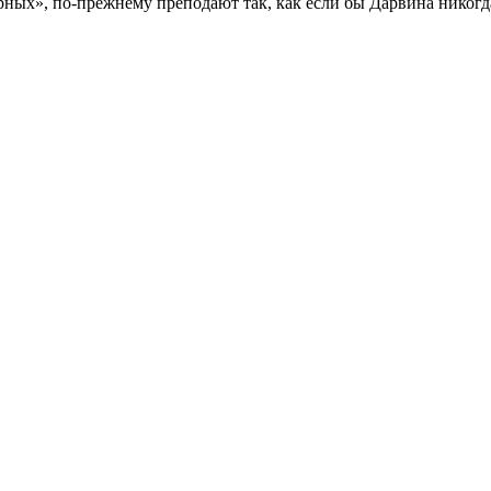
ых», по-прежнему преподают так, как если бы Дарвина никогда