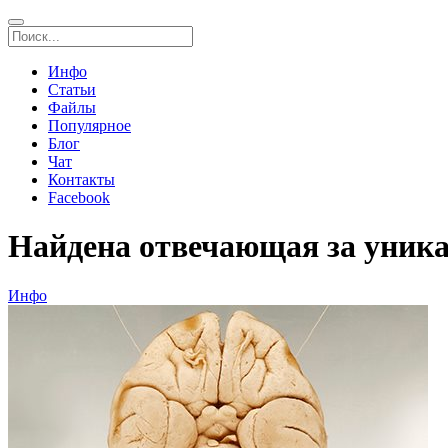
Инфо
Статьи
Файлы
Популярное
Блог
Чат
Контакты
Facebook
Найдена отвечающая за уника
Инфо