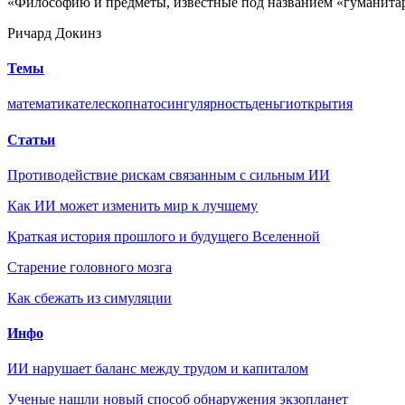
«Философию и предметы, известные под названием «гуманитарн
Ричард Докинз
Темы
математика
телескоп
нато
сингулярность
деньги
открытия
Статьи
Противодействие рискам связанным с сильным ИИ
Как ИИ может изменить мир к лучшему
Краткая история прошлого и будущего Вселенной
Старение головного мозга
Как сбежать из симуляции
Инфо
ИИ нарушает баланс между трудом и капиталом
Ученые нашли новый способ обнаружения экзопланет