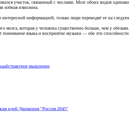
овался участок, связанный с числами. Мозг обоих видов одинако
яя лобная извилина.
то интересной информацией, только люди переводят ее на следу
о мозга, которая у человека существенно больше, чем у обезьян
ют понимание языка и восприятие музыки — обе эти способност
ка
абстрактное мышление
кам идей Движения "Россия 2045"