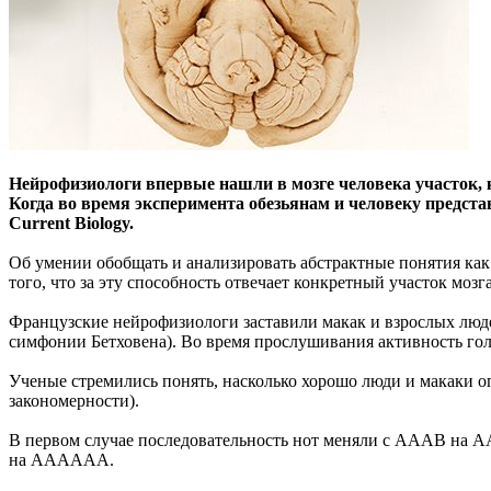
Нейрофизиологи впервые нашли в мозге человека участок, к
Когда во время эксперимента обезьянам и человеку предста
Current Biology.
Об умении обобщать и анализировать абстрактные понятия как 
того, что за эту способность отвечает конкретный участок мозга
Французские нейрофизиологи заставили макак и взрослых люде
симфонии Бетховена). Во время прослушивания активность го
Ученые стремились понять, насколько хорошо люди и макаки оп
закономерности).
В первом случае последовательность нот меняли с АААB на 
на AAAAAA.