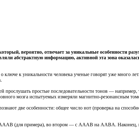
оторый, вероятно, отвечает за уникальные особенности разу
вляли абстрактную информацию, активной эта зона оказалась
о ключе к уникальности человека ученые говорят уже много лет
.
й прослушать простые последовательности тонов — например, т
ловного мозга испытуемых измеряли магнитно-резонансным том
ознают две особенности: общее число нот (проверка на способно
AAAAB (для примера), во втором — с AAAB на AABA. Наконец, 