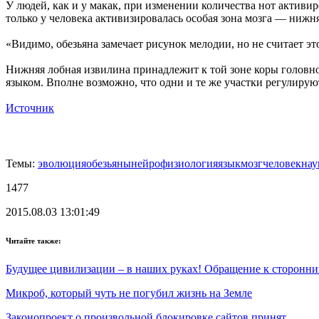
У людей, как и у макак, при изменении количества нот активир
только у человека активизировалась особая зона мозга — нижн
«Видимо, обезьяна замечает рисунок мелодии, но не считает э
Нижняя лобная извилина принадлежит к той зоне коры головног
языком. Вполне возможно, что одни и те же участки регулиру
Источник
Темы:
эволюция
обезьяны
нейрофизиология
язык
мозг
человек
нау
1477
2015.08.03 13:01:49
Читайте также:
Будущее цивилизации – в наших руках! Обращение к сторонни
Микроб, который чуть не погубил жизнь на Земле
Законопроект о произвольной блокировке сайтов принят