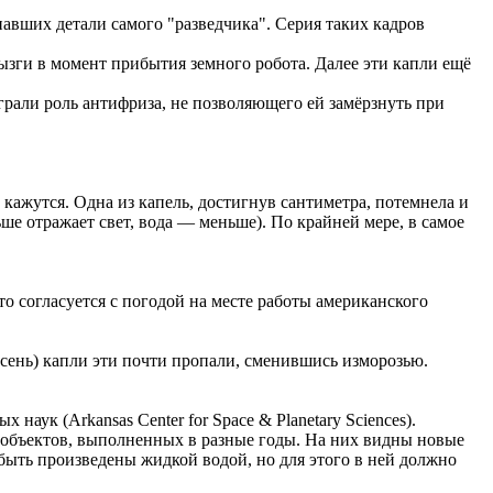
авших детали самого "разведчика". Серия таких кадров
рызги в момент прибытия земного робота. Далее эти капли ещё
грали роль антифриза, не позволяющего ей замёрзнуть при
 кажутся. Одна из капель, достигнув сантиметра, потемнела и
ше отражает свет, вода — меньше). По крайней мере, в самое
о согласуется с погодой на месте работы американского
осень) капли эти почти пропали, сменившись изморозью.
аук (Arkansas Center for Space & Planetary Sciences).
же объектов, выполненных в разные годы. На них видны новые
 быть произведены жидкой водой, но для этого в ней должно