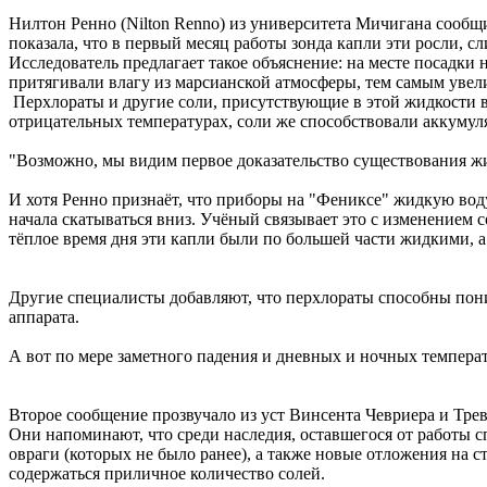
Нилтон Ренно (Nilton Renno) из университета Мичигана сообщи
показала, что в первый месяц работы зонда капли эти росли, сл
Исследователь предлагает такое объяснение: на месте посадки 
притягивали влагу из марсианской атмосферы, тем самым увел
Перхлораты и другие соли, присутствующие в этой жидкости в 
отрицательных температурах, соли же способствовали аккумул
"Возможно, мы видим первое доказательство существования ж
И хотя Ренно признаёт, что приборы на "Фениксе" жидкую воду
начала скатываться вниз. Учёный связывает это с изменением 
тёплое время дня эти капли были по большей части жидкими, а
Другие специалисты добавляют, что перхлораты способны пониз
аппарата.
А вот по мере заметного падения и дневных и ночных темпера
Второе сообщение прозвучало из уст Винсента Чевриера и Тревис
Они напоминают, что среди наследия, оставшегося от работы с
овраги (которых не было ранее), а также новые отложения на с
содержаться приличное количество солей.