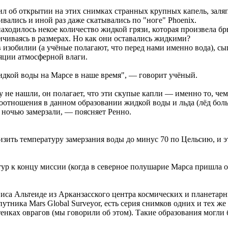
л об открытии на этих снимках странных крупных капель, заляп
ивались и иной раз даже скатывались по "ноге" Phoenix.
находилось некое количество жидкой грязи, которая произвела б
ичиваясь в размерах. Но как они оставались жидкими?
изобилии (а учёные полагают, что перед нами именно вода), сы
яции атмосферной влаги.
идкой воды на Марсе в наше время", — говорит учёный.
 не нашли, он полагает, что эти скупые капли — именно то, чем
соотношения в данном образовании жидкой воды и льда (лёд боль
 ночью замерзали, — поясняет Ренно.
ить температуру замерзания воды до минус 70 по Цельсию, и эт
тур к концу миссии (когда в северное полушарие Марса пришла 
а Альтеиде из Арканзасского центра космических и планетарных н
путника Mars Global Surveyor, есть серия снимков одних и тех 
тенках оврагов (мы говорили об этом). Такие образования могли