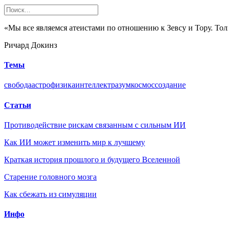
«Мы все являемся атеистами по отношению к Зевсу и Тору. Тол
Ричард Докинз
Темы
свобода
астрофизика
интеллект
разум
космос
создание
Статьи
Противодействие рискам связанным с сильным ИИ
Как ИИ может изменить мир к лучшему
Краткая история прошлого и будущего Вселенной
Старение головного мозга
Как сбежать из симуляции
Инфо