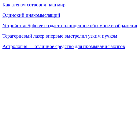
Как атеизм сотворил наш мир
Одинокий инакомыслящий
Устройство Spheree создает полноценное объемное изображение
Терагерцевый лазер впервые выстрелил узким пучком
Астрология — отличное средство для промывания мозгов