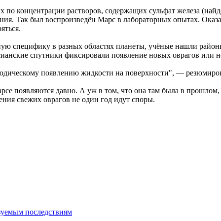
х по концентрации растворов, содержащих сульфат железа (най
ния. Так был воспроизведён Марс в лабораторных опытах. Оказал
яться.
 специфику в разных областях планеты, учёные нашли районы,
рсианские спутники фиксировали появление новых оврагов или н
риодическому появлению жидкости на поверхности", — резюмиро
се появляются давно. А уж в том, что она там была в прошлом,
ия свежих оврагов не один год идут споры.
зуемым последствиям