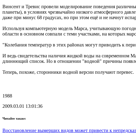
Винсент и Тревис провели моделирование поведения различны
планеты), в условиях чрезвычайно низкого атмосферного давле
даже при минус 68 градусах, но при этом ещё и не начнут испар
Используя компьютерную модель Марса, учитывающую погодную
области в основном совпали с теми участками, на которых ма
"Колебания температур в этих районах могут приводить к пе
И ведь свидетельства наличия жидкой воды на современном Мар
длиннющий список. Но в отношении "водной" причины появлен
Теперь, похоже, сторонники водной версии получают перевес.
1988
2009.03.01 13:01:36
Читайте также:
Восстановление вымерших видов может привести к непредска