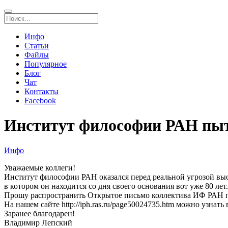
Инфо
Статьи
Файлы
Популярное
Блог
Чат
Контакты
Facebook
Институт философии РАН пыт
Инфо
Уважаемые коллеги!
Институт философии РАН оказался перед реальной угрозой высе
в котором он находится со дня своего основания вот уже 80 лет.
Прошу распространить Открытое письмо коллектива ИФ РАН 
На нашем сайте http://iph.ras.ru/page50024735.htm можно узнат
Заранее благодарен!
Владимир Лепский