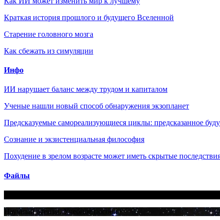
Как ИИ может изменить мир к лучшему
Краткая история прошлого и будущего Вселенной
Старение головного мозга
Как сбежать из симуляции
Инфо
ИИ нарушает баланс между трудом и капиталом
Ученые нашли новый способ обнаружения экзопланет
Предсказуемые самореализующиеся циклы: предсказанное будущ
Сознание и экзистенциальная философия
Похудение в зрелом возрасте может иметь скрытые последствия
Файлы
Бог не любовь: Как религия все отравляет
Научный атеизм. Учебное пособие