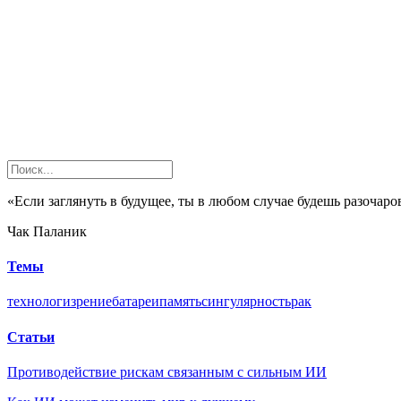
«Если заглянуть в будущее, ты в любом случае будешь разочаро
Чак Паланик
Темы
технологи
зрение
батареи
память
сингулярность
рак
Статьи
Противодействие рискам связанным с сильным ИИ