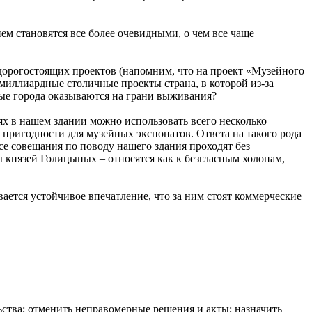
ем становятся все более очевидными, о чем все чаще
дорогостоящих проектов (напомним, что на проект «Музейного
 миллиардные столичные проекты страна, в которой из-за
ые города оказываются на грани выживания?
ях в нашем здании можно использовать всего несколько
пригодности для музейных экспонатов. Ответа на такого рода
се совещания по поводу нашего здания проходят без
 князей Голицыных – относятся как к безгласным холопам,
ается устойчивое впечатление, что за ним стоят коммерческие
ства; отменить неправомерные решения и акты; назначить