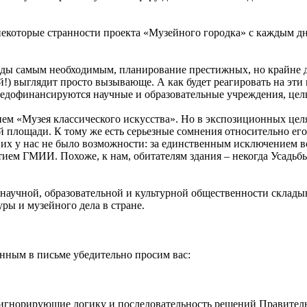
некоторые странности проекта «Музейного городка» с каждым дн
ходы самым необходимым, планирование престижных, но крайне 
й!) выглядит просто вызывающе. А как будет реагировать на эти
 недофинансируются научные и образовательные учреждения, цел
нем «Музея классического искусства». Но в экспозиционных цел
лощади. К тому же есть серьезные сомнения относительно его 
 их у нас не было возможности: за единственным исключением в
ием ГМИИ. Похоже, к нам, обитателям здания – некогда Усадьбы
научной, образовательной и культурной общественности складыв
ры и музейного дела в стране.
енным в письме убедительно просим вас:
 игнорирующие логику и последовательность решений Правитель