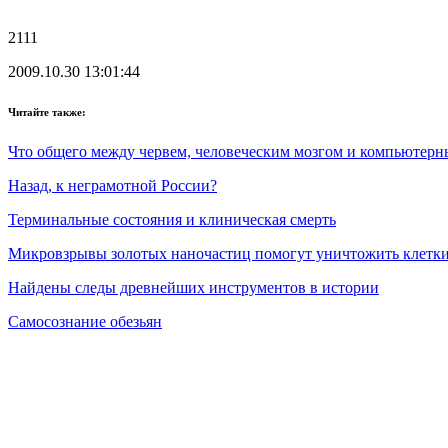
2111
2009.10.30 13:01:44
Читайте также:
Что общего между червем, человеческим мозгом и компьютер
Назад, к неграмотной России?
Терминальные состояния и клиническая смерть
Микровзрывы золотых наночастиц помогут уничтожить клетки
Найдены следы древнейших инструментов в истории
Самосознание обезьян