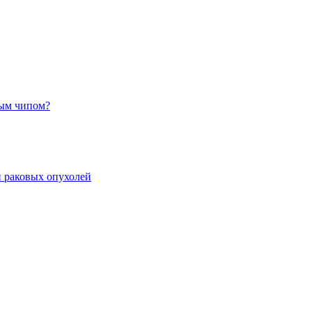
ным чипом?
 раковых опухолей