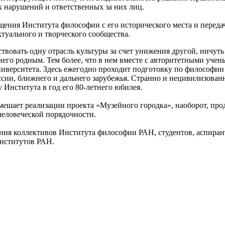
 нарушений и ответственных за них лиц.
ения Института философии с его исторического места и передач
туального и творческого сообщества.
ьствовать одну отрасль культуры за счет унижения другой, ничу
него родным. Тем более, что в нем вместе с авторитетными уч
ниверситета. Здесь ежегодно проходит подготовку по философии
ии, ближнего и дальнего зарубежья. Странно и нецивилизованн
у Института в год его 80-летнего юбилея.
омешает реализации проекта «Музейного городка», наоборот, пр
человеческой порядочности.
ния коллективов Института философии РАН, студентов, аспиран
институтов РАН.