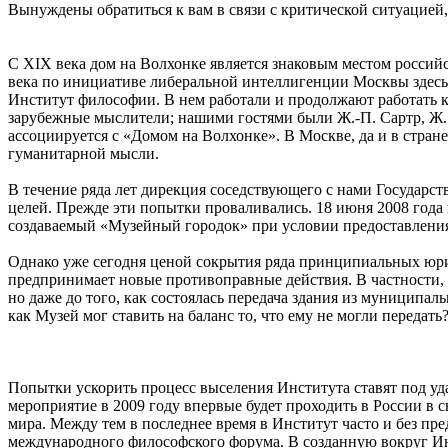
Вынуждены обратиться к вам в связи с критической ситуацией,
С XIX века дом на Волхонке является знаковым местом россий
века по инициативе либеральной интеллигенции Москвы здесь 
Институт философии. В нем работали и продолжают работать 
зарубежные мыслители; нашими гостями были Ж.-П. Сартр, Ж. 
ассоциируется с «Домом на Волхонке». В Москве, да и в стране
гуманитарной мысли.
В течение ряда лет дирекция соседствующего с нами Государс
целей. Прежде эти попытки проваливались. 18 июня 2008 год
создаваемый «Музейный городок» при условии предоставления
Однако уже сегодня ценой сокрытия ряда принципиальных юрид
предпринимает новые противоправные действия. В частности, 
но даже до того, как состоялась передача здания из муниципал
как Музей мог ставить на баланс то, что ему не могли передать
Попытки ускорить процесс выселения Института ставят под у
мероприятие в 2009 году впервые будет проходить в России в
мира. Между тем в последнее время в Институт часто и без пр
международного философского форума. В созданную вокруг Инс