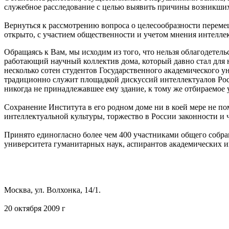
служебное расследование с целью выявить причины возникших
Вернуться к рассмотрению вопроса о целесообразности перемещ
открыто, с участием общественности и учетом мнения интеллек
Обращаясь к Вам, мы исходим из того, что нельзя облагодетел
работающий научный коллектив дома, который давно стал для 
несколько сотен студентов Государственного академического у
традиционно служит площадкой дискуссий интеллектуалов Росс
никогда не принадлежавшее ему здание, к тому же отбираемое 
Сохранение Института в его родном доме ни в коей мере не п
интеллектуальной культуры, торжество в России законности и 
Принято единогласно более чем 400 участниками общего собра
университета гуманитарных наук, аспирантов академических 
Москва, ул. Волхонка, 14/1.
20 октября 2009 г