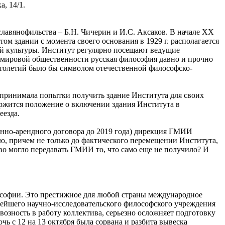
, 14/1.
славянофильства – Б.Н. Чичерин и И.С. Аксаков. В начале ХХ
м здании с момента своего основания в 1929 г. располагается
й культуры. Институт регулярно посещают ведущие
и мировой общественности русская философия давно и прочно
а столетий было бы символом отечественной философско-
дпринимала попытки получить здание Института для своих
ержится положение о включении здания Института в
еезда.
анно-арендного договора до 2019 года) дирекция ГМИИ
ю, причем не только до фактического перемещении Института,
тво могло передавать ГМИИ то, что само еще не получило? И
лософии. Это престижное для любой страны международное
пнейшего научно-исследовательского философского учреждения
озность в работу коллектива, серьезно осложняет подготовку
 с 12 на 13 октября была сорвана и разбита вывеска