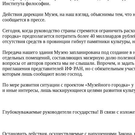
Института философии.
Действия дирекции Музея, на наш взгляд, объяснимы тем, что 
сообщается в прессе.
Сегодня, когда руководство страны стремится ограничить рас
городка» предполагается потратить более 40 миллиардов рубле
отсутствия средств в провинции гибнут памятники культуры,
Передача нашего здания Музею запланирована под создание в 
отдельных помещений, составляющих мизерную долю полезной п
вопросы от авторов проекта мы не слышали. Впрочем, и задать
приглашения представителей ИФ РАН, но с обязательным участ
которым лишь сообщают волю господ.
По мере развития ситуации с проектом «Музейного городка» у 
и иные интересы, лишь маскирующиеся целями развития культу
Глубокоуважаемые руководители государства! В связи с излож
Остановить действия, осуществляемые с нарушениями Закона,