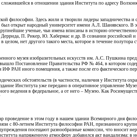
 сложившейся в отношении здания Института по адресу Волхонка
ской философии. Здесь жили и творили лидеры западничества и 
был открыт народный университет имени А.Л. Шанявского. В это
крупнейшие ученые, чьи имена вписаны в историю отечественно
Деррида, П. Рикер, Ю. Хабермас и др. В сознании российской 
 в целом, нет другого такого места, которое в течение полутор
твенного музея изобразительных искусств им. А.С. Пушкина пре
а вышло Постановление Правительства РФ № 464, в котором сод
 ИФ РАН иного помещения, а также после его фактического пер
ических обстоятельств (в частности, наличия у Института охр
здание Института уже передано в оперативное управление Музе
ьного ведения в федеральное, а от него – Музею. Как Росимущес
?
дар проведение в этом году в нашем здании Всемирного дня фи
 связи с 80-летием Института философии РАН, признанного кру
едупреждения посещают разнообразные комиссии, что вносит нерв
титута напряженную атмосферу добавился акт вандализма: в ночь