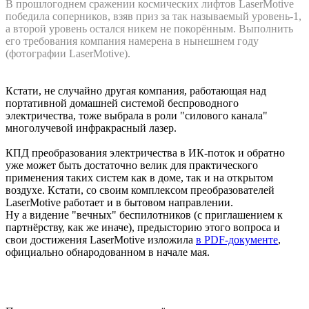
В прошлогоднем сражении космических лифтов LaserMotive
победила соперников, взяв приз за так называемый уровень-1,
а второй уровень остался никем не покорённым. Выполнить
его требования компания намерена в нынешнем году
(фотографии LaserMotive).
Кстати, не случайно другая компания, работающая над
портативной домашней системой беспроводного
электричества, тоже выбрала в роли "силового канала"
многолучевой инфракрасный лазер.
КПД преобразования электричества в ИК-поток и обратно
уже может быть достаточно велик для практического
применения таких систем как в доме, так и на открытом
воздухе. Кстати, со своим комплексом преобразователей
LaserMotive работает и в бытовом направлении.
Ну а видение "вечных" беспилотников (с приглашением к
партнёрству, как же иначе), предысторию этого вопроса и
свои достижения LaserMotive изложила
в PDF-документе
,
официально обнародованном в начале мая.