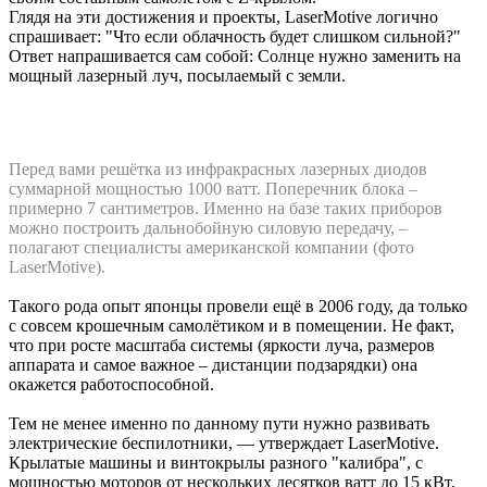
Глядя на эти достижения и проекты, LaserMotive логично
спрашивает: "Что если облачность будет слишком сильной?"
Ответ напрашивается сам собой: Солнце нужно заменить на
мощный лазерный луч, посылаемый с земли.
Перед вами решётка из инфракрасных лазерных диодов
суммарной мощностью 1000 ватт. Поперечник блока –
примерно 7 сантиметров. Именно на базе таких приборов
можно построить дальнобойную силовую передачу, –
полагают специалисты американской компании (фото
LaserMotive).
Такого рода опыт японцы провели ещё в 2006 году, да только
с совсем крошечным самолётиком и в помещении. Не факт,
что при росте масштаба системы (яркости луча, размеров
аппарата и самое важное – дистанции подзарядки) она
окажется работоспособной.
Тем не менее именно по данному пути нужно развивать
электрические беспилотники, — утверждает LaserMotive.
Крылатые машины и винтокрылы разного "калибра", с
мощностью моторов от нескольких десятков ватт до 15 кВт,