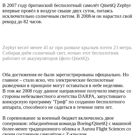
В 2007 году британский беспилотный самолёт QinetiQ Zephyr
впервые провёл в воздухе свыше двух суток, питаясь
исключительно солнечным светом. В 2008-м он нарастил свой
рекорд до 82 часов.
Zephyr весит менее 45 кг при размахе крыльев почти 23 метра.
Собирая днём солнечный свет, ночью этот беспилотник
работает от аккумуляторов (фото QinetiQ).
Оба достижения не были зарегистрированы официально. Но
главное – стало ясно, что электрические беспилотные
разведчики в принципе могут оставаться в небе неделями.
В том же 2008 году данное направление получило импульс со
стороны небезызвестного агентства DARPA, запустившего
конкурсную программу "Гриф" по созданию беспилотного
аппарата, способного не садиться в течение пяти лет.
В соревнование за военный бюджет включились двое
соперников: объединённая команда Boeing/QinetiQ с машиной
более-менее традиционного облика и Aurora Flight Sciences со
своим составным самолётом с Z-крылом.