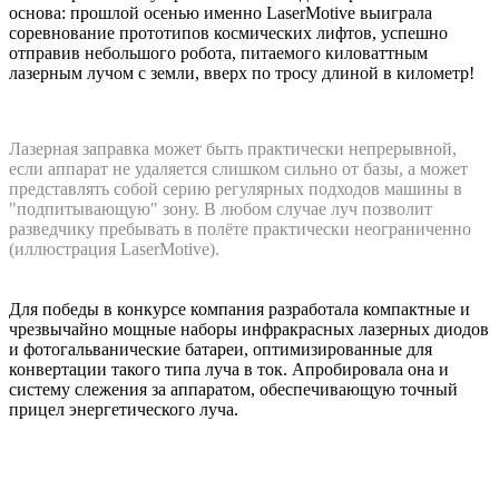
основа: прошлой осенью именно LaserMotive выиграла
соревнование прототипов космических лифтов, успешно
отправив небольшого робота, питаемого киловаттным
лазерным лучом с земли, вверх по тросу длиной в километр!
Лазерная заправка может быть практически непрерывной,
если аппарат не удаляется слишком сильно от базы, а может
представлять собой серию регулярных подходов машины в
"подпитывающую" зону. В любом случае луч позволит
разведчику пребывать в полёте практически неограниченно
(иллюстрация LaserMotive).
Для победы в конкурсе компания разработала компактные и
чрезвычайно мощные наборы инфракрасных лазерных диодов
и фотогальванические батареи, оптимизированные для
конвертации такого типа луча в ток. Апробировала она и
систему слежения за аппаратом, обеспечивающую точный
прицел энергетического луча.