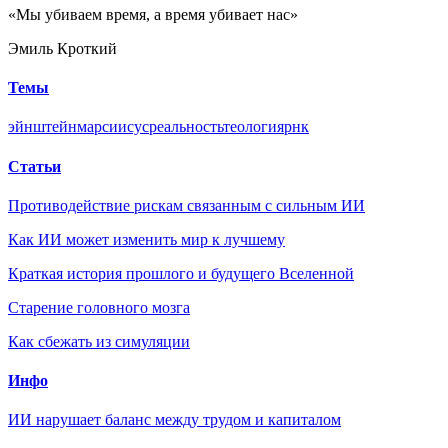
«Мы убиваем время, а время убивает нас»
Эмиль Кроткий
Темы
эйнштейн
марс
иисус
реальность
теология
рнк
Статьи
Противодействие рискам связанным с сильным ИИ
Как ИИ может изменить мир к лучшему
Краткая история прошлого и будущего Вселенной
Старение головного мозга
Как сбежать из симуляции
Инфо
ИИ нарушает баланс между трудом и капиталом