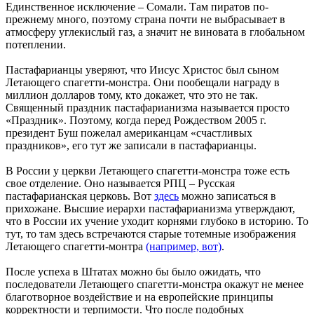
Единственное исключение – Сомали. Там пиратов по-
прежнему много, поэтому страна почти не выбрасывает в
атмосферу углекислый газ, а значит не виновата в глобальном
потеплении.
Пастафарианцы уверяют, что Иисус Христос был сыном
Летающего спагетти-монстра. Они пообещали награду в
миллион долларов тому, кто докажет, что это не так.
Священный праздник пастафарианизма называется просто
«Праздник». Поэтому, когда перед Рождеством 2005 г.
президент Буш пожелал американцам «счастливых
праздников», его тут же записали в пастафарианцы.
В России у церкви Летающего спагетти-монстра тоже есть
свое отделение. Оно называется РПЦ – Русская
пастафарианская церковь. Вот
здесь
можно записаться в
прихожане. Высшие иерархи пастафарианизма утверждают,
что в России их учение уходит корнями глубоко в историю. То
тут, то там здесь встречаются старые тотемные изображения
Летающего спагетти-монтра
(например, вот)
.
После успеха в Штатах можно бы было ожидать, что
последователи Летающего спагетти-монстра окажут не менее
благотворное воздействие и на европейские принципы
корректности и терпимости. Что после подобных