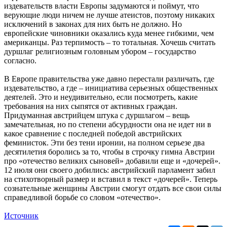
издевательств власти Европы задумаются и поймут, что
верующие люди ничем не лучше атеистов, поэтому никаких
исключений в законах для них быть не должно. Но
европейские чиновники оказались куда менее гибкими, чем
американцы. Раз терпимость – то тотальная. Хочешь считать
дуршлаг религиозным головным убором – государство
согласно.
В Европе правительства уже давно перестали различать, где
издевательство, а где – инициатива серьезных общественных
деятелей. Это и неудивительно, если посмотреть, какие
требования на них сыпятся от активных граждан.
Придуманная австрийцем штука с дуршлагом – вещь
замечательная, но по степени абсурдности она не идет ни в
какое сравнение с последней победой австрийских
феминисток. Эти без тени иронии, на полном серьезе два
десятилетия боролись за то, чтобы в строчку гимна Австрии
про «отечество великих сыновей» добавили еще и «дочерей».
12 июля они своего добились: австрийский парламент забил
на стихотворный размер и вставил в текст «дочерей». Теперь
сознательные женщины Австрии смогут отдать все свои силы
справедливой борьбе со словом «отечество».
Источник