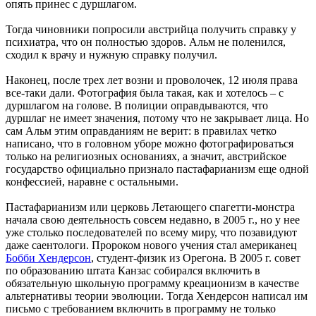
опять принес с дуршлагом.
Тогда чиновники попросили австрийца получить справку у
психиатра, что он полностью здоров. Альм не поленился,
сходил к врачу и нужную справку получил.
Наконец, после трех лет возни и проволочек, 12 июля права
все-таки дали. Фотография была такая, как и хотелось – с
дуршлагом на голове. В полиции оправдываются, что
дуршлаг не имеет значения, потому что не закрывает лица. Но
сам Альм этим оправданиям не верит: в правилах четко
написано, что в головном уборе можно фотографироваться
только на религиозных основаниях, а значит, австрийское
государство официально признало пастафарианизм еще одной
конфессией, наравне с остальными.
Пастафарианизм или церковь Летающего спагетти-монстра
начала свою деятельность совсем недавно, в 2005 г., но у нее
уже столько последователей по всему миру, что позавидуют
даже саентологи. Пророком нового учения стал американец
Бобби Хендерсон
, студент-физик из Орегона. В 2005 г. совет
по образованию штата Канзас собирался включить в
обязательную школьную программу креационизм в качестве
альтернативы теории эволюции. Тогда Хендерсон написал им
письмо с требованием включить в программу не только