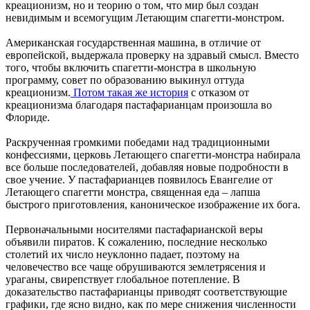
креационизм, но и теорию о том, что мир был создан
невидимым и всемогущим Летающим спагетти-монстром.
Американская государственная машина, в отличие от
европейской, выдержала проверку на здравый смысл. Вместо
того, чтобы включить спагетти-монстра в школьную
программу, совет по образованию выкинул оттуда
креационизм.
Потом такая же история
с отказом от
креационизма благодаря пастафарианцам произошла во
Флориде.
Раскрученная громкими победами над традиционными
конфессиями, церковь Летающего спагетти-монстра набирала
все больше последователей, добавляя новые подробности в
свое учение. У пастафарианцев появилось Евангелие от
Летающего спагетти монстра, священная еда – лапша
быстрого приготовления, каноническое изображение их бога.
Первоначальными носителями пастафарианской веры
объявили пиратов. К сожалению, последние несколько
столетий их число неуклонно падает, поэтому на
человечество все чаще обрушиваются землетрясения и
ураганы, свирепствует глобальное потепление. В
доказательство пастафарианцы приводят соответствующие
графики, где ясно видно, как по мере снижения численности