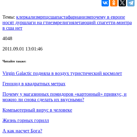
Темы:
клеркализм
рпц
сша
пастафарианизм
почему в европе
носят дуршлаги на г
тиезм
религия
летающий спагетти-монтр
а
в сша нет
4048
2011.09.01 13:01:46
Читайте также:
Virgin Galactic подняла в воздух туристический космолет
Геноцид в квадратных метрах
Почему у магазинных помидоров «картонный» привкус, и
можно ли снова сделать их вкусными?
Компьютерный вирус в человеке
Жизнь горных горилл
А как насчет Бога?