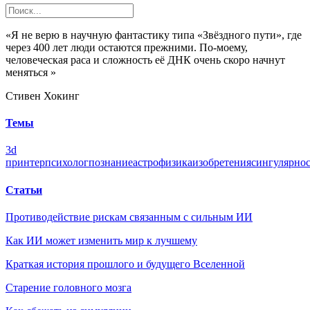
«Я не верю в научную фантастику типа «Звёздного пути», где
через 400 лет люди остаются прежними. По-моему,
человеческая раса и сложность её ДНК очень скоро начнут
меняться »
Стивен Хокинг
Темы
3d
принтер
психолог
познание
астрофизика
изобретения
сингулярнос
Статьи
Противодействие рискам связанным с сильным ИИ
Как ИИ может изменить мир к лучшему
Краткая история прошлого и будущего Вселенной
Старение головного мозга