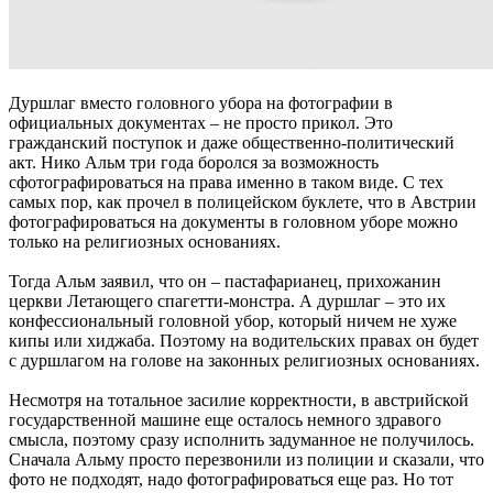
Дуршлаг вместо головного убора на фотографии в
официальных документах – не просто прикол. Это
гражданский поступок и даже общественно-политический
акт. Нико Альм три года боролся за возможность
сфотографироваться на права именно в таком виде. С тех
самых пор, как прочел в полицейском буклете, что в Австрии
фотографироваться на документы в головном уборе можно
только на религиозных основаниях.
Тогда Альм заявил, что он – пастафарианец, прихожанин
церкви Летающего спагетти-монстра. А дуршлаг – это их
конфессиональный головной убор, который ничем не хуже
кипы или хиджаба. Поэтому на водительских правах он будет
с дуршлагом на голове на законных религиозных основаниях.
Несмотря на тотальное засилие корректности, в австрийской
государственной машине еще осталось немного здравого
смысла, поэтому сразу исполнить задуманное не получилось.
Сначала Альму просто перезвонили из полиции и сказали, что
фото не подходят, надо фотографироваться еще раз. Но тот