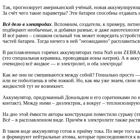
Так, прогнозирует американский учёный, новая аккумулирующая
За счёт чего такие параметры? Эти батареи способны отдавать
Всё дело в электродах
. Вспомним, создатели, к примеру, лит
подбирают необычные, и добавки разные, и даже нанотехноло
И всё равно – слишком сильный ток может повредить устройст
частей батареи. Тогда ничего в ней "неожиданно" расплавиться
В расплавленных горячих аккумуляторах типа NaS или ZEBRA
(это специальная керамика, проводящая ионы натрия). А в акку
очевидно) всё жидкое — и электролит, и оба электрода!
Как же они не смешиваются между собой? Гениально просто — б
или не поболтаешь в нём ложкой. Но, как мы уже знаем, свою 
жидкостей тут не возникнет.
Аккумулятор, придуманный Дональдом и его соратниками по ин
контакт). Между ними – диэлектрик, а вокруг – теплоизолирую
На дно этой ёмкости авторы конструкции поместили сурьму (это
Всё – в расплавленном виде. Причём в электролите также раст
В таком виде аккумулятор готов к приёму тока. По мере того 
и формируют нейтральные атомы, которые присоединяются к в