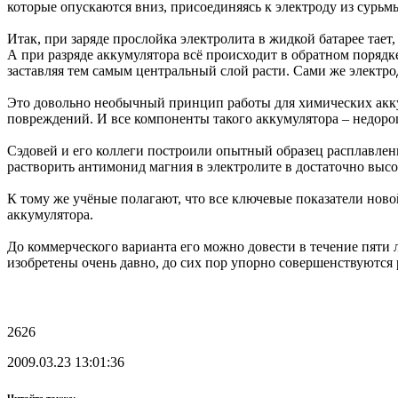
которые опускаются вниз, присоединяясь к электроду из сурьм
Итак, при заряде прослойка электролита в жидкой батарее тает,
А при разряде аккумулятора всё происходит в обратном порядке
заставляя тем самым центральный слой расти. Сами же электр
Это довольно необычный принцип работы для химических аккум
повреждений. И все компоненты такого аккумулятора – недороги
Сэдовей и его коллеги построили опытный образец расплавленн
растворить антимонид магния в электролите в достаточно выс
К тому же учёные полагают, что все ключевые показатели ново
аккумулятора.
До коммерческого варианта его можно довести в течение пяти л
изобретены очень давно, до сих пор упорно совершенствуются 
2626
2009.03.23 13:01:36
Читайте также: