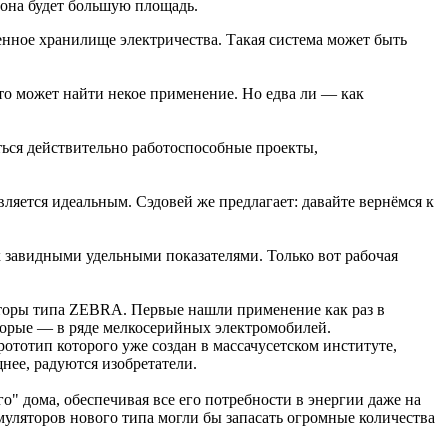
 она будет большую площадь.
менное хранилище электричества. Такая система может быть
что может найти некое применение. Но едва ли — как
яться действительно работоспособные проекты,
вляется идеальным. Сэдовей же предлагает: давайте вернёмся к
 завидными удельными показателями. Только вот рабочая
ляторы типа ZEBRA. Первые нашли применение как раз в
торые — в ряде мелкосерийных электромобилей.
ототип которого уже создан в массачусетском институте,
нее, радуются изобретатели.
о" дома, обеспечивая все его потребности в энергии даже на
муляторов нового типа могли бы запасать огромные количества