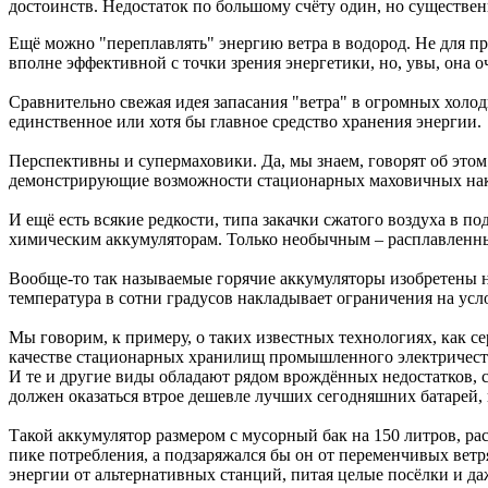
достоинств. Недостаток по большому счёту один, но существен
Ещё можно "переплавлять" энергию ветра в водород. Не для пр
вполне эффективной с точки зрения энергетики, но, увы, она о
Сравнительно свежая идея запасания "ветра" в огромных холод
единственное или хотя бы главное средство хранения энергии.
Перспективны и супермаховики. Да, мы знаем, говорят об этом
демонстрирующие возможности стационарных маховичных нак
И ещё есть всякие редкости, типа закачки сжатого воздуха в п
химическим аккумуляторам. Только необычным – расплавленн
Вообще-то так называемые горячие аккумуляторы изобретены н
температура в сотни градусов накладывает ограничения на усл
Мы говорим, к примеру, о таких известных технологиях, как с
качестве стационарных хранилищ промышленного электричества
И те и другие виды обладают рядом врождённых недостатков, 
должен оказаться втрое дешевле лучших сегодняшних батарей, 
Такой аккумулятор размером с мусорный бак на 150 литров, ра
пике потребления, а подзаряжался бы он от переменчивых ветр
энергии от альтернативных станций, питая целые посёлки и да