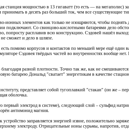
 станция мощностью в 13 гигаватт (то есть — на мегаполис) за
 и принимать в десять раз больший ток, чем все существующие т
иево-ионных элементов как только не изощряются, чтобы поднять
гии подключают. Со свинцово-кислотными батареями дело обсто
во, попросту расплавив всю конструкцию. Сэдовей нашёл выход:
 не сможет и дело в шляпе.
 есть помимо корпусов и контактов по меньшей мере ещё один
муляторе Сэдовея твёрдых частей во внутренностях вообще нет. 
лагодаря разной плотности. Точно так же, как не смешиваются м
новую батарею Дональд "сватает" энергетикам в качестве стаци
ституту, представляет собой тугоплавкий "стакан" (он же – пе
щая оболочка.
 первый электрод в системе), следующий слой – сульфид натрия 
ворён антимонид магния.
как устройство заправляется энергией извне, положительно заря
ерхнему электроду. Отрицательные ионы сурьмы, напротив, отд