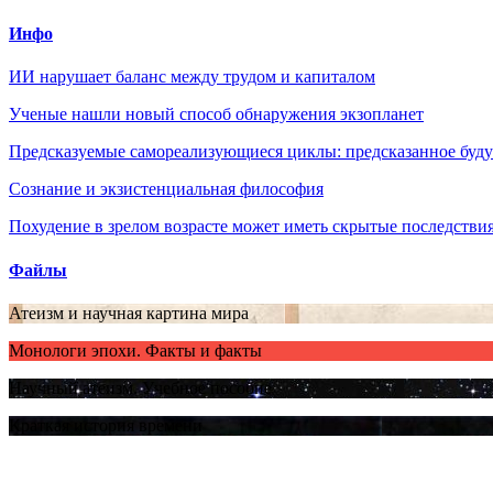
Инфо
ИИ нарушает баланс между трудом и капиталом
Ученые нашли новый способ обнаружения экзопланет
Предсказуемые самореализующиеся циклы: предсказанное будущ
Сознание и экзистенциальная философия
Похудение в зрелом возрасте может иметь скрытые последствия
Файлы
Атеизм и научная картина мира
Монологи эпохи. Факты и факты
Научный атеизм. Учебное пособие
Краткая история времени