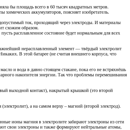
няла бы площадь всего в 60 тысяч квадратных метров.
ипы химических аккумуляторов, поясняет изобретатель.
 допустимый ток, проходящий через электроды. И материалы
ит схожим образом.
 пусть расплавленное состояние будет нормальным для всех
 важнейший нерасплавленный элемент — твёрдый электролит
Никаких. В этой батарее (не считая внешнего корпуса, что
асло и вода в давно стоящем стакане, пока его не встряхнёшь
онарного накопителя энергии. Так что проблемы перемешивания
рвый выходной контакт), накрытый крышкой (это второй
(электролит), а на самом верху – магний (второй электрод).
женные ионы магния в электролите забирают электроны из сети
ают свои электроны и также формируют нейтральные атомы,