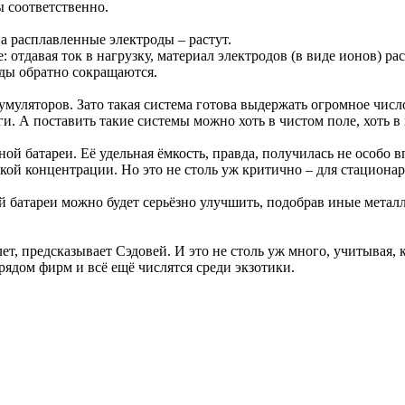
ы соответственно.
 а расплавленные электроды – растут.
: отдавая ток в нагрузку, материал электродов (в виде ионов) р
оды обратно сокращаются.
уляторов. Зато такая система готова выдержать огромное число
. А поставить такие системы можно хоть в чистом поле, хоть в 
ой батареи. Её удельная ёмкость, правда, получилась не особо
окой концентрации. Но это не столь уж критично – для стацион
й батареи можно будет серьёзно улучшить, подобрав иные метал
ет, предсказывает Сэдовей. И это не столь уж много, учитывая, 
рядом фирм и всё ещё числятся среди экзотики.