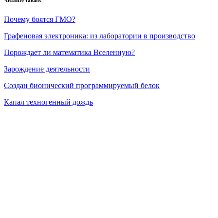
Почему боятся ГМО?
Графеновая электроника: из лаборатории в производство
Порождает ли математика Вселенную?
Зарождение деятельности
Создан бионический программируемый белок
Капал техногенный дождь