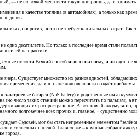
ный, — не во всякой местности такую построишь, да и занимать
именения в качестве топлива (в автомобилях), а только как вре
чень дорога.
ильниках, напротив, почти не требует капитальных затрат. Так 
 не одно десятилетие. Но только в последнее время стали появл
опителей на практике.
одземные полости.Всякий способ хорош по-своему, и ни один не я
ым.
е вчера. Существует множество их разновидностей, обладающих
овия применения, да и в плане долговечности создаёт проблемы.
ерно-натриевые батареи (NaS battery) и родственные им аккуму
 (но число таких станций можно пересчитать по пальцам), а в
сдерживающих их распространение. А вот новый аккумулятор, пр
намного долговечнее всех прочих и, главное, – существенно мощ
ссуждает Сэдовей, мог бы стать непременным элементом "зелёног
яков и солнечных панелей. Главное же – крупные собрания акку
же города.