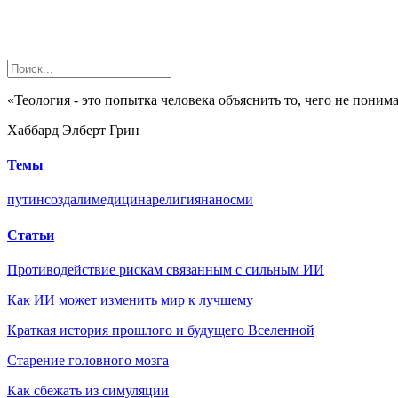
«Теология - это попытка человека объяснить то, чего не понимае
Хаббард Элберт Грин
Темы
путин
создали
медицина
религия
нано
сми
Статьи
Противодействие рискам связанным с сильным ИИ
Как ИИ может изменить мир к лучшему
Краткая история прошлого и будущего Вселенной
Старение головного мозга
Как сбежать из симуляции