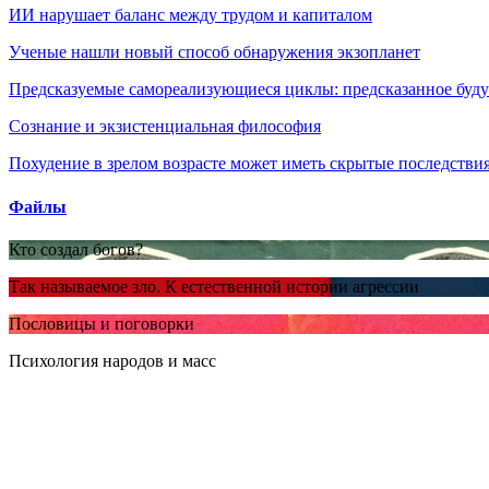
ИИ нарушает баланс между трудом и капиталом
Ученые нашли новый способ обнаружения экзопланет
Предсказуемые самореализующиеся циклы: предсказанное будущ
Сознание и экзистенциальная философия
Похудение в зрелом возрасте может иметь скрытые последствия
Файлы
Кто создал богов?
Так называемое зло. К естественной истории агрессии
Пословицы и поговорки
Психология народов и масс