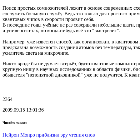
Поиск простых сомножителей лежит в основе современных схем
сослужить большую службу. Ведь это только для простого при
квантовых чипов в скорости проявит себя.
В последние годы учёные не раз совершали небольшие шаги, 
и университетах, но когда-нибудь всё это "выстрелит".
Например, уже известен способ, как организовать в квантовом
предсказана возможность создания атомов без температуры, та
усилитель света на микрочипе.
Никто вроде бы не думает всерьёз, будто квантовые компьютер
крупную нишу в научных исследованиях в области физики, био
обывателя "непонятной диковинкой" уже не получится. К кван
2364
2009.09.15 13:01:36
Читайте также:
Нейрон Монро приблизил эру чтения снов