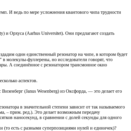
темп. И ведь по мере усложнения квантового чипа трудности
) и Орхуса (Aarhus Universitet). Они предлагают создать
здадим один единственный резонатор на чипе, в котором будет
 в молекулы-фуллерены, но исследователи говорят, что
пары. А соединённое с резонатором трансмонное окно
есколько аспектов.
Визенберг (Janus Wesenberg) из Оксфорда, — это делает его
зонатора в значительной степени зависит от так называемого
а, – прим. ред.). Это делает возможным передачу
сятков наносекунд, в сравнении с долей секунды для одного
 (то есть с разными суперпозициями нулей и единичек)?