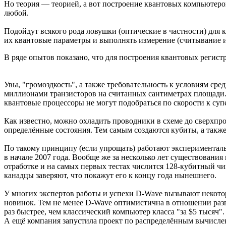
Но теория — теорией, а вот построение квантовых компьютеров
любой.
Подойдут всякого рода ловушки (оптические в частности) для 
их квантовые параметры и выполнять измерение (считывание 
В ряде опытов показано, что для построения квантовых реги
Увы, "громоздкость", а также требовательность к условиям сре
миллионами транзисторов на считанных сантиметрах площади. 
квантовые процессоры не могут подобраться по скорости к суп
Как известно, можно охладить проводники в схеме до сверхпр
определённые состояния. Тем самым создаются кубиты, а так
По такому принципу (если упрощать) работают эксперименталь
в начале 2007 года. Вообще же за несколько лет существования
отработке и на самых первых тестах числится 128-кубитный чи
канадцы заверяют, что покажут его к концу года нынешнего.
У многих экспертов работы и успехи D-Wave вызывают некотор
новинок. Тем не менее D-Wave оптимистична в отношении разв
раз быстрее, чем классический компьютер класса "за $5 тысяч".
А ещё компания запустила проект по распределённым вычисле