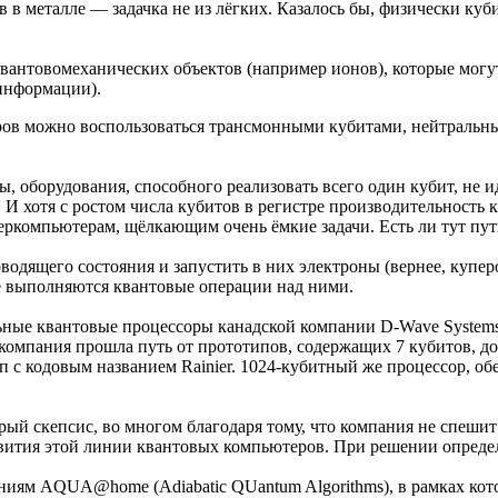
 в металле — задачка не из лёгких. Казалось бы, физически ку
квантовомеханических объектов (например ионов), которые могу
информации).
стров можно воспользоваться трансмонными кубитами, нейтраль
ды, оборудования, способного реализовать всего один кубит, не 
И хотя с ростом числа кубитов в регистре производительность 
еркомпьютерам, щёлкающим очень ёмкие задачи. Есть ли тут пут
оводящего состояния и запустить в них электроны (вернее, куп
же выполняются квантовые операции над ними.
ные квантовые процессоры канадской компании D-Wave Systems. 
 компания прошла путь от прототипов, содержащих 7 кубитов, до 
п с кодовым названием Rainier. 1024-кубитный же процессор, обе
ый скепсис, во многом благодаря тому, что компания не спешит
ития этой линии квантовых компьютеров. При решении определён
ниям AQUA@home (Adiabatic QUantum Algorithms), в рамках кот