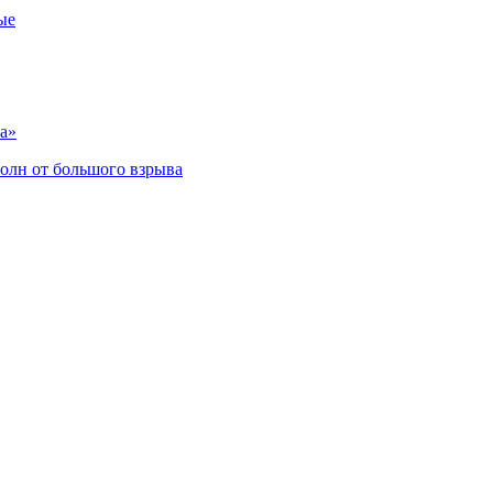
ые
а»
олн от большого взрыва