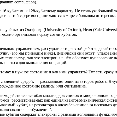
uantum computation).
 с 16 кубитами к 128-кубитному варианту. Не столь уж большой 
деи в этой сфере воспринимаются в мире с большим интересом.
ёных из Оксфорда (University of Oxford), Йеля (Yale University
 можно организовать сразу сотни кубитов.
ельным управлением, рассудили авторы этой работы, давайте со
унку (его мы приводим ниже), физически они будут "упакованы"
ых температур, так что электроны в нём образуют куперовские 
ьзоваться для выполнения операций.
томах в нужное состояние и как ими управлять? Тут есть сразу н
с внешней средой, — рассказывает один из авторов работы Янус 
озбуждённое состояние (запись) или считывание.
заимодействие ансамбля миллиардов спинов и микроволнового ре
омов, рассматриваемых как единая квантовомеханическая систем
аемый кубит) из резонатора в ансамбль спинов за несколько де
окализованное возбуждение".
ные кубиты содержат электроны с разными волновыми функциями