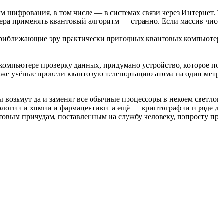
 шифрования, в том числе — в системах связи через Интернет. 
мера применять квантовый алгоритм — странно. Если массив чис
приближающие эру практически пригодных квантовых компьютер
 компьютере проверку данных, придумано устройство, которое по
кже учёные провели квантовую телепортацию атома на один метр
ы возьмут да и заменят все обычные процессоры в некоем светл
логии и химии и фармацевтики, а ещё — криптографии и ряде др
товым причудам, поставленным на службу человеку, попросту п