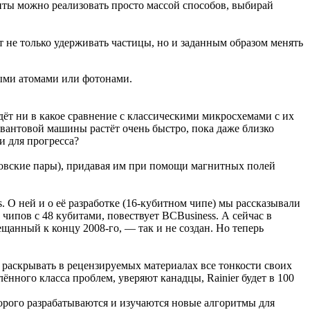
биты можно реализовать просто массой способов, выбирай
т не только удерживать частицы, но и заданным образом менять
ными атомами или фотонами.
идёт ни в какое сравнение с классическими микросхемами с их
квантовой машины растёт очень быстро, пока даже близко
и для прогресса?
еровские пары), придавая им при помощи магнитных полей
О ней и о её разработке (16-кубитном чипе) мы рассказывали
чипов с 48 кубитами, повествует BCBusiness. А сейчас в
щанный к концу 2008-го, — так и не создан. Но теперь
 раскрывать в рецензируемых материалах все тонкости своих
ного класса проблем, уверяют канадцы, Rainier будет в 100
орого разрабатываются и изучаются новые алгоритмы для