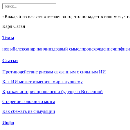
«Каждый из нас сам отвечает за то, что попадает в наш мозг, чт
Карл Саган
Темы
новый
александр панчин
здравый смысл
происхождение
чип
физи
Статьи
Противодействие рискам связанным с сильным ИИ
Как ИИ может изменить мир к лучшему
Краткая история прошлого и будущего Вселенной
Старение головного мозга
Как сбежать из симуляции
Инфо