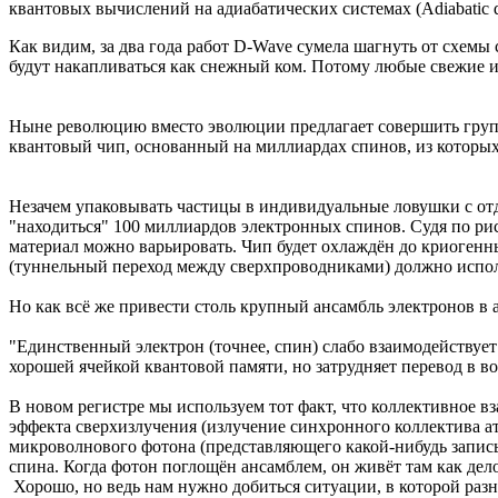
квантовых вычислений на адиабатических системах (Adiabatic q
Как видим, за два года работ D-Wave сумела шагнуть от схемы
будут накапливаться как снежный ком. Потому любые свежие и
Ныне революцию вместо эволюции предлагает совершить группа уч
квантовый чип, основанный на миллиардах спинов, из которых
Незачем упаковывать частицы в индивидуальные ловушки с отд
"находиться" 100 миллиардов электронных спинов. Судя по рис
материал можно варьировать. Чип будет охлаждён до криогенн
(туннельный переход между сверхпроводниками) должно испол
Но как всё же привести столь крупный ансамбль электронов в а
"Единственный электрон (точнее, спин) слабо взаимодействует 
хорошей ячейкой квантовой памяти, но затрудняет перевод в в
В новом регистре мы используем тот факт, что коллективное в
эффекта сверхизлучения (излучение синхронного коллектива ат
микроволнового фотона (представляющего какой-нибудь записыв
спина. Когда фотон поглощён ансамблем, он живёт там как дел
Хорошо, но ведь нам нужно добиться ситуации, в которой раз