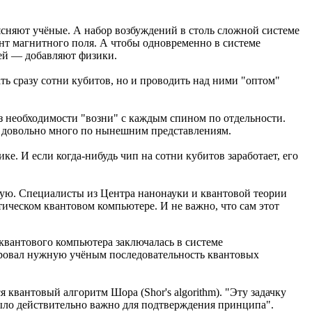
сняют учёные. А набор возбуждений в столь сложной системе
нт магнитного поля. А чтобы одновременно в системе
ией — добавляют физики.
ть сразу сотни кубитов, но и проводить над ними "оптом"
з необходимости "возни" с каждым спином по отдельности.
то довольно много по нынешним представлениям.
ке. И если когда-нибудь чип на сотни кубитов заработает, его
скую. Специалисты из Центра нанонауки и квантовой теории
тическом квантовом компьютере. И не важно, что сам этот
 квантового компьютера заключалась в системе
ировал нужную учёным последовательность квантовых
квантовый алгоритм Шора (Shor's algorithm). "Эту задачку
было действительно важно для подтверждения принципа".