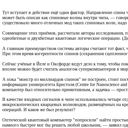
Тут вступает в действие ещё один фактор. Направление спина
может быть описан как спиновые волны внутри чипа, — говори
существовало много отличных мод таких спиновых волн, надо
Совмещение этих приёмов, рассчитали авторы исследования, по
однобитные и двухбитные квантовые логические операции. (Дета
А главным преимуществом системы авторы считают тот факт, ч
При этом время когерентности спинов (сохранения сцепленног
Сейчас учёные в Йеле и Оксфорде ведут дело к тому, чтобы пока
вполне можно будет считать аналогом суперкомпьютеров в ми
А пока "монстр из миллиардов спинов" не построен, стоит по
информации университета Бристоля (Centre for Nanoscience and
компьютер был относительно примитивным, а задачка — прост
В качестве входных сигналов в чипе использовались четыре от
микроскопических кварцевых волноводов, размещённых на кр
операций. И каков же был результат?
Оптический квантовый компьютер "попросили" найти простые мн
намного быстрее мог бы решить любой школьник, — заявил один