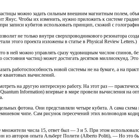
 частицы можно задать сильным внешним магнитным полем, объя
т Янус. Чтобы их изменить, нужно приложить к системе градие
 при записи кубитов использовать принцип, схожий с голограф
зволит не только внутри сверхпроводникового резонатора созда
ли этого проекта изложены в статье в Physical Review Letters.)
то в ней можно управлять сразу чудовищным числом спинов, бе
о состояния частиц) может достигать десятков миллисекунд. Э
зать работоспособность новой системы не на бумаге, а на практи
ре квантовых вычислений.
смотреть на другую интересную работу. На этот раз — практиче
 Quantum Information) впервые в мире провели вычисления на оп
а.
дельных фотона. Они представляли четыре кубита. А сама схема
емниевом чипе. Сам рисунок пересечений этих волноводов код
ожители числа 15, ответ был — 3 и 5. При этом использовался 
 из авторов опыта Альберт Полити (Alberto Politi), — Но это 