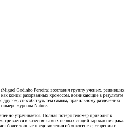
 (Miguel Godinho Ferreira) возглавил группу ученых, решивших
я как концы разорванных хромосом, возникающие в результате
с другом, способствуя, тем самым, правильному разделению
 номере журнала Nature.
тепенно утрачивается. Полная потеря теломер приводит к
атривается в качестве самых первых стадий зарождения рака.
т более точные представления об онкогенезе, старении и