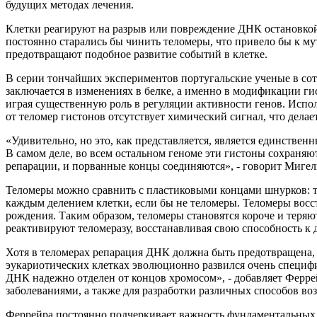
будущих методах лечения.
Клетки реагируют на разрыв или повреждение ДНК остановкой
постоянно старались бы чинить теломеры, что привело бы к му
предотвращают подобное развитие событий в клетке.
В серии тончайших экспериментов португальские ученые в сотру
заключается в изменениях в белке, а именно в модификации ги
играя существенную роль в регуляции активности генов. Испо
от теломер гистонов отсутствует химический сигнал, что дел
«Удивительно, но это, как представляется, является единствен
В самом деле, во всем остальном геноме эти гистоны сохраняю
репарации, и порванные концы соединяются», - говорит Миге
Теломеры можно сравнить с пластиковыми концами шнурков: та
каждым делением клетки, если бы не теломеры. Теломеры восс
рождения. Таким образом, теломеры становятся короче и теряют
реактивируют теломеразу, восстанавливая свою способность к
Хотя в теломерах репарация ДНК должна быть предотвращена,
эукариотических клетках эволюционно развился очень специфи
ДНК надежно отделен от концов хромосом», - добавляет Ферре
заболеваниями, а также для разработки различных способов в
Феррейра постоянно подчеркивает важность фундаментальных и