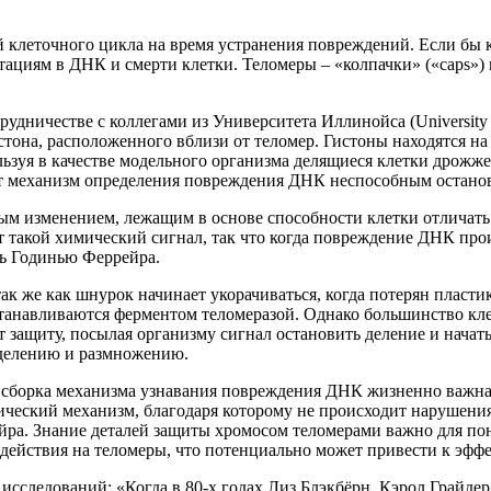
 клеточного цикла на время устранения повреждений. Если бы 
тациям в ДНК и смерти клетки. Теломеры – «колпачки» («caps»)
дничестве с коллегами из Университета Иллинойса (University of
стона, расположенного вблизи от теломер. Гистоны находятся н
льзуя в качестве модельного организма делящиеся клетки дрожж
ает механизм определения повреждения ДНК неспособным остано
ным изменением, лежащим в основе способности клетки отличать 
т такой химический сигнал, так что когда повреждение ДНК про
ль Годинью Феррейра.
к же как шнурок начинает укорачиваться, когда потерян пласти
танавливаются ферментом теломеразой. Однако большинство кле
 защиту, посылая организму сигнал остановить деление и начать
 делению и размножению.
 сборка механизма узнавания повреждения ДНК жизненно важна 
ческий механизм, благодаря которому не происходит нарушения 
йра. Знание деталей защиты хромосом теломерами важно для по
оздействия на теломеры, что потенциально может привести к эф
сследований: «Когда в 80-х годах Лиз Блэкбёрн, Кэрол Грайдер