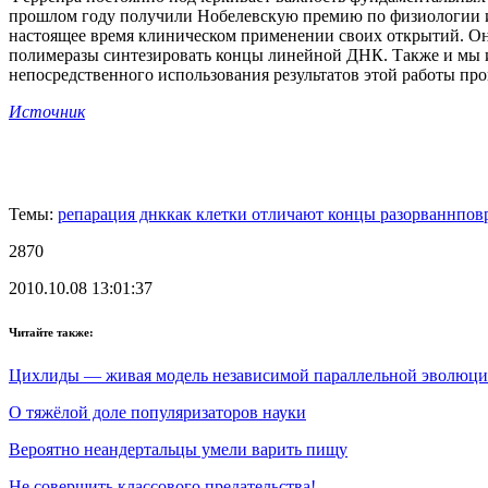
прошлом году получили Нобелевскую премию по физиологии и
настоящее время клиническом применении своих открытий. Он
полимеразы синтезировать концы линейной ДНК. Также и мы ис
непосредственного использования результатов этой работы пр
Источник
Темы:
репарация днк
как клетки отличают концы разорванн
пов
2870
2010.10.08 13:01:37
Читайте также:
Цихлиды — живая модель независимой параллельной эволюц
О тяжёлой доле популяризаторов науки
Вероятно неандертальцы умели варить пищу
Не совершить классового предательства!