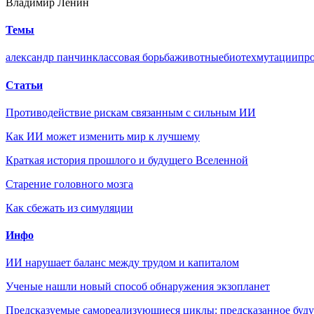
Владимир Ленин
Темы
александр панчин
классовая борьба
животные
биотех
мутации
пр
Статьи
Противодействие рискам связанным с сильным ИИ
Как ИИ может изменить мир к лучшему
Краткая история прошлого и будущего Вселенной
Старение головного мозга
Как сбежать из симуляции
Инфо
ИИ нарушает баланс между трудом и капиталом
Ученые нашли новый способ обнаружения экзопланет
Предсказуемые самореализующиеся циклы: предсказанное будущ