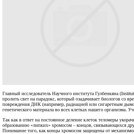
Главный исследователь Научного института Гулбенкяна (Institu
пролить свет на парадокс, который озадачивает биологов со в
повреждения ДНК (например, радиацией или сигаретным дымом)
генетического материала во всех клетках нашего организма. У
Так как в ответ на постоянное деление клеток теломеры укора
образованию «липких» хромосом – концов, связывающихся друг
Понимание того, как концы хромосом защищены от механизмов 