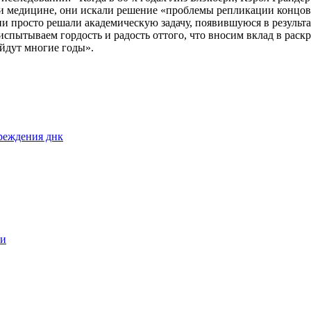
 медицине, они искали решение «проблемы репликации концов»
и просто решали академическую задачу, появившуюся в результ
пытываем гордость и радость оттого, что вносим вклад в раскр
ойдут многие годы».
реждения днк
ии