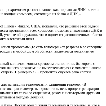
концы хромосом распознавались как порванная ДНК, клетки
 на концах хромосом, состоящие из белка и ДНК,–
 Illinois), Чикаго, США, показали, что решение этой задачи
а всем протяжении всех хромосом, помогая упаковывать ДНК и
ей, ученые обнаружили, что в одном из расположенных вблизи
вить клеточный цикл.
конец хромосомы (то есть теломеры) от разрыва в ее середине.
исходит в любой другой области, включается механизм ее
ковый колпачок, концы хромосом становились бы короче с
ток нашего организма не имеет теломеразы с момента нашего
 стареть. Примерно в 85 процентах случаев рака клетки
для активации теломеразы и удлинения теломер. «В
активации теломеразы; кроме того, весь процесс репарации
нимания их связи со старением, раком и некоторыми другими
фективным методам лечения.
 и Джэк Шостак обнаружили теломеразу и теломеры, за что в