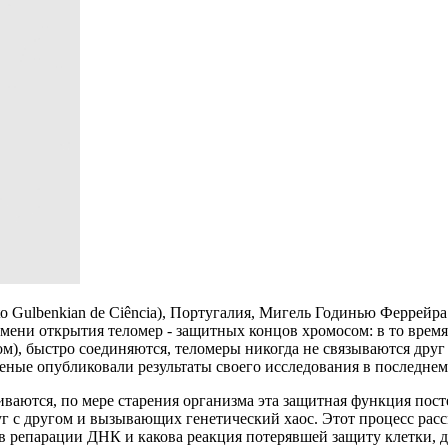
to Gulbenkian de Ciência), Португалия, Мигель Годинью Феррейра
ремени открытия теломер - защитных концов хромосом: в то врем
, быстро соединяются, теломеры никогда не связываются друг 
ченые опубликовали результаты своего исследования в последнем
чиваются, по мере старения организма эта защитная функция пос
 с другом и вызывающих генетический хаос. Этот процесс рассм
репарации ДНК и какова реакция потерявшей защиту клетки, дас