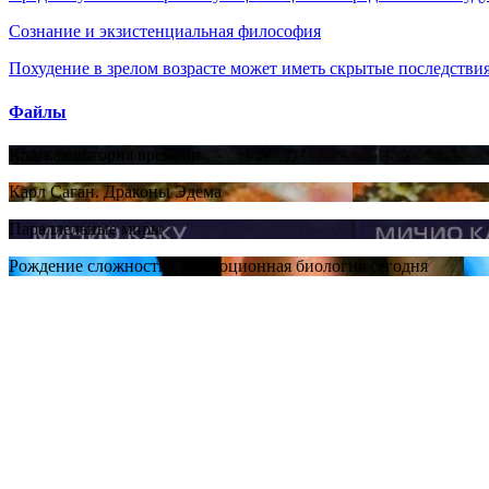
Сознание и экзистенциальная философия
Похудение в зрелом возрасте может иметь скрытые последствия
Файлы
Краткая история времени
Карл Саган. Драконы Эдема
Параллельные миры
Рождение сложности. Эволюционная биология сегодня