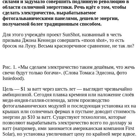
силами и задумало совершить подлинную революцию в
области солнечной энергетики. Речь идёт о том, чтобы
сделать электричество, вырабатываемое
фотогальваническими панелями, дешевле энергии,
получаемой более традиционным способом.
Для этого учреждён проект SunShot, названный в честь
призыва Джона Кеннеди совершить «moon shot», то есть
бросок на Луну. Весьма красноречивое сравнение, не так ли?
Рис. 1. «Мы сделаем электричество таким дешёвым, что жечь
свечи будут только богачи». (Слова Томаса Эдисона, фото
Isniedood).
Цель — $1 за ватт через шесть лет — выглядит чрезвычайно
амбициозной. Сегодня плавка кремния или наложение слоёв
меди-индия-галлия-селенида, затем производство
фотогальванических модулей и последующая установка их на
крышах или солнечных фермах в пустыне доводит стоимость
энергии до $10 за ватт. Существуют технологии, которые
позволяют вырабатывать электричество всего по доллару за
ватт (например, ими занимается американская компания First
Solar), но установка увеличивает цену по крайней мере вдвое.