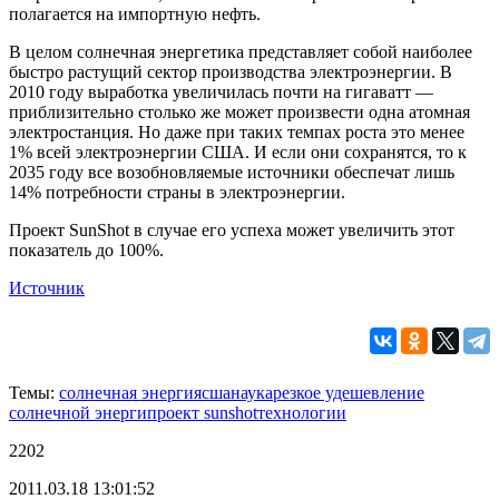
полагается на импортную нефть.
В целом солнечная энергетика представляет собой наиболее
быстро растущий сектор производства электроэнергии. В
2010 году выработка увеличилась почти на гигаватт —
приблизительно столько же может произвести одна атомная
электростанция. Но даже при таких темпах роста это менее
1% всей электроэнергии США. И если они сохранятся, то к
2035 году все возобновляемые источники обеспечат лишь
14% потребности страны в электроэнергии.
Проект SunShot в случае его успеха может увеличить этот
показатель до 100%.
Источник
Темы:
солнечная энергия
сша
наука
резкое удешевление
солнечной энерги
проект sunshot
технологии
2202
2011.03.18 13:01:52