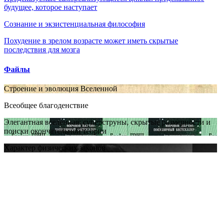
будущее, которое наступает
Сознание и экзистенциальная философия
Похудение в зрелом возрасте может иметь скрытые
последствия для мозга
Файлы
Строение и эволюция Вселенной
Всеобщее благоденствие
Элегантная вселенная: суперструны, скрытые размерности и
поиски окончательной теории
Характер физических законов