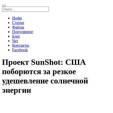
Инфо
Статьи
Файлы
Популярное
Блог
Чат
Контакты
Facebook
Проект SunShot: США
поборются за резкое
удешевление солнечной
энергии