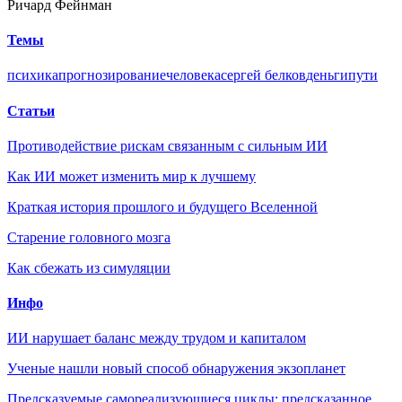
Ричард Фейнман
Темы
психика
прогнозирование
человека
сергей белков
деньги
пути
Статьи
Противодействие рискам связанным с сильным ИИ
Как ИИ может изменить мир к лучшему
Краткая история прошлого и будущего Вселенной
Старение головного мозга
Как сбежать из симуляции
Инфо
ИИ нарушает баланс между трудом и капиталом
Ученые нашли новый способ обнаружения экзопланет
Предсказуемые самореализующиеся циклы: предсказанное