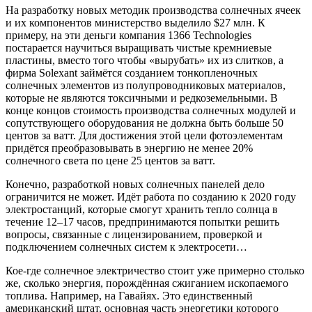
На разработку новых методик производства солнечных ячеек
и их компонентов министерство выделило $27 млн. К
примеру, на эти деньги компания 1366 Technologies
постарается научиться выращивать чистые кремниевые
пластины, вместо того чтобы «вырубать» их из слитков, а
фирма Solexant займётся созданием тонкопленочных
солнечных элементов из полупроводниковых материалов,
которые не являются токсичными и редкоземельными. В
конце концов стоимость производства солнечных модулей и
сопутствующего оборудования не должна быть больше 50
центов за ватт. Для достижения этой цели фотоэлементам
придётся преобразовывать в энергию не менее 20%
солнечного света по цене 25 центов за ватт.
Конечно, разработкой новых солнечных панелей дело
ограничится не может. Идёт работа по созданию к 2020 году
электростанций, которые смогут хранить тепло солнца в
течение 12–17 часов, предпринимаются попытки решить
вопросы, связанные с лицензированием, проверкой и
подключением солнечных систем к электросети…
Кое-где солнечное электричество стоит уже примерно столько
же, сколько энергия, порождённая сжиганием ископаемого
топлива. Например, на Гавайях. Это единственный
американский штат, основная часть энергетики которого