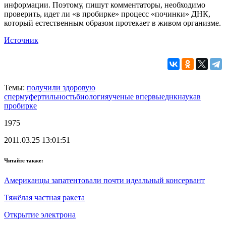
информации. Поэтому, пишут комментаторы, необходимо
проверить, идет ли «в пробирке» процесс «починки» ДНК,
который естественным образом протекает в живом организме.
Источник
Темы:
получили здоровую
сперму
фертильность
биология
ученые впервые
днк
наука
в
пробирке
1975
2011.03.25 13:01:51
Читайте также:
Американцы запатентовали почти идеальный консервант
Тяжёлая частная ракета
Открытие электрона