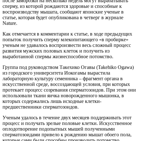
после заморозки на несколько недель могут вырабатывать
сперму, из которой рождаются здоровые и способные к
воспроизводству мышата, сообщают японские ученые в
статье, которая будет опубликована в четверг в журнале
Nature.
Как отмечается в комментарии к статье, в ходе предыдущих
попыток получить сперму млекопитающего «в пробирке»
ученым не удавалось воспроизвести весь сложный процесс
развития мужских половых клеток и получить из
выработанной спермы жизнеспособное потомство.
Группа под руководством Такехико Огавы (Takehiko Ogawa)
из городского университета Иокогамы вырастила
лабораторную культуру семенника – фрагмент органа в
искусственной среде, воссоздающей условия, при которых
протекает процесс созревания сперматозоидов. При этом они
использовали ткани яичка новорожденного мышонка, в
которых содержались лишь исходные клетки-
предшественники сперматозоидов.
Ученым удалось в течение двух месяцев поддерживать этот
процесс и получать зрелые половые клетки. Искусственное
оплодотворение подопытных мышей полученными
сперматозоидами привело к рождению мышат обоего пола,
которые сами были способны производить потомство.