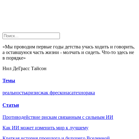
«Мы проводим первые годы детства учась ходить и говорить,
а оставшуюся часть жизни - молчать и сидеть. Что-то здесь не
в порядке»
Нил ДеГрасс Тайсон
Темы
реальность
кризис
жак фреско
наса
техно
рака
Статьи
Противодействие рискам связанным с сильным ИИ
Как ИИ может изменить мир к лучшему
Краткая история прошлого и будущего Вселенной