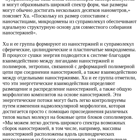
и могут образовывать широкий спектр форм, чьи размеры
могут обычно достигать нескольких десятков нанометров,»
поясняет Xu. «Поскольку их размер сопоставим с
наночастицами, микродомены из супрамолекул обеспечивают
идеальную структурную основу для совместного собирания
наностержней».
Xu и ее группа формируют из наностержней и супрамолекул
сферические, цилиндрические и пластинчатые микродомены.
В процессе сушки энергия подводится к системе благодаря
взаимодействию между лигандами наностержней и
полимеров, энтропии, связанной с деформацией полимерной
цепи при соединении наностержней, а также взаимодействию
между отдельными наностержнями. Xu и ее группа отметили,
что эти энергетические взаимодействия определяют
размещение и распределение наностержней, а также общую
морфологию композитов на основе наностержней. Эти
энергетические потоки могут быть легко контролируемы
путем изменения надмолекулярной морфологии, которая
достигается просто с помощью присоединения различных
типов малых молекул на боковые цепи блоков сополимеров.
«Мы можем легко достичь широкого спектра возможных
сборок наностержней, в том числе, например, массивы
наностержней расположены вдоль цилиндрических
микродоменов из блоков сополимеров, или непрерывные