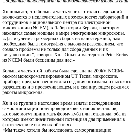
Собранные наностержни на томографическом изображении
Xu полагает, что большая часть успеха этих исследований
заключается в исключительных возможностях лабораторий и
сотрудников Национального центра по электронной
микроскопии (NCEM), в Лаборатории Беркли, в котором
находятся самые мощные в мире электронные микроскопы.
«Для изучения трехмерных сборок из наностержней, нам
необходима была томография с высоким разрешением, что
создало проблемы не только для сбора данных и их
визуализации ", говорит Xu. "Опыт и мастерство Peter Ercius
из NCEM были бесценны для нас.»
Большая часть этой работы была сделана на 200kV NCEM-
овском монохроматизированном UT Tecnai микроскопе,
приборе, предназначенном для создания оптимально высокого
разрешения и в просвечивающем, и в сканирующем режимах
работы микроскопа.
Xu и ее группа в настоящее время заняты исследованием
самоорганизации полупроводниковых нанокристаллов,
которые могут принимать форму куба или тетрапода, оба из
которых имеют значительный потенциал для применения в
фотоэлектрике и других областях.
«Мы также хотели бы исследовать самоорганизацию