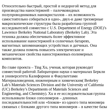
Относительно быстрый, простой и недорогой метод для
производства наностержней – палочковидных
полупроводниковых нанокристаллов – их возможность
самостоятельно собираться в одно-, двух-и даже трехмерные
макроскопические структуры была разработана группой
исследователей совместно с U.S. Department of Energy (DOE)’s
Lawrence Berkeley National Laboratory (Berkeley Lab). Эта
техника должна обеспечивать более эффективное
использование наностержней в солнечных батареях,
магнитных запоминающих устройствах и датчиках. Она
также должна помочь повысить электрические и
механические свойства наностержневых-полимерных
композитов.
Во главе проекта – Ting Xu, ученая, которая руководит
совместной работой Лаборатории науки о материалах Беркли
и университета Калифорнии и Факультетами
Материаловедения, инженерным и химическим( Berkeley
Lab’s Materials Sciences Division and the University of California
(UC) Berkeley’s Departments of Materials Sciences and
Engineering, and Chemistry). Xu и ее исследовательская группа
использовали блоки сополимеров – длинных
последовательностей или «блоков» из одного типа мономера
связаных с блоками другого типа мономеров – в качестве базы