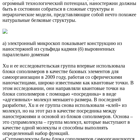
огромный технологический потенциал, наностержни должны
быть в состоянии собраться в сложные структуры и
иерархические модели, представляющие собой нечто похожее
натуральные белковые структуры.
а) электронный микроскоп показывает конструкцию из
наностержней из сульфида кадмия (б) выровненных
параллельно доменам
Xu и ее исследовательская группа впервые использовала
блоки сополимеров в качестве базовых элементов для
самоорганизации в 2009 году, работая со сферическими
наночастицами, широко известными как квантовые точки. В
этом исследовании, они направляли квантовые точки на
блоки сополимеров с помощью «посредника» в виде
«адгезивных» молекул меньшего размера. В последней
разработке, Xu и ее группа снова использовали «клей» из
молекул, но на этот раз в качестве посредника между
наностержнями и основой из блоков сополимеров. Основа –
это супрамолекула – группа молекул, которые выступают в
качестве одной молекулы и способны выполнять
определенный набор функций.
«Супрамолекулы базы блока сополимеров самоорганизуются