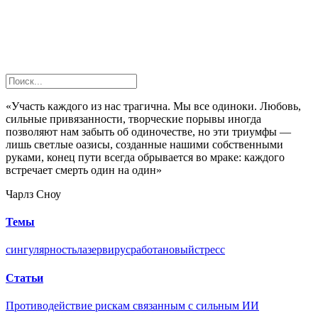
«Участь каждого из нас трагична. Мы все одиноки. Любовь,
сильные привязанности, творческие порывы иногда
позволяют нам забыть об одиночестве, но эти триумфы —
лишь светлые оазисы, созданные нашими собственными
руками, конец пути всегда обрывается во мраке: каждого
встречает смерть один на один»
Чарлз Сноу
Темы
сингулярность
лазер
вирус
работа
новый
стресс
Статьи
Противодействие рискам связанным с сильным ИИ