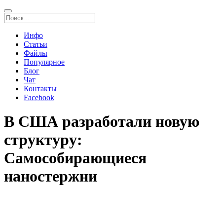
Инфо
Статьи
Файлы
Популярное
Блог
Чат
Контакты
Facebook
В США разработали новую
структуру:
Самособирающиеся
наностержни