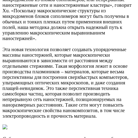
наностержневые сети и наностержневые кластеры», говорит
Xu. «Поскольку макроскопические структуры из
микродоменов блоков сополимеров могут быть получены в
обычных и тонких пленках путем применения внешних
полей, наша методика должна открыть надежный путь к
управлению макроскопическим выравниванием
наностержней».
Эта новая технология позволяет создавать упорядоченные
массивы наностержней, которые макроскопически
выравниваются в зависимости от расстояния между
отдельными стержнями. Такая морфология лежит в основе
производства плазмоников – материалов, которые весьма
перспективны для построения сверхбыстрых компьютеров,
ультрамощных оптических микроскопов, и даже создания
плащей-невидимок. Это также перспективная техника
самосборки частиц, которая позволит производить
непрерывную сеть наностержней, позиционируемых на
наноразмерных расстояниях. Такие сети могут повысить
макроскопические свойства нанокомпозитов, в том числе
электропроводность и прочность материала.