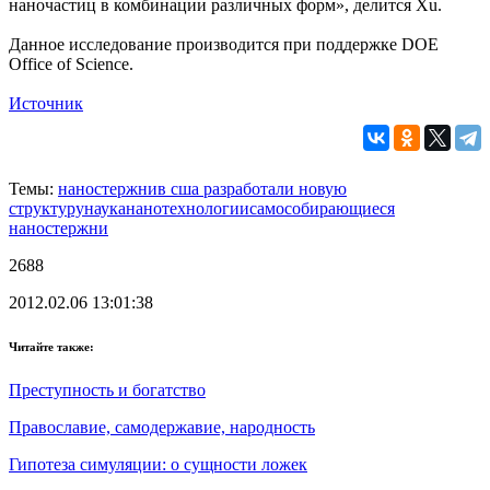
наночастиц в комбинации различных форм», делится Xu.
Данное исследование производится при поддержке DOE
Office of Science.
Источник
Темы:
наностержни
в сша разработали новую
структуру
наука
нанотехнологии
самособирающиеся
наностержни
2688
2012.02.06 13:01:38
Читайте также:
Преступность и богатство
Православие, самодержавие, народность
Гипотеза симуляции: о сущности ложек