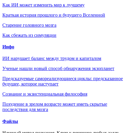
Как ИИ может изменить мир к лучшему
Краткая история прошлого и будущего Вселенной
Старение головного мозга
Как сбежать из симуляции
Инфо
ИИ нарушает баланс между трудом и капиталом
Ученые нашли новый способ обнаружения экзопланет
Предсказуемые самореализующиеся циклы: предсказанное
будущее, которое наступает
Сознание и экзистенциальная философия
Похудение в зрелом возрасте может иметь скрытые
последствия для мозга
Файлы
Научный метод познания. Ключ к решению любых задач