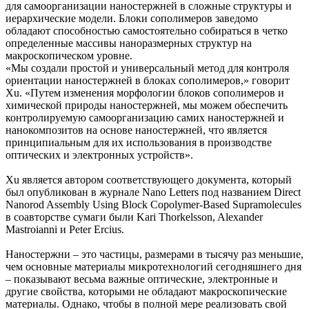
для самоорганизации наностержней в сложные структуры и
иерархические модели. Блоки сополимеров заведомо
обладают способностью самостоятельно собираться в четко
определенные массивы наноразмерных структур на
макроскопическом уровне.
«Мы создали простой и универсальный метод для контроля
ориентации наностержней в блоках сополимеров,» говорит
Xu. «Путем изменения морфологии блоков сополимеров и
химической природы наностержней, мы можем обеспечить
контролируемую самоорганизацию самих наностержней и
нанокомпозитов на основе наностержней, что является
принципиальным для их использования в производстве
оптических и электронных устройств».
Xu является автором соответствующего документа, который
был опубликован в журнале Nano Letters под названием Direct
Nanorod Assembly Using Block Copolymer-Based Supramolecules
в соавторстве сумаги были Kari Thorkelsson, Alexander
Mastroianni и Peter Ercius.
Наностержни – это частицы, размерами в тысячу раз меньшие,
чем основные материалы микротехнологий сегодняшнего дня
– показывают весьма важные оптические, электронные и
другие свойства, которыми не обладают макроскопические
материалы. Однако, чтобы в полной мере реализовать свой