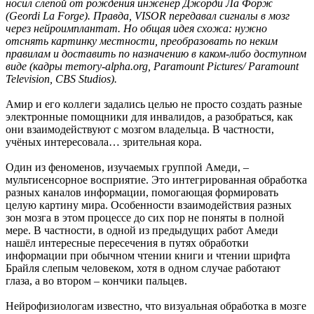
носил слепой от рождения инженер Джорди Ла Форж
(Geordi La Forge). Правда, VISOR передавал сигналы в мозг
через нейроимплантат. Но общая идея схожа: нужно
отснять картинку местности, преобразовать по неким
правилам и доставить по назначению в каком-либо доступном
виде (кадры memory-alpha.org, Paramount Pictures/ Paramount
Television, CBS Studios).
Амир и его коллеги задались целью не просто создать разные
электронные помощники для инвалидов, а разобраться, как
они взаимодействуют с мозгом владельца. В частности,
учёных интересовала… зрительная кора.
Один из феноменов, изучаемых группой Амеди, –
мультисенсорное восприятие. Это интегрированная обработка
разных каналов информации, помогающая формировать
целую картину мира. Особенности взаимодействия разных
зон мозга в этом процессе до сих пор не поняты в полной
мере. В частности, в одной из предыдущих работ Амеди
нашёл интересные пересечения в путях обработки
информации при обычном чтении книги и чтении шрифта
Брайля слепым человеком, хотя в одном случае работают
глаза, а во втором – кончики пальцев.
Нейрофизиологам известно, что визуальная обработка в мозге