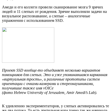
Амеди и его коллеги провели сканирование мозга 9 зрячих
людей и 11 слепых от рождения. Зрячие выполняли задачи на
визуальное распознавание, а слепые – аналогичные
упражнения с использованием SSD.
Проект SSD вообще-то объединяет несколько вариантов
помощников для слепых. Это и уже упоминавшаяся карманная
«виртуальная трость», и различные прототипы систем
ориентации с очками-камерами и стереонаушниками,
получившие также имя vOICe
(фото Hebrew University of Jerusalem, Amir Amedi’s Lab).
К удивлению экспериментаторов, у слепых активировались те
же два потока. То есть зрительная кора точно так же начинала