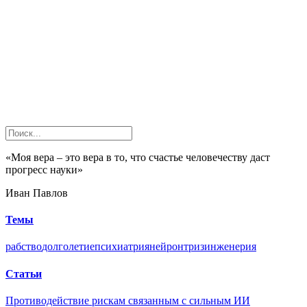
«Моя вера – это вера в то, что счастье человечеству даст
прогресс науки»
Иван Павлов
Темы
рабство
долголетие
психиатрия
нейрон
триз
инженерия
Статьи
Противодействие рискам связанным с сильным ИИ