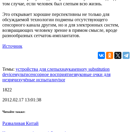
том случае, если человек был слепым всю жизнь.
Это открывает хорошие перспективны не только для
обсуждаемой технологии подмены отсутствующего
сенсорного канала другим, но и для электронных систем,
возвращающих человеку зрение в прямом смысле, вроде
разнообразных сетчаток-имплантатов.
Источник
Темы:
устройства для слепых
наука
sensory substitution
device
мультисенсорное восприятие
звуковые очки для
незрячих
учёные испытали
visor
1822
2012.02.17 13:01:38
Читайте также:
Разваливая Китай