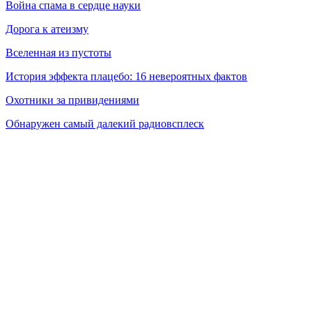
Война спама в сердце науки
Дорога к атеизму
Вселенная из пустоты
История эффекта плацебо: 16 невероятных фактов
Охотники за привидениями
Обнаружен самый далекий радиовсплеск