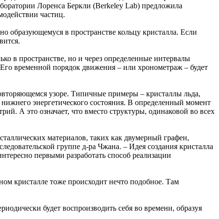
боратории Лоренса Беркли (Berkeley Lab) предложила
модействии частиц.
но образующемуся в пространстве кольцу кристалла. Если
вится.
ько в пространстве, но и через определенные интервалы
 Его временной порядок движения – или хронометраж – будет
повторяющемся узоре. Типичные примеры – кристаллы льда,
го нижнего энергетического состояния. В определенный момент
ий. А это означает, что вместо структуры, одинаковой во всех
сталлических материалов, таких как двумерный графен,
ледовательской группе д-ра Чжана. – Идея создания кристалла
интересно первыми разработать способ реализации
рном кристалле тоже происходит нечто подобное. Там
риодически будет воспроизводить себя во времени, образуя