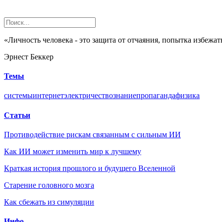
«Личность человека - это защита от отчаяния, попытка избежа
Эрнест Беккер
Темы
системы
интернет
электричество
знание
пропаганда
физика
Статьи
Противодействие рискам связанным с сильным ИИ
Как ИИ может изменить мир к лучшему
Краткая история прошлого и будущего Вселенной
Старение головного мозга
Как сбежать из симуляции
Инфо