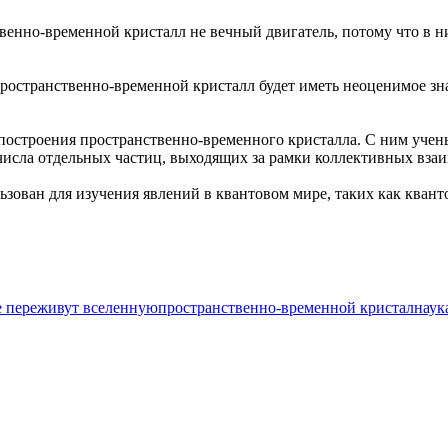
венно-временной кристалл не вечный двигатель, потому что в н
пространственно-временной кристалл будет иметь неоценимое зна
остроения пространственно-временного кристалла. С ним учены
исла отдельных частиц, выходящих за рамки коллективных взаи
зован для изучения явлений в квантовом мире, таких как квант
е переживут вселенную
пространственно-временной кристал
наук