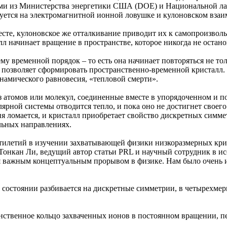
лями из Министерства энергетики США (DOE) и Национальной ла
руется на электромагнитной ионной ловушке и кулоновском взаи
сте, кулоновское же отталкивание приводит их к самопроизволь
л начинает вращение в пространстве, которое никогда не остано
у временной порядок – то есть она начинает повторяться не тол
 позволяет сформировать пространственно-временной кристалл.
инамического равновесия, «тепловой смерти».
з атомов или молекул, соединенные вместе в упорядоченном и 
лярной системы отводится тепло, и пока оно не достигнет свое
ломается, и кристалл приобретает свойство дискретных симметр
ельных направлениях.
ятилетий в изучении захватывающей физики низкоразмерных кри
онкан Ли, ведущий автор статьи PRL и научный сотрудник в исс
ся важным концептуальным прорывом в физике. Нам было очень 
м состоянии разбивается на дискретные симметрии, в четырехме
нственное кольцо захваченных ионов в постоянном вращении, пе