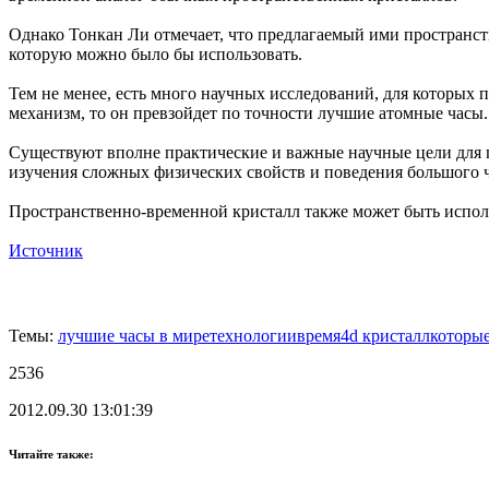
Однако Тонкан Ли отмечает, что предлагаемый ими пространст
которую можно было бы использовать.
Тем не менее, есть много научных исследований, для которых 
механизм, то он превзойдет по точности лучшие атомные часы.
Существуют вполне практические и важные научные цели для п
изучения сложных физических свойств и поведения большого ч
Пространственно-временной кристалл также может быть исполь
Источник
Темы:
лучшие часы в мире
технологии
время
4d кристалл
которы
2536
2012.09.30 13:01:39
Читайте также: