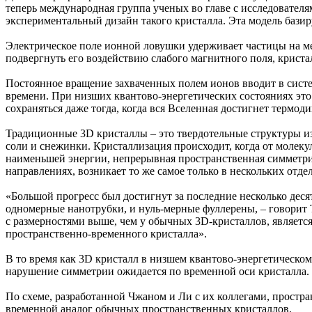
теперь международная группа ученых во главе с исследовате
экспериментальный дизайн такого кристалла. Эта модель бази
Электрическое поле ионной ловушки удерживает частицы на ме
подвергнуть его воздействию слабого магнитного поля, кристал
Постоянное вращение захваченных полем ионов вводит в систем
времени. При низших квантово-энергетических состояниях это
сохраняться даже тогда, когда вся Вселенная достигнет термод
Традиционные 3D кристаллы – это твердотельные структуры и
соли и снежинки. Кристаллизация происходит, когда от молеку
наименьшей энергии, непрерывная пространственная симметрия 
направлениях, возникает то же самое только в нескольких отд
«Большой прогресс был достигнут за последние несколько дес
одномерные нанотрубки, и нуль-мерные фуллерены, – говорит Т
с размерностями выше, чем у обычных 3D-кристаллов, являет
пространственно-временного кристалла».
В то время как 3D кристалл в низшем квантово-энергетическо
нарушение симметрии ожидается по временной оси кристалла.
По схеме, разработанной Чжаном и Ли с их коллегами, простра
временной аналог обычных пространственных кристаллов.