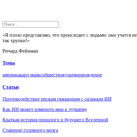
«Я плохо представляю, что происходит с людьми: они учатся н
так хрупки!»
Ричард Фейнман
Темы
америка
карл маркс
общество
культ
мир
рождение
Статьи
Противодействие рискам связанным с сильным ИИ
Как ИИ может изменить мир к лучшему
Краткая история прошлого и будущего Вселенной
Старение головного мозга