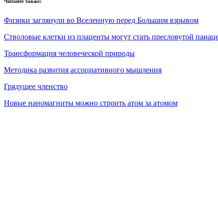
Читайте также:
Физики заглянули во Вселенную перед Большим взрывом
Стволовые клетки из плаценты могут стать пресловутой панац
Трансформация человеческой природы
Методика развития ассоциативного мышления
Грядущее членство
Новые наномагниты можно строить атом за атомом