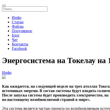
Инфо
Статьи
Файлы
Популярное
Блог
Чат
Контакты
Facebook
Энергосистема на Токелау на
Инфо
Как ожидается, на следующей неделе на трех атоллах Токел
источниках энергии. В состав системы будут входить солне
После запуска система будет производить электричество, н
по-настоящему возобновляемой страной в мире».
Эта система является частью проекта по возобновляемым источ