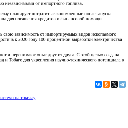
ью независимыми от импортного топлива.
келау планирует потратить сэкономленные после запуска
ована для погашения кредитов и финансовой помощи
ть свою зависимость от импортируемых видов ископаемого
достичь к 2020 году 100-процентной выработки электричества
ют и перенимают опыт друг от друга. С этой целью создана
д и Тобаго для укрепления научно-технического потенциала в
истема на токелау