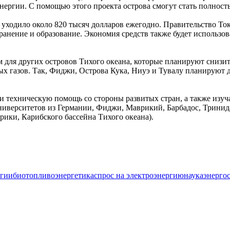
ергии. С помощью этого проекта острова смогут стать полност
 уходило около 820 тысяч долларов ежегодно. Правительство То
хранение и образование. Экономия средств также будет использ
 для других островов Тихого океана, которые планируют снизи
ых газов. Так, Фиджи, Острова Кука, Ниуэ и Тувалу планируют 
 техническую помощь со стороны развитых стран, а также изуча
ниверситетов из Германии, Фиджи, Маврикий, Барбадос, Тринида
ики, Карибского бассейна Тихого океана).
огии
биотопливо
энергетика
спрос на электроэнергию
наука
энергос