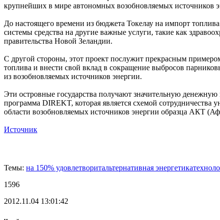
крупнейших в мире автономных возобновляемых источников эн
До настоящего времени из бюджета Токелау на импорт топлива
системы средства на другие важные услуги, такие как здравоо
правительства Новой Зеландии.
С другой стороны, этот проект послужит прекрасным примером
топлива и внести свой вклад в сокращение выбросов парников
из возобновляемых источников энергии.
Эти островные государства получают значительную денежную и
программа DIREKT, которая является схемой сотрудничества у
области возобновляемых источников энергии образца АКТ (Афр
Источник
Темы:
на 150% удовлетворит
альтернативная энергетика
технол
1596
2012.11.04 13:01:42