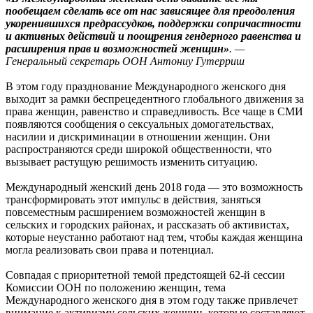
пообещаем сделать все от нас зависящее для преодоления
укоренившихся предрассудков, поддержки сопричастности
и активных действий и поощрения гендерного равенства и
расширения прав и возможностей женщин»
. —
Генеральный секретарь ООН Антониу Гутерриш
В этом году празднование Международного женского дня
выходит за рамки беспрецедентного глобального движения за
права женщин, равенство и справедливость. Все чаще в СМИ
появляются сообщения о сексуальных домогательствах,
насилии и дискриминации в отношении женщин. Они
распространяются среди широкой общественности, что
вызывает растущую решимость изменить ситуацию.
Международный женский день 2018 года — это возможность
трансформировать этот импульс в действия, заняться
повсеместным расширением возможностей женщин в
сельских и городских районах, и рассказать об активистах,
которые неустанно работают над тем, чтобы каждая женщина
могла реализовать свои права и потенциал.
Совпадая с приоритетной темой предстоящей 62-й сессии
Комиссии ООН по положению женщин, тема
Международного женского дня в этом году также привлечет
внимание к активизму сельских женщин, которые составляют