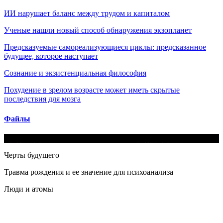
ИИ нарушает баланс между трудом и капиталом
Ученые нашли новый способ обнаружения экзопланет
Предсказуемые самореализующиеся циклы: предсказанное
будущее, которое наступает
Сознание и экзистенциальная философия
Похудение в зрелом возрасте может иметь скрытые
последствия для мозга
Файлы
Дюжина лекций. Шесть попроще и шесть посложнее
Черты будущего
Травма рождения и ее значение для психоанализа
Люди и атомы