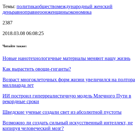
Темы:
политика
общество
международный женский
день
равноправие
оон
женщины
экономика
2387
2018.03.08 06:08:25
Читайте также:
Новые нанотехнологичные материалы меняют нашу жизнь
Как вырастить овощи-гиганты?
Возраст многоклеточных форм жизни увеличился на полтора
миллиарда лет
ИИ построил гиперреалистичную модель Млечного Пути в
рекордные сроки
Шведские ученые создали свет из абсолютной пустоты
Возможно ли создать сильный искусственный интеллект, не
копируя человеческий мозг?