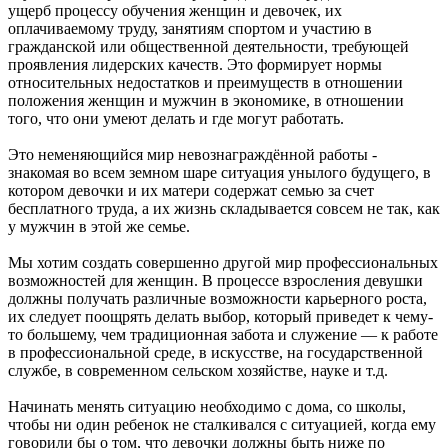
ущерб процессу обучения женщин и девочек, их
оплачиваемому труду, занятиям спортом и участию в
гражданской или общественной деятельности, требующей
проявления лидерских качеств. Это формирует нормы
относительных недостатков и преимуществ в отношении
положения женщин и мужчин в экономике, в отношении
того, что они умеют делать и где могут работать.
Это неменяющийся мир невознаграждённой работы -
знакомая во всем земном шаре ситуация унылого будущего, в
котором девочки и их матери содержат семью за счет
бесплатного труда, а их жизнь складывается совсем не так, как
у мужчин в этой же семье.
Мы хотим создать совершенно другой мир профессиональных
возможностей для женщин. В процессе взросления девушки
должны получать различные возможности карьерного роста,
их следует поощрять делать выбор, который приведет к чему-
то большему, чем традиционная забота и служение — к работе
в профессиональной среде, в искусстве, на государственной
службе, в современном сельском хозяйстве, науке и т.д.
Начинать менять ситуацию необходимо с дома, со школы,
чтобы ни один ребенок не сталкивался с ситуацией, когда ему
говорили бы о том, что девочки должны быть ниже по