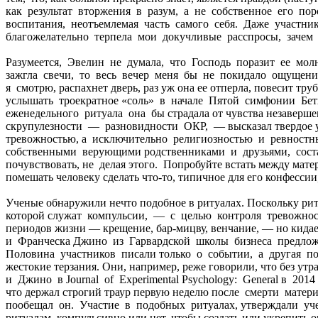
как результат вторжения в разум, а не собственное его пор
воспитания, неотъемлемая часть самого себя. Даже участни
благожелательно терпела мои докучливые расспросы, зачем
Разумеется, Эвелин не думала, что Господь поразит ее мо
зажгла свечи, то весь вечер меня бы не покидало ощущение
я смотрю, распахнет дверь, раз уж она ее отперла, повесит т
услышать троекратное «соль» в начале Пятой симфонии Бет
еженедельного ритуала она бы страдала от чувства незаверше
скрупулезности — разновидности ОКР, — высказал твердое уб
тревожностью, а исключительно религиозностью и ревностн
собственными верующими родственниками и друзьями, соста
почувствовать, не делая этого. Попробуйте встать между матер
помешать человеку сделать что-то, типичное для его конфессии
Ученые обнаружили нечто подобное в ритуалах. Поскольку р
которой служат компульсии, — с целью контроля тревожност
периодов жизни — крещение, бар-мицву, венчание, — но кид
и Франческа Джино из Гарвардской школы бизнеса предлож
Половина участников писали только о событии, а другая по
жестокие терзания. Они, например, реже говорили, что без у
и Джино в Journal of Experimental Psychology: General в 201
что держал строгий траур первую неделю после смерти мате
пообещал он. Участие в подобных ритуалах, утверждали уче
ритуалам, компульсивно или нет, чтобы создать или укрепить 