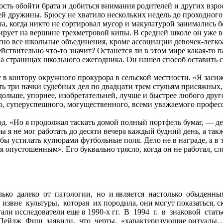
ть обойти брата и добиться внимания родителей и других взрос
ей дружины. Брюсу не хватило нескольких недель до проходного 
на, когда никто не сортировал мусор и макулатурой занимались 
нсирует на вершине трехметровой кипы. В средней школе он уж
но все школьные объединения, кроме ассоциации девочек-легко
йствительно что-то значит? Останется ли в этом мире какая-то
на страницах школьного ежегодника. Он нашел способ оставить с
 в контору окружного прокурора в сельской местности. «Я засиж
ь три пачки судебных дел по двадцати трем стульям присяжных,
дольше, упорнее, изобретательней, лучше и быстрее любого дру
ого, суперуспешного, могущественного, всеми уважаемого профес
вод. «Но я продолжал таскать домой полный портфель бумаг, — д
бы я не мог работать до десяти вечера каждый будний день, а та
тобы устилать купюрами футбольные поля. Дело не в награде, а в
бя опустошенным». Его буквально трясло, когда он не работал, 
ько далеко от патологии, но и является настолько обыденн
извне культуры, которая их породила, они могут показаться,
агали исследователи еще в 1990-х гг. В 1994 г. в знаковой с
 Пейдж Фиш заявили, что черты, «характеризующие ритуалы