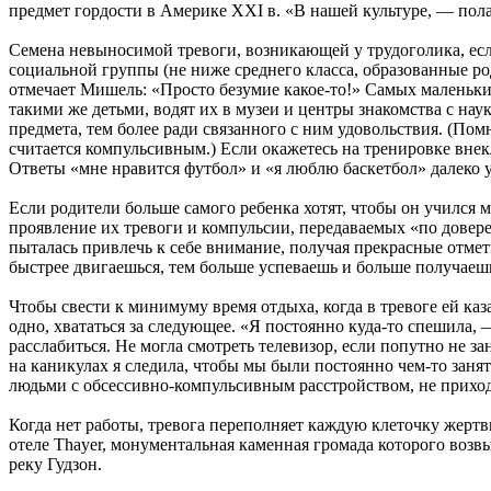
предмет гордости в Америке XXI в. «В нашей культуре, — пола
Семена невыносимой тревоги, возникающей у трудоголика, если
социальной группы (не ниже среднего класса, образованные р
отмечает Мишель: «Просто безумие какое-то!» Самых маленьки
такими же детьми, водят их в музеи и центры знакомства с нау
предмета, тем более ради связанного с ним удовольствия. (Пом
считается компульсивным.) Если окажетесь на тренировке внек
Ответы «мне нравится футбол» и «я люблю баскетбол» далеко
Если родители больше самого ребенка хотят, чтобы он учился
проявление их тревоги и компульсии, передаваемых «по довер
пыталась привлечь к себе внимание, получая прекрасные отметк
быстрее двигаешься, тем больше успеваешь и больше получаеш
Чтобы свести к минимуму время отдыха, когда в тревоге ей каз
одно, хвататься за следующее. «Я постоянно куда-то спешила,
расслабиться. Не могла смотреть телевизор, если попутно не з
на каникулах я следила, чтобы мы были постоянно чем-то занят
людьми с обсессивно-компульсивным расстройством, не прихо
Когда нет работы, тревога переполняет каждую клеточку жерт
отеле Thayer, монументальная каменная громада которого воз
реку Гудзон.