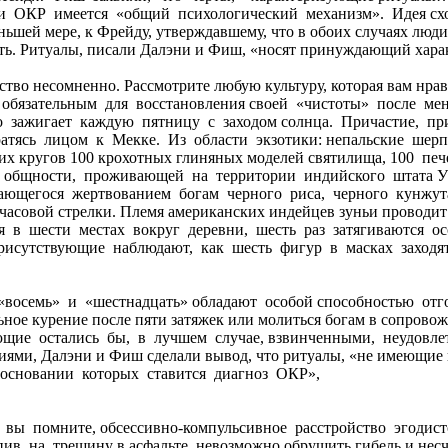
в и ОКР имеется «общий психологический механизм». Идея сх
ньшей мере, к Фрейду, утверждавшему, что в обоих случаях л
ь. Ритуалы, писали Далэни и Фиш, «носят принуждающий хара
ство несомненно. Рассмотрите любую культуру, которая вам нра
 обязательным для восстановления своей «чистоты» после ме
о зажигает каждую пятницу с заходом солнца. Причастие, п
ратясь лицом к Мекке. Из области экзотики: непальские шер
ских кругов 100 крохотных глиняных моделей святилища, 100 
й общности, проживающей на территории индийского штата У
ающегося жертвованием богам черного риса, черного кунжут
асовой стрелки. Племя американских индейцев зуньи проводит
 в шести местах вокруг деревни, шесть раз затягиваются о
рисутствующие наблюдают, как шесть фигур в масках заходят 
восемь» и «шестнадцать» обладают особой способностью отг
льное курение после пяти затяжек или молиться богам в сопров
рующие остались бы, в лучшем случае, взвинченными, неудо
сиями, Далэни и Фиш сделали вывод, что ритуалы, «не имеющи
а основании которых ставится диагноз ОКР»,
помните, обсессивно-компульсивное расстройство эгодистон
тупив на трещину в асфальте, невозможно обрушить гибель и нес