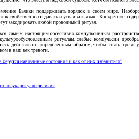
мление Бьянки поддерживать порядок в своем мире. Наоборо
, как свойственно создавать и усваивать язык. Конкретное со
огут закодировать любой проводимый ритуал.
ться самым настоящим обсессивно-компульсивным расстройст
культурообусловленным ритуалам, слабые компульсии преоб
сть действовать определенным образом, чтобы снять тревогу
ком в наш век тревоги.
берутся навязчивые состояния и как от них избавиться"
ина
наука
ритуалы
религия