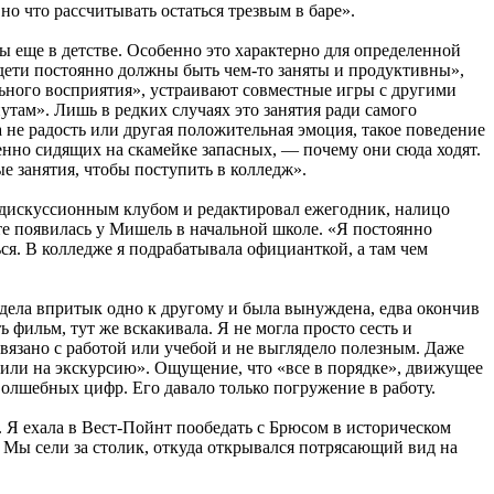
но что рассчитывать остаться трезвым в баре».
ы еще в детстве. Особенно это характерно для определенной
«дети постоянно должны быть чем-то заняты и продуктивны»,
ьного восприятия», устраивают совместные игры с другими
утам». Лишь в редких случаях это занятия ради самого
а не радость или другая положительная эмоция, такое поведение
енно сидящих на скамейке запасных, — почему они сюда ходят.
е занятия, чтобы поступить в колледж».
л дискуссионным клубом и редактировал ежегодник, налицо
те появилась у Мишель в начальной школе. «Я постоянно
ься. В колледже я подрабатывала официанткой, а там чем
а дела впритык одно к другому и была вынуждена, едва окончив
фильм, тут же вскакивала. Я не могла просто сесть и
 связано с работой или учебой и не выглядело полезным. Даже
ис или на экскурсию». Ощущение, что «все в порядке», движущее
олшебных цифр. Его давало только погружение в работу.
 Я ехала в Вест-Пойнт пообедать с Брюсом в историческом
 Мы сели за столик, откуда открывался потрясающий вид на