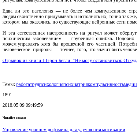
Едва ли это патология — не более чем компульсивное стре
людям свойственно придумывать и исполнять их, точно так же
котором мы оказались, но существующие нейронные сети пом
И эта естественная настроенность на ритуал может оберну
психическим заболеванием — грубейшая ошибка. Подобно 
можем управлять хотя бы крошечной его частицей. Потребно
человеческой природы — точнее, того, что значит быть челове
Отрывок из книги Шэрон Бегли "Не могу остановиться: Откуда 
Темы:
работа
труд
психология
психиатрия
компульсивность
медиц
1891
2018.05.09 09:49:59
Читайте также:
Управление уровнем дофамина для улучшения мотивации