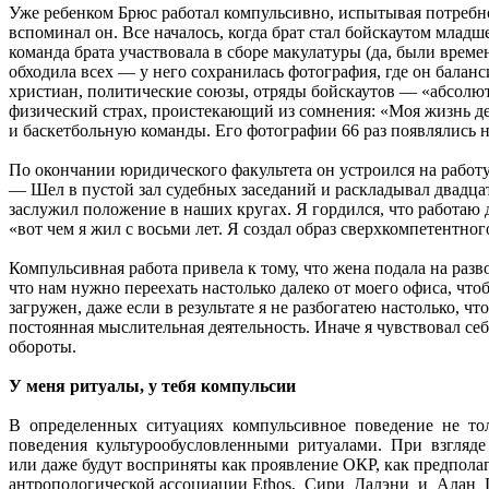
Уже ребенком Брюс работал компульсивно, испытывая потребнос
вспоминал он. Все началось, когда брат стал бойскаутом младш
команда брата участвовала в сборе макулатуры (да, были време
обходила всех — у него сохранилась фотография, где он бала
христиан, политические союзы, отряды бойскаутов — «абсолют
физический страх, проистекающий из сомнения: «Моя жизнь де
и баскетбольную команды. Его фотографии 66 раз появлялись 
По окончании юридического факультета он устроился на работу
— Шел в пустой зал судебных заседаний и раскладывал двадцат
заслужил положение в наших кругах. Я гордился, что работаю 
«вот чем я жил с восьми лет. Я создал образ сверхкомпетентн
Компульсивная работа привела к тому, что жена подала на раз
что нам нужно переехать настолько далеко от моего офиса, что
загружен, даже если в результате я не разбогатею настолько, ч
постоянная мыслительная деятельность. Иначе я чувствовал се
обороты.
У меня ритуалы, у тебя компульсии
В определенных ситуациях компульсивное поведение не тол
поведения культурообусловленными ритуалами. При взгляде 
или даже будут восприняты как проявление ОКР, как предпол
антропологической ассоциации Ethos, Сири Далэни и Алан