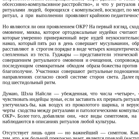
обсессивно-компульсивное расстройство», и что у ритуало
ритуалами людей, борющихся с компульсией, восходит, по ме
ритуал, а при выполнении проявляют крайнюю педантичност
Но являются ли они проявлением ОКР? На первый взгляд, сход
омовение, миква, которое ортодоксальные иудейки считают
которые умеренно приверженный вере иудей неукоснительн
намаз, который пять раз в день совершает мусульманин, об
расставляют в строгом порядке в виде четырех концентриче
слепленных из теста. Гуджары — представители этническо
совершением ритуального омовения и очищения, сопровожд
последующим семикратным обходом образа божества против ч
благополучие. Участники совершают ритуальные подношения
направлениях согласно своей системе сторон света. Далее п
под шестидольный ритм.
Думаю, Шэла Найсли — убежденная, что числа «четыре», «
чувствовать индейцы зуньи, если заставить их прервать ритуа
улетучилась бы, как воздух из проколотого шарика, и ве
черты сходства между ритуалами и патологическими компуль
ОКР». Более того, добавляли они, «все виды симптомов, н
наблюдаются в описаниях ритуалов любой культуры.
Отсутствует лишь один — но важнейший — симптом. Как вы 
тем, что, как больной прекрасно знает, является правдой (нас