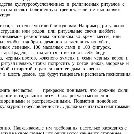
одства культурообусловленных и религиозных ритуалов с
юди испытывают болезненную тревогу, если не выполняют
ктер».
вится, экзотическую или близкую вам. Например, ритуальное
нструации или родов, или ритуальные свечи шаббата,
ринимаемое ревностным католиком во время мессы, или
пы, чтобы задобрить демонов и заставить их уйти,
печеных лепешек, 100 масляных ламп и 100 фигурок,
ттар-Прадеш, — пытаются отвести от себя беду
а, черных цветов, жженого ячменя и семи черных коров и
 ритуал шалако, чтобы попросить у богов дождь, здоровье и
собой сигаретой и развеивают ее дым в шести
в шесть домов, где будут танцевать и распевать песнопения
онять несчастья, — прекрасно понимает, что должны были
ождении пятидольного ритма. Сила ритуала мгновенно
влетворенными и растревоженными. Подметив подобные
е культурной обусловленности… должны считаться симптомами
но. Навязываемые им требования настолько расходятся с
частья на свою семью), что ощущаются как нечто стороннее,