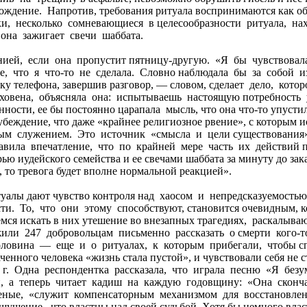
ождение. Напротив, требования ритуала воспринимаются как об
ки, несколько сомневающиеся в целесообразности ритуала, н
 она зажигает свечи шаббата.
лнией, если она пропустит пятницу-другую. «Я бы чувствова
, что я что-то не сделала. Словно наблюдала бы за собой и
рубку телефона, завершив разговор, — словом, сделает дело, ко
ховена, объясняла она: испытываешь настоящую потребность
нности, ее бы постоянно царапала мысль, что она что-то упус
еждение, что даже «крайнее религиозное рвение», с которым 
ым служением. Это источник «смысла и цели существования».
вила впечатление, что по крайней мере часть их действий 
ью иудейского семейства и ее свечами шаббата за минуту до зак
, то тревога будет вполне нормальной реакцией».
итуалы дают чувство контроля над хаосом и непредсказуемос
и. То, что они этому способствуют, становится очевидным, к
аемся искать в них утешение во внезапных трагедиях, раска
или 247 добровольцам письменно рассказать о смерти кого-
ловина — еще и о ритуалах, к которым прибегали, чтобы спр
траченного человека «жизнь стала пустой», и чувствовали себ
4 г. Одна респондентка рассказала, что играла песню «Я безумн
ри, а теперь читает кадиш на каждую годовщину: «Она сконч
ные, «служит компенсаторным механизмом для восстановления
ощущение, что властны над своей судьбой. Хотя бы немного вла