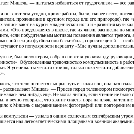
гает Мишель, — пытаться избавиться от трудоголизма — все рав
 он занят чем угодно, кроме работы, были, скорее всего, посеян
одители, проживание в крупном городе или его пригороде), где 
х записывают на курсы младенческой йоги и «развития музыкал
ками. «Это продолжается в школе, где их жизнь расписана по мин
ните, если побудительным мотивом поведения является тревога, 
лассной секции футбола или баскетбола, спросите детей — особ
 уступают по популярности варианту «Мне нужны дополнительны
 музыке, был волонтером, собрал спортивную команду, руководи
енности». Обусловленная тревожностью компульсивность в рабо
и. Я усвоила: ты чего-то стоишь, только пока чего-то добиваеш
ь».
алось, что тело пытается выпрыгнуть из кожи вон, она назначал
 — рассказывает Мишель. — Присев перед телевизором посмотреть 
анималась чем-нибудь еще. Не могла читать, если чтение не было
ы, и вечно говорила, что хватит сидеть, пора на пляж, на тенн
дило к Мишель с выравниванием фотографий или повторением в
вы компульсии — узнала я одним солнечным сентябрьским утром.
вышается над легкоатлетическими площадками военной академии.