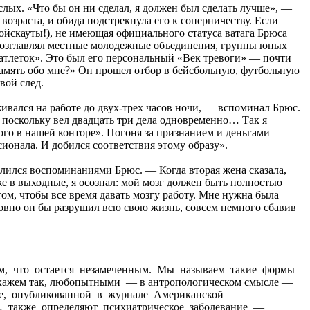
лых. «Что бы он ни сделал, я должен был сделать лучше», —
возраста, и обида подстрекнула его к соперничеству. Если
бойскауты!), не имеющая официального статуса ватага Брюса
е возглавлял местные молодежные объединения, группы юных
атлеток». Это был его персональный «Век тревоги» — почти
 память обо мне?» Он прошел отбор в бейсбольную, футбольную
вой след.
ивался на работе до двух-трех часов ночи, — вспоминал Брюс.
 поскольку вел двадцать три дела одновременно… Так я
гого в нашей конторе». Погоня за признанием и деньгами —
сионала. И добился соответствия этому образу».
елился воспоминаниями Брюс. — Когда вторая жена сказала,
кже в выходные, я осознал: мой мозг должен быть полностью
 том, чтобы все время давать мозгу работу. Мне нужна была
словно он бы разрушил всю свою жизнь, совсем немного сбавив
ым, что остается незамеченным. Мы называем такие формы
 скажем так, любопытными — в антропологическом смысле —
татье, опубликованной в журнале Американской
… также определяют психиатрическое заболевание —