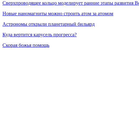
Сверхпроводящее кольцо моделирует ранние этапы развития В
Новые наномагниты можно строить атом за атомом
Астрономы открыли планетарный бильярд
Куда вертится карусель прогресса?
Скорая божья помощь