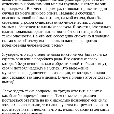
отношению к большим или малым группам, к которым они
принадлежат. В качестве примера, позвольте привести один
случай из моего личного опыта. Недавно я обсуждал
опасность новой войны, которая, на мой взгляд, была бы
серьёзной угрозой существованию человечества, с одним
умным и благожелательным человеком. Я заметил, что только
наднациональная организация могла бы стать защитой от
такой опасности. На что мой собеседник спокойно и холодно
сказал мне: «Почему вы так сильно настроены против
исчезновения человеческой расы?»
Я уверен, что ещё столетие назад никто не мог бы так легко
сделать заявление подобного рода. Его сделал человек,
который безуспешно пытался обрести какой-то баланс внутри
себя и потерял надежду на успех. Это выражение
мучительного одиночества и изоляции, от которых в наши
дни страдают так много людей. В чём причина этого? Есть ли
выход?
Легко задать такие вопросы, но трудно ответить на них с
какой-либо определённостью. Тем не менее, я должен
постараться ответить на них насколько позволяют мои силы,
хотя и хорошо сознаю, что наши чувства и стремления часто
противоречивы и неясны и что их нельзя объяснить лёгкими
и простыми формулами.