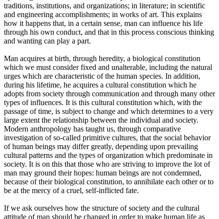
traditions, institutions, and organizations; in literature; in scientific
and engineering accomplishments; in works of art. This explains
how it happens that, in a certain sense, man can influence his life
through his own conduct, and that in this process conscious thinking
and wanting can play a part.
Man acquires at birth, through heredity, a biological constitution
which we must consider fixed and unalterable, including the natural
urges which are characteristic of the human species. In addition,
during his lifetime, he acquires a cultural constitution which he
adopts from society through communication and through many other
types of influences. It is this cultural constitution which, with the
passage of time, is subject to change and which determines to a very
large extent the relationship between the individual and society.
Modern anthropology has taught us, through comparative
investigation of so-called primitive cultures, that the social behavior
of human beings may differ greatly, depending upon prevailing
cultural patterns and the types of organization which predominate in
society. It is on this that those who are striving to improve the lot of
man may ground their hopes: human beings are not condemned,
because of their biological constitution, to annihilate each other or to
be at the mercy of a cruel, self-inflicted fate.
If we ask ourselves how the structure of society and the cultural
attitude of man should be changed in order to make human life as