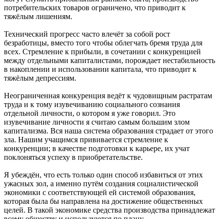
потребительских товаров ограничено, что приводит к
тяжёлым лишениям.
Технический прогресс часто влечёт за собой рост
безработицы, вместо того чтобы облегчать бремя труда для
всех. Стремление к прибыли, в сочетании с конкуренцией
между отдельными капиталистами, порождает нестабильность
в накоплении и использовании капитала, что приводит к
тяжёлым депрессиям.
Неограниченная конкуренция ведёт к чудовищным растратам
труда и к тому изувечиванию социального сознания
отдельной личности, о котором я уже говорил. Это
изувечивание личности я считаю самым большим злом
капитализма. Вся наша система образования страдает от этого
зла. Нашим учащимся прививается стремление к
конкуренции; в качестве подготовки к карьере, их учат
поклоняться успеху в приобретательстве.
Я убеждён, что есть только один способ избавиться от этих
ужасных зол, а именно путём создания социалистической
экономики с соответствующей ей системой образования,
которая была бы направлена на достижение общественных
целей. В такой экономике средства производства принадлежат
всему обществу и используются по плану.