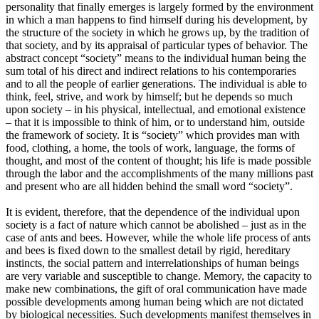
personality that finally emerges is largely formed by the environment
in which a man happens to find himself during his development, by
the structure of the society in which he grows up, by the tradition of
that society, and by its appraisal of particular types of behavior. The
abstract concept “society” means to the individual human being the
sum total of his direct and indirect relations to his contemporaries
and to all the people of earlier generations. The individual is able to
think, feel, strive, and work by himself; but he depends so much
upon society – in his physical, intellectual, and emotional existence
– that it is impossible to think of him, or to understand him, outside
the framework of society. It is “society” which provides man with
food, clothing, a home, the tools of work, language, the forms of
thought, and most of the content of thought; his life is made possible
through the labor and the accomplishments of the many millions past
and present who are all hidden behind the small word “society”.
It is evident, therefore, that the dependence of the individual upon
society is a fact of nature which cannot be abolished – just as in the
case of ants and bees. However, while the whole life process of ants
and bees is fixed down to the smallest detail by rigid, hereditary
instincts, the social pattern and interrelationships of human beings
are very variable and susceptible to change. Memory, the capacity to
make new combinations, the gift of oral communication have made
possible developments among human being which are not dictated
by biological necessities. Such developments manifest themselves in