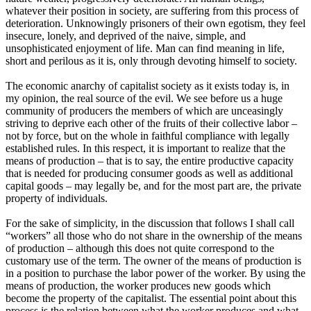
whatever their position in society, are suffering from this process of
deterioration. Unknowingly prisoners of their own egotism, they feel
insecure, lonely, and deprived of the naive, simple, and
unsophisticated enjoyment of life. Man can find meaning in life,
short and perilous as it is, only through devoting himself to society.
The economic anarchy of capitalist society as it exists today is, in
my opinion, the real source of the evil. We see before us a huge
community of producers the members of which are unceasingly
striving to deprive each other of the fruits of their collective labor –
not by force, but on the whole in faithful compliance with legally
established rules. In this respect, it is important to realize that the
means of production – that is to say, the entire productive capacity
that is needed for producing consumer goods as well as additional
capital goods – may legally be, and for the most part are, the private
property of individuals.
For the sake of simplicity, in the discussion that follows I shall call
“workers” all those who do not share in the ownership of the means
of production – although this does not quite correspond to the
customary use of the term. The owner of the means of production is
in a position to purchase the labor power of the worker. By using the
means of production, the worker produces new goods which
become the property of the capitalist. The essential point about this
process is the relation between what the worker produces and what