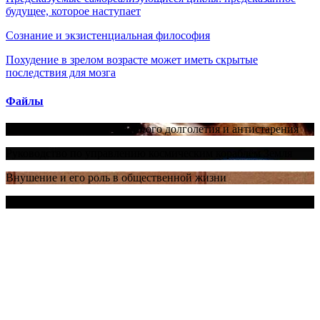
будущее, которое наступает
Сознание и экзистенциальная философия
Похудение в зрелом возрасте может иметь скрытые
последствия для мозга
Файлы
Научные основы качественного долголетия и антистарения
Руководство по управлению космическим кораблём Земля
Внушение и его роль в общественной жизни
Бог не любовь: Как религия все отравляет