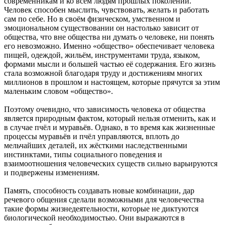
современникам и ко всем людям прошлых поколений.
Человек способен мыслить, чувствовать, желать и работать
сам по себе. Но в своём физическом, умственном и
эмоциональном существовании он настолько зависит от
общества, что вне общества ни думать о человеке, ни понять
его невозможно. Именно «общество» обеспечивает человека
пищей, одеждой, жильём, инструментами труда, языком,
формами мысли и большей частью её содержания. Его жизнь
стала возможной благодаря труду и достижениям многих
миллионов в прошлом и настоящем, которые прячутся за этим
маленьким словом «общество».
Поэтому очевидно, что зависимость человека от общества
является природным фактом, который нельзя отменить, как и
в случае пчёл и муравьёв. Однако, в то время как жизненные
процессы муравьёв и пчёл управляются, вплоть до
мельчайших деталей, их жёсткими наследственными
инстинктами, типы социального поведения и
взаимоотношения человеческих существ сильно варьируются
и подвержены изменениям.
Память, способность создавать новые комбинации, дар
речевого общения сделали возможными для человечества
такие формы жизнедеятельности, которые не диктуются
биологической необходимостью. Они выражаются в