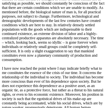
satisfying as possible, we should constantly be conscious of the fact
that there are certain conditions which we are unable to modify. As
mentioned before, the biological nature of man is, for all practical
purposes, not subject to change. Furthermore, technological and
demographic developments of the last few centuries have created
conditions which are here to stay. In relatively densely settled
populations with the goods which are indispensable to their
continued existence, an extreme division of labor and a highly-
centralized productive apparatus are absolutely necessary. The time
– which, looking back, seems so idyllic – is gone forever when
individuals or relatively small groups could be completely self-
sufficient. It is only a slight exaggeration to say that mankind
constitutes even now a planetary community of production and
consumption.
I have now reached the point where I may indicate briefly what to
me constitutes the essence of the crisis of our time. It concerns the
relationship of the individual to society. The individual has become
more conscious than ever of his dependence upon society. But he
does not experience this dependence as a positive asset, as an
organic tie, as a protective force, but rather as a threat to his natural
rights, or even to his economic existence. Moreover, his position in
society is such that the egotistical drives of his make-up are
constantly being accentuated, while his social drives, which are by
nature weaker, progressively deteriorate. All human beings,