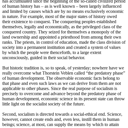
has accumulated since the beginning of the so-called civilized period
of human history has – as is well known – been largely influenced
and limited by causes which are by no means exclusively economic
in nature. For example, most of the major states of history owed
their existence to conquest. The conquering peoples established
themselves, legally and economically, as the privileged class of the
conquered country. They seized for themselves a monopoly of the
land ownership and appointed a priesthood from among their own
ranks. The priests, in control of education, made the class division of
society into a permanent institution and created a system of values
by which the people were thenceforth, to a large extent
unconsciously, guided in their social behavior.
But historic tradition is, so to speak, of yesterday; nowhere have we
really overcome what Thorstein Veblen called “the predatory phase”
of human development. The observable economic facts belong to
that phase and even such laws as we can derive from them are not
applicable to other phases. Since the real purpose of socialism is
precisely to overcome and advance beyond the predatory phase of
human development, economic science in its present state can throw
little light on the socialist society of the future.
Second, socialism is directed towards a social-ethical end. Science,
however, cannot create ends and, even less, instill them in human
beings; science, at most, can supply the means by which to attain