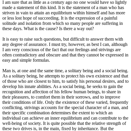
I am sure that as little as a century ago no one would have so lightly
made a statement of this kind. It is the statement of a man who has
striven in vain to attain an equilibrium within himself and has more
or less lost hope of succeeding. It is the expression of a painful
solitude and isolation from which so many people are suffering in
these days. What is the cause? Is there a way out?
It is easy to raise such questions, but difficult to answer them with
any degree of assurance. I must try, however, as best I can, although
I am very conscious of the fact that our feelings and strivings are
often contradictory and obscure and that they cannot be expressed in
easy and simple formulas.
Man is, at one and the same time, a solitary being and a social being.
As a solitary being, he attempts to protect his own existence and that
of those who are closest to him, to satisfy his personal desires, and to
develop his innate abilities. As a social being, he seeks to gain the
recognition and affection of his fellow human beings, to share in
their pleasures, to comfort them in their sorrows, and to improve
their conditions of life. Only the existence of these varied, frequently
conflicting, strivings accounts for the special character of a man, and
their specific combination determines the extent to which an
individual can achieve an inner equilibrium and can contribute to the
well-being of society. It is quite possible that the relative strength of
these two drives is, in the main, fixed by inheritance. But the