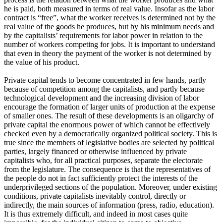
he is paid, both measured in terms of real value. Insofar as the labor
contract is “free”, what the worker receives is determined not by the
real value of the goods he produces, but by his minimum needs and
by the capitalists’ requirements for labor power in relation to the
number of workers competing for jobs. It is important to understand
that even in theory the payment of the worker is not determined by
the value of his product.
Private capital tends to become concentrated in few hands, partly
because of competition among the capitalists, and partly because
technological development and the increasing division of labor
encourage the formation of larger units of production at the expense
of smaller ones. The result of these developments is an oligarchy of
private capital the enormous power of which cannot be effectively
checked even by a democratically organized political society. This is
true since the members of legislative bodies are selected by political
parties, largely financed or otherwise influenced by private
capitalists who, for all practical purposes, separate the electorate
from the legislature. The consequence is that the representatives of
the people do not in fact sufficiently protect the interests of the
underprivileged sections of the population. Moreover, under existing
conditions, private capitalists inevitably control, directly or
indirectly, the main sources of information (press, radio, education).
It is thus extremely difficult, and indeed in most cases quite