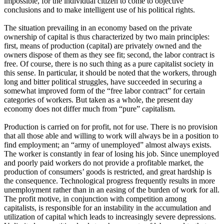
impossible, for the individual citizen to come to objective
conclusions and to make intelligent use of his political rights.
The situation prevailing in an economy based on the private
ownership of capital is thus characterized by two main principles:
first, means of production (capital) are privately owned and the
owners dispose of them as they see fit; second, the labor contract is
free. Of course, there is no such thing as a pure capitalist society in
this sense. In particular, it should be noted that the workers, through
long and bitter political struggles, have succeeded in securing a
somewhat improved form of the “free labor contract” for certain
categories of workers. But taken as a whole, the present day
economy does not differ much from “pure” capitalism.
Production is carried on for profit, not for use. There is no provision
that all those able and willing to work will always be in a position to
find employment; an “army of unemployed” almost always exists.
The worker is constantly in fear of losing his job. Since unemployed
and poorly paid workers do not provide a profitable market, the
production of consumers’ goods is restricted, and great hardship is
the consequence. Technological progress frequently results in more
unemployment rather than in an easing of the burden of work for all.
The profit motive, in conjunction with competition among
capitalists, is responsible for an instability in the accumulation and
utilization of capital which leads to increasingly severe depressions.