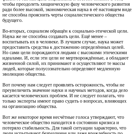
чтобы преодолеть хищническую фазу человеческого развития
ради более высокой, экономическая наука в её настоящем виде
не способна прояснить черты социалистического общества
будущего.
Во-вторых, социализм обращён к социально-этической цели.
Наука же не способна создавать цели. Ещё менее –
воспитывать их в человеке. В лучшем случае, наука может
предоставить средства к достижению определённых целей.
Но сами цели порождаются людьми с высокими этическими
идеалами. И, если эти цели не мертворождённые, а обладают
жизненной силой, их принимают и осуществляют те массы
людей, которые полусознательно определяют медленную
эволюцию общества.
Вот почему нам следует проявлять осторожность, чтобы не
преувеличить значение науки и научных методов, когда дело
касается человеческих проблем. И не следует полагать, что
только эксперты имеют право судить о вопросах, влияющих
на организацию общества.
Вот же некоторое время несчётные голоса утверждают, что
человеческое общество находится в состоянии кризиса и
потеряло стабильность. Для такой ситуации характерно, что
люди испытывают безразличие или даже враждебность по