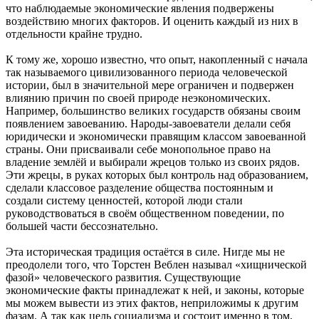
что наблюдаемые экономические явления подвержены
воздействию многих факторов. И оценить каждый из них в
отдельности крайне трудно.
К тому же, хорошо известно, что опыт, накопленный с начала
так называемого цивилизованного периода человеческой
истории, был в значительной мере ограничен и подвержен
влиянию причин по своей природе неэкономических.
Например, большинство великих государств обязаны своим
появлением завоеванию. Народы-завоеватели делали себя
юридически и экономически правящим классом завоеванной
страны. Они присваивали себе монопольное право на
владение землёй и выбирали жрецов только из своих рядов.
Эти жрецы, в руках которых был контроль над образованием,
сделали классовое разделение общества постоянным и
создали систему ценностей, которой люди стали
руководствоваться в своём общественном поведении, по
большей части бессознательно.
Эта историческая традиция остаётся в силе. Нигде мы не
преодолели того, что Торстен Веблен называл «хищнической
фазой» человеческого развития. Существующие
экономические факты принадлежат к ней, и законы, которые
мы можем вывести из этих фактов, неприложимы к другим
фазам. А так как цель социализма и состоит именно в том,