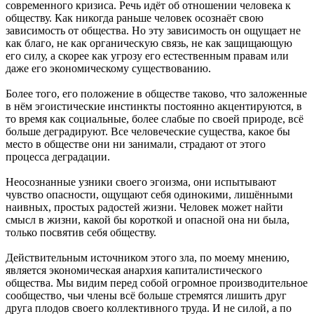
современного кризиса. Речь идёт об отношении человека к
обществу. Как никогда раньше человек осознаёт свою
зависимость от общества. Но эту зависимость он ощущает не
как благо, не как органическую связь, не как защищающую
его силу, а скорее как угрозу его естественным правам или
даже его экономическому существованию.
Более того, его положение в обществе таково, что заложенные
в нём эгоистические инстинкты постоянно акцентируются, в
то время как социальные, более слабые по своей природе, всё
больше деградируют. Все человеческие существа, какое бы
место в обществе они ни занимали, страдают от этого
процесса деградации.
Неосознанные узники своего эгоизма, они испытывают
чувство опасности, ощущают себя одинокими, лишёнными
наивных, простых радостей жизни. Человек может найти
смысл в жизни, какой бы короткой и опасной она ни была,
только посвятив себя обществу.
Действительным источником этого зла, по моему мнению,
является экономическая анархия капиталистического
общества. Мы видим перед собой огромное производительное
сообщество, чьи члены всё больше стремятся лишить друг
друга плодов своего коллективного труда. И не силой, а по