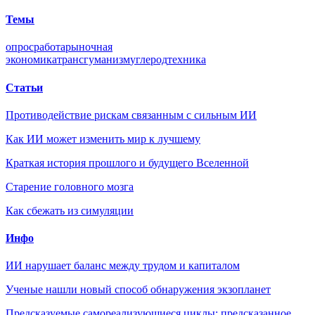
Темы
опрос
работа
рыночная
экономика
трансгуманизм
углерод
техника
Статьи
Противодействие рискам связанным с сильным ИИ
Как ИИ может изменить мир к лучшему
Краткая история прошлого и будущего Вселенной
Старение головного мозга
Как сбежать из симуляции
Инфо
ИИ нарушает баланс между трудом и капиталом
Ученые нашли новый способ обнаружения экзопланет
Предсказуемые самореализующиеся циклы: предсказанное