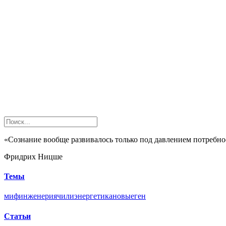
«Сознание вообще развивалось только под давлением потребн
Фридрих Ницше
Темы
миф
инженерия
чили
энергетика
новые
ген
Статьи