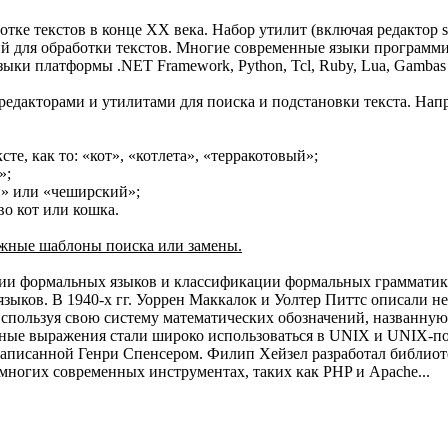
ке текстов в конце XX века. Набор утилит (включая редактор s
ий для обработки текстов. Многие современные языки програм
, языки платформы .NET Framework, Python, Tcl, Ruby, Lua, Gambas
едакторами и утилитами для поиска и подстановки текста. На
те, как то: «кот», «котлета», «терракотовый»;
»;
й» или «чеширский»;
во кот или кошка.
ожные шаблоны поиска или замены.
рии формальных языков и классификации формальных грамматик
ыков. В 1940-х гг. Уоррен Маккалок и Уолтер Питтс описали не
спользуя свою систему математических обозначений, названную
ные выражения стали широко использоваться в UNIX и UNIX-подоб
аписанной Генри Спенсером. Филип Хейзел разработал библиотеку 
многих современных инструментах, таких как PHP и Apache...