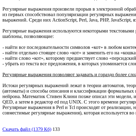
Регулярные выражения произвели прорыв в электронной обработ
из первых способствовал популяризации регулярных выражен
выражений. Среди них ActionScript, Perl, Java, PHP, JavaScript
Регулярные выражения используются некоторыми текстовыми р
шаблоны, позволяющие:
- найти все последовательности символов «кот» в любом контекс
- найти отдельно стоящее слово «кот» и заменить его на «кошка
- найти слово «кот», которому предшествует слово «персидски
- убрать из текста все предложения, в которых упоминается сло
Регулярные выражения позволяют задавать и гораздо более сл
Истоки регулярных выражений лежат в теории автоматов, тео
(автоматы) и способы описания и классификации формальных яз
нейрона. Математик Стивен Клини позже описал эти модели, и
QED, а затем в редактор ed под UNIX. С этого времени регуляр
Регулярные выражения в Perl и Tcl происходят от реализации, н
совместимые регулярные выражения), которая используется во 
Скачать файл (1379 Кб)
133