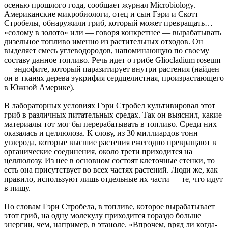
осенью прошлого года, сообщает журнал Microbiology.
Американские микробиологи, отец и сын Гэри и Скотт
Стробелы, обнаружили гриб, который может превращать…
«солому в золото» или — говоря конкретнее — вырабатывать
дизельное топливо именно из растительных отходов. Он
выделяет смесь углеводородов, напоминающую по своему
составу данное топливо. Речь идет о грибе Gliocladium roseum
— эндофите, который паразитирует внутри растения (найден
он в тканях дерева эукрифия сердцелистная, произрастающего
в Южной Америке).
В лабораторных условиях Гэри Стробел культивировал этот
гриб в различных питательных средах. Так он выяснил, какие
материалы тот мог бы перерабатывать в топливо. Среди них
оказалась и целлюлоза. К слову, из 30 миллиардов тонн
углерода, которые высшие растения ежегодно превращают в
органические соединения, около трети приходится на
целлюлозу. Из нее в основном состоят клеточные стенки, то
есть она присутствует во всех частях растений. Люди же, как
правило, используют лишь отдельные их части — те, что идут
в пищу.
По словам Гэри Стробела, в топливе, которое вырабатывает
этот гриб, на одну молекулу приходится гораздо больше
энергии, чем, например, в этаноле. «Впрочем, вряд ли когда-