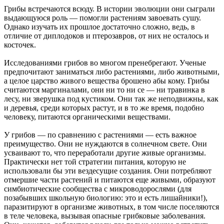
Грибы встречаются всюду. В истории эволюции они сыграли
выдающуюся роль — помогли растениям завоевать сушу.
Однако изучать их прошлое достаточно сложно, ведь, в
отличие от диплодоков и птерозавров, от них не осталось и
косточек.
Исследованиями грибов во многом пренебрегают. Ученые
предпочитают заниматься либо растениями, либо животными,
а целое царство живого вещества брошено абы кому. Грибы
считаются маргиналами, они ни то ни се — ни травинка в
лесу, ни зверушка под кустиком. Они так же неподвижны, как
и деревья, среди которых растут, и в то же время, подобно
человеку, питаются органическими веществами.
У грибов — по сравнению с растениями — есть важное
преимущество. Они не нуждаются в солнечном свете. Они
усваивают то, что переработали другие живые организмы.
Практически нет той стратегии питания, которую не
использовали бы эти вездесущие создания. Они потребляют
отмершие части растений и питаются еще живыми, образуют
симбиотические сообщества с микроводорослями (для
позабывших школьную биологию: это и есть лишайники!),
паразитируют в организме животных, в том числе поселяются
в теле человека, вызывая опасные грибковые заболевания.