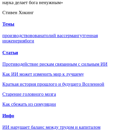
наука делает бога ненужным»
Стивен Хокинг
Темы
производство
вов
анатолий вассерман
гут
генная
инженерия
боги
Статьи
Противодействие рискам связанным с сильным ИИ
Как ИИ может изменить мир к лучшему
Краткая история прошлого и будущего Вселенной
Старение головного мозга
Как сбежать из симуляции
Инфо
ИИ нарушает баланс между трудом и капиталом