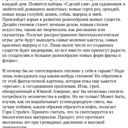
каждый дом. Появятся наборы «Сделай сам» для садовников и
любителей домашних животных: новые сорта роз, орхидей,
новые виды голубей, кошек, собак, ящериц и змей.
Произойдет взрыв в развитии разнообразия живых существ.
Дизайн геномов станет личным делом, новым стилем
искусства, таким же творческим, как рисование или
скульптура. Получат распространение биотехнологические
игры: дети будут выводить самые колючие кактусы, самых
красивых ящериц и т.п. Лишь малое число из созданных
существ будет шедеврами, но все вместе они принесут радость
их создателям и большое разнообразие новых форм фауны и
флоры».
И почему бы не синтезировать топливо у себя в гараже? Надо
лишь поколдовать над каким-нибудь геномом! Но обратимся
от этой фантастичной картины, которая пока еще кажется
«ересью», к сегодняшним проблемам. Итак, гриб,
обнаруженный в Южной Америке, мог бы несколько снизить
потребность человечества в нефти. Но не только! Может быть,
изучая, как он вырабатывает углеводородную смесь, мы
лучше поймем, каким образом образуется нефть, полагает
Гэри Стробел. Принято считать, что та синтезируется из
биологических материалов. Процесс этот протекает
миллионы лет при громадных давлениях и высокой
температуре.