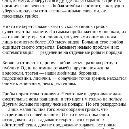
Они, кажется, доберутся всюду, где только можно встретить
органические вещества. Любая хозяйка вспомнит, как трудно
уберечь продукты от плесени — иными словами, от
плесневых грибов.
Никто не берется даже сказать, сколько видов грибов
существует на планете. По самым приближенным оценкам, их
— около полутора миллионов, но учеными описано пока
лишь немногим более 100 тысяч видов. Большинство грибов
еще ждет своего открытия. Вызывает немало проблем и их
систематизация — разделение на отдельные роды и порядки.
Биологи относят к царству грибов весьма разношерстную
публику. Одни напоминают амебы, другие похожи на
водоросли, третьи — наши любимцы, боровики,
подосиновики, лисички, — с научной точки зрения, находятся
ближе к животным, чем к растениям.
Грибы поразительно живучи. Некоторые выдерживают даже
смертельные дозы радиации, и это идет им только на пользу.
Другим больше по нраву лесные пожары. Но эти рекордсмены
— лишь малая толика того многообразия грибов, что
встретишь на нашей планете. И в то время, пока одни
исследователи разгадывают секреты этих странных
обитателей суши, другие продолжают задавать все новые