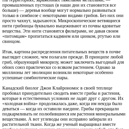
промышленных пустошах (в наши дни их становится все
больше) — деревья вообще могут нормально развиваться
только в симбиозе с некоторыми видами грибов. Без них они
просто чахнут, задыхаются. Микроскопические ветвящиеся
нити грибницы буквально выцеживают из почвы ядовитые
вещества. Эти нити становятся фильтрами, не давая своим
«питомцам» пропитаться кадмием или цинком, ртутью или
свинцом.
Итак, картина распределения питательных веществ в почве
выглядит сложнее, чем полагали прежде. В принципе любой
гриб, образующий микоризу, может заключить выгодный для
обоих союз практически со всяким растением. Однако за
миллионы лет эволюции возникли некоторые особенно
успешные симбиотические пары.
Канадский биолог Джон Клайрономос в своей теплице
пробовал принудительно сводить вместе грибы и растения,
которые в естественных условиях не ладят друг с другом. Их
«холодная война» продолжалась даже, когда им некуда было
деваться — когда их оставили наедине. Грибы прекращали
подкармливать не полюбившиеся им растения минеральными
веществами. А вот углеводы они исправно забирали из
растительной ткани. Когда же ученый выращивал вместе