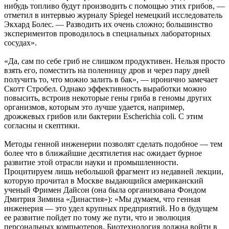
нибудь топливо будут производить с помощью этих грибов, —
отметил в интервью журналу Spiegel немецкий исследователь
Экхард Болес. — Разводить их очень сложно; большинство
экспериментов проводилось в специальных лабораторных
сосудах».
«Да, сам по себе гриб не слишком продуктивен. Нельзя просто
взять его, поместить на поленницу дров и через пару дней
получить то, что можно залить в бак», — иронично замечает
Скотт Стробел. Однако эффективность выработки можно
повысить, встроив некоторые гены гриба в геномы других
организмов, которым это лучше удается, например,
дрожжевых грибов или бактерии Escherichia coli. С этим
согласны и скептики.
Методы генной инженерии позволят сделать подобное — тем
более что в ближайшие десятилетия нас ожидает бурное
развитие этой отрасли науки и промышленности.
Процитируем лишь небольшой фрагмент из недавней лекции,
которую прочитал в Москве выдающийся американский
ученый Фримен Дайсон (она была организована Фондом
Дмитрия Зимина «Династия»): «Мы думаем, что генная
инженерия — это удел крупных предприятий. Но в будущем
ее развитие пойдет по тому же пути, что и эволюция
персональных компьютеров. Биотехнология должна войти в