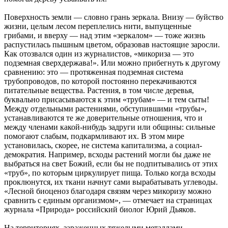
Поверхность земли — словно грань зеркала. Внизу — буйство
жизни, целым лесом переплелись нити, выпущенные
грибами, и вверху — над этим «зеркалом» — тоже жизнь
распустилась пышным цветом, образовав настоящие заросли.
Как отозвался один из журналистов, «микориза — это
подземная сверхдержава!». Или можно прибегнуть к другому
сравнению: это — протяженная подземная система
трубопроводов, по которой постоянно перекачиваются
питательные вещества. Растения, в том числе деревья,
буквально присасываются к этим «трубам» — и тем сыты!
Между отдельными растениями, обступившими «трубы»,
устанавливаются те же доверительные отношения, что и
между членами какой-нибудь задруги или общины: сильные
помогают слабым, подкармливают их. В этом мире
установилась, скорее, не система капитализма, а социал-
демократия. Например, всходы растений могли бы даже не
выбраться на свет Божий, если бы не подпитывались от этих
«труб», по которым циркулирует пища. Только когда всходы
проклюнутся, их ткани начнут сами вырабатывать углеводы.
«Лесной биоценоз благодаря связям через микоризу можно
сравнить с единым организмом», — отмечает на страницах
журнала «Природа» российский биолог Юрий Дьяков.
На территориях, зараженных тяжелыми металлами, —