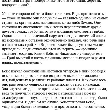
достигали метра в поперечнике. Но что это были, деревья,
водоросли или?..
Ученые спорили об этом более столетия. Ведь прототакситы
— такое название они получили — являлись одними из самых
странных организмов, населявших когда-либо Землю. Они
состояли из многочисленных, тесно переплетенных друг с
другом тонких трубочек, этим напоминая некоторые грибы.
Однако лишь проведенный пару лет назад химический анализ
их ископаемых остатков окончательно показал, что речь идет
о гигантских грибах. «Впрочем, какие бы аргументы мы ни
приводили, люди отказываются им верить, — иронично
замечает геофизик Кевин Бойс из Чикагского университета.
— Гриб высотой в шесть с лишним метров выходит за рамки
наших представлений».
Бойс изучал соотношение изотопов углерода в пяти образцах
ископаемых прототакситов возрастом около 400 миллионов
лет, найденных в различных районах планеты. Как оказалось,
оно разительно менялось в зависимости от места находки.
Значит, эти загадочные организмы не могли быть растениями,
ведь те получали углерод вместе с углекислым газом из
атмосферного воздуха, и для них это соотношение везде было
одинаковым. В данном же случае, констатировал Бойс,
«вариации были так велики, что прототакситы, несомненно,