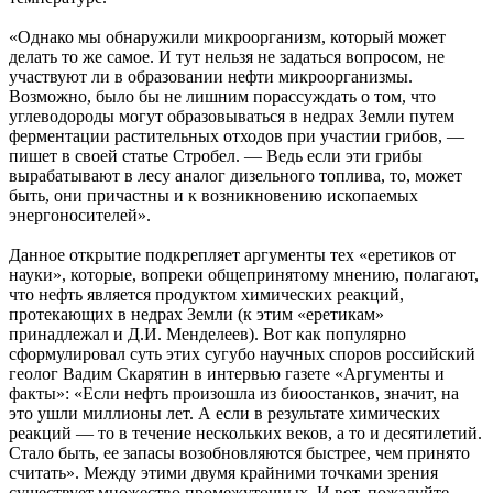
«Однако мы обнаружили микроорганизм, который может
делать то же самое. И тут нельзя не задаться вопросом, не
участвуют ли в образовании нефти микроорганизмы.
Возможно, было бы не лишним порассуждать о том, что
углеводороды могут образовываться в недрах Земли путем
ферментации растительных отходов при участии грибов, —
пишет в своей статье Стробел. — Ведь если эти грибы
вырабатывают в лесу аналог дизельного топлива, то, может
быть, они причастны и к возникновению ископаемых
энергоносителей».
Данное открытие подкрепляет аргументы тех «еретиков от
науки», которые, вопреки общепринятому мнению, полагают,
что нефть является продуктом химических реакций,
протекающих в недрах Земли (к этим «еретикам»
принадлежал и Д.И. Менделеев). Вот как популярно
сформулировал суть этих сугубо научных споров российский
геолог Вадим Скарятин в интервью газете «Аргументы и
факты»: «Если нефть произошла из биоостанков, значит, на
это ушли миллионы лет. А если в результате химических
реакций — то в течение нескольких веков, а то и десятилетий.
Стало быть, ее запасы возобновляются быстрее, чем принято
считать». Между этими двумя крайними точками зрения
существует множество промежуточных. И вот, пожалуйте,