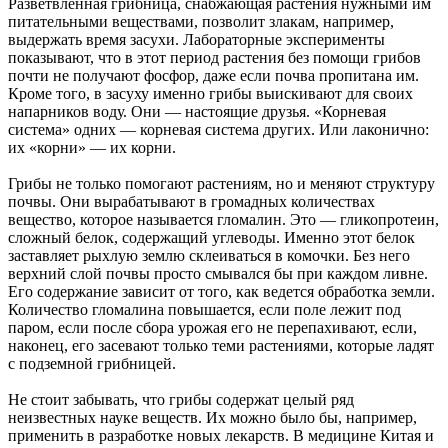
Разветвленная грибница, снабжающая растения нужными им
питательными веществами, позволит злакам, например,
выдержать время засухи. Лабораторные эксперименты
показывают, что в этот период растения без помощи грибов
почти не получают фосфор, даже если почва пропитана им.
Кроме того, в засуху именно грибы выискивают для своих
напарников воду. Они — настоящие друзья. «Корневая
система» одних — корневая система других. Или лаконично:
их «корни» — их корни.
Грибы не только помогают растениям, но и меняют структуру
почвы. Они вырабатывают в громадных количествах
вещество, которое называется гломалин. Это — гликопротеин,
сложный белок, содержащий углеводы. Именно этот белок
заставляет рыхлую землю склеиваться в комочки. Без него
верхний слой почвы просто смывался бы при каждом ливне.
Его содержание зависит от того, как ведется обработка земли.
Количество гломалина повышается, если поле лежит под
паром, если после сбора урожая его не перепахивают, если,
наконец, его засевают только теми растениями, которые ладят
с подземной грибницей.
Не стоит забывать, что грибы содержат целый ряд
неизвестных науке веществ. Их можно было бы, например,
применить в разработке новых лекарств. В медицине Китая и