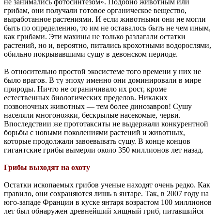
не занимались фотосинтезом». Подобно животным или
грибам, они получали готовое органическое вещество,
выработанное растениями. И если животными они не могли
быть по определению, то им не оставалось быть не чем иным,
как грибами. Эти махины не только разлагали остатки
растений, но и, вероятно, питались крохотными водорослями,
обильно покрывавшими сушу в девонском периоде.
В относительно простой экосистеме того времени у них не
было врагов. В ту эпоху именно они доминировали в мире
природы. Ничто не ограничивало их рост, кроме
естественных биологических пределов. Никаких
позвоночных животных — тем более динозавров! Сушу
населяли многоножки, бескрылые насекомые, черви.
Впоследствии же прототакситы не выдержали конкурентной
борьбы с новыми поколениями растений и животных,
которые продолжали завоевывать сушу. В конце концов
гигантские грибы вымерли около 350 миллионов лет назад.
Грибы выходят на охоту
Остатки ископаемых грибов ученые находят очень редко. Как
правило, они сохраняются лишь в янтаре. Так, в 2007 году на
юго-западе Франции в куске янтаря возрастом 100 миллионов
лет был обнаружен древнейший хищный гриб, питавшийся