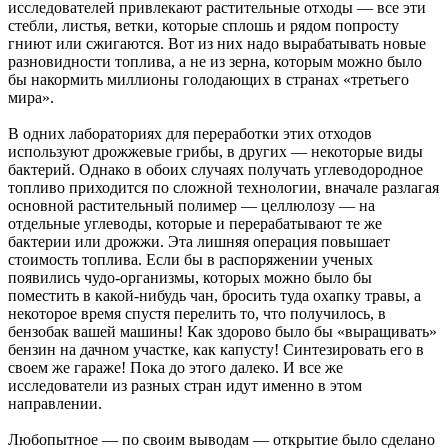
исследователей привлекают растительные отходы — все эти
стебли, листья, ветки, которые сплошь и рядом попросту
гниют или сжигаются. Вот из них надо вырабатывать новые
разновидности топлива, а не из зерна, которым можно было
бы накормить миллионы голодающих в странах «третьего
мира».
В одних лабораториях для переработки этих отходов
используют дрожжевые грибы, в других — некоторые виды
бактерий. Однако в обоих случаях получать углеводородное
топливо приходится по сложной технологии, вначале разлагая
основной растительный полимер — целлюлозу — на
отдельные углеводы, которые и перерабатывают те же
бактерии или дрожжи. Эта лишняя операция повышает
стоимость топлива. Если бы в распоряжении ученых
появились чудо-организмы, которых можно было бы
поместить в какой-нибудь чан, бросить туда охапку травы, а
некоторое время спустя перелить то, что получилось, в
бензобак вашей машины! Как здорово было бы «выращивать»
бензин на дачном участке, как капусту! Синтезировать его в
своем же гараже! Пока до этого далеко. И все же
исследователи из разных стран идут именно в этом
направлении.
Любопытное — по своим выводам — открытие было сделано