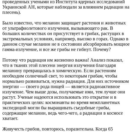
проведенных учеными из Института ядерных исследований
Украинской АН, которые наблюдали за влиянием радиации на
плесень).
Было известно, что меланин защищает растения и животных
от ультрафиолетового излучения, вызывающего рак. В
больших количествах он присутствует в грибах, растущих в
экстремальных условиях, например, высоко в горах. Однако в
данном случае меланин не в состоянии абсорбировать мощное
гамма-излучение, и все же грибы не гибнут. Почему?
Потому что радиация им жизненно важна! Анализ показал,
что в тканях этой плесени энергия излучения благодаря
меланину превращалась в химическую. Если растениям
необходим солнечный свет, то некоторым грибам, чтобы
нормально развиваться, нужна радиация. Для них источником
энергии — своего рода пищей — является радиоактивное
излучение. Чем выше дозы, получаемые ими, тем лучше они
растут. Ученые надеются использовать это открытие и в
практических целях: космонавты во время межпланетных
экспедиций могли бы выращивать съедобные грибы,
содержащие меланин, ведь чего-чего, а радиации в космосе
хватает.
Живучесть грибов, повторюсь, поразительна. Когда 65