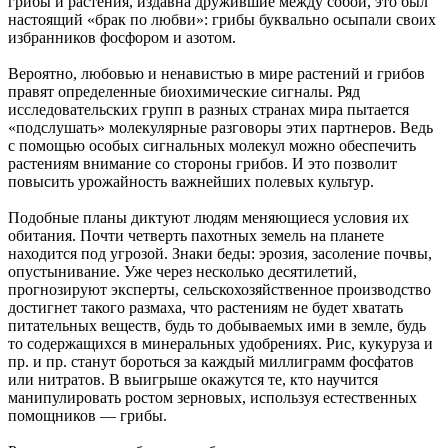
грибы и растения, издавна дружившие между собой, это был
настоящий «брак по любви»: грибы буквально осыпали своих
избранников фосфором и азотом.
Вероятно, любовью и ненавистью в мире растений и грибов
правят определенные биохимические сигналы. Ряд
исследовательских групп в разных странах мира пытается
«подслушать» молекулярные разговоры этих партнеров. Ведь
с помощью особых сигнальных молекул можно обеспечить
растениям внимание со стороны грибов. И это позволит
повысить урожайность важнейших полевых культур.
Подобные планы диктуют людям меняющиеся условия их
обитания. Почти четверть пахотных земель на планете
находится под угрозой. Знаки беды: эрозия, засоление почвы,
опустынивание. Уже через несколько десятилетий,
прогнозируют эксперты, сельскохозяйственное производство
достигнет такого размаха, что растениям не будет хватать
питательных веществ, будь то добываемых ими в земле, будь
то содержащихся в минеральных удобрениях. Рис, кукуруза и
пр. и пр. станут бороться за каждый миллиграмм фосфатов
или нитратов. В выигрыше окажутся те, кто научится
манипулировать ростом зерновых, используя естественных
помощников — грибы.