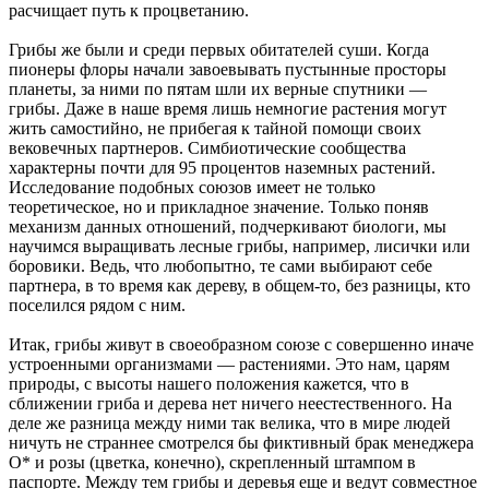
расчищает путь к процветанию.
Грибы же были и среди первых обитателей суши. Когда
пионеры флоры начали завоевывать пустынные просторы
планеты, за ними по пятам шли их верные спутники —
грибы. Даже в наше время лишь немногие растения могут
жить самостийно, не прибегая к тайной помощи своих
вековечных партнеров. Симбиотические сообщества
характерны почти для 95 процентов наземных растений.
Исследование подобных союзов имеет не только
теоретическое, но и прикладное значение. Только поняв
механизм данных отношений, подчеркивают биологи, мы
научимся выращивать лесные грибы, например, лисички или
боровики. Ведь, что любопытно, те сами выбирают себе
партнера, в то время как дереву, в общем-то, без разницы, кто
поселился рядом с ним.
Итак, грибы живут в своеобразном союзе с совершенно иначе
устроенными организмами — растениями. Это нам, царям
природы, с высоты нашего положения кажется, что в
сближении гриба и дерева нет ничего неестественного. На
деле же разница между ними так велика, что в мире людей
ничуть не страннее смотрелся бы фиктивный брак менеджера
О* и розы (цветка, конечно), скрепленный штампом в
паспорте. Между тем грибы и деревья еще и ведут совместное