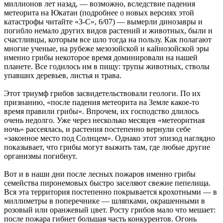
миллионов лет назад, — возможно, вследствие падения
метеорита на Юкатан (подробнее о новых версиях этой
катастрофы читайте «З-С», 6/07) — вымерли динозавры и
погибло немало других видов растений и животных, были и
счастливцы, которым все шло тогда на пользу. Как полагают
многие ученые, на рубеже мезозойской и кайнозойской эры
именно грибы некоторое время доминировали на нашей
планете. Все годилось им в пищу: трупы животных, стволы
упавших деревьев, листья и трава.
Этот триумф грибов засвидетельствовали геологи. По их
признанию, «после падения метеорита на Земле какое-то
время правили грибы». Впрочем, их господство длилось
очень недолго. Уже через несколько месяцев «метеоритная
ночь» рассеялась, и растения постепенно вернули себе
«законное место под Солнцем». Однако этот эпизод наглядно
показывает, что грибы могут выжить там, где любые другие
организмы погибнут.
Вот и в наши дни после лесных пожаров именно грибы
семейства пиронемовых быстро заселяют свежие пепелища.
Вся эта территория постепенно покрывается крохотными — в
миллиметры в поперечнике — шляпками, окрашенными в
розовый или оранжевый цвет. Росту грибов мало что мешает:
после пожара гибнет большая часть конкурентов. Огонь