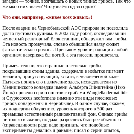
загадки — точнее, возглашать о новых тайнах грибов. Так что
же мы о них знаем? Что узнаём год за годом?
Что они, например, «живее всех живых»!
После аварии на Чернобыльской АЭС природа не позволила
долго пустовать руинам. В 2002 году робот, обследовавший
четвертый реакторный блок станции, обнаружил там грибы.
Эта новость прозвучала, словно сбывшийся наяву сюжет
фантастического романа. При таком уровне радиации любой
организм наверняка бы погиб, а эта плесень процветала.
Примечательно, что странные плесневые грибы,
покрывавшие стены здания, содержали в избытке пигмент
меланин, присутствующий, кстати, в человеческой коже.
Пытаясь понять его назначение здесь, исследователи из
Медицинского колледжа имени Альберта Эйнштейна (Нью-
Йорк) провели серию опытов с грибами Wangiella dermatitidis
и Cryptococcus neoformans (именно эти виды плесневых
грибов обнаружены в Чернобыле). В одном случае, скажем,
их подвергли облучению, уровень которого в 500 раз
превышал естественный радиоактивный фон. Однако грибы
не только выжили, но даже разрослись быстрее обычного
(справедливости ради надо признать, что подобные
эксперименты делались и раньше; писал о серии опытов,