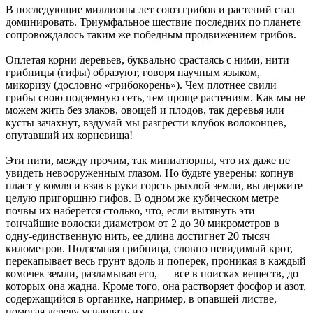
В последующие миллионы лет союз грибов и растений стал
доминировать. Триумфальное шествие последних по планете
сопровождалось таким же победным продвижением грибов.
Оплетая корни деревьев, буквально срастаясь с ними, нити
грибницы (гифы) образуют, говоря научным языком,
микоризу (дословно «грибокорень»). Чем плотнее свили
грибы свою подземную сеть, тем проще растениям. Как мы не
можем жить без злаков, овощей и плодов, так деревья или
кусты зачахнут, вздумай мы разгрести клубок волоконцев,
опутавший их корневища!
Эти нити, между прочим, так миниатюрны, что их даже не
увидеть невооруженным глазом. Но будьте уверены: копнув
пласт у комля и взяв в руки горсть рыхлой земли, вы держите
целую пригоршню гифов. В одном же кубическом метре
почвы их наберется столько, что, если вытянуть эти
тончайшие волоски диаметром от 2 до 30 микрометров в
одну-единственную нить, ее длина достигнет 20 тысяч
километров. Подземная грибница, словно невидимый крот,
перекапывает весь грунт вдоль и поперек, проникая в каждый
комочек земли, разламывая его, — все в поисках веществ, до
которых она жадна. Кроме того, она растворяет фосфор и азот,
содержащийся в органике, например, в опавшей листве,
помогая дереву усваивать их.