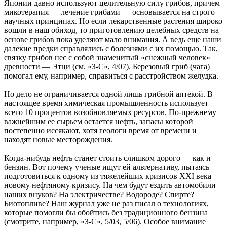
Японии давно используют целительную силу грибов, причем
микотерапия — лечение грибами — основывается на строго
научных принципах. Но если лекарственные растения широко
вошли в наш обиход, то приготовлению целебных средств на
основе грибов пока уделяют мало внимания. А ведь еще наши
далекие предки справлялись с болезнями с их помощью. Так,
связку грибов нес с собой знаменитый «снежный человек»
древности — Этци (см. «З-С», 4/07). Березовый гриб (чага)
помогал ему, например, справиться с расстройством желудка.
Но дело не ограничивается одной лишь грибной аптекой. В
настоящее время химическая промышленность использует
всего 10 процентов возобновляемых ресурсов. По-прежнему
важнейшим ее сырьем остается нефть, запасы которой
постепенно иссякают, хотя геологи время от времени и
находят новые месторождения.
Когда-нибудь нефть станет стоить слишком дорого — как и
бензин. Вот почему ученые ищут ей альтернативу, пытаясь
подготовиться к одному из тяжелейших кризисов XXI века —
новому нефтяному кризису. На чем будут ездить автомобили
наших внуков? На электричестве? Водороде? Спирте?
Биотопливе? Наш журнал уже не раз писал о технологиях,
которые помогли бы обойтись без традиционного бензина
(смотрите, например, «З-С», 5/03, 5/06). Особое внимание