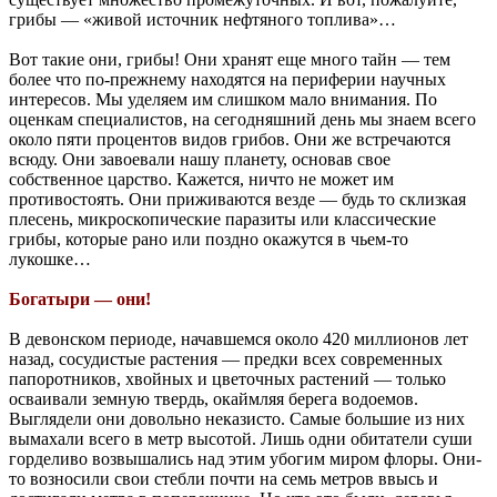
грибы — «живой источник нефтяного топлива»…
Вот такие они, грибы! Они хранят еще много тайн — тем
более что по-прежнему находятся на периферии научных
интересов. Мы уделяем им слишком мало внимания. По
оценкам специалистов, на сегодняшний день мы знаем всего
около пяти процентов видов грибов. Они же встречаются
всюду. Они завоевали нашу планету, основав свое
собственное царство. Кажется, ничто не может им
противостоять. Они приживаются везде — будь то склизкая
плесень, микроскопические паразиты или классические
грибы, которые рано или поздно окажутся в чьем-то
лукошке…
Богатыри — они!
В девонском периоде, начавшемся около 420 миллионов лет
назад, сосудистые растения — предки всех современных
папоротников, хвойных и цветочных растений — только
осваивали земную твердь, окаймляя берега водоемов.
Выглядели они довольно неказисто. Самые большие из них
вымахали всего в метр высотой. Лишь одни обитатели суши
горделиво возвышались над этим убогим миром флоры. Они-
то возносили свои стебли почти на семь метров ввысь и