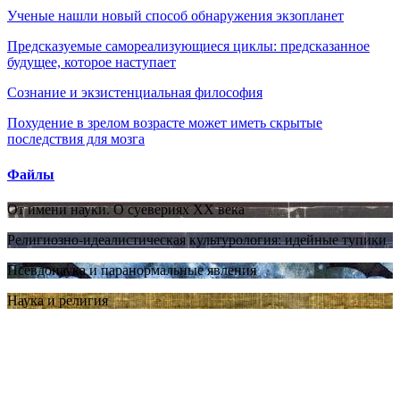
Ученые нашли новый способ обнаружения экзопланет
Предсказуемые самореализующиеся циклы: предсказанное
будущее, которое наступает
Сознание и экзистенциальная философия
Похудение в зрелом возрасте может иметь скрытые
последствия для мозга
Файлы
От имени науки. О суевериях XX века
Религиозно-идеалистическая культурология: идейные тупики
Псевдонаука и паранормальные явления
Наука и религия