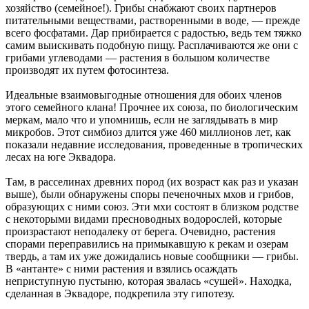
хозяйство (семейное!). Грибы снабжают своих партнеров
питательными веществами, растворенными в воде, — прежде
всего фосфатами. Дар прибирается с радостью, ведь тем тяжко
самим выискивать подобную пищу. Расплачиваются же они с
грибами углеводами — растения в большом количестве
производят их путем фотосинтеза.
Идеальные взаимовыгодные отношения для обоих членов
этого семейного клана! Прочнее их союза, по биологическим
меркам, мало что и упомнишь, если не заглядывать в мир
микробов. Этот симбиоз длится уже 460 миллионов лет, как
показали недавние исследования, проведенные в тропических
лесах на юге Эквадора.
Там, в расселинах древних пород (их возраст как раз и указан
выше), были обнаружены споры печеночных мхов и грибов,
образующих с ними союз. Эти мхи состоят в близком родстве
с некоторыми видами пресноводных водорослей, которые
произрастают неподалеку от берега. Очевидно, растения
спорами переправились на примыкавшую к рекам и озерам
твердь, а там их уже дожидались новые сообщники — грибы.
В «антанте» с ними растения и взялись осаждать
неприступную пустыню, которая звалась «сушей». Находка,
сделанная в Эквадоре, подкрепила эту гипотезу.