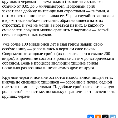
круглыми червями — нематодами (их длина составляет
обычно от 0,05 до 5 миллиметров). Подобный гриб
захватывал добычу нитевидными отростками — гифами, а
потом постепенно переваривал ее. Черви случайно заползали
в крохотные клейкие петельки, образовавшиеся на этих
отростках, и уже не могли выбраться из них. В каком-то
смысле эти ловушки можно сравнить с паутиной — ловчей
сетью современных пауков.
Уже более 100 миллионов лет назад грибы заняли свою
особую нишу — расселились в верхнем слое почвы.
Современные хищные грибы (их насчитывается свыше 200
видов), впрочем, не состоят в родстве с этим доисторическим
образцом. Ведь в процессе эволюции хищные грибы
несколько раз возникали независимо друг от друга.
Круглые черви и поныне остаются излюбленной пищей этих
никуда не спешащих хищников — особенно в почве, бедной
питательными веществами. Подобные грибы играют важную
роль в этой экосистеме, поскольку ограничивают численность
круглых червей.