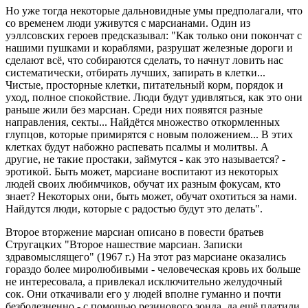
Но уже тогда некоторые дальновидные умы предполагали, что
со временем люди уживутся с марсианами. Один из
уэллсовских героев предсказывал: "Как только они покончат с
нашими пушками и кораблями, разрушат железные дороги и
сделают всё, что собираются сделать, то начнут ловить нас
систематически, отбирать лучших, запирать в клетки...
Чистые, просторные клетки, питательный корм, порядок и
уход, полное спокойствие. Люди будут удивляться, как это они
раньше жили без марсиан. Среди них появятся разные
направления, секты... Найдётся множество откормленных
глупцов, которые примирятся с новым положением... В этих
клетках будут набожно распевать псалмы и молитвы. А
другие, не такие простаки, займутся - как это называется? -
эротикой. Быть может, марсиане воспитают из некоторых
людей своих любимчиков, обучат их разным фокусам, кто
знает? Некоторых они, быть может, обучат охотиться за нами.
Найдутся люди, которые с радостью будут это делать".
Второе вторжение марсиан описано в повести братьев
Стругацких "Второе нашествие марсиан. Записки
здравомыслящего" (1967 г.) На этот раз марсиане оказались
гораздо более миролюбивыми - человеческая кровь их больше
не интересовала, а привлекал исключительно желудочный
сок. Они откачивали его у людей вполне гуманно и почти
безболезненно - с помощью резинового зонда, да ещё платили