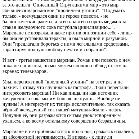
за это деньги. Описанный Стругацкими мир - это мир
сбывшейся марсианской "кроличьей утопии". "Подумать
только, - возмущался один из героев повести, - не
баллистические ракеты, а всего-навсего горсть медяков за
стакан желудочного сока погубила цивилизацию...".
Марсиане не возражали даже против оппозиции себе - лишь
бы она не устраивала теракты, а была мирной и разумной.
Они "предлагали бороться с ними легальными средствами,
гарантируя полную свободу печати и собраний".
И вот - третье нашествие марсиан. Роман или повесть о нём
пока не написаны, но мы можем воочию наблюдать его на
экранах телевизоров.
Увы, перспективой "кроличьей утопии" на этот раз и не
пахнет. Потому что случилась катастрофа. Люди перестали
интересовать марсиан! Ни как пища, ни как источник
желудочного сока мы им больше не нужны. Вообще не
нужны! А интересует их теперь исключительно, так сказать,
чёрный желудочный сок нашей матушки-Земли - нефть.
Получив её, они разражаются сытым удовлетворённым
уханьем, а ко всему остальному совершенно безразличны.
Марсиане и не приближаются к полю боя, сражаясь издалека,
из абсолютной неуязвимости. И впрямь - к лицу ли