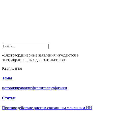
«Экстраординарные заявления нуждаются в
экстраординарных доказательствах»
Карл Саган
Темы
история
право
кпрф
капитал
гут
физики
Статьи
Противодействие рискам связанным с сильным ИИ