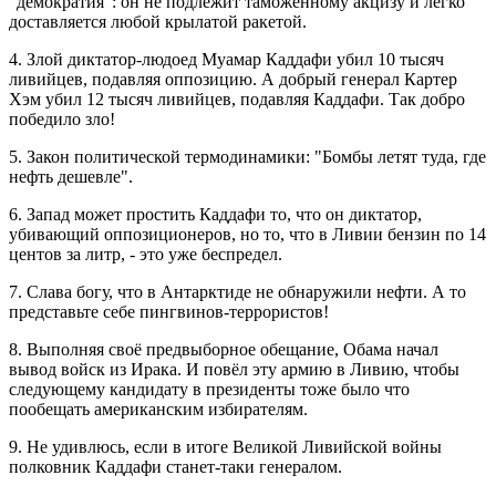
"демократия": он не подлежит таможенному акцизу и легко
доставляется любой крылатой ракетой.
4. Злой диктатор-людоед Муамар Каддафи убил 10 тысяч
ливийцев, подавляя оппозицию. А добрый генерал Картер
Хэм убил 12 тысяч ливийцев, подавляя Каддафи. Так добро
победило зло!
5. Закон политической термодинамики: "Бомбы летят туда, где
нефть дешевле".
6. Запад может простить Каддафи то, что он диктатор,
убивающий оппозиционеров, но то, что в Ливии бензин по 14
центов за литр, - это уже беспредел.
7. Слава богу, что в Антарктиде не обнаружили нефти. А то
представьте себе пингвинов-террористов!
8. Выполняя своё предвыборное обещание, Обама начал
вывод войск из Ирака. И повёл эту армию в Ливию, чтобы
следующему кандидату в президенты тоже было что
пообещать американским избирателям.
9. Не удивлюсь, если в итоге Великой Ливийской войны
полковник Каддафи станет-таки генералом.