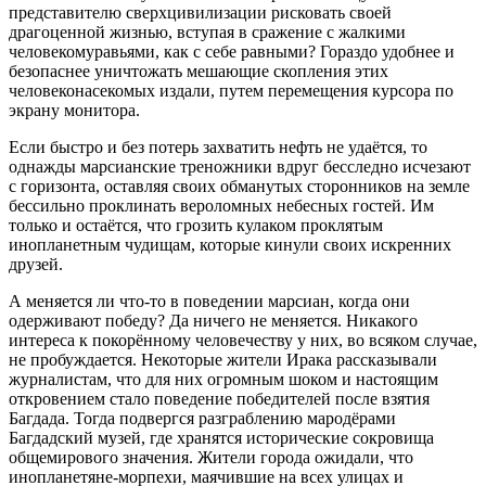
представителю сверхцивилизации рисковать своей
драгоценной жизнью, вступая в сражение с жалкими
человекомуравьями, как с себе равными? Гораздо удобнее и
безопаснее уничтожать мешающие скопления этих
человеконасекомых издали, путем перемещения курсора по
экрану монитора.
Если быстро и без потерь захватить нефть не удаётся, то
однажды марсианские треножники вдруг бесследно исчезают
с горизонта, оставляя своих обманутых сторонников на земле
бессильно проклинать вероломных небесных гостей. Им
только и остаётся, что грозить кулаком проклятым
инопланетным чудищам, которые кинули своих искренних
друзей.
А меняется ли что-то в поведении марсиан, когда они
одерживают победу? Да ничего не меняется. Никакого
интереса к покорённому человечеству у них, во всяком случае,
не пробуждается. Некоторые жители Ирака рассказывали
журналистам, что для них огромным шоком и настоящим
откровением стало поведение победителей после взятия
Багдада. Тогда подвергся разграблению мародёрами
Багдадский музей, где хранятся исторические сокровища
общемирового значения. Жители города ожидали, что
инопланетяне-морпехи, маячившие на всех улицах и