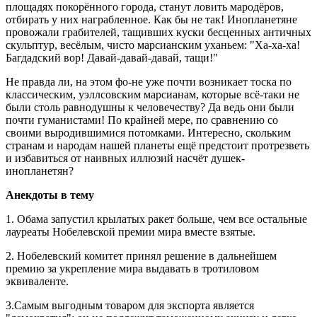
площадях покорённого города, станут ловить мародёров,
отбирать у них награбленное. Как бы не так! Инопланетяне
провожали грабителей, тащивших куски бесценных античных
скульптур, весёлым, чисто марсианским уханьем: "Ха-ха-ха!
Багдадский вор! Давай-давай-давай, тащи!"
Не правда ли, на этом фо-не уже почти возникает тоска по
классическим, уэллсовским марсианам, которые всё-таки не
были столь равнодушны к человечеству? Да ведь они были
почти гуманистами! По крайней мере, по сравнению со
своими выродившимися потомками. Интересно, скольким
странам и народам нашей планеты ещё предстоит протрезветь
и избавиться от наивных иллюзий насчёт душек-
инопланетян?
Анекдоты в тему
1. Обама запустил крылатых ракет больше, чем все остальные
лауреаты Нобелевской премии мира вместе взятые.
2. Нобелевский комитет принял решение в дальнейшем
премию за укрепление мира выдавать в тротиловом
эквиваленте.
3.Самым выгодным товаром для экспорта является