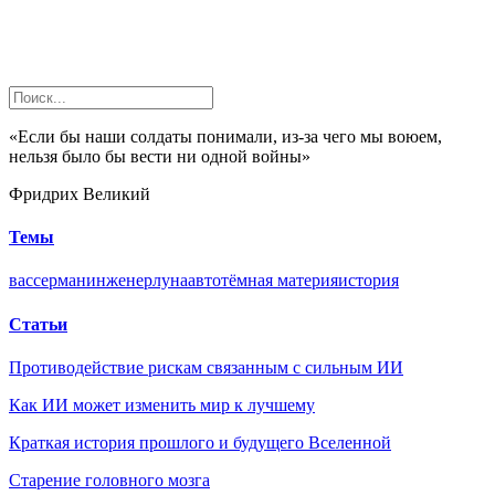
«Если бы наши солдаты понимали, из-за чего мы воюем,
нельзя было бы вести ни одной войны»
Фридрих Великий
Темы
вассерман
инженер
луна
авто
тёмная материя
история
Статьи
Противодействие рискам связанным с сильным ИИ
Как ИИ может изменить мир к лучшему
Краткая история прошлого и будущего Вселенной
Старение головного мозга