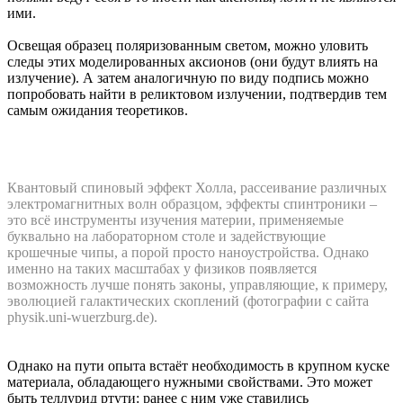
ими.
Освещая образец поляризованным светом, можно уловить
следы этих моделированных аксионов (они будут влиять на
излучение). А затем аналогичную по виду подпись можно
попробовать найти в реликтовом излучении, подтвердив тем
самым ожидания теоретиков.
Квантовый спиновый эффект Холла, рассеивание различных
электромагнитных волн образцом, эффекты спинтроники –
это всё инструменты изучения материи, применяемые
буквально на лабораторном столе и задействующие
крошечные чипы, а порой просто наноустройства. Однако
именно на таких масштабах у физиков появляется
возможность лучше понять законы, управляющие, к примеру,
эволюцией галактических скоплений (фотографии с сайта
physik.uni-wuerzburg.de).
Однако на пути опыта встаёт необходимость в крупном куске
материала, обладающего нужными свойствами. Это может
быть теллурид ртути: ранее с ним уже ставились