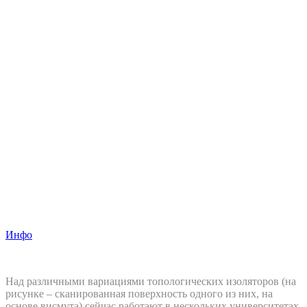
Инфо
Над различными вариациями топологических изоляторов (на
рисунке – сканированная поверхность одного из них, на
основе висмута) сейчас работают в нескольких университетах