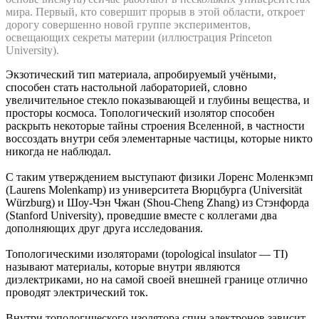
мира. Первый, кто совершит прорыв в этой области, откроет
дорогу совершенно новой группе экспериментов,
освещающих секреты материи (иллюстрация Princeton
University).
Экзотический тип материала, апробируемый учёными,
способен стать настольной лабораторией, словно
увеличительное стекло показывающей и глубины вещества, и
просторы космоса. Топологический изолятор способен
раскрыть некоторые тайны строения Вселенной, в частности
воссоздать внутри себя элементарные частицы, которые никто
никогда не наблюдал.
С таким утверждением выступают физики Лоренс Моленкэмп
(Laurens Molenkamp) из университета Вюрцбурга (Universität
Würzburg) и Шоу-Чэн Чжан (Shou-Cheng Zhang) из Стэнфорда
(Stanford University), проведшие вместе с коллегами два
дополняющих друг друга исследования.
Топологическими изоляторами (topological insulator — TI)
называют материалы, которые внутри являются
диэлектриками, но на самой своей внешней границе отлично
проводят электрический ток.
Внутри топологического изолятора спин электронов зависит