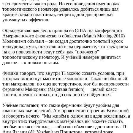
эксперименты такого рода. Но его поведения именно как
топологического изолятора удавалось добиться лишь для
крайне тонкой пластинки, непригодной для проверки
упомянутых эффектов.
Обнадёживающая весть пришла из США: на конференции
Американского физического общества (March Meeting 2010)
Моленкэмп объявил – он создал достаточно толстый кусок
теллурида ртути, показавший в эксперименте, что электроны
на его поверхности ведут себя, как "положено"
топологическому изолятору. И учёный намерен двигаться
дальше — к новым опытам.
Физики говорят, что внутри TI можно создать условия, при
которых возникнут магнитные монополи. Также необычный
тип материалов, по оценке теоретиков, мог бы воспроизвести
фермионы Майораны (Majorana fermion) — целый класс
частиц, предсказанных, но до сих пор не найденных.
Учёные полагают, что такие фермионы будут удобны для
квантовых вычислений. А о прояснении строения Вселенной
и говорить нечего. "Мы живём в одном из видов вселенных, а
внутри этих твердотельных материалов вы можете создать
необычные вселенные, — образно объясняет достоинства TI
Али Яздани (Ali Yazdani) из Принстона, который тоже