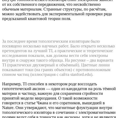
от их собственного передвижения, что несвойственно
обычным материалам. Странные структуры, по расчётам,
можно задействовать для экспериментальной проверки ряда
предсказаний квантовой теории поля.
За последнее время топологическим изоляторам было
посвящено несколько научных работ. Было открыто несколько
претендентов на лучший TI, а практические и теоретические
исследования показали, как должны вести себя электроны
внутри и снаружи такого образца. На рисунке – два варианта
TI (практически двухмерный и объёмный). Цветные линии
показывают токи (на гранях объектов) с противоположным
спином частиц (иллюстрация с сайта stanford.edu).
Например, TI способен в некотором роде воссоздать
гипотетический аксион — один из кандидатов на роль тёмной
материи и частицу, важную для сохранения стройности
принятой модели мироздания. О такой возможности
говорится в статье Чжана и его соратников, вышедшей в
Nature. Они утверждают, что магнитные флуктуации внутри
топологического изолятора в сочетании с электромагнитными
полями ведут себя в точности как аксионы, хотя и не являются