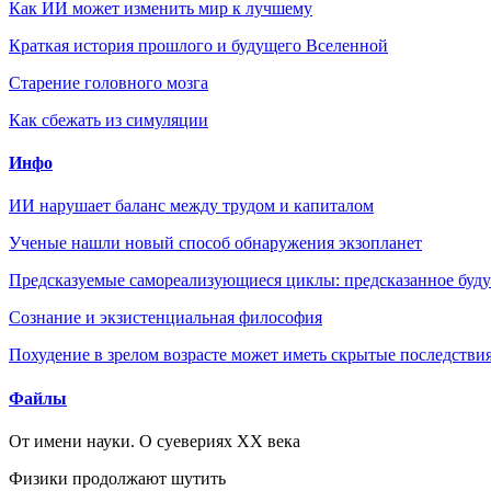
Как ИИ может изменить мир к лучшему
Краткая история прошлого и будущего Вселенной
Старение головного мозга
Как сбежать из симуляции
Инфо
ИИ нарушает баланс между трудом и капиталом
Ученые нашли новый способ обнаружения экзопланет
Предсказуемые самореализующиеся циклы: предсказанное будущ
Сознание и экзистенциальная философия
Похудение в зрелом возрасте может иметь скрытые последствия
Файлы
От имени науки. О суевериях XX века
Физики продолжают шутить