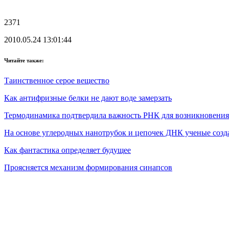
2371
2010.05.24 13:01:44
Читайте также:
Таинственное серое вещество
Как антифризные белки не дают воде замерзать
Термодинамика подтвердила важность РНК для возникновени
На основе углеродных нанотрубок и цепочек ДНК ученые созд
Как фантастика определяет будущее
Проясняется механизм формирования синапсов