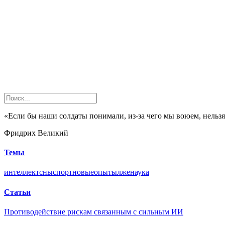
«Если бы наши солдаты понимали, из-за чего мы воюем, нельз
Фридрих Великий
Темы
интеллект
сны
спорт
новые
опыты
лженаука
Статьи
Противодействие рискам связанным с сильным ИИ