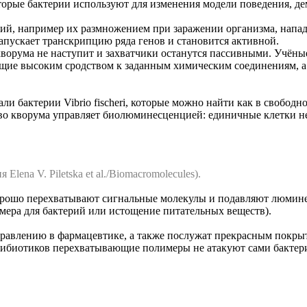
оторые бактерии используют для изменения модели поведения, д
ий, например их размножением при заражении организма, нападе
апускает транскрипцию ряда генов и становится активной.
 кворума не наступит и захватчики останутся пассивными. Учёны
адающие высоким сродством к заданным химическим соединениям,
и бактерии Vibrio fischeri, которые можно найти как в свобод
во кворума управляет биолюминесценцией: единичные клетки не 
ena V. Piletska et al./Biomacromolecules).
рошо перехватывают сигнальные молекулы и подавляют люминесц
мера для бактерий или истощение питательных веществ).
равлению в фармацевтике, а также послужат прекрасным покрыт
ибиотиков перехватывающие полимеры не атакуют сами бактерии,