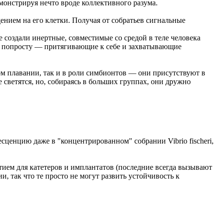
емонстрируя нечто вроде коллективного разума.
нием на его клетки. Получая от собратьев сигнальные
е создали инертные, совместимые со средой в теле человека
 а попросту — притягивающие к себе и захватывающие
ном плавании, так и в роли симбионтов — они присутствуют в
светятся, но, собираясь в больших группах, они дружно
енцию даже в "концентрированном" собрании Vibrio fischeri,
ием для катетеров и имплантатов (последние всегда вызывают
 так что те просто не могут развить устойчивость к