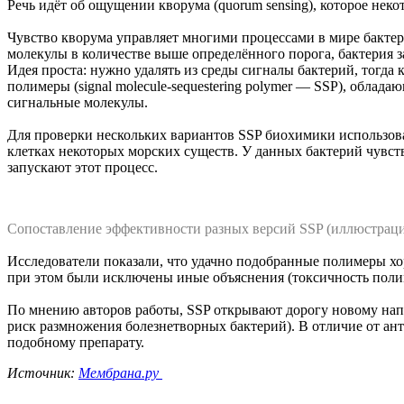
Речь идёт об ощущении кворума (quorum sensing), которое нек
Чувство кворума управляет многими процессами в мире бактер
молекулы в количестве выше определённого порога, бактерия з
Идея проста: нужно удалять из среды сигналы бактерий, тогда
полимеры (signal molecule-sequestering polymer — SSP), обл
сигнальные молекулы.
Для проверки нескольких вариантов SSP биохимики использовал
клетках некоторых морских существ. У данных бактерий чувст
запускают этот процесс.
Сопоставление эффективности разных версий SSP (иллюстрация El
Исследователи показали, что удачно подобранные полимеры хо
при этом были исключены иные объяснения (токсичность поли
По мнению авторов работы, SSP открывают дорогу новому нап
риск размножения болезнетворных бактерий). В отличие от ант
подобному препарату.
Источник:
Мембрана.ру