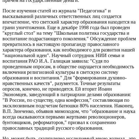
причем на государственные деньги.
После изучения статей из журнала "Педагогика" и
высказываний различных ответственных лиц создается
впечатление, что светский характер образования находится на
грани уничтожения. Еще в декабре 1998 года был проведен
"круглый стол" на тему "Школьная политика государства и
воспитание подрастающего поколения." Обсуждение проблем
превратилось в настоящую пропаганду православного
характера образования, как необходимого для развития нашей
"национальной идеи". Научный сотрудник НИИ семьи и
воспитания РАО И.А. Галицкая заявила: "Судя по
проведенным опросам, в обществе ощущается необходимость
включения религиозной культуры в светскую систему
образования и воспитания." Для "формирования духовно-
нравственных качеств", разумеется. Точные результаты
опросов, конечно, не приводятся. Ей вторит Иоанн
Экономцев, заведующий в патриархии делами образования:
"В России, по существу, одна конфессия," составляющая по
эксклюзивным подсчетам батюшки 80% населения. Наконец,
В.П. Зинченко, объявив мимоходом, что "образование и наука
всегда оказываются первыми жертвами революционеров,
бунтовщиков, реформаторов," призвал к сохранению
православных традиций русского образования.
Но, может быть, скурпулезно исследуемый мною журнал - это