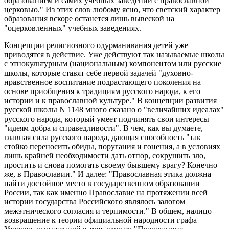
образованием и самих учебных заведений с православной
церковью." Из этих слов любому ясно, что светский характер
образования вскоре останется лишь вывеской на
"оцерковленных" учебных заведениях.
Концепции религиозного одурманивания детей уже
приводятся в действие. Уже действуют так называемые школы
с этнокультурным (национальным) компонентом или русские
школы, которые ставят себе первой задачей "духовно-
нравственное воспитание подрастающего поколения на
основе приобщения к традициям русского народа, к его
истории и к православной культуре." В концепции развития
русской школы N 1148 много сказано о "величайших идеалах"
русского народа, который умеет подчинять свои интересы
"идеям добра и справедливости". В чем, как вы думаете,
главная сила русского народа, дающая способность "так
стойко переносить обиды, поругания и гонения, а в условиях
лишь крайней необходимости дать отпор, сокрушить зло,
простить и снова помогать своему бывшему врагу? Конечно
же, в Православии." И далее: "Православная этика должна
найти достойное место в государственном образовании
России, так как именно Православие на протяжении всей
истории государства Российского являлось залогом
межэтнического согласия и терпимости." В общем, налицо
возвращение к теории официальной народности графа