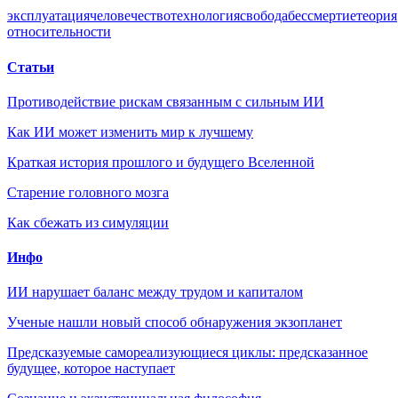
эксплуатация
человечество
технология
свобода
бессмертие
теория
относительности
Статьи
Противодействие рискам связанным с сильным ИИ
Как ИИ может изменить мир к лучшему
Краткая история прошлого и будущего Вселенной
Старение головного мозга
Как сбежать из симуляции
Инфо
ИИ нарушает баланс между трудом и капиталом
Ученые нашли новый способ обнаружения экзопланет
Предсказуемые самореализующиеся циклы: предсказанное
будущее, которое наступает