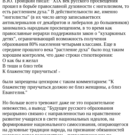
В.Ю. Троицкий писал: "XIX век русского просвещения
прошел в борьбе православной духовности с нигилизмом, то
есть растлением духа." В действительности же, именно
"нигилисты" (в их число автор записываетвсех
антиклерикалов от декабритов и либералов до большевиков)
занимались народным просвещением, в то время как
православные иерархи поддерживали закон о "кухаркиных
детях", ограничивающий возможность получения
образования 80% населения четырьмя классами. Еще в
середине прошлого века "растление духа" было под таким
хорошим контролем, что даже строки стихотворения:
О как бы я желал
В тиши и близ тебя
К блаженству приучиться! -
были запрещены цензором с таким комментарием: "К
блаженству приучаться должно не близ женщины, а близ
Евангелия."
Но больше всего тревожит даже не это поразительное
невежество, а вывод: "Будущее русского образования
неразрывно связано с направленностью на нравственное
развитие учащихся в свете национальных идеалов, на
формирование национального самосознания, опирающегося
на духовные традиции народа, на признание обязанностей