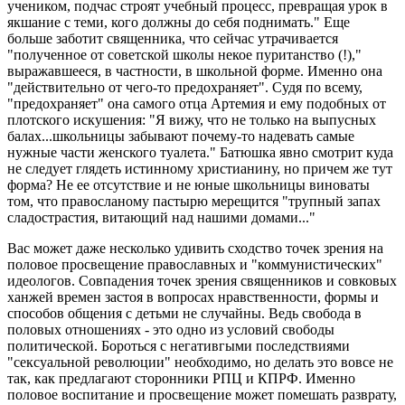
учеником, подчас строят учебный процесс, превращая урок в
якшание с теми, кого должны до себя поднимать." Еще
больше заботит священника, что сейчас утрачивается
"полученное от советской школы некое пуританство (!),"
выражавшееся, в частности, в школьной форме. Именно она
"действительно от чего-то предохраняет". Судя по всему,
"предохраняет" она самого отца Артемия и ему подобных от
плотского искушения: "Я вижу, что не только на выпусных
балах...школьницы забывают почему-то надевать самые
нужные части женского туалета." Батюшка явно смотрит куда
не следует глядеть истинному христианину, но причем же тут
форма? Не ее отсутствие и не юные школьницы виноваты
том, что правосланому пастырю мерещится "трупный запах
сладострастия, витающий над нашими домами..."
Вас может даже несколько удивить сходство точек зрения на
половое просвещение православных и "коммунистических"
идеологов. Cовпадения точек зрения священников и совковых
ханжей времен застоя в вопросах нравственности, формы и
способов общения с детьми не случайны. Ведь свобода в
половых отношениях - это одно из условий свободы
политической. Бороться с негативгыми последствиями
"сексуальной революции" необходимо, но делать это вовсе не
так, как предлагают сторонники РПЦ и КПРФ. Именно
половое воспитание и просвещение может помешать разврату,