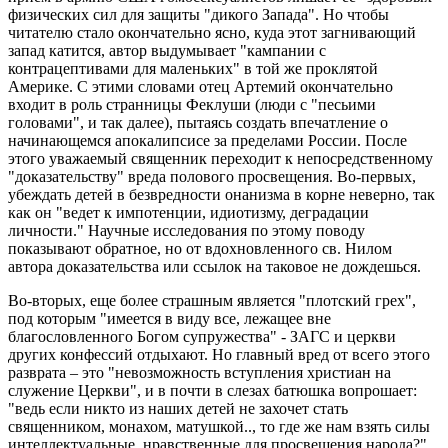
физических сил для защиты "дикого Запада". Но чтобы
читателю стало окончательно ясно, куда этот загнивающий
запад катится, автор выдумывает "кампании с
контрацептивами для маленьких" в той же проклятой
Америке. С этими словами отец Артемий окончательно
входит в роль странницы Феклуши (люди с "песьими
головами", и так далее), пытаясь создать впечатление о
начинающемся апокалипсисе за пределами России. После
этого уважаемый священник переходит к непосредственному
"доказательству" вреда полового просвещения. Во-первых,
убеждать детей в безвредности онанизма в корне неверно, так
как он "ведет к импотенции, идиотизму, деградации
личности." Научные исследования по этому поводу
показывают обратное, но от вдохновленного св. Нилом
автора доказательства или ссылок на таковое не дождешься.
Во-вторых, еще более страшным является "плотский грех",
под которым "имеется в виду все, лежащее вне
благословленного Богом супружества" - ЗАГС и церкви
других конфессий отдыхают. Но главный вред от всего этого
разврата – это "невозможность вступления христиан на
служение Церкви", и в почти в слезах батюшка вопрошает:
"ведь если никто из наших детей не захочет стать
священником, монахом, матушкой.., то где же нам взять силы
интеллектуальные, нравственные для просвещения народа?"