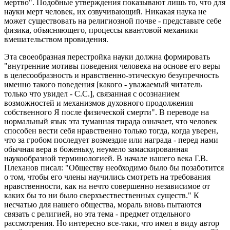
мертво". Подобные утверждения показывают лишь то, что для
науки мерт человек, их озвучивающий. Никакая наука не
может существовать на религиозной почве - представьте себе
физика, объясняющего, процессы квантовой механики
вмешательством провидения.
Эта своеобразная перестройка науки должна формировать
"внутренние мотивы поведения человека на основе его веры
в целесообразность и нравственно-этическую безупречность
именно такого поведения [какого - уважаемый читатель
только что увидел - С.С.], связанная с осознанием
возможностей и механизмов духовного продолжения
собственного Я после физической смерти". В переводе на
нормальный язык эта туманная тирада означает, что человек
способен вести себя нравственно только тогда, когда уверен,
что за гробом последует возмездие или награда - перед нами
обычная вера в боженьку, неумело замаскированная
наукообразной терминологией. В начале нашего века Г.В.
Плеханов писал: "Обществу необходимо было бы позаботится
о том, чтобы его члены научились смотреть на требования
нравственности, как на нечто совершенно независимое от
каких бы то ни было сверхъествественных существ." К
несчатью для нашего общества, мораль вновь пытаются
связать с религией, но эта тема - предмет отдельного
рассмотрения. Но интересно все-таки, что имел в виду автор