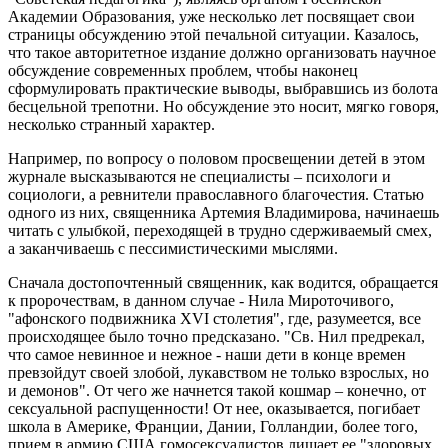
Академии Образования, уже несколько лет посвящает свои
страницы обсуждению этой печальной ситуации. Казалось,
что такое авторитетное издание должно организовать научное
обсуждение современных проблем, чтобы наконец
сформулировать практические выводы, выбравшись из болота
бесцельной трепотни. Но обсуждение это носит, мягко говоря,
несколько странный характер.
Например, по вопросу о половом просвещении детей в этом
журнале высказываются не специалисты – психологи и
социологи, а ревнители православного благочестия. Статью
одного из них, священника Артемия Владимирова, начинаешь
читать с улыбкой, переходящей в трудно сдерживаемый смех,
а заканчиваешь с пессимистическими мыслями.
Сначала достопочтенный священник, как водится, обращается
к пророчествам, в данном случае - Нила Мироточивого,
"афонского подвижника XVI столетия", где, разумеется, все
происходящее было точно предсказано. "Св. Нил предрекал,
что самое невинное и нежное - наши дети в конце времен
превзойдут своей злобой, лукавством не только взрослых, но
и демонов". От чего же начнется такой кошмар – конечно, от
сексуальной распущенности! От нее, оказывается, погибает
школа в Америке, Франции, Дании, Голландии, более того,
прием в армию США гомосексуалистов лишает ее "здоровых