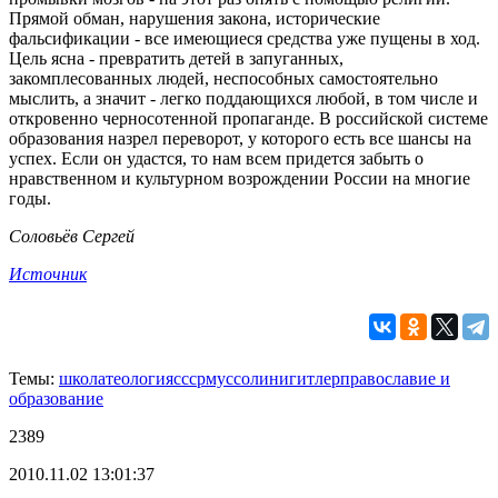
Прямой обман, нарушения закона, исторические
фальсификации - все имеющиеся средства уже пущены в ход.
Цель ясна - превратить детей в запуганных,
закомплесованных людей, неспособных самостоятельно
мыслить, а значит - легко поддающихся любой, в том числе и
откровенно черносотенной пропаганде. В российской системе
образования назрел переворот, у которого есть все шансы на
успех. Если он удастся, то нам всем придется забыть о
нравственном и культурном возрождении России на многие
годы.
Соловьёв Сергей
Источник
Темы:
школа
теология
ссср
муссолини
гитлер
православие и
образование
2389
2010.11.02 13:01:37