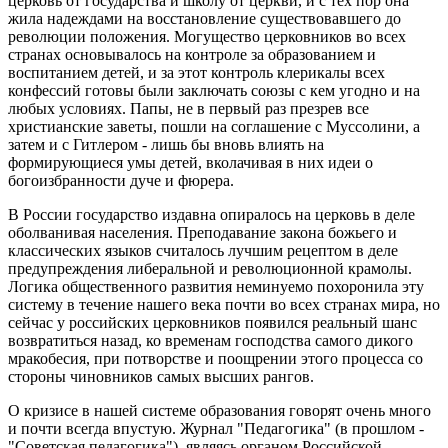
церковь от государства и школу от церкви, и с тех пор она
жила надеждами на восстановление существовавшего до
революции положения. Могущество церковников во всех
странах основывалось на контроле за образованием и
воспитанием детей, и за этот контроль клерикалы всех
конфессий готовы были заключать союзы с кем угодно и на
любых условиях. Папы, не в первый раз презрев все
христианские заветы, пошли на соглашение с Муссолини, а
затем и с Гитлером - лишь бы вновь влиять на
формирующиеся умы детей, вколачивая в них идеи о
богоизбранности дуче и фюрера.
В России государство издавна опиралось на церковь в деле
оболванивая населения. Преподавание закона божьего и
классических языков считалось лучшим рецептом в деле
предупреждения либеральной и революционной крамолы.
Логика общественного развития неминуемо похоронила эту
систему в течение нашего века почти во всех странах мира, но
сейчас у российских церковников появился реальный шанс
возвратиться назад, ко временам господства самого дикого
мракобесия, при потворстве и поощрении этого процесса со
стороны чиновников самых высших рангов.
О кризисе в нашей системе образования говорят очень много
и почти всегда впустую. Журнал "Педагогика" (в прошлом -
"Советская педагогика"), являясь органом Российской