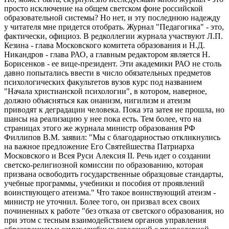
просто исключение на общем светском фоне российской
образовательной системы? Но нет, и эту последнюю надежду
у читателя мне придется отобрать. Журнал "Педагогика" - это,
фактически, официоз. В редколлегии журнала участвуют Л.П.
Кезина - глава Московского комитета образования и Н.Д.
Никандров - глава РАО, а главным редактором является Н.
Борисенков - ее вице-президент. Эти академики РАО не столь
давно попытались ввести в число обязательных предметов
психологических факультетов вузов курс под названием
"Начала христианской психологии", в котором, наверное,
должно объясняться как онанизм, нигилизм и атеизм
приводят к деградации человека. Пока эта затея не прошла, но
шансы на реализацию у нее пока есть. Тем более, что на
страницах этого же журнала министр образования РФ
Филлипов В.М. заявил: "Мы с благодарностью откликнулись
на важное предложение Его Святейшества Патриарха
Московского и Всея Руси Алексия II. Речь идет о создании
светско-религиозной комиссии по образованию, которая
призвана освободить государственные образцовые стандарты,
учебные программы, учебники и пособия от проявлений
воинствующего атеизма." Что такое воинствующий атеизм -
министр не уточнил. Более того, он призвал всех своих
починенных к работе "без отказа от светского образования, но
при этом с тесным взаимодействием органов управления