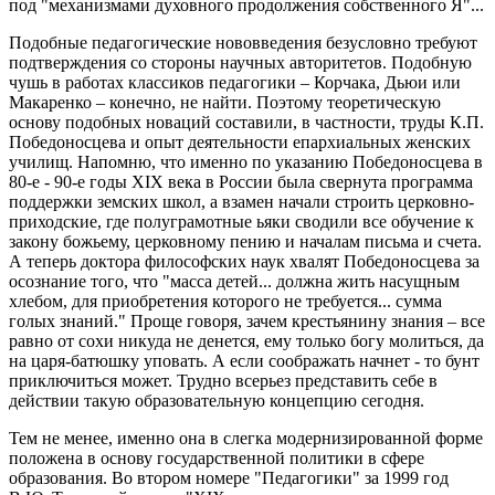
под "механизмами духовного продолжения собственного Я"...
Подобные педагогические нововведения безусловно требуют
подтверждения со стороны научных авторитетов. Подобную
чушь в работах классиков педагогики – Корчака, Дьюи или
Макаренко – конечно, не найти. Поэтому теоретическую
основу подобных новаций составили, в частности, труды К.П.
Победоносцева и опыт деятельности епархиальных женских
училищ. Напомню, что именно по указанию Победоносцева в
80-е - 90-е годы XIX века в России была свернута программа
поддержки земских школ, а взамен начали строить церковно-
приходские, где полуграмотные ьяки сводили все обучение к
закону божьему, церковному пению и началам письма и счета.
А теперь доктора философских наук хвалят Победоносцева за
осознание того, что "масса детей... должна жить насущным
хлебом, для приобретения которого не требуется... сумма
голых знаний." Проще говоря, зачем крестьянину знания – все
равно от сохи никуда не денется, ему только богу молиться, да
на царя-батюшку уповать. А если соображать начнет - то бунт
приключиться может. Трудно всерьез представить себе в
действии такую образовательную концепцию сегодня.
Тем не менее, именно она в слегка модернизированной форме
положена в основу государственной политики в сфере
образования. Во втором номере "Педагогики" за 1999 год