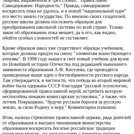
Уварова, выраженной в трех словах: "Православие.
Самодержавие. Народность." Правда, самодержавие
воскресить пока не удалось, и в новой "национальной идее"
его место заняло государство. По мнению своих создателей,
русские школы должна послужить образцом для
преобразования школьной системы по всей стране. Только
закон об образовании пока мешает, да и его, как видно,
обойти особых сложностей не составляет.
Кроме образцов школ уже существуют образцы учебников,
которые должны придти на смену "элементам воинствующего
атеизма". В 1998 году вышел в свет новый учебник для вузов
по Новейшей истории Отечества под редакцией нынешнего
замминиста образования А.Ф. Киселева, где проводятся
приведенные выше идеи о богоизбранности русского народа.
Там утверждается, в частности, что победа во второй мировой
войне была одержана СССР благодаря "русской психологии,
сформированной православной верой, истребить которую
неспособны никакие комиссарские установки," а также, что
летчик Покрышкин, "будучи русским боролся за русскую
землю, за свою Родину и веру." Комментарии излишни.
Итак, налицо стремление православной церкви, ряда деятелей
от образования и высших чиновников министерства
образования воскресить богатые российские традиции
промывки мозгов - на этот раз опять с помощью религии.