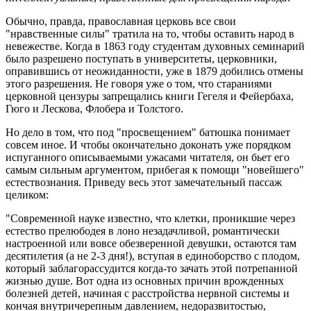
Обычно, правда, православная церковь все свои
"нравственные силы" тратила на то, чтобы оставить народ в
невежестве. Когда в 1863 году студентам духовных семинарий
было разрешено поступать в университеты, церковники,
оправившись от неожиданности, уже в 1879 добились отмены
этого разрешения. Не говоря уже о том, что стараниями
церковной цензуры запрещались книги Гегеля и Фейербаха,
Гюго и Лескова, Флобера и Толстого.
Но дело в том, что под "просвещением" батюшка понимает
совсем иное. И чтобы окончательно доконать уже порядком
испуганного описываемыми ужасами читателя, он бьет его
самым сильным аргументом, прибегая к помощи "новейшего"
естествознания. Приведу весь этот замечательный пассаж
целиком:
"Современной науке известно, что клетки, проникшие через
естество прелюбодея в лоно незадачливой, романтически
настроенной или вовсе обезверенной девушки, остаются там
десятилетия (а не 2-3 дня!), вступая в единоборство с плодом,
который заблагорассудится когда-то зачать этой потрепанной
жизнью душе. Вот одна из основных причин врожденных
болезней детей, начиная с расстройства нервной системы и
кончая внутричерепным давлением, недоразвитостью,