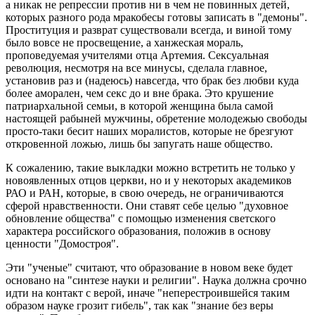
а никак не репрессии против ни в чем не повинных детей,
которых разного рода мракобесы готовы записать в "демоны".
Проституция и разврат существовали всегда, и виной тому
было вовсе не просвещение, а ханжеская мораль,
проповедуемая учителями отца Артемия. Сексуальная
революция, несмотря на все минусы, сделала главное,
установив раз и (надеюсь) навсегда, что брак без любви куда
более аморален, чем секс до и вне брака. Это крушение
патриархальной семьи, в которой женщина была самой
настоящей рабыней мужчины, обретение молодежью свободы
просто-таки бесит наших моралистов, которые не брезгуют
откровенной ложью, лишь бы запугать наше общество.
К сожалению, такие выкладки можно встретить не только у
новоявленных отцов церкви, но и у некоторых академиков
РАО и РАН, которые, в свою очередь, не ограничиваются
сферой нравственности. Они ставят себе целью "духовное
обновление общества" с помощью изменения светского
характера российского образования, положив в основу
ценности "Домостроя".
Эти "ученые" считают, что образование в новом веке будет
основано на "синтезе науки и религии". Наука должна срочно
идти на контакт с верой, иначе "неперестроившейся таким
образом науке грозит гибель", так как "знание без веры