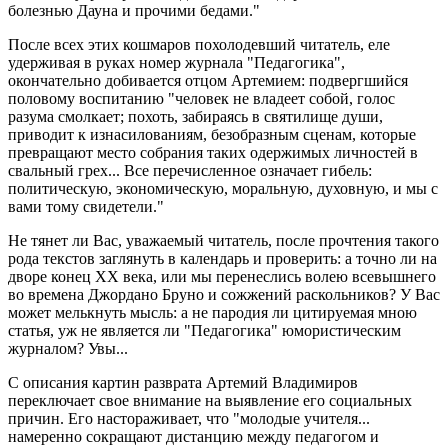
болезнью Дауна и прочими бедами."
После всех этих кошмаров похолодевший читатель, еле
удерживая в руках номер журнала "Педагогика",
окончательно добивается отцом Артемием: подвергшийся
половому воспитанию "человек не владеет собой, голос
разума смолкает; похоть, забираясь в святилище души,
приводит к изнасилованиям, безобразным сценам, которые
превращают место собрания таких одержимых личностей в
свальный грех... Все перечисленное означает гибель:
политическую, экономическую, моральную, духовную, и мы с
вами тому свидетели."
Не тянет ли Вас, уважаемый читатель, после прочтения такого
рода текстов заглянуть в календарь и проверить: а точно ли на
дворе конец ХХ века, или мы перенеслись волею всевышнего
во времена Джордано Бруно и сожжений раскольников? У Вас
может мелькнуть мысль: а не пародия ли цитируемая мною
статья, уж не является ли "Педагогика" юмористическим
журналом? Увы...
С описания картин разврата Артемий Владимиров
переключает свое внимание на выявление его социальных
причин. Его настораживает, что "молодые учителя...
намеренно сокращают дистанцию между педагогом и