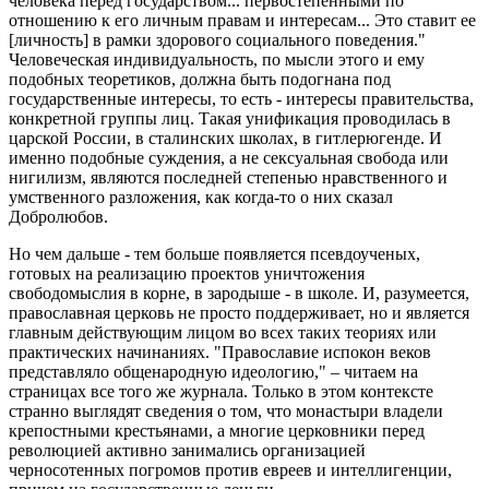
человека перед государством... первостепенными по
отношению к его личным правам и интересам... Это ставит ее
[личность] в рамки здорового социального поведения."
Человеческая индивидуальность, по мысли этого и ему
подобных теоретиков, должна быть подогнана под
государственные интересы, то есть - интересы правительства,
конкретной группы лиц. Такая унификация проводилась в
царской России, в сталинских школах, в гитлерюгенде. И
именно подобные суждения, а не сексуальная свобода или
нигилизм, являются последней степенью нравственного и
умственного разложения, как когда-то о них сказал
Добролюбов.
Но чем дальше - тем больше появляется псевдоученых,
готовых на реализацию проектов уничтожения
свободомыслия в корне, в зародыше - в школе. И, разумеется,
православная церковь не просто поддерживает, но и является
главным действующим лицом во всех таких теориях или
практических начинаниях. "Православие испокон веков
представляло общенародную идеологию," – читаем на
страницах все того же журнала. Только в этом контексте
странно выглядят сведения о том, что монастыри владели
крепостными крестьянами, а многие церковники перед
революцией активно занимались организацией
черносотенных погромов против евреев и интеллигенции,