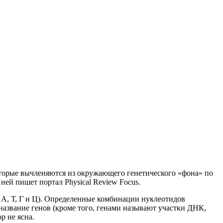
торые вычленяются из окружающего генетического «фона» по
ней пишет портал Physical Review Focus.
 А, Т, Г и Ц). Определенные комбинации нуклеотидов
азвание генов (кроме того, генами называют участки ДНК,
р не ясна.