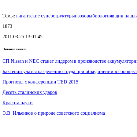
Темы:
гигантские суперструктуры
изохоры
биология
в днк нашл
1873
2011.03.25 13:01:45
Читайте также:
СП Nissan и NEC станет лидером в производстве аккумуляторн
Бактерии учатся разделению труда при объединении в сообщес
Прогнозы с конференции TED 2015
Десять сталинских ударов
Красота науки
Э.В. Ильенков о природе советского социализма