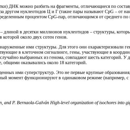
ки) ДНК можно разбить на фрагменты, отличающиеся по составу
г за другом нуклеотидов Ц и Г (такие пары называют CpG – от 
определенным процентом CpG-пар, отличающимся от среднего по 
– длиной в десятки миллионов нуклеотидов – структуры, которы
в которой около двух сотен генов.
наруженные ими структуры. Для этого они охарактеризовали ген
твующие в клеточном сигналинге, гены, участвующие в координ
, случайно выбранных из генома, совпадают шесть категорий. У д
е, общими оказывались около 18 категорий.
йденных ими суперструктур. Это не первые крупные образования
ый момент функционируют в одинаковом режиме (например, с ни
, and P. Bernaola-Galván High-level organization of isochores into gi