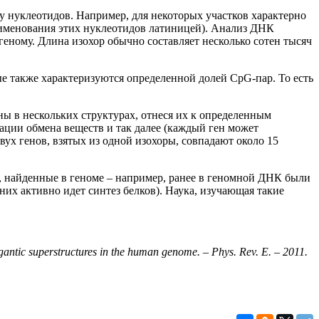
 нуклеотидов. Например, для некоторых участков характерно
наименования этих нуклеотидов латиницей). Анализ ДНК
геному. Длина изохор обычно составляет несколько сотен тысяч
е также характеризуются определенной долей CpG-пар. То есть
ы в нескольких структурах, отнеся их к определенным
ации обмена веществ и так далее (каждый ген может
вух генов, взятых из одной изохоры, совпадают около 15
, найденные в геноме – например, ранее в геномной ДНК были
х активно идет синтез белков). Наука, изучающая такие
gantic superstructures in the human genome. – Phys. Rev. E. – 2011.