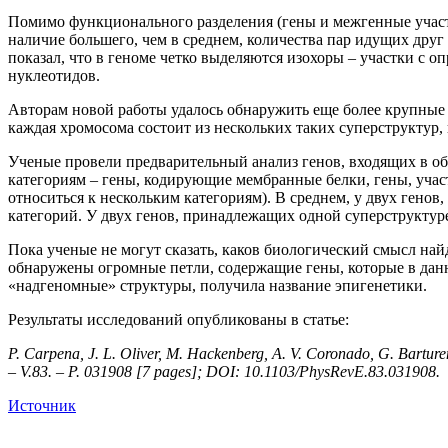
Помимо функционального разделения (гены и межгенные участ
наличие большего, чем в среднем, количества пар идущих дру
показал, что в геноме четко выделяются изохоры – участки с 
нуклеотидов.
Авторам новой работы удалось обнаружить еще более крупные 
каждая хромосома состоит из нескольких таких суперструктур, 
Ученые провели предварительный анализ генов, входящих в об
категориям – гены, кодирующие мембранные белки, гены, учас
относиться к нескольким категориям). В среднем, у двух генов
категорий. У двух генов, принадлежащих одной суперструктур
Пока ученые не могут сказать, каков биологический смысл на
обнаружены огромные петли, содержащие гены, которые в данн
«надгеномные» структуры, получила название эпигенетики.
Результаты исследований опубликованы в статье:
P. Carpena, J. L. Oliver, M. Hackenberg, A. V. Coronado, G. Barturen
– V.83. – P. 031908 [7 pages]; DOI: 10.1103/PhysRevE.83.031908.
Источник