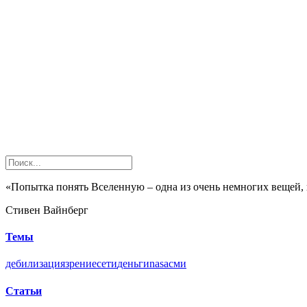
«Попытка понять Вселенную – одна из очень немногих вещей,
Стивен Вайнберг
Темы
дебилизация
зрение
сети
деньги
nasa
сми
Статьи