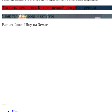
Так называемое зло. К естественной истории агрессии
Язык тела: природа и культура
Величайшее Шоу на Земле
Чат