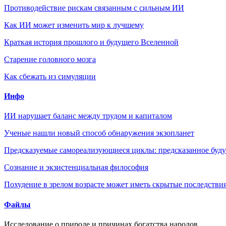
Противодействие рискам связанным с сильным ИИ
Как ИИ может изменить мир к лучшему
Краткая история прошлого и будущего Вселенной
Старение головного мозга
Как сбежать из симуляции
Инфо
ИИ нарушает баланс между трудом и капиталом
Ученые нашли новый способ обнаружения экзопланет
Предсказуемые самореализующиеся циклы: предсказанное будущ
Сознание и экзистенциальная философия
Похудение в зрелом возрасте может иметь скрытые последствия
Файлы
Исследование о природе и причинах богатства народов