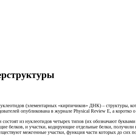
ерструктуры
уклеотидов (элементарных «кирпичиков» ДНК) – структуры, ко
ателей опубликована в журнале Physical Review E, а коротко о 
состоят из нуклеотидов четырех типов (их обозначают буквами
е белков, и участки, кодирующие отдельные белки, получили н
уществуют межгенные участки, функция части которых до сих по